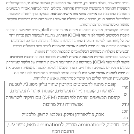
ניירית לשרשרת, בעלת ריפוד עץ, מייצגת את המפגש בין העיצוב האלגנטי, הפונקציונליות
המעשית והאיכות המקצועית שמגדירה פתרונות מובילים
תיבה למתנות אביזרי תכשיטים
המערכת המורכבת הזו
אריזות מותאמות אישית למתנות
מספקת ערך ייחודי באמצעות
שילוב של תכונות הגנה, מראה אסתטי ויכולת התאמה גמישה שתומכת בדרישות עסקיות
מגוונות ואסטרטגיות להצבת המותג.
מוכרים מקצועיים, מפיצים וייבואנים מזהים את היתרונות التنافותיים שמציעה פתרון זה
קופסת תכשיטים לייצור לפי הזמנה (OEM)
הפתרון, מהגעה לשביעות רצון גבוהה יותר
של הלקוחות ועד לשיפור תפיסת המותג והיעילות הפעולה. העיצוב המורכב והביצועים
האמינים הופכים את זה
תיבה למתנות אביזרי תכשיטים
לרכיב חיוני בפעולות מכירת
תכשיטים מוצלחות בשווקים הבינלאומיים ובקבוצות לקוחות מגוונות.
השקעה בפרימיום
אריזות מותאמות אישית למתנות
פתרונות כמו זה
קופסת תכשיטים
לייצור לפי הזמנה (OEM)
ממחישה את התחייבות האיכות והחוויה של הלקוח שמייחדת
עסקים מצליחים בשווקים תחרותיים. הערך הקבוע והיכולות להצגה מקצועית הופכים את
זה
תיבה למתנות אביזרי תכשיטים
לבחירה חכמה לעסקים המחפשים לאופטם את
אסטרטגיית האריזה שלהם תוך שיפור סמך המותג ונאמנות הלקוחות.
קופסת מתנה לתכשיטים מקרטון שחור עליון מסוג A1 לטבעת
פרי
ולשרשרת, קופסת נייר לתכשיטים, קופסת ארגון לתכשיטים,
ט
קופסת תכשיטים יצרנית לפי הזמנה (OEM) עם תיקיה לשרשרת
גודל
אפשרויות גודל מרובות
הכנ
אבה, פוליאוריתן וסילק. ואלבט, קרטון, פלסטיק
סה
גימו
חריטה, לamination מבריק, לamination מאט, ציפוי UV,
ר
הדפסה חמה