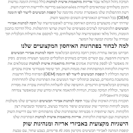
תמיכת ניהול המלאי עבור
אריזות מותאמות אישית למתנות
כולל כמויות הזמנה גמישות
ותזמן משלוחים שמתאימים לתנודות saisonales בדרישה ולדרישות הרחבת השוק.
רשת ההתפלגות שלנו מאפשרת זמינות מהימנה של
קופסת תכשיטים לייצור לפי הזמנה
(OEM)
בכל האזורים הגאוגרפיים השונים ומקטעי השוק.
שירותי ייעוץ מקצועיים בתחום האיחסון עוזרים לאופטימיזציה של
תיבה למתנות אביזרי
תכשיטים
הלוגיסטיקה לצרכים ספציפיים של השוק וערוצי ההתפלגות. כולל הדרכה בתכנון
הזמנות, ניהול מלאי ואופטימיזציה של המשלוחים, כדי למקסם את היעילות הכלכלית תוך
שמירה על זמינות קבועה של המוצר.
למה לבחור בפתרונות האיחסון המקצועיים שלנו
חברתנו מביאה עתירת ניסיון רחבה בתחום הבינלאומי
תיבה למתנות אביזרי תכשיטים
היצרנות וההפצה, עם קשרים מוכרים בשווקים הגלובליים ובקטעי תעשייה מגוונים. ניסיון
זה מאפשר לנו לספק פתרונות אמינים
אריזות מותאמות אישית למתנות
שממלאים את
דרישות הלקוחות המתפתחות ואת מגמות השוק, תוך שימור סטנדרטי איכות עקביים.
הגישה הכוללת ל
קופסת תכשיטים לייצור לפי הזמנה (OEM)
הפיתוח כולל חדשנות
מתמשכת בחומרים, בעיצוב ובתהליכי ייצור המניעים את הפתרונות שלנו לתחרותיות
בשווקים הבינלאומיים הדינמיים. החשיפה שלנו להצלחת הלקוחות עוברת את מסירת
המוצר, וכוללת תמיכה טכנית, הנחיות להתאמה אישית ומידע שוק שמאפשר צמיחה
עסקית ורентביליות.
תוכניות בקרת האיכות שלנו עבור
תיבה למתנות אביזרי תכשיטים
המוצרים שלנו משלבות
משוב לקוחות ומחקרי שוק שמניעים שיפור מתמיד בעיצוב, בתפקוד ובשביעות רצון
הלקוחות. גישה שיתופית זו מבטיחה שהפתרונות שלנו מתפתחים יחד עם דרישות השוק
המשתנות ועם העדפות הלקוחות.
אריזות מותאמות אישית למתנות
הפתרונות שלנו
הישגיות מקצועית באביזרי אריזה ומנהיגות שוק
קופסת המתנה לאביזרי תכשיטים מקרטון מסוג A1 פרימיום, בצבע שחור, עם טבעת