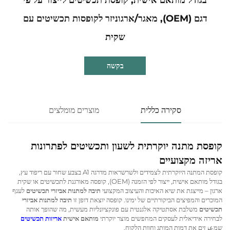
דגם (OEM), מאגר/ארגוניזר לקופסות תכשיטים עם
שקית
בקשה
סקירה כללית
מוצרים מומלצים
קופסת מתנה יוקרתית לשעון ותכשיטים לפתרונות
אריזה מקצועיים
קופסת המתנה היוקרתית לצמידים ולשרשראות מדרגה A1 בצבע שחור עם ריפוד עץ,
בגודל מותאם אישית, ייצור לפי הזמנה (OEM), קופסה מאורגנת לתכשיטים או שקית
ארגון – מייצגת את שיא האיכות והעיצוב המקצועי
תיבה למתנות אביזרי תכשיטים
לענף
המוכרים והמפיצים הביקורתיים של ימינו. קופסה יוצאת דופן זו
תיבה למתנות אביזרי
תכשיטים
משלבת אסתטיקה אלגנטית עם פונקציונליות מעשית, מה שהופך אותה
לבחירה אידיאלית לעסקים המחפשים מוצר יוקרתי
מותאם אישית
אריזות תכשיטים
שמعزזים את דמות המותג וחוות הלקוח.