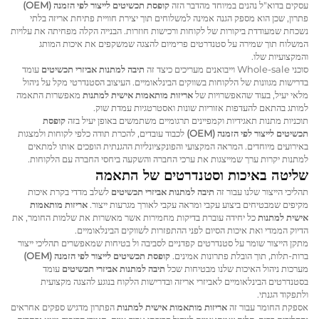
עסקים בדוא"ל נהנים במיוחד מהדבר הזה
קופסת תכשיטים לייצור לפי הזמנה (OEM)
פתרון, שכן הוא מספק הגנה אמינה למשלוחים תוך יצירת חוויית פתיחת אריזה בלתי
נשכחת שמעודדת ביקורות של לקוחות ורכישות חוזרות. הבנייה הקלה מפחיתה את עלויות
המשלוח תוך שמירה על סטנדרטים פרימיום להצגה שמשקפים את איכות המותג
והמקצועיות שלו.
סוכני Whole-sale וייבואנים מעריכים כיצד זה
תיבה למתנות אביזרי תכשיטים
עומד
בדרישות מגוונות של הלקוחות בשווקים הבינלאומיים. העיצוב הסטנדרטי מקל על ניהול
מלאי יעיל, בעוד שהאפשרויות של
אריזות מותאמות אישית למתנות
מאפשרות התאמה
למותג בהתאם להעדפות אזוריות שונות ואסטרטגיות עמדת שוק.
תוכניות מתנות תאגידיות וקמפיינים תרגומיים משתמשים באופן יעיל בזה
קופסת
תכשיטים לייצור לפי הזמנה (OEM)
לכבוד עובדים, להכרת תודה כלפי לקוחות ולמצגות
באירועים מיוחדים. המראה המקצועי והפונקציונליות ההגנתית הופכים אותו למתאים
למתנות יקרות ערך שמייצגות את ערכי החברה והשקעה ביחסי החברה עם הלקוחות.
שליטה באיכות וסטנדרטים של התאמה
תהליכי הייצור שלנו עבור זה
תיבה למתנות אביזרי תכשיטים
לשלב מדדי בקרת איכות
מקיפים שמבטיחים ביצוע עקבי ומראה עקבי לאורך מגרעות ייצור.
אריזות מותאמות
אישית למתנות
כל יחידה עוברת בדיקות מחמירות אשר מאשרות את שלמות החומר, את
הדיוק הממדי ואת איכות הסיום לפני ההתפזרות לשווקים הבינלאומיים.
מתקן הייצור שומר על סטנדרטים קפדניים לסביבה ול בטיחות שמאפשרים תהליכי ייצור
ברות-תלות, תוך הובלת פתרונות אמינים.
קופסת תכשיטים לייצור לפי הזמנה (OEM)
מערכות ניהול האיכות שלנו מבטיחות שכל
תיבה למתנות אביזרי תכשיטים
עומד
בסטנדרטים הבינלאומיים לאביזרי אריזה ובדרישות הלקוח בנוגע להצגה מקצועית
ולתפקוד הגנתי.
אספקת החומר עבור זה
אריזות מותאמות אישית למתנות
הפתרון מדגיש ספקים אחראים