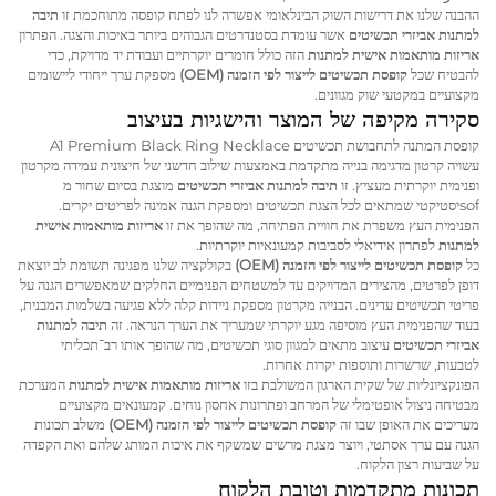
ההבנה שלנו את דרישות השוק הבינלאומי אפשרה לנו לפתח קופסה מתוחכמת זו
תיבה
למתנות אביזרי תכשיטים
אשר עומדת בסטנדרטים הגבוהים ביותר באיכות והצגה. הפתרון
אריזות מותאמות אישית למתנות
הזה כולל חומרים יוקרתיים ועבודת יד מדויקת, כדי
להבטיח שכל
קופסת תכשיטים לייצור לפי הזמנה (OEM)
מספקת ערך ייחודי ליישומים
מקצועיים במקטעי שוק מגוונים.
סקירה מקיפה של המוצר והישגיות בעיצוב
קופסת המתנה לתחבושת תכשיטים A1 Premium Black Ring Necklace
עשויה קרטון מדגימה בנייה מתקדמת באמצעות שילוב חדשני של חיצונית עמידה מקרטון
ופנימית יוקרתית מעציץ. זו
תיבה למתנות אביזרי תכשיטים
מוצגת בסיום שחור מ
sofיסטיקטי שמתאים לכל הצגת תכשיטים ומספקת הגנה אמינה לפריטים יקרים.
הפנימית העץ משפרת את חוויית הפתיחה, מה שהופך את זו
אריזות מותאמות אישית
למתנות
לפתרון אידיאלי לסביבות קמעונאיות יוקרתיות.
כל
קופסת תכשיטים לייצור לפי הזמנה (OEM)
בקולקציה שלנו מפגינה תשומת לב יוצאת
דופן לפרטים, מהצירים המדויקים עד למשטחים הפנימיים החלקים שמאפשרים הגנה על
פריטי תכשיטים עדינים. הבנייה מקרטון מספקת ניידות קלה ללא פגיעה בשלמות המבנית,
בעוד שהפנימית העץ מוסיפה מגע יוקרתי שמעריך את הערך הנראה. זה
תיבה למתנות
אביזרי תכשיטים
עיצוב מתאים למגוון סוגי תכשיטים, מה שהופך אותו רב־תכליתי
לטבעות, שרשרות ותוספות יקרות אחרות.
הפונקציונליות של שקית הארגון המשולבת בזו
אריזות מותאמות אישית למתנות
המערכת
מבטיחה ניצול אופטימלי של המרחב ופתרונות אחסון נוחים. קמעונאים מקצועיים
מעריכים את האופן שבו זה
קופסת תכשיטים לייצור לפי הזמנה (OEM)
משלב תכונות
הגנה עם ערך אסתטי, ויוצר מצגת מרשים שמשקף את איכות המותג שלהם ואת הקפדה
על שביעות רצון הלקוח.
תכונות מתקדמות וטובת הלקוח