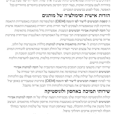
ותהליכים ברות-תלות שמתאימים לניהול סביבתי ארוך טווח. חומרי הריפוד מעץ נבחרים
בזהירות לשם עקביות ואיכות, בעוד רכיבי הקרטון משתמשים בחומרים מחזוריים ככל
האפשר, מבלי לפגוע בביצועים המבניים.
הזדות אישית וסימולציה של מותגים
ה
קופסת תכשיטים לייצור לפי הזמנה (OEM)
הפלטפורמה תומכת באפשרויות התאמה
מרחיקת לכת שמאפשרות לעסקים ליצור חוויית מותג ייחודית באמצעות התאמה אישית
של
תיבה למתנות אביזרי תכשיטים
המצגות. אפשרויות גודל מותאמות מתאימות
לדרישות המוצרים הספציפיות תוך שמירה על האסתטיקה האלגנטית שמייחדת פתרונות
אריזה פרימיום מאלטרנטיבות סטנדרטיות.
אפשרויות המותג ל-
אריזות מותאמות אישית למתנות
כוללות אינטגרציה של הלוגו,
התאמה אישית של צבעים ושינויי תצורה של החלק הפנימי שמתאימים להנחיות המותג
הספציפיות ואסטרטגיות המיקום השוקי. הפלטפורמה הדינמית לתכנון תומכת הן
באלמנטים עדינים של המותג והן בהודעות שיווקיות בולטות, בהתאם להעדפות הלקוח
ולדרישות היישום.
שירותי ייעוץ מקצועי בתכנון תומכים בהתאמה המיטבית של
תיבה למתנות אביזרי
תכשיטים
התאמה האישית שמקסימה את ההשפעה על המותג תוך שמירה על
הפונקציונליות ועל יעילות עלות. הצוות המנוסה שלנו עובד בשיתוף פעולה עם הלקוחות
כדי לפתח
קופסת תכשיטים לייצור לפי הזמנה (OEM)
פתרונות שמעבירים באופן יעיל
את ערכי המותג ומשפרים את מעורבות הלקוחות דרך תכנון אריזה מושכל.
שירותי תמיכה באחסון ולוגיסטיקה
יכולות הלוגיסטיקה המורחבות שלנו מבטיחות הפצה יעילה של זה
תיבה למתנות אביזרי
תכשיטים
לשווקים הבינלאומיים באמצעות פתרונות איחסון ומשלוח מותאמים. העיצוב
הקל מקטין את עלויות ההובלה, בעוד שאחסון הגנתי שומר על שלמות המוצר במהלך
הובלה למרחקים ארוכים ותהליכי טיפול.