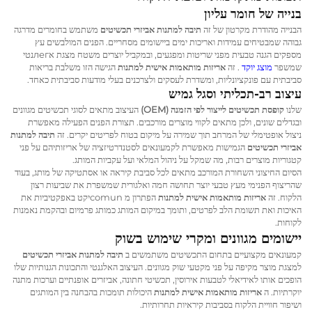
בנייה של חומר עליון
הבנייה מהודרת מקרטון של זה
תיבה למתנות אביזרי תכשיטים
משתמש בחומרים מדרגה
גבוהה שמבטיחים עמידות ואריכות ימים ביישומים מסחריים. הפנים המולבשים עץ
מספקים הגנה טבעית מפני שריטות ומפגעים, ובמקביל יוצרים משטח מצגת אлегנטי
שמשפר
מוצג יוקד
. זה
אריזות מותאמות אישית למתנות
הגישה הזו משלבת בריאות
סביבתית עם פונקציונליות, ומשדרת לעסקים ולצרכנים בעלי מודעות סביבתית כאחד.
עיצוב רב-תכליתי וסגל גמיש
שלנו
קופסת תכשיטים לייצור לפי הזמנה (OEM)
העיצוב מתאים לסוגי תכשיטים מגוונים
ובגדלים שונים, ולכן מתאים לקווי מוצרים מורכבים. תצורת הפנים הפעילה מאפשרת
ניצול אופטימלי של המרחב תוך שמירה על מיקום בטוח לפריטים יקרים. זה
תיבה למתנות
אביזרי תכשיטים
הגמישות מאפשרת לקמעונאים לסטנדרטיזציה של אריזותיהם על פני
קטגוריות מוצרים רבות, מה שמקל על ניהול המלאי ועל עקביות המותג.
הסיום החיצוני השחורת המורכב מתאים לכל סביבת קיראה או אסתטיקה של מותג, בעוד
שהריצוף הפנימי מעץ טבעי יוצר תחושה חמה ואלגורית שמשפרת את שביעות רצון
הלקוח. זה
אריזות מותאמות אישית למתנות
הפתרון מ comunיקט באפקטיביות את
האיכות ואת תשומת הלב לפרטים, ותומך במיקום המותג כמותג פרמיום ובהקמת נאמנות
לקוחות.
יישומים מגוונים ומקרי שימוש בשוק
קמעונאים מקצועיים בתחום התכשיטים משתמשים ב
תיבה למתנות אביזרי תכשיטים
למצגת מוצר מקיפה על פני מקטעי שוק מגוונים. העיצוב האלגנטי והתכונות הגנותיות שלו
הופכים אותו לאידיאלי לטבעות אירוסין, תכשיטי חתונה, אביזרים אופנתיים וערכות מתנה
יוקרתיות. ה
אריזות מותאמות אישית למתנות
היכולות תומכות בהבחנה בין המותגים
ושיפור חוויית הלקוח בסביבות קיראיות תחרותיות.