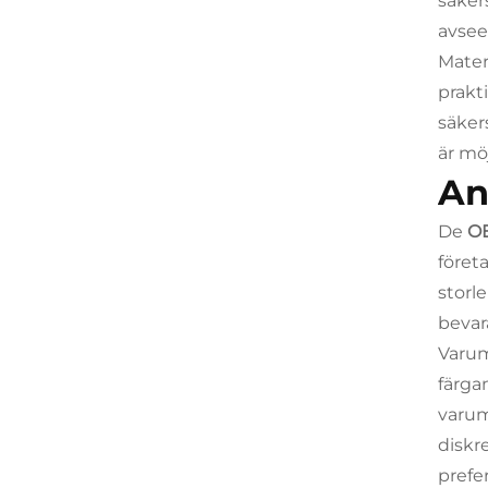
säkers
avsee
Mater
prakt
säker
är mö
An
De
O
föret
storl
bevar
Varum
färga
varum
diskr
prefe