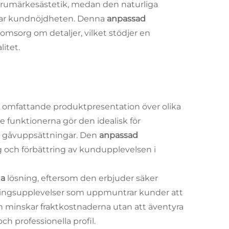
r varumärkesästetik, medan den naturliga
ttrar kundnöjdheten. Denna
anpassad
omsorg om detaljer, vilket stödjer en
itet.
r omfattande produktpresentation över olika
unktionerna gör den idealisk för
ga gåvuppsättningar. Den
anpassad
g och förbättring av kundupplevelsen i
da
lösning, eftersom den erbjuder säker
ingsupplevelser som uppmuntrar kunder att
n minskar fraktkostnaderna utan att äventyra
h professionella profil.