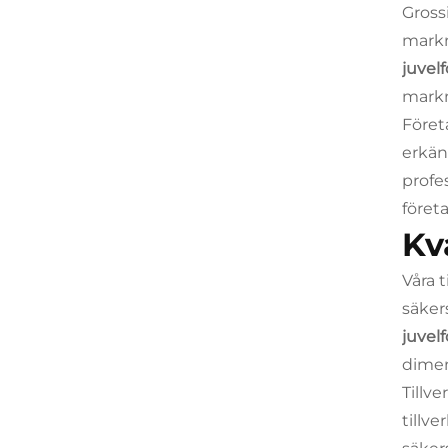
Gross
markn
juvel
markn
Föret
erkän
profe
föret
Kv
Våra 
säker
juvel
dimen
Tillv
tillv