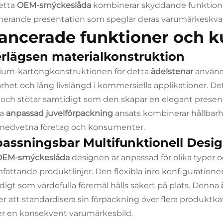
etta
OEM-smýckeslåda
kombinerar skyddande funktione
erande presentation som speglar deras varumärkeskval
ancerade funktioner och k
rlägsen materialkonstruktion
um-kartongkonstruktionen för detta
ädelstenar
använd
arhet och lång livslängd i kommersiella applikationer. D
 och stötar samtidigt som den skapar en elegant presen
na
anpassad juvelförpackning
ansats kombinerar hållbarhe
medvetna företag och konsumenter.
assningsbar Multifunktionell Desi
OEM-smýckeslåda
designen är anpassad för olika typer o
mfattande produktlinjer. Den flexibla inre konfiguratio
digt som värdefulla föremål hålls säkert på plats. Denna
er att standardisera sin förpackning över flera produktka
er en konsekvent varumärkesbild.