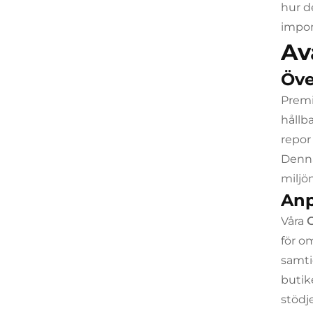
hur d
impon
Av
Öve
Premi
hållb
repor
Den
miljö
Anp
Våra
för o
samti
butik
stödj