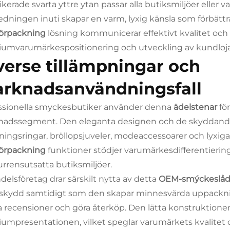
tikerade svarta yttre ytan passar alla butiksmiljöer elle
redningen inuti skapar en varm, lyxig känsla som förbä
förpackning
lösning kommunicerar effektivt kvalitet och 
umvarumärkespositionering och utveckling av kundlojal
verse tillämpningar och
rknadsanvändningsfall
ssionella smyckesbutiker använder denna
ädelstenar
fö
adssegment. Den eleganta designen och de skyddande f
vningsringar, bröllopsjuveler, modeaccessoarer och lyxi
förpackning
funktioner stödjer varumärkesdifferentierin
rrensutsatta butiksmiljöer.
delsföretag drar särskilt nytta av detta
OEM-smýckeslå
sskydd samtidigt som den skapar minnesvärda uppackn
 recensioner och göra återköp. Den lätta konstruktione
umpresentationen, vilket speglar varumärkets kvalitet oc