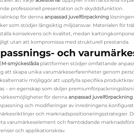
täller att varje
ädelstenar
uppfyller internationella för
nde professionell presentation och skyddsfunktion.
ialinköp för denna
anpassad juvelförpackning
lösningen 
iker som stödjer långsiktig miljöansvar. Materialen för tr
ställa konsekvens och kvalitet, medan kartongkompone
jligt utan att kompromissa med strukturell prestanda.
passnings- och varumärke
EM-smýckeslåda
plattformen stödjer omfattande anpass
ag att skapa unika varumärkeserfarenheter genom pers
eksalternativ möjliggör att uppfylla specifika produktk
as – en egenskap som skiljer premiumförpackningslösnin
ärkesmöjligheter för denna
anpassad juvelförpackning
npassning och modifieringar av inredningens konfigura
ärkesriktlinjer och marknadspositioneringsstrategier. D
eta varumärkeselement och framträdande marknadsfö
renser och applikationskrav.