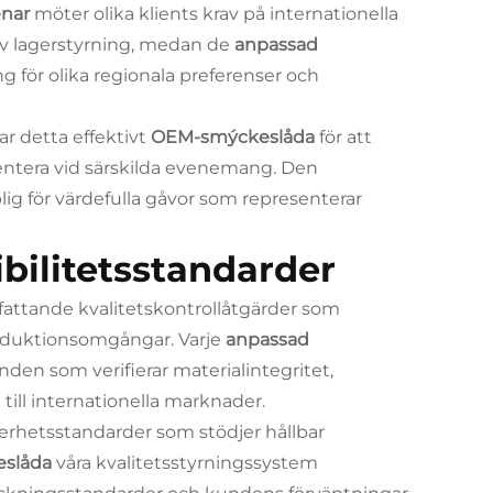
enar
möter olika klients krav på internationella
iv lagerstyrning, medan de
anpassad
 för olika regionala preferenser och
 detta effektivt
OEM-smýckeslåda
för att
entera vid särskilda evenemang. Den
g för värdefulla gåvor som representerar
bilitetsstandarder
fattande kvalitetskontrollåtgärder som
roduktionsomgångar. Varje
anpassad
den som verifierar materialintegritet,
ill internationella marknader.
kerhetsstandarder som stödjer hållbar
slåda
våra kvalitetsstyrningssystem