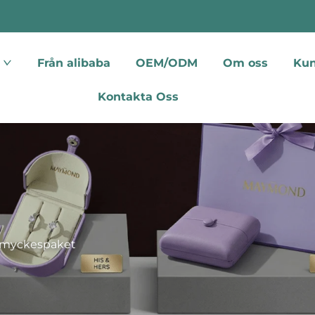
Från alibaba
OEM/ODM
Om oss
Kun
Kontakta Oss
myckespaket