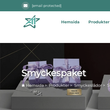
[email protected]
Hemsida
Produkter
Smyckespaket
Hemsida
>
Produkter
>
Smyckeslådor
>
S