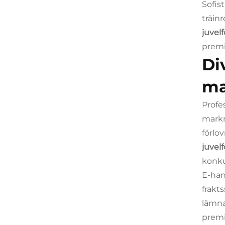
Sofis
träin
juvel
premi
Di
ma
Profe
markn
förlo
juvel
konku
E-han
frakt
lämna
premi