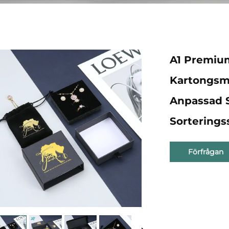
A1 Premium
Kartongsm
Anpassad 
Sorterings
Förfrågan