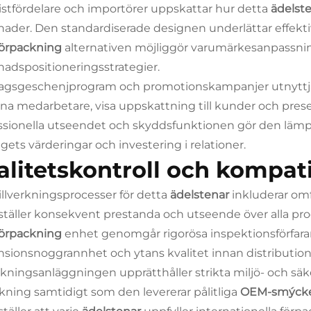
istfördelare och importörer uppskattar hur detta
ädelst
ader. Den standardiserade designen underlättar effekt
förpackning
alternativen möjliggör varumärkesanpassning
adspositioneringsstrategier.
agsgeschenjprogram och promotionskampanjer utnyttjar
na medarbetare, visa uppskattning till kunder och pres
ssionella utseendet och skyddsfunktionen gör den lämpli
agets värderingar och investering i relationer.
alitetskontroll och kompati
tillverkningsprocesser för detta
ädelstenar
inkluderar om
ställer konsekvent prestanda och utseende över alla p
förpackning
enhet genomgår rigorösa inspektionsförfaran
sionsnoggrannhet och ytans kvalitet innan distribution t
erkningsanläggningen upprätthåller strikta miljö- och sä
erkning samtidigt som den levererar pålitliga
OEM-smýcke