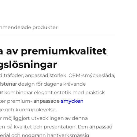
menderade produkter
a av premiumkvalitet
gslösningar
d träfoder, anpassad storlek, OEM-smýckeslåda,
lstenar
design för dagens krävande
ar
kombinerar elegant estetik med praktisk
söker premium-
anpassade
smycken
ge och kundupplevelse.
ar möjliggjort utvecklingen av denna
en på kvalitet och presentation. Den
anpassad
rial och noggrann hantverksmässig