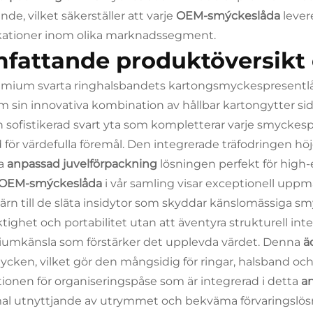
nde, vilket säkerställer att varje
OEM-smýckeslåda
lever
kationer inom olika marknadssegment.
fattande produktöversikt 
emium svarta ringhalsbandets kartongsmyckespresentlå
 sin innovativa kombination av hållbar kartongytter sid
n sofistikerad svart yta som kompletterar varje smycke
 för värdefulla föremål. Den integrerade träfodringen höj
a
anpassad juvelförpackning
lösningen perfekt för high-
OEM-smýckeslåda
i vår samling visar exceptionell uppm
ärn till de släta insidytor som skyddar känslomässiga 
ktighet och portabilitet utan att äventyra strukturell int
umkänsla som förstärker det upplevda värdet. Denna
ä
ycken, vilket gör den mångsidig för ringar, halsband och
ionen för organiseringspåse som är integrerad i detta
a
al utnyttjande av utrymmet och bekväma förvaringslösnin