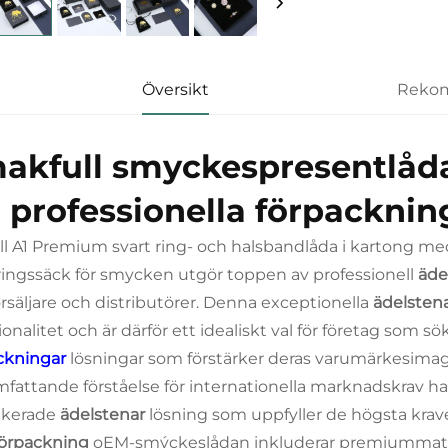
Översikt
Rekom
akfull smyckespresentlåd
r professionella förpacknin
l A1 Premium svart ring- och halsbandlåda i kartong me
ringssäck för smycken utgör toppen av professionell
äde
örsäljare och distributörer. Denna exceptionella
ädelsten
ionalitet och är därför ett idealiskt val för företag som 
ckningar
lösningar som förstärker deras varumärkesima
mfattande förståelse för internationella marknadskrav h
tikerade
ädelstenar
lösning som uppfyller de högsta krav
förpackning
oEM-smýckeslådan inkluderar premiummate