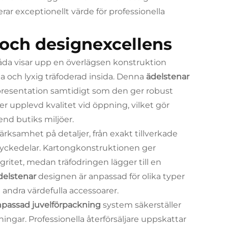
erar exceptionellt värde för professionella
och designexcellens
da visar upp en överlägsen konstruktion
a och lyxig träfoderad insida. Denna
ädelstenar
spresentation samtidigt som den ger robust
er upplevd kvalitet vid öppning, vilket gör
end butiks miljöer.
ärksamhet på detaljer, från exakt tillverkade
smyckedelar. Kartongkonstruktionen ger
egritet, medan träfodringen lägger till en
delstenar
designen är anpassad för olika typer
 andra värdefulla accessoarer.
npassad juvelförpackning
system säkerställer
gar. Professionella återförsäljare uppskattar