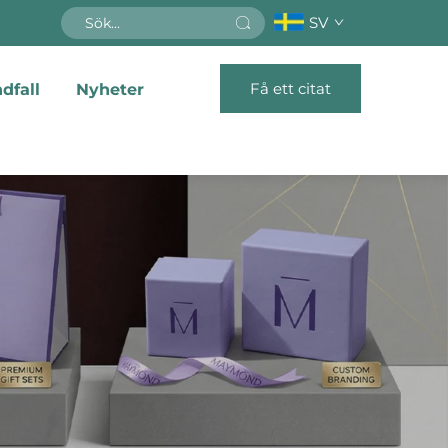
SV
Få ett citat
dfall
Nyheter