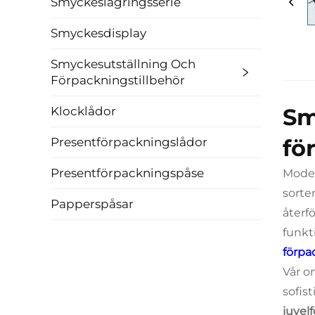
Smyckeslagringsserie
Smyckesdisplay
Smyckesutställning Och
Förpackningstillbehör
Sm
Klocklådor
fö
Presentförpackningslådor
Presentförpackningspåse
Model
sorte
Papperspåsar
återf
funkt
förpa
Vår o
sofis
juvel