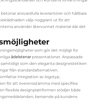
packningsstandarder och kundens förväntningar
betonar ansvarsfulla leverantörer och hållbara
äbeklädnaden väljs noggrant ut för att
nterna använder återvunnet material där det
smöjligheter
ningsmöjligheter som gör det möjligt for
onliga
ädelstenar
presentationer. Anpassade
rav samtidigt som den eleganta designestetiken
gar från standardalternativen.
omfattar integration av logotyp,
tion för att överensstämma med specifika
en flexibla designplattformen stödjer både
ringsmeddelanden, beroende på kundens