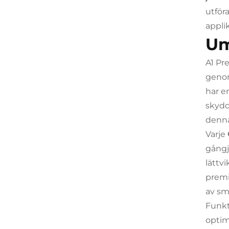
utföra
appli
Um
A1 Pr
genom
har e
skydd
denn
Varje
gångj
lättvi
premi
av sm
Funkt
optim