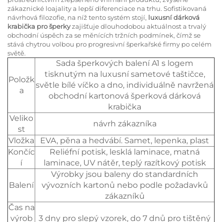
zákaznické loajality a lepší diferenciace na trhu. Sofistikovaná
návrhová filozofie, na níž tento systém stojí,
luxusní dárková
krabička pro šperky
zajišťuje dlouhodobou aktuálnost a trvalý
obchodní úspěch za se měnících tržních podmínek, čímž se
stává chytrou volbou pro progresivní šperkařské firmy po celém
světě.
Sada šperkových balení A1 s logem
tisknutým na luxusní sametové taštičce,
Položk
světle bílé víčko a dno, individuálně navržená
a
obchodní kartonová šperková dárková
krabička
Veliko
návrh zákazníka
st
Vložka
EVA, pěna a hedvábí. Samet, lepenka, plast
Končíc
Reliéfní potisk, lesklá laminace, matná
í
laminace, UV nátěr, teplý razítkový potisk
Výrobky jsou baleny do standardních
Balení
vývozních kartonů nebo podle požadavků
zákazníků
Čas na
výrob
3 dny pro slepý vzorek, do 7 dnů pro tištěný