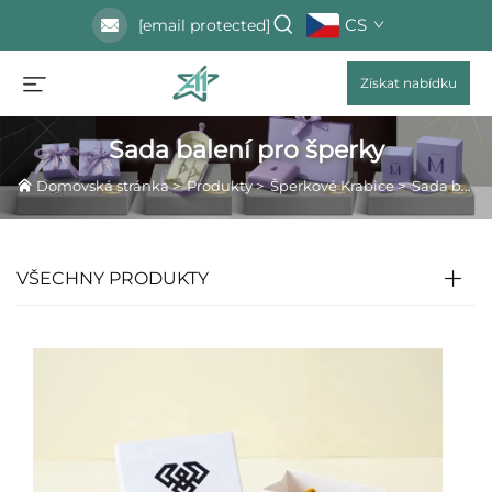
CS
[email protected]
Získat nabídku
Sada balení pro šperky
Domovská stránka
>
Produkty
>
Šperkové Krabice
>
Sada balení pro šperky
VŠECHNY PRODUKTY