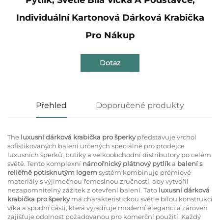
Individuální Kartonová Dárková Krabička
Pro Nákup
Dotaz
Přehled
Doporučené produkty
The
luxusní dárková krabička pro šperky
představuje vrchol
sofistikovaných balení určených speciálně pro prodejce
luxusních šperků, butiky a velkoobchodní distributory po celém
světě. Tento komplexní
námořnický plátnový pytlík
a
balení s
reliéfně potisknutým logem
systém kombinuje prémiové
materiály s výjimečnou řemeslnou zručností, aby vytvořil
nezapomnitelný zážitek z otevření balení. Tato
luxusní dárková
krabička pro šperky
má charakteristickou světle bílou konstrukci
víka a spodní části, která vyjadřuje moderní eleganci a zároveň
zajišťuje odolnost požadovanou pro komerční použití. Každý