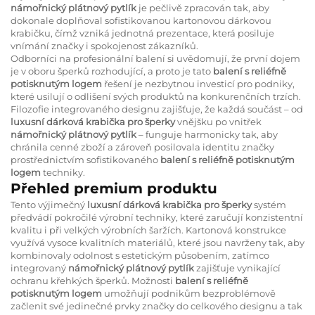
námořnický plátnový pytlík
je pečlivě zpracován tak, aby
dokonale doplňoval sofistikovanou kartonovou dárkovou
krabičku, čímž vzniká jednotná prezentace, která posiluje
vnímání značky i spokojenost zákazníků.
Odborníci na profesionální balení si uvědomují, že první dojem
je v oboru šperků rozhodující, a proto je tato
balení s reliéfně
potisknutým logem
řešení je nezbytnou investicí pro podniky,
které usilují o odlišení svých produktů na konkurenčních trzích.
Filozofie integrovaného designu zajišťuje, že každá součást – od
luxusní dárková krabička pro šperky
vnějšku po vnitřek
námořnický plátnový pytlík
– funguje harmonicky tak, aby
chránila cenné zboží a zároveň posilovala identitu značky
prostřednictvím sofistikovaného
balení s reliéfně potisknutým
logem
techniky.
Přehled premium produktu
Tento výjimečný
luxusní dárková krabička pro šperky
systém
předvádí pokročilé výrobní techniky, které zaručují konzistentní
kvalitu i při velkých výrobních šaržích. Kartonová konstrukce
využívá vysoce kvalitních materiálů, které jsou navrženy tak, aby
kombinovaly odolnost s estetickým působením, zatímco
integrovaný
námořnický plátnový pytlík
zajišťuje vynikající
ochranu křehkých šperků. Možnosti
balení s reliéfně
potisknutým logem
umožňují podnikům bezproblémově
začlenit své jedinečné prvky značky do celkového designu a tak