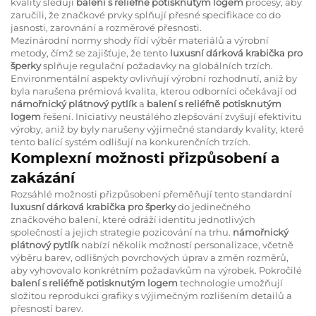
kvality sledují
balení s reliéfně potisknutým logem
procesy, aby
zaručili, že značkové prvky splňují přesné specifikace co do
jasnosti, zarovnání a rozměrové přesnosti.
Mezinárodní normy shody řídí výběr materiálů a výrobní
metody, čímž se zajišťuje, že tento
luxusní dárková krabička pro
šperky
splňuje regulační požadavky na globálních trzích.
Environmentální aspekty ovlivňují výrobní rozhodnutí, aniž by
byla narušena prémiová kvalita, kterou odborníci očekávají od
námořnický plátnový pytlík
a
balení s reliéfně potisknutým
logem
řešení. Iniciativy neustálého zlepšování zvyšují efektivitu
výroby, aniž by byly narušeny výjimečné standardy kvality, které
tento balící systém odlišují na konkurenčních trzích.
Komplexní možnosti přizpůsobení a
zakázání
Rozsáhlé možnosti přizpůsobení přeměňují tento standardní
luxusní dárková krabička pro šperky
do jedinečného
značkového balení, které odráží identitu jednotlivých
společností a jejich strategie pozicování na trhu.
námořnický
plátnový pytlík
nabízí několik možností personalizace, včetně
výběru barev, odlišných povrchových úprav a změn rozměrů,
aby vyhovovalo konkrétním požadavkům na výrobek. Pokročilé
balení s reliéfně potisknutým logem
technologie umožňují
složitou reprodukci grafiky s výjimečným rozlišením detailů a
přesností barev.