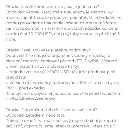
Otázka: Jak získáme vzorek a jaká je jeho cena? 
Odpověď: Vzorek, který máme skladem, je zdarma. Vy 
musíte zaplatit pouze přepravní poplatek. U individuálního 
vzorku provedeme tisk podle vašeho návrhu a můžeme 
vám také pomoci s návrhem dle vašich požadavků. Cena 
vzorku činí 50–100 USD, doba výroby vzorku je přibližně 3–
7 dní. 
Otázka: Jaké jsou vaše platební podmínky? 
Odpověď: Pro nás jsou přijatelné všechny následující 
platební metody: bankovní převod (TT), PayPal, Western 
Union, akreditiv (LC) a platební karty. 
U objednávek do výše 1000 USD dáváme přednost plné 
předplatu. 
U větších objednávek je požadována 30% záloha a zbytek 
(70 %) před expedicí. 
Rádi bychom, abyste objednávku uzavřeli prostřednictvím 
služby Alibaba Assurance. 
Otázka: Jak můžeme zboží získat ve své zemi? 
Odpověď: Letadlem nebo lodí. 
Pokud je množství malé, celkový objem balení je menší 
než 1 m³, doporučujeme leteckou přepravu, která trvá 7 