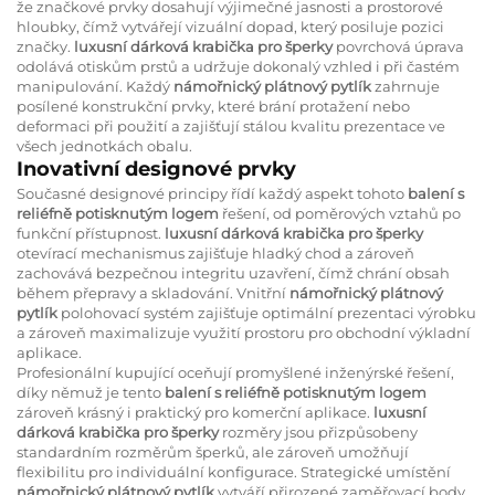
že značkové prvky dosahují výjimečné jasnosti a prostorové
hloubky, čímž vytvářejí vizuální dopad, který posiluje pozici
značky.
luxusní dárková krabička pro šperky
povrchová úprava
odolává otiskům prstů a udržuje dokonalý vzhled i při častém
manipulování. Každý
námořnický plátnový pytlík
zahrnuje
posílené konstrukční prvky, které brání protažení nebo
deformaci při použití a zajišťují stálou kvalitu prezentace ve
všech jednotkách obalu.
Inovativní designové prvky
Současné designové principy řídí každý aspekt tohoto
balení s
reliéfně potisknutým logem
řešení, od poměrových vztahů po
funkční přístupnost.
luxusní dárková krabička pro šperky
otevírací mechanismus zajišťuje hladký chod a zároveň
zachovává bezpečnou integritu uzavření, čímž chrání obsah
během přepravy a skladování. Vnitřní
námořnický plátnový
pytlík
polohovací systém zajišťuje optimální prezentaci výrobku
a zároveň maximalizuje využití prostoru pro obchodní výkladní
aplikace.
Profesionální kupující oceňují promyšlené inženýrské řešení,
díky němuž je tento
balení s reliéfně potisknutým logem
zároveň krásný i praktický pro komerční aplikace.
luxusní
dárková krabička pro šperky
rozměry jsou přizpůsobeny
standardním rozměrům šperků, ale zároveň umožňují
flexibilitu pro individuální konfigurace. Strategické umístění
námořnický plátnový pytlík
vytváří přirozené zaměřovací body,