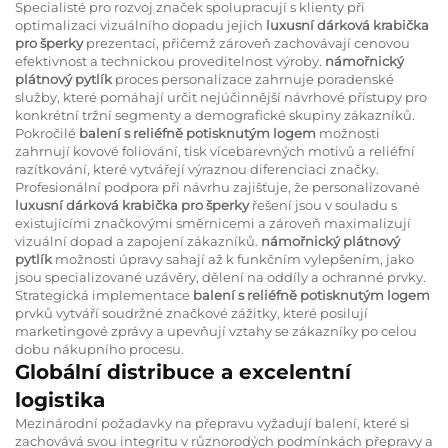
Specialisté pro rozvoj značek spolupracují s klienty při
optimalizaci vizuálního dopadu jejich
luxusní dárková krabička
pro šperky
prezentací, přičemž zároveň zachovávají cenovou
efektivnost a technickou proveditelnost výroby.
námořnický
plátnový pytlík
proces personalizace zahrnuje poradenské
služby, které pomáhají určit nejúčinnější návrhové přístupy pro
konkrétní tržní segmenty a demografické skupiny zákazníků.
Pokročilé
balení s reliéfně potisknutým logem
možnosti
zahrnují kovové foliování, tisk vícebarevných motivů a reliéfní
razítkování, které vytvářejí výraznou diferenciaci značky.
Profesionální podpora při návrhu zajišťuje, že personalizované
luxusní dárková krabička pro šperky
řešení jsou v souladu s
existujícími značkovými směrnicemi a zároveň maximalizují
vizuální dopad a zapojení zákazníků.
námořnický plátnový
pytlík
možnosti úpravy sahají až k funkčním vylepšením, jako
jsou specializované uzávěry, dělení na oddíly a ochranné prvky.
Strategická implementace
balení s reliéfně potisknutým logem
prvků vytváří soudržné značkové zážitky, které posilují
marketingové zprávy a upevňují vztahy se zákazníky po celou
dobu nákupního procesu.
Globální distribuce a excelentní
logistika
Mezinárodní požadavky na přepravu vyžadují balení, které si
zachovává svou integritu v různorodých podmínkách přepravy a