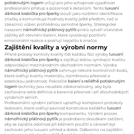
potisknutým logem
určují pro jeho schopnost vyjadřovat
profesionální přístup a pozornost k detailům. Tento
luxusní
dárková krabička pro šperky
slouží jako rozšíření identifikace
značky a komunikuje hodnoty kvality ještě předtím, než si
zákazníci vůbec prohlédnou samotné šperky. Strategické
nasazení
námořnický plátnový pytlík
prvků vytváří vícevrstvé
zážitky při otevírání balení, které vyvolávají pozitivní
emocionální reakce a posilují loajalitu k značce.
Zajištění kvality a výrobní normy
Přísné procesy kontroly kvality řídí každou fázi výroby
luxusní
dárková krabička pro šperky
a zajišťují stálou vynikající kvalitu
odpovídající mezinárodním obchodním normám. Výroba
námořnický plátnový pytlík
zahrnuje několik kontrolních bodů,
které ověřují kvalitu materiálu, rozměrovou přesnost a
estetickou jednotnost. Pokročilé
balení s reliéfně potisknutým
logem
techniky jsou neustále zdokonalovány, aby byla
zachována ostrá definice a barevná přesnost i při dlouhodobých
výrobních sériích.
Profesionální výrobní zařízení uplatňují komplexní protokoly
testování, které ověřují pevnost konstrukce každého
luxusní
dárková krabička pro šperky
komponentu. Výrobní proces
námořnický plátnový pytlík
je podrobeno zkouškám zatížení,
aby se zajistila odolnost při běžném použití a zároveň byl
zachován jeho luxusní vzhled a dotek. Odborníci na zajištění