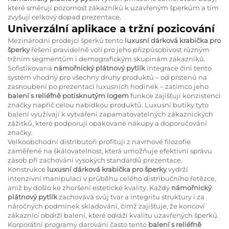
které směrují pozornost zákazníků k uzavřeným šperkům a tím
zvyšují celkový dopad prezentace.
Univerzální aplikace a tržní pozicování
Mezinárodní prodejci šperků tento
luxusní dárková krabička pro
šperky
řešení pravidelně volí pro jeho přizpůsobivost různým
tržním segmentům i demografickým skupinám zákazníků.
Sofistikovaná
námořnický plátnový pytlík
integrace činí tento
systém vhodný pro všechny druhy produktů – od prstenů na
zasnoubení po prezentaci luxusních hodinek – zatímco jeho
balení s reliéfně potisknutým logem
funkce zajišťují konzistenci
značky napříč celou nabídkou produktů. Luxusní butiky tyto
balení využívají k vytváření zapamatovatelných zákaznických
zážitků, které podporují opakované nákupy a doporučování
značky.
Velkoobchodní distributoři profitují z navrhové filozofie
zaměřené na škálovatelnost, která umožňuje efektivní správu
zásob při zachování vysokých standardů prezentace.
Konstrukce
luxusní dárková krabička pro šperky
vydrží
intenzivní manipulaci v průběhu celého distribučního řetězce,
aniž by došlo ke zhoršení estetické kvality. Každý
námořnický
plátnový pytlík
zachovává svůj tvar a integritu struktury i za
náročných podmínek skladování, čímž zajišťuje, že koncoví
zákazníci obdrží balení, které odráží kvalitu uzavřených šperků.
Korporátní programy darování často tento
balení s reliéfně