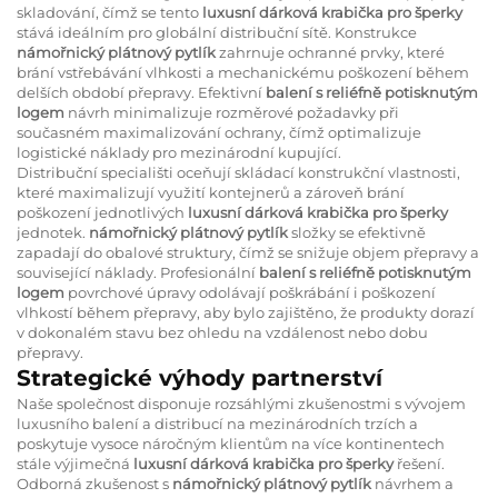
skladování, čímž se tento
luxusní dárková krabička pro šperky
stává ideálním pro globální distribuční sítě. Konstrukce
námořnický plátnový pytlík
zahrnuje ochranné prvky, které
brání vstřebávání vlhkosti a mechanickému poškození během
delších období přepravy. Efektivní
balení s reliéfně potisknutým
logem
návrh minimalizuje rozměrové požadavky při
současném maximalizování ochrany, čímž optimalizuje
logistické náklady pro mezinárodní kupující.
Distribuční speciališti oceňují skládací konstrukční vlastnosti,
které maximalizují využití kontejnerů a zároveň brání
poškození jednotlivých
luxusní dárková krabička pro šperky
jednotek.
námořnický plátnový pytlík
složky se efektivně
zapadají do obalové struktury, čímž se snižuje objem přepravy a
související náklady. Profesionální
balení s reliéfně potisknutým
logem
povrchové úpravy odolávají poškrábání i poškození
vlhkostí během přepravy, aby bylo zajištěno, že produkty dorazí
v dokonalém stavu bez ohledu na vzdálenost nebo dobu
přepravy.
Strategické výhody partnerství
Naše společnost disponuje rozsáhlými zkušenostmi s vývojem
luxusního balení a distribucí na mezinárodních trzích a
poskytuje vysoce náročným klientům na více kontinentech
stále výjimečná
luxusní dárková krabička pro šperky
řešení.
Odborná zkušenost s
námořnický plátnový pytlík
návrhem a