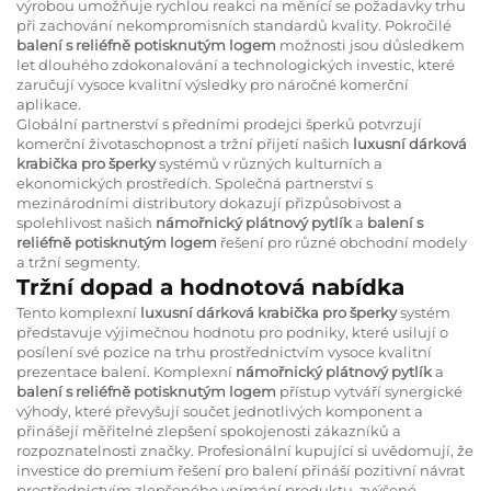
výrobou umožňuje rychlou reakci na měnící se požadavky trhu
při zachování nekompromisních standardů kvality. Pokročilé
balení s reliéfně potisknutým logem
možnosti jsou důsledkem
let dlouhého zdokonalování a technologických investic, které
zaručují vysoce kvalitní výsledky pro náročné komerční
aplikace.
Globální partnerství s předními prodejci šperků potvrzují
komerční životaschopnost a tržní přijetí našich
luxusní dárková
krabička pro šperky
systémů v různých kulturních a
ekonomických prostředích. Společná partnerství s
mezinárodními distributory dokazují přizpůsobivost a
spolehlivost našich
námořnický plátnový pytlík
a
balení s
reliéfně potisknutým logem
řešení pro různé obchodní modely
a tržní segmenty.
Tržní dopad a hodnotová nabídka
Tento komplexní
luxusní dárková krabička pro šperky
systém
představuje výjimečnou hodnotu pro podniky, které usilují o
posílení své pozice na trhu prostřednictvím vysoce kvalitní
prezentace balení. Komplexní
námořnický plátnový pytlík
a
balení s reliéfně potisknutým logem
přístup vytváří synergické
výhody, které převyšují součet jednotlivých komponent a
přinášejí měřitelné zlepšení spokojenosti zákazníků a
rozpoznatelnosti značky. Profesionální kupující si uvědomují, že
investice do premium řešení pro balení přináší pozitivní návrat
prostřednictvím zlepšeného vnímání produktu, zvýšené