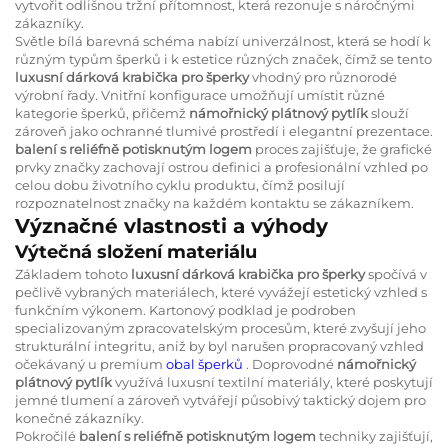
vytvořit odlišnou tržní přítomnost, která rezonuje s náročnými
zákazníky.
Světle bílá barevná schéma nabízí univerzálnost, která se hodí k
různým typům šperků i k estetice různých značek, čímž se tento
luxusní dárková krabička pro šperky
vhodný pro různorodé
výrobní řady. Vnitřní konfigurace umožňují umístit různé
kategorie šperků, přičemž
námořnický plátnový pytlík
slouží
zároveň jako ochranné tlumivé prostředí i elegantní prezentace.
balení s reliéfně potisknutým logem
proces zajišťuje, že grafické
prvky značky zachovají ostrou definici a profesionální vzhled po
celou dobu životního cyklu produktu, čímž posilují
rozpoznatelnost značky na každém kontaktu se zákazníkem.
Význačné vlastnosti a výhody
Výtečná složení materiálu
Základem tohoto
luxusní dárková krabička pro šperky
spočívá v
pečlivě vybraných materiálech, které vyvážejí estetický vzhled s
funkčním výkonem. Kartonový podklad je podroben
specializovaným zpracovatelským procesům, které zvyšují jeho
strukturální integritu, aniž by byl narušen propracovaný vzhled
očekávaný u premium
obal šperků
. Doprovodné
námořnický
plátnový pytlík
využívá luxusní textilní materiály, které poskytují
jemné tlumení a zároveň vytvářejí působivý taktický dojem pro
konečné zákazníky.
Pokročilé
balení s reliéfně potisknutým logem
techniky zajišťují,