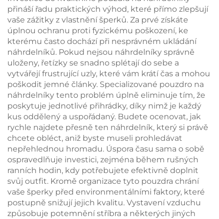
zásuvkou a elegantní
pro ukládání prstenů a
přináší řadu praktických výhod, které přímo zlepšují
stuhou jako
náhrdelníků
vaše zážitky z vlastnění šperků. Za prvé získáte
uchopovacím prvkem
úplnou ochranu proti fyzickému poškození, ke
pro náhrdelníky a
kterému často dochází při nesprávném ukládání
prstýnky, značková
náhrdelníků. Pokud nejsou náhrdelníky správně
dárková krabička,
uloženy, řetízky se snadno splétají do sebe a
dávkové balení
vytvářejí frustrující uzly, které vám krátí čas a mohou
poškodit jemné články. Specializované pouzdro na
náhrdelníky tento problém úplně eliminuje tím, že
poskytuje jednotlivé přihrádky, díky nimž je každý
kus oddělený a uspořádaný. Budete ocenovat, jak
rychle najdete přesně ten náhrdelník, který si právě
chcete obléct, aniž byste museli prohledávat
nepřehlednou hromadu. Úspora času sama o sobě
ospravedlňuje investici, zejména během rušných
ranních hodin, kdy potřebujete efektivně doplnit
svůj outfit. Kromě organizace tyto pouzdra chrání
vaše šperky před environmentálními faktory, které
postupně snižují jejich kvalitu. Vystavení vzduchu
způsobuje potemnění stříbra a některých jiných