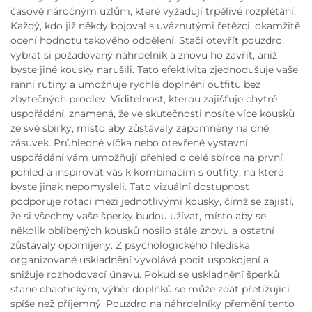
časově náročným uzlům, které vyžadují trpělivé rozplétání.
Každý, kdo již někdy bojoval s uváznutými řetězci, okamžitě
ocení hodnotu takového oddělení. Stačí otevřít pouzdro,
vybrat si požadovaný náhrdelník a znovu ho zavřít, aniž
byste jiné kousky narušili. Tato efektivita zjednodušuje vaše
ranní rutiny a umožňuje rychlé doplnění outfitu bez
zbytečných prodlev. Viditelnost, kterou zajišťuje chytré
uspořádání, znamená, že ve skutečnosti nosíte více kousků
ze své sbírky, místo aby zůstávaly zapomněny na dně
zásuvek. Průhledné víčka nebo otevřené vystavní
uspořádání vám umožňují přehled o celé sbírce na první
pohled a inspirovat vás k kombinacím s outfity, na které
byste jinak nepomysleli. Tato vizuální dostupnost
podporuje rotaci mezi jednotlivými kousky, čímž se zajistí,
že si všechny vaše šperky budou užívat, místo aby se
několik oblíbených kousků nosilo stále znovu a ostatní
zůstávaly opomíjeny. Z psychologického hlediska
organizované uskladnění vyvolává pocit uspokojení a
snižuje rozhodovací únavu. Pokud se uskladnění šperků
stane chaotickým, výběr doplňků se může zdát přetížující
spíše než příjemný. Pouzdro na náhrdelníky přemění tento