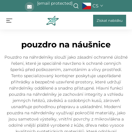
[email protected]
CS
Získat nabídku
pouzdro na náušnice
Pouzdro na náhrdelníky slouží jako zásadní ochranné úložné
řešení, které je speciálně navrženo k ochraně cenných
šperků před poškozením, zamotáním a vlivy prostředí.
Tento specializovaný kontejner poskytuje uspořádané
přihrádky a bezpečné uzavřené prostory, které udržují
náhrdelníky oddělené a snadno přístupné. Hlavní funkcí
pouzdra na náhrdelníky je zachování integrity a vzhledu
jemných řetězů, závěsků a ozdobných kusů, zároveň
usnadňuje pohodlnou přepravu a uskladnění. Moderní
pouzdra na náhrdelníky využívají pokročilé materiály, jako
jsou sametové výstelky, vnitřní povrchy z mikrovlákna a
odolné vnější pláště vyrobené z kůže, dřeva nebo vysoce
kvalitních syntetických materiálů, které odolávají