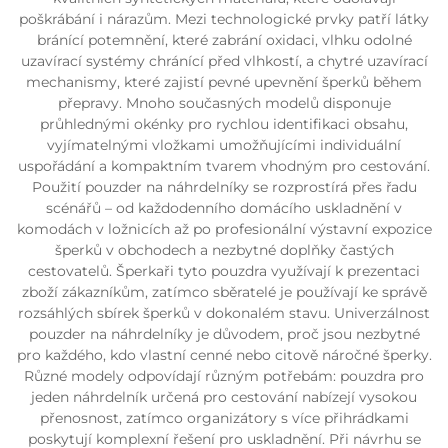
poškrábání i nárazům. Mezi technologické prvky patří látky
bránící potemnění, které zabrání oxidaci, vlhku odolné
uzavírací systémy chránící před vlhkostí, a chytré uzavírací
mechanismy, které zajistí pevné upevnění šperků během
přepravy. Mnoho současných modelů disponuje
průhlednými okénky pro rychlou identifikaci obsahu,
vyjímatelnými vložkami umožňujícími individuální
uspořádání a kompaktním tvarem vhodným pro cestování.
Použití pouzder na náhrdelníky se rozprostírá přes řadu
scénářů – od každodenního domácího uskladnění v
komodách v ložnicích až po profesionální výstavní expozice
šperků v obchodech a nezbytné doplňky častých
cestovatelů. Šperkaři tyto pouzdra využívají k prezentaci
zboží zákazníkům, zatímco sběratelé je používají ke správě
rozsáhlých sbírek šperků v dokonalém stavu. Univerzálnost
pouzder na náhrdelníky je důvodem, proč jsou nezbytné
pro každého, kdo vlastní cenné nebo citově náročné šperky.
Různé modely odpovídají různým potřebám: pouzdra pro
jeden náhrdelník určená pro cestování nabízejí vysokou
přenosnost, zatímco organizátory s více přihrádkami
poskytují komplexní řešení pro uskladnění. Při návrhu se