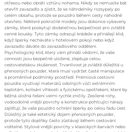
otřesou nebo obrátí vzhůru nohama. Nikdy se nemusíte bát
otevřít zavazadlo a zjistit, že se náhrdelníky rozsypaly po
celém obsahu, protože se pouzdro během cesty náhodně
otevřelo. Některé pokročilé modely jsou dokonce vybaveny
zámky, které poskytují dodatečnou bezpečnost pro zvláště
cenné kousky. Tyto zámky odrazují krádeže a přinášejí klid,
když šperky necháváte v hotelovém pokoji nebo když
zavazadlo dáváte do zavazadlového oddělení.
Psychologický klid, který vám přináší vědomí, že vaše
cennosti jsou bezpečně uložené, zlepšuje celou
cestovatelskou zkušenost. Trvanlivost je zvláště důležitá u
přenosných pouzder, která musí vydržet časté manipulace
a proměnlivé podmínky prostředí. Prémiová cestovní
pouzdra využívají materiálů odolných vůči extrémním
teplotám, kolísání vlhkosti a fyzickému opotřebení, které by
běžná úložná řešení velmi rychle zničily. Zesílené rohy,
vodoodolné vnější povrchy a konstrukce pohlcující nárazy
zajišťují, že vaše pouzdro ochrání šperky po celou řadu cest.
Důležitý je také estetický dojem přenosných pouzder,
protože tyto doplňky často zůstávají během cestování
viditelné. Stylové vnější povrchy v klasických barvách nebo