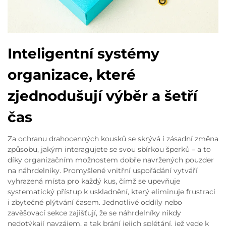
Inteligentní systémy
organizace, které
zjednodušují výběr a šetří
čas
Za ochranu drahocenných kousků se skrývá i zásadní změna
způsobu, jakým interagujete se svou sbírkou šperků – a to
díky organizačním možnostem dobře navržených pouzder
na náhrdelníky. Promyšlené vnitřní uspořádání vytváří
vyhrazená místa pro každý kus, čímž se upevňuje
systematický přístup k uskladnění, který eliminuje frustraci
i zbytečné plýtvání časem. Jednotlivé oddíly nebo
zavěšovací sekce zajišťují, že se náhrdelníky nikdy
nedotýkají navzájem, a tak brání jejich splétání, jež vede k