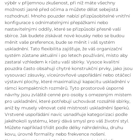
výběr v příjemnou zkušenost, při níž máte všechny
možnosti jasně před očima a můžete dělat sebejistá
rozhodnutí. Mnoho pouzder nabízí přizpůsobitelné vnitřní
konfigurace s odnímatelnými přepážkami nebo
nastavitelnými oddíly, které se přizpůsobí přesně vaší
sbírce. Jak budete získávat nové kousky nebo se budou
měnit vaše preference, bude se měnit i váš systém
uskladnění. Tato flexibilita zajišťuje, že váš organizační
systém zůstane aktuální i po letech používání, místo aby
zastaral vzhledem k růstu vaší sbírky. Vysoce kvalitní
pouzdra často obsahují chytré konstrukční prvky, jako jsou
vysouvací zásuvky, víceúrovňové uspořádání nebo otáčecí
výstavní plochy, které maximalizují kapacitu uskladnění v
rámci kompaktních rozměrů. Tyto prostorově úsporné
návrhy jsou zvláště cenné pro osoby s omezeným místem
pro uskladnění, které potřebují uchovávat rozsáhlé sbírky,
aniž by musely věnovat celé místnosti uskladnění šperků.
Vrstvené uspořádání navíc usnadňuje kategorizaci podle
jakéhokoli systému, který dává smysl pro váš životní styl.
Můžete například třídit podle délky náhrdelníku, druhu
kovu, úrovně formality nebo frekvence nošení.