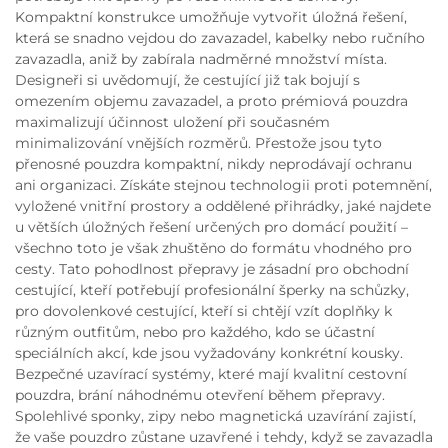
Kompaktní konstrukce umožňuje vytvořit úložná řešení,
která se snadno vejdou do zavazadel, kabelky nebo ručního
zavazadla, aniž by zabírala nadměrné množství místa.
Designeři si uvědomují, že cestující již tak bojují s
omezením objemu zavazadel, a proto prémiová pouzdra
maximalizují účinnost uložení při současném
minimalizování vnějších rozměrů. Přestože jsou tyto
přenosné pouzdra kompaktní, nikdy neprodávají ochranu
ani organizaci. Získáte stejnou technologii proti potemnění,
vyložené vnitřní prostory a oddělené přihrádky, jaké najdete
u větších úložných řešení určených pro domácí použití –
všechno toto je však zhuštěno do formátu vhodného pro
cesty. Tato pohodlnost přepravy je zásadní pro obchodní
cestující, kteří potřebují profesionální šperky na schůzky,
pro dovolenkové cestující, kteří si chtějí vzít doplňky k
různým outfitům, nebo pro každého, kdo se účastní
speciálních akcí, kde jsou vyžadovány konkrétní kousky.
Bezpečné uzavírací systémy, které mají kvalitní cestovní
pouzdra, brání náhodnému otevření během přepravy.
Spolehlivé sponky, zipy nebo magnetická uzavírání zajistí,
že vaše pouzdro zůstane uzavřené i tehdy, když se zavazadla