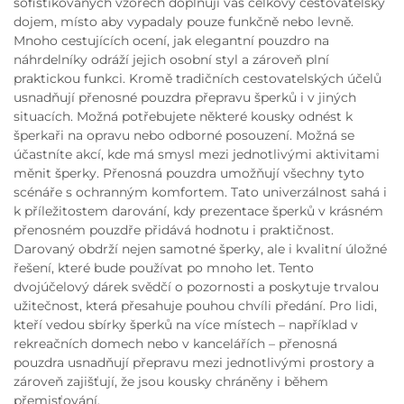
sofistikovaných vzorech doplňují váš celkový cestovatelský
dojem, místo aby vypadaly pouze funkčně nebo levně.
Mnoho cestujících ocení, jak elegantní pouzdro na
náhrdelníky odráží jejich osobní styl a zároveň plní
praktickou funkci. Kromě tradičních cestovatelských účelů
usnadňují přenosné pouzdra přepravu šperků i v jiných
situacích. Možná potřebujete některé kousky odnést k
šperkaři na opravu nebo odborné posouzení. Možná se
účastníte akcí, kde má smysl mezi jednotlivými aktivitami
měnit šperky. Přenosná pouzdra umožňují všechny tyto
scénáře s ochranným komfortem. Tato univerzálnost sahá i
k příležitostem darování, kdy prezentace šperků v krásném
přenosném pouzdře přidává hodnotu i praktičnost.
Darovaný obdrží nejen samotné šperky, ale i kvalitní úložné
řešení, které bude používat po mnoho let. Tento
dvojúčelový dárek svědčí o pozornosti a poskytuje trvalou
užitečnost, která přesahuje pouhou chvíli předání. Pro lidi,
kteří vedou sbírky šperků na více místech – například v
rekreačních domech nebo v kancelářích – přenosná
pouzdra usnadňují přepravu mezi jednotlivými prostory a
zároveň zajišťují, že jsou kousky chráněny i během
přemisťování.