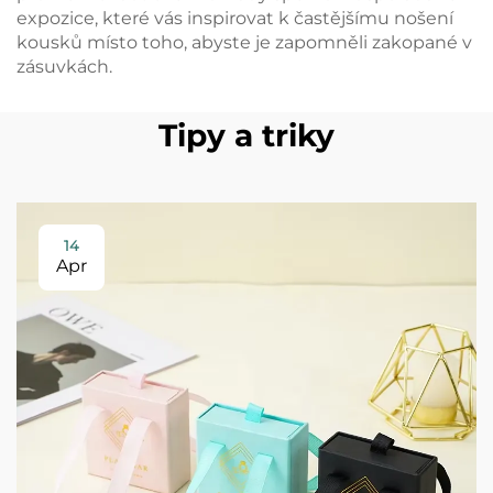
expozice, které vás inspirovat k častějšímu nošení
kousků místo toho, abyste je zapomněli zakopané v
zásuvkách.
Tipy a triky
14
Apr