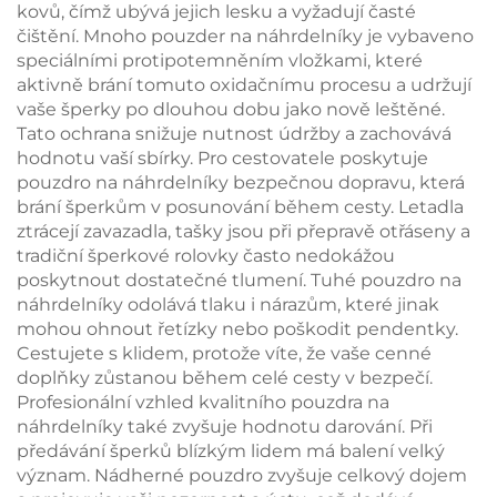
kovů, čímž ubývá jejich lesku a vyžadují časté
čištění. Mnoho pouzder na náhrdelníky je vybaveno
speciálními protipotemněním vložkami, které
aktivně brání tomuto oxidačnímu procesu a udržují
vaše šperky po dlouhou dobu jako nově leštěné.
Tato ochrana snižuje nutnost údržby a zachovává
hodnotu vaší sbírky. Pro cestovatele poskytuje
pouzdro na náhrdelníky bezpečnou dopravu, která
brání šperkům v posunování během cesty. Letadla
ztrácejí zavazadla, tašky jsou při přepravě otřáseny a
tradiční šperkové rolovky často nedokážou
poskytnout dostatečné tlumení. Tuhé pouzdro na
náhrdelníky odolává tlaku i nárazům, které jinak
mohou ohnout řetízky nebo poškodit pendentky.
Cestujete s klidem, protože víte, že vaše cenné
doplňky zůstanou během celé cesty v bezpečí.
Profesionální vzhled kvalitního pouzdra na
náhrdelníky také zvyšuje hodnotu darování. Při
předávání šperků blízkým lidem má balení velký
význam. Nádherné pouzdro zvyšuje celkový dojem