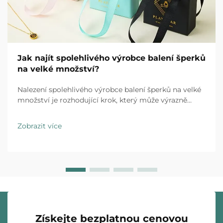
Jak najít spolehlivého výrobce balení šperků
na velké množství?
Nalezení spolehlivého výrobce balení šperků na velké
množství je rozhodující krok, který může výrazně
ovlivnit pověst vaší značky, provozní efektivitu i výši
ziskových marží. Ať už uvádíte na trh novou kolekci
Zobrazit více
šperků nebo rozšiřujete stávající podnik...
Získejte bezplatnou cenovou