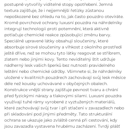
postupně vytvořily viditelné stopy opotřebení. Jemná
textura zajišťuje, že i nejjemnější řetízky zůstanou
nepoškozené bez ohledu na to, jak často pouzdro otevíráte.
Kromě povrchové ochrany luxusní pouzdra na náhrdelníky
integrují technologii proti potemnění, která aktivně
potlačuje chemické reakce způsobující změnu barvy.
Speciálně upravené látky obsahují sloučeniny, které
absorbuje sírové sloučeniny a vlhkost z okolního prostředí
ještě dříve, než se mohou tyto látky reagovat se stříbrem,
zlatem nebo jinými kovy. Tento neviditelný štít udržuje
nádherný lesk vašich šperků bez nutnosti pravidelného
leštění nebo chemické údržby. Všimnete si, že náhrdelníky
uložené v kvalitních pouzdrech zachovávají svůj lesk měsíce
déle než kousky uchovávané v obyčejných obalech.
Konstrukce vnější strany zajišťuje pevnost tvaru a chrání
před fyzickými nárazy a tlakovými silami. Luxusní pouzdra
využívají tuhé rámy vyrobené z vyztužených materiálů,
které zachovávají svůj tvar i při stlačení v zavazadlech nebo
při skladování pod jinými předměty. Tato strukturální
ochrana se ukazuje jako zvláště cenná při cestování, kdy
jsou zavazadla vystavena hrubému zacházení. Tvrdý plášť