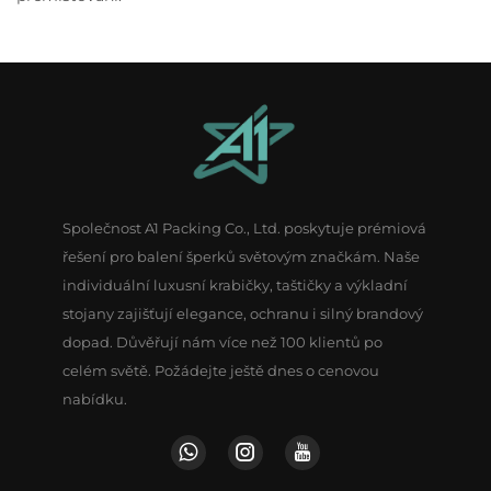
Společnost A1 Packing Co., Ltd. poskytuje prémiová
řešení pro balení šperků světovým značkám. Naše
individuální luxusní krabičky, taštičky a výkladní
stojany zajišťují elegance, ochranu i silný brandový
dopad. Důvěřují nám více než 100 klientů po
celém světě. Požádejte ještě dnes o cenovou
nabídku.