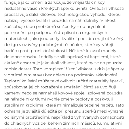
funguje jako brnění a zaručuje, že vnější tlak nikdy
nedosáhne vašich křehkých šperků uvnitř. Ovládání vlhkosti
představuje další klíčovou technologickou výhodu, kterou
nabízejí vysoce kvalitní pouzdra na náhrdelníky. Vlhkost
způsobuje řadu problémů se šperky – od urychlení
potemnění po podporu růstu plísní na organických
materiálech, jako jsou perly. Kvalitní pouzdra mají utěsněný
design s uzávěry podobnými těsněním, které vytvářejí
bariéru proti pronikání vlhkosti. Některé luxusní modely
dokonce obsahují oddíly se silikagelovými kapslemi, které
aktivně absorbuje jakoukoli vlhkost, která by se do pouzdra
mohla dostat. Toto komplexní řízení vlhkosti udržuje šperky
v optimálním stavu bez ohledu na podmínky skladování.
Teplotní kolísání může také ovlivnit určité materiály šperků,
způsobovat jejich roztažení a smrštění, čímž se uvolňují
kameny nebo se namáhají kovové spoje. Izolovaná pouzdra
na náhrdelníky tlumí rychlé změny teploty a poskytují
stabilní mikroklima, které minimalizuje tepelné napětí. Tato
ochrana je zvláště důležitá při přesunu šperků mezi výrazně
odlišnými prostředími, například z vyhřívaných domácností
do chladných vozidel během zimních měsíců. Kumulativní