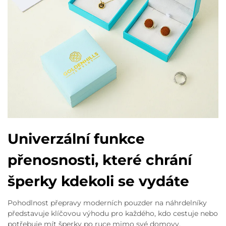
Univerzální funkce
přenosnosti, které chrání
šperky kdekoli se vydáte
Pohodlnost přepravy moderních pouzder na náhrdelníky
představuje klíčovou výhodu pro každého, kdo cestuje nebo
potřebuje mít šperky po ruce mimo své domovy.