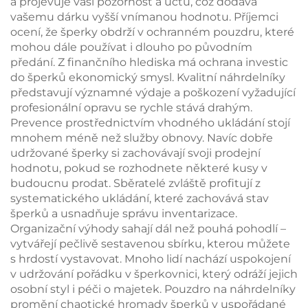
a projevuje vaši pozornost a úctu, což dodává
vašemu dárku vyšší vnímanou hodnotu. Příjemci
ocení, že šperky obdrží v ochranném pouzdru, které
mohou dále používat i dlouho po původním
předání. Z finančního hlediska má ochrana investic
do šperků ekonomický smysl. Kvalitní náhrdelníky
představují významné výdaje a poškození vyžadující
profesionální opravu se rychle stává drahým.
Prevence prostřednictvím vhodného ukládání stojí
mnohem méně než služby obnovy. Navíc dobře
udržované šperky si zachovávají svoji prodejní
hodnotu, pokud se rozhodnete některé kusy v
budoucnu prodat. Sběratelé zvláště profitují z
systematického ukládání, které zachovává stav
šperků a usnadňuje správu inventarizace.
Organizační výhody sahají dál než pouhá pohodlí –
vytvářejí pečlivě sestavenou sbírku, kterou můžete
s hrdostí vystavovat. Mnoho lidí nachází uspokojení
v udržování pořádku v šperkovnici, který odráží jejich
osobní styl i péči o majetek. Pouzdro na náhrdelníky
promění chaotické hromady šperků v uspořádané