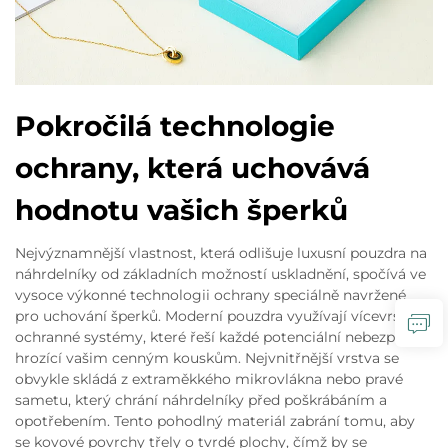
Pokročilá technologie
ochrany, která uchovává
hodnotu vašich šperků
Nejvýznamnější vlastnost, která odlišuje luxusní pouzdra na
náhrdelníky od základních možností uskladnění, spočívá ve
vysoce výkonné technologii ochrany speciálně navržené
pro uchování šperků. Moderní pouzdra využívají vícevrstvé
ochranné systémy, které řeší každé potenciální nebezpečí
hrozící vašim cenným kouskům. Nejvnitřnější vrstva se
obvykle skládá z extraměkkého mikrovlákna nebo pravé
sametu, který chrání náhrdelníky před poškrábáním a
opotřebením. Tento pohodlný materiál zabrání tomu, aby
se kovové povrchy třely o tvrdé plochy, čímž by se