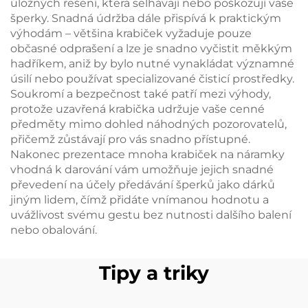
úložných řešení, která selhávají nebo poškozují vaše
šperky. Snadná údržba dále přispívá k praktickým
výhodám – většina krabiček vyžaduje pouze
občasné odprašení a lze je snadno vyčistit měkkým
hadříkem, aniž by bylo nutné vynakládat významné
úsilí nebo používat specializované čisticí prostředky.
Soukromí a bezpečnost také patří mezi výhody,
protože uzavřená krabička udržuje vaše cenné
předměty mimo dohled náhodných pozorovatelů,
přičemž zůstávají pro vás snadno přístupné.
Nakonec prezentace mnoha krabiček na náramky
vhodná k darování vám umožňuje jejich snadné
převedení na účely předávání šperků jako dárků
jiným lidem, čímž přidáte vnímanou hodnotu a
uvážlivost svému gestu bez nutnosti dalšího balení
nebo obalování.
Tipy a triky