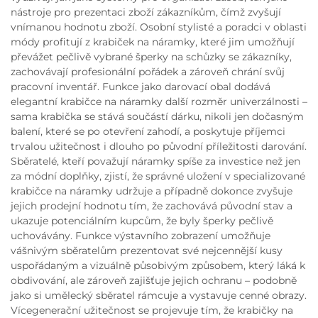
nástroje pro prezentaci zboží zákazníkům, čímž zvyšují
vnímanou hodnotu zboží. Osobní stylisté a poradci v oblasti
módy profitují z krabiček na náramky, které jim umožňují
převážet pečlivě vybrané šperky na schůzky se zákazníky,
zachovávají profesionální pořádek a zároveň chrání svůj
pracovní inventář. Funkce jako darovací obal dodává
elegantní krabičce na náramky další rozměr univerzálnosti –
sama krabička se stává součástí dárku, nikoli jen dočasným
balení, které se po otevření zahodí, a poskytuje příjemci
trvalou užitečnost i dlouho po původní příležitosti darování.
Sběratelé, kteří považují náramky spíše za investice než jen
za módní doplňky, zjistí, že správné uložení v specializované
krabičce na náramky udržuje a případně dokonce zvyšuje
jejich prodejní hodnotu tím, že zachovává původní stav a
ukazuje potenciálním kupcům, že byly šperky pečlivě
uchovávány. Funkce výstavního zobrazení umožňuje
vášnivým sběratelům prezentovat své nejcennější kusy
uspořádaným a vizuálně působivým způsobem, který láká k
obdivování, ale zároveň zajišťuje jejich ochranu – podobně
jako si umělecký sběratel rámcuje a vystavuje cenné obrazy.
Vícegenerační užitečnost se projevuje tím, že krabičky na