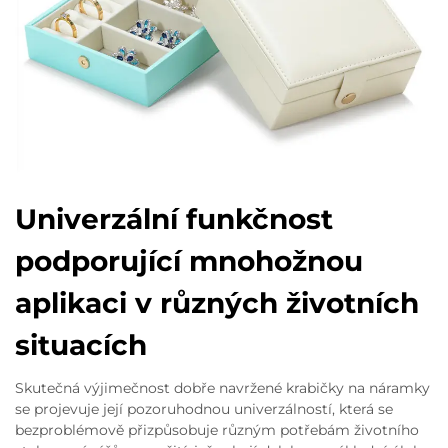
Univerzální funkčnost
podporující mnohožnou
aplikaci v různých životních
situacích
Skutečná výjimečnost dobře navržené krabičky na náramky
se projevuje její pozoruhodnou univerzálností, která se
bezproblémově přizpůsobuje různým potřebám životního