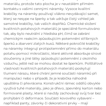
materiálu, protože tato plocha je v neustálém přímém
kontaktu s vašimi cennými náramky. Vysoce kvalitní
krabičky na náramky používají vlákno-nevydávající samet,
který se nesype na šperky a tak udržuje čistý vzhled jak
samotné krabičky, tak vašich doplňků. Chemické složení
kvalitních potahových materiálů je speciálně formulováno
tak, aby bylo neutrální z hlediska pH, čímž se zabrání
chemickým reakcím způsobujícím potemnění stříbrných
šperků a zbarvení zlatých kusů. Některé pokročilé krabičky
na náramky integrují protipotemnění přímo do materiálu
potahu pomocí mikročástic, které aktivně absorbuje sírové
sloučeniny a jiné látky způsobující potemnění z okolního
vzduchu, ještě než se mohou dostat ke šperkům. Polštářové
vlastnosti kvalitních potahových materiálů poskytují
tlumení nárazu, které chrání jemné součásti náramků při
manipulaci nebo v případě, že je krabička náhodně
upuštěna či převrácena. Konstrukční rámec oddílů obvykle
využívá tuhé materiály, jako je dřevo, zpevněný karton nebo
formované plasty, které si navždy zachovávají svůj tvar bez
prohýbání či deformace. Součásti kovového vybavení –
například panty, závorky či dekorativní prvky – mají