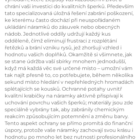
prstenu a náhrdelníků
chrání vaši investici do kvalitních šperků. Především
tato specializovaná úložná řešení zabrání poškození,
ke kterému často dochází při neuspořádaném
ukládání náramků do zásuvek nebo obecných
nádob. Jednotlivé oddíly udržují každý kus
odděleně, čímž eliminují frustraci z rozplétání
řetězků a brání vzniku rysů, jež zhoršují vzhled i
hodnotu vašich doplňků. Okamžitě si všimnete, jak
se stane údržba vaší sbírky mnohem jednodušší,
když má každá věc své určené místo – umožní vám
tak najít přesně to, co potřebujete, během několika
sekund místo hledání v nepřehledných hromadách
splétajících se kousků. Ochranné potahy uvnitř
kvalitní krabičky na náramky aktivně přispívají k
uchování povrchu vašich šperků; materiály jsou zde
speciálně vybrány tak, aby zabránily chemickým
reakcím způsobujícím potemnění a změnu barvy.
Tento aspekt ochrany se přímo promítá do finanční
úspory, protože vaše náramky zachovají svou krásu i
hodnotu po mnoho let bez nutnosti profesionálního