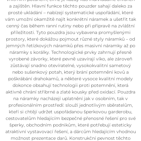
a zajištěn. Hlavní funkce těchto pouzder sahají daleko za
prosté ukládání – nabízejí systematické uspořádání, které
vám umožní okamžitě najít konkrétní náramek a ušetřit tak
cenný čas během ranní rutiny nebo při přípravě na zvláštní
příležitosti. Tyto pouzdra jsou vybavena promyšlenými
prostory, které dokážou pojmout různé styly náramků – od
jemných řetízkových náramků přes masivní náramky až po
náramky s korálky. Technologické prvky zahrnují přesně
vyrobené závorky, které pevně uzavírají víko, ale zároveň
zůstávají snadno otevíratelné, vysokokvalitní sametový
nebo sušenkový potah, který brání potemnění kovů a
poškrábání drahokamů, a některé vysoce kvalitní modely
dokonce obsahují technologii proti potemnění, která
aktivně chrání stříbrné a zlaté kousky před oxidací. Pouzdra
na náramky nacházejí uplatnění jak v osobním, tak v
profesionálním prostředí: slouží jednotlivým sběratelům,
kteří si chtějí udržet uspořádanou šperkovou garderobu,
cestovatelům hledajícím bezpečné přenosné řešení pro své
šperky, obchodním podnikům, které potřebují esteticky
atraktivní vystavovací řešení, a dárcům hledajícím vhodnou
možnost prezentace darů. Konstrukční pevnost těchto