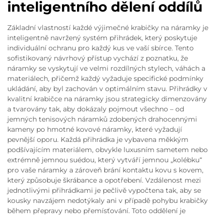
inteligentního dělení oddílů
Základní vlastností každé výjimečné krabičky na náramky je
inteligentně navržený systém přihrádek, který poskytuje
individuální ochranu pro každý kus ve vaší sbírce. Tento
sofistikovaný návrhový přístup vychází z poznatku, že
náramky se vyskytují ve velmi rozdílných stylech, váhách a
materiálech, přičemž každý vyžaduje specifické podmínky
ukládání, aby byl zachován v optimálním stavu. Přihrádky v
kvalitní krabičce na náramky jsou strategicky dimenzovány
a tvarovány tak, aby dokázaly pojmout všechno – od
jemných tenisových náramků zdobených drahocennými
kameny po hmotné kovové náramky, které vyžadují
pevnější oporu. Každá přihrádka je vybavena měkkým
podšívajícím materiálem, obvykle luxusním sametem nebo
extrémně jemnou suédou, který vytváří jemnou „kolébku“
pro vaše náramky a zároveň brání kontaktu kovu s kovem,
který způsobuje škrábance a opotřebení. Vzdálenost mezi
jednotlivými přihrádkami je pečlivě vypočtena tak, aby se
kousky navzájem nedotýkaly ani v případě pohybu krabičky
během přepravy nebo přemísťování. Toto oddělení je