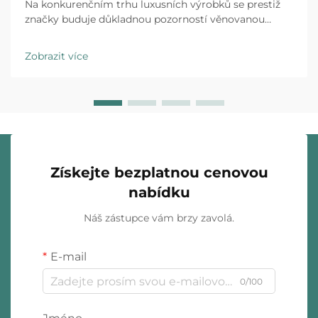
Na konkurenčním trhu luxusních výrobků se prestiž
značky buduje důkladnou pozorností věnovanou
každému kontaktu s klientem a individuální obalování
šperků představuje první fyzickou interakci mezi vaší
Zobrazit více
značkou a zákazníkem. Zážitek z rozbalení…
Získejte bezplatnou cenovou
nabídku
Náš zástupce vám brzy zavolá.
E-mail
0/100