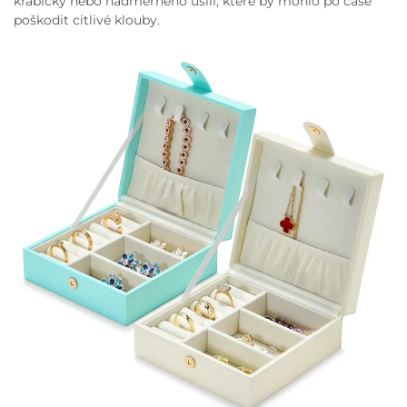
krabičky nebo nadměrného úsilí, které by mohlo po čase
poškodit citlivé klouby.