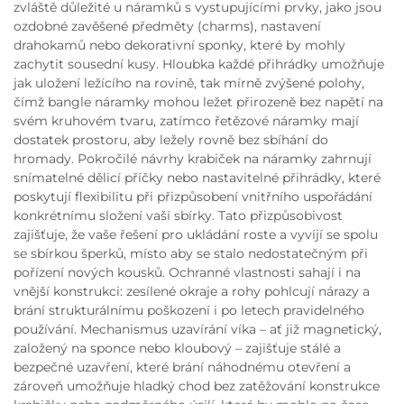
zvláště důležité u náramků s vystupujícími prvky, jako jsou
ozdobné zavěšené předměty (charms), nastavení
drahokamů nebo dekorativní sponky, které by mohly
zachytit sousední kusy. Hloubka každé přihrádky umožňuje
jak uložení ležícího na rovině, tak mírně zvýšené polohy,
čímž bangle náramky mohou ležet přirozeně bez napětí na
svém kruhovém tvaru, zatímco řetězové náramky mají
dostatek prostoru, aby ležely rovně bez sbíhání do
hromady. Pokročilé návrhy krabiček na náramky zahrnují
snímatelné dělicí příčky nebo nastavitelné přihrádky, které
poskytují flexibilitu při přizpůsobení vnitřního uspořádání
konkrétnímu složení vaší sbírky. Tato přizpůsobivost
zajišťuje, že vaše řešení pro ukládání roste a vyvíjí se spolu
se sbírkou šperků, místo aby se stalo nedostatečným při
pořízení nových kousků. Ochranné vlastnosti sahají i na
vnější konstrukci: zesílené okraje a rohy pohlcují nárazy a
brání strukturálnímu poškození i po letech pravidelného
používání. Mechanismus uzavírání víka – ať již magnetický,
založený na sponce nebo kloubový – zajišťuje stálé a
bezpečné uzavření, které brání náhodnému otevření a
zároveň umožňuje hladký chod bez zatěžování konstrukce