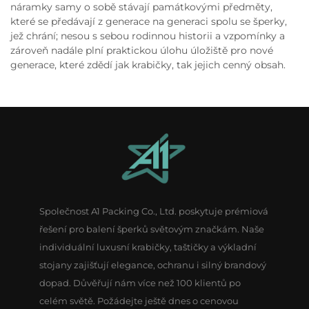
náramky samy o sobě stávají památkovými předměty,
které se předávají z generace na generaci spolu se šperky,
jež chrání; nesou s sebou rodinnou historii a vzpomínky a
zároveň nadále plní praktickou úlohu úložiště pro nové
generace, které zdědí jak krabičky, tak jejich cenný obsah.
Společnost A1 Packing Co., Ltd. poskytuje prémiová
řešení pro balení šperků světovým značkám. Naše
individuální luxusní krabičky, taštičky a výkladní
stojany zajišťují elegance, ochranu i silný brandový
dopad. Důvěřují nám více než 100 klientů po
celém světě. Požádejte ještě dnes o cenovou