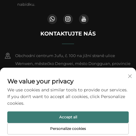
nabídku.
KONTAKTUJTE NÁS
Obchodní centrum Jufu, č. 100 na jižní straně ulice
Wenwen, městečko Dengwei, město Dongguan, provincie
Kuang-tung, Čína
We value your privacy
+86-18802602550
We use cookies and similar tools to provide our services.
If you don't want to accept all cookies, click Personalize
[email protected]
cookies.
Accept all
Všechna práva vyhrazena © 2026 A1 Packing Co., Ltd.
Zásady ochrany
soukromí
Personalize cookies
DOMOVSKÁ