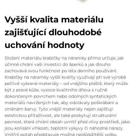
Vyšší kvalita materiálu
zajišťující dlouhodobé
uchování hodnoty
Složení materiálu krabičky na náramky přímo určuje, jak
účinně chrání vaši investici do šperků a jak dlouho
zachovává svou funkčnost po léta denního používání.
Krabičky na náramky vyšší kvality využívají při své výrobě
pečlivě vybrané materiály – od vnějšího pláště, který může
být z pravé kůže, vysoce kvalitního dřeva s ručně
dokončeným povrchem nebo odolných syntetických
materiálů navržených tak, aby odolávaly poškrábání a
změnám barvy. Tyto vnější materiály nejen zajišťují
estetickou přitažlivost, ale také poskytují strukturální
pevnost, která chrání obsah uvnitř před vlivy prostředí, jako
jsou kolísání vlhkosti, teplotní výkyvy či náhodné nárazy.
Vnitřní potah představuje možná nejdůležitější volbu