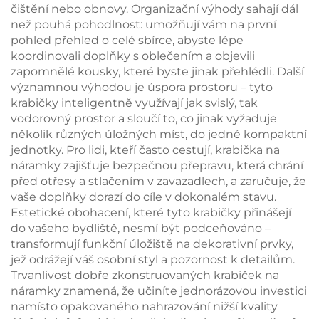
čištění nebo obnovy. Organizační výhody sahají dál
než pouhá pohodlnost: umožňují vám na první
pohled přehled o celé sbírce, abyste lépe
koordinovali doplňky s oblečením a objevili
zapomnělé kousky, které byste jinak přehlédli. Další
významnou výhodou je úspora prostoru – tyto
krabičky inteligentně využívají jak svislý, tak
vodorovný prostor a sloučí to, co jinak vyžaduje
několik různých úložných míst, do jedné kompaktní
jednotky. Pro lidi, kteří často cestují, krabička na
náramky zajišťuje bezpečnou přepravu, která chrání
před otřesy a stlačením v zavazadlech, a zaručuje, že
vaše doplňky dorazí do cíle v dokonalém stavu.
Estetické obohacení, které tyto krabičky přinášejí
do vašeho bydliště, nesmí být podceňováno –
transformují funkční úložiště na dekorativní prvky,
jež odrážejí váš osobní styl a pozornost k detailům.
Trvanlivost dobře zkonstruovaných krabiček na
náramky znamená, že učiníte jednorázovou investici
namísto opakovaného nahrazování nižší kvality