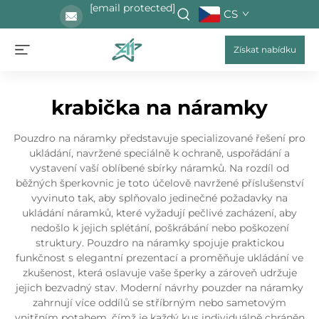
[email protected]
CS
Získat nabídku
krabička na náramky
Pouzdro na náramky představuje specializované řešení pro
ukládání, navržené speciálně k ochraně, uspořádání a
vystavení vaší oblíbené sbírky náramků. Na rozdíl od
běžných šperkovnic je toto účelově navržené příslušenství
vyvinuto tak, aby splňovalo jedinečné požadavky na
ukládání náramků, které vyžadují pečlivé zacházení, aby
nedošlo k jejich splétání, poškrábání nebo poškození
struktury. Pouzdro na náramky spojuje praktickou
funkčnost s elegantní prezentací a proměňuje ukládání ve
zkušenost, která oslavuje vaše šperky a zároveň udržuje
jejich bezvadný stav. Moderní návrhy pouzder na náramky
zahrnují více oddílů se stříbrným nebo sametovým
vnitřním potahem, čímž je každý kus individuálně chráněn