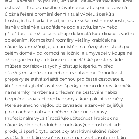
stylu a scénářům použití, jež sahají daleko za základní úlohu
uchování. Pro domácího uživatele se tato specializovaná
úložná řešení promění denní rituál výběru šperků z
frustrujícího hledání v příjemnou zkušenost – možnosti jsou
jasně viditelné a uspořádané podle stylu, barvy nebo
příležitosti, čímž se usnadňuje dokonalá koordinace s vaším
oblečením. Kompaktní rozměry většiny krabiček na
náramky umožňují jejich umístění na různých místech po
celém domě – od komod na ložnici a umyvadel v koupelně
až po garderoby a dokonce i kancelářské prostory, kde
můžete potřebovat rychlý přístup k šperkům před
důležitými schůzkami nebo prezentacemi. Pohodlnost
přepravy se stává zvláště cennou pro časté cestovatele,
kteří odmítají obětovat své šperky i mimo domov; krabička
na náramky navržená s ohledem na cestování nabízí
bezpečné uzavírací mechanismy a kompaktní rozměry,
které se snadno vejdou do zavazadel a zároveň zajišťují
plnou ochranu obsahu během náročné dopravy.
Profesionální využití rozšiřuje užitečnost krabiček na
náramky do obchodních a podnikových prostředí, kde
prodejci šperků tyto esteticky atraktivní úložné řešení
využívají jak jako systémy pro organizaci zásob, tak jako