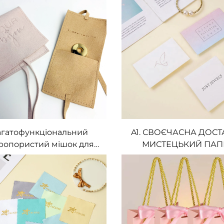
крас, бархатні мішечки
ТПУ/ЕВА/ПВХ-матеріа
 прикрас із логотипом
упаковки й зберіга
прикрас
агатофункціональний
A1. СВОЄЧАСНА ДОСТ
ропористий мішок для
МИСТЕЦЬКИЙ ПАПІ
икрас із можливістю
КАРТОН. ЮВЕЛІР
сення індивідуального
КОРОБКА З ДІАМАН
готипу, упаковка для
ОПТИЧНИМ
рас, мішок для прикрас
ПОЛІРУВАЛЬНИ
із коробкою
ПОЛОТЕНЦЕМ З
ІНДИВІДУАЛЬНИ