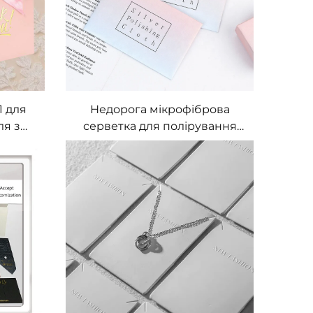
ИПОМ.
1 для
Недорога мікрофіброва
ля з
серветка для полірування
м,
золотих і срібних ювелірних
анням,
виробів із індивідуальним
типом,
логотипом
,