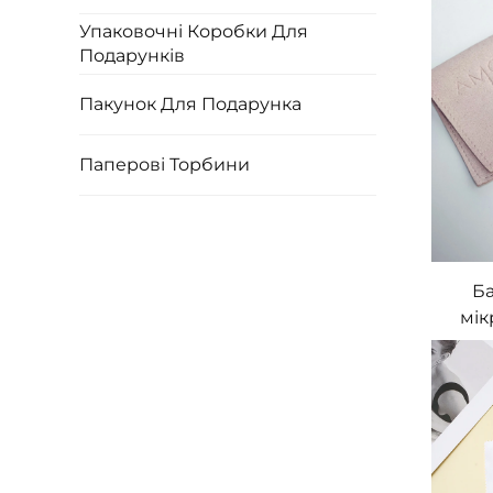
при
Упаковочні Коробки Для
для
Подарунків
Пакунок Для Подарунка
Паперові Торбини
Б
мік
пр
нане
ло
прик