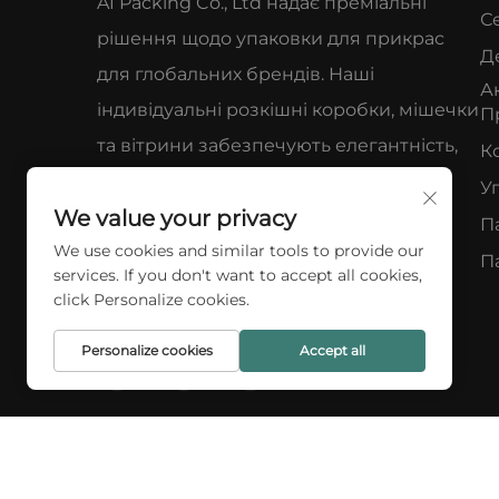
A1 Packing Co., Ltd надає преміальні
С
рішення щодо упаковки для прикрас
Д
для глобальних брендів. Наші
А
індивідуальні розкішні коробки, мішечки
П
та вітрини забезпечують елегантність,
К
захист і вплив на сприйняття бренду.
У
We value your privacy
Нам довіряють понад 100 клієнтів по
П
We use cookies and similar tools to provide our
всьому світі. Замовте розрахунок уже
П
services. If you don't want to accept all cookies,
сьогодні.
click Personalize cookies.
Personalize cookies
Accept all