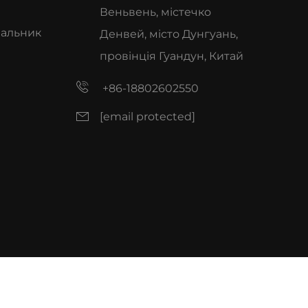
Веньвень, містечко
чальник
Денвей, місто Дунгуань,
провінція Гуандун, Китай
+86-18802602550
[email protected]
и