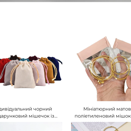
дивідуальний чорний
Мініатюрний мато
арунковий мішечок із
поліетиленовий мішок 
шнурком із бархату,
прикрас із індивідуа
рхатний мішечок для
логотипом, на блискав