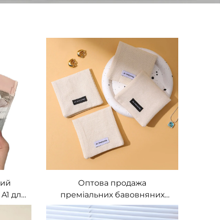
вий
Оптова продажа
A1 для
преміальних бавовняних
льним
мішечків для зберігання
ці, з
ювелірних виробів з