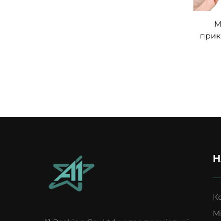
М
прик
пок
проз
мале
і
о
Н
К
М