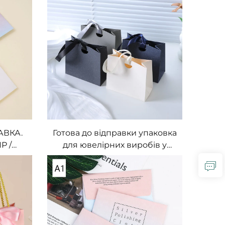
лу для
клапаном бренду A1 із
ння
індивідуальним логотипом
для подарунків та упаковки
АВКА.
Готова до відправки упаковка
Р /
для ювелірних виробів у
НА
комплекті з безплечевою
ТОВИМ
сумкою для зберігання,
паперовий пакет,
М
однотонний універсальний
пакет із стрічкою, легкий
М
люкс-подарунковий пакет