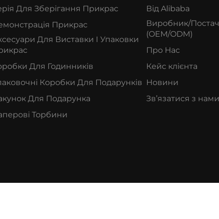
ерія Для Зберігання Прикрас
Від Alibaba
Виробник/Поста
емонстрація Прикрас
(OEM/ODM)
ксесуари Для Виставки І Упаковки
рикрас
Про Нас
оробки Для Годинників
Кейс клієнта
паковочні Коробки Для Подарунків
Новини
акунок Для Подарунка
Зв’язатися з нам
аперові Торбини