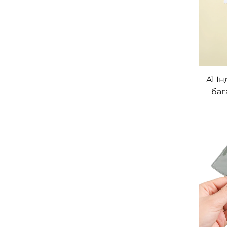
A1 І
баг
по
ворс
з ін
та