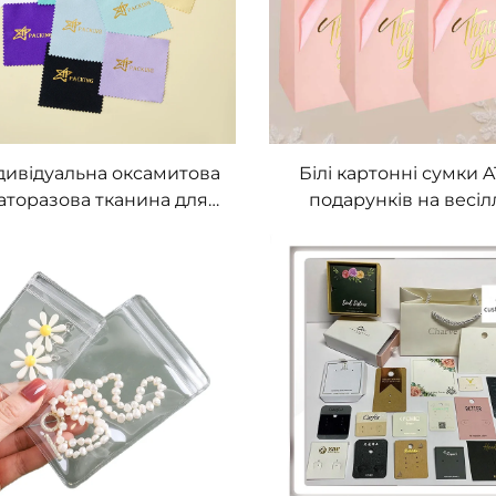
РОЗМІРОМ ТА ЛОГОТ
ндивідуальна оксамитова
Білі картонні сумки A
аторазова тканина для
подарунків на весіл
лірування срібла без
гарячим тиснення
у для ювелірної коробки
тисненням та ламінув
дивідуальним логотипом
з індивідуальним лого
 варіантами тиснення/
екологічно чисті
протитиснення
багаторазового
використання