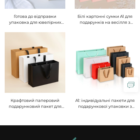
Готова до відправки
Білі картонні сумки A1 для
упаковка для ювелірних
подарунків на весілля з
виробів у комплекті з
гарячим тисненням,
безплечевою сумкою для
тисненням та
зберігання, паперовий
ламінуванням, з
пакет, однотонний
індивідуальним логотипом,
універсальний пакет із
екологічно чисті,
стрічкою, легкий люкс-
багаторазового
подарунковий пакет
використання
Крафтовий паперовий
A1: індивідуальні пакети для
подарунковий пакет для
подарункової упаковки з
ювелірних виробів із
крафтового паперу з
можливістю нанесення
логотипом, виготовлені з
індивідуального логотипу,
перероблених матеріалів, з
підпису архітектурної студії,
індивідуальним друком та
виготовлений із високою
зав’язками — приватна