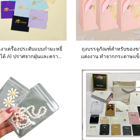
ดเงาเครื่องประดับแบบกำมะหยี่
ถุงบรรจุภัณฑ์สำหรับของข
ำได้ A1 ปราศจากฝุ่นและคราบ
แต่งงาน ทำจากกระดาษแข็ง
รก สำหรับใช้ภายในกล่อง
พร้อมเทคนิคพิมพ์โลโก้แบบป
องประดับ พร้อมปรับแต่งโลโก้
ปั๊มนูน และลามิเนต สามา
ือกแบบปั๊มนูนหรือปั๊มเว้าตาม
แต่งโลโก้ตามต้องการ เป็น
ที่ต้องการ
สิ่งแวดล้อม ใช้ซ้ำได้