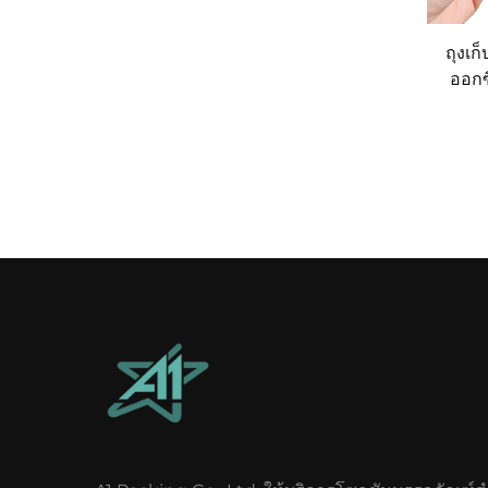
ถุงเก
ออกซ
พร้อ
สำหร
รู