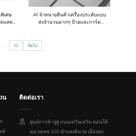
ำพิเศษ
A1 จำหน่ายสินค้าเครื่องประดับแบบ
ัดแสดง
ส่งจำนวนมากๆ ป้ายและการ์ด
องแสดง
สำหรับแขวนจี้ กล่องเก็บจี้ และการ์ด
าษ
แสดงเครื่องประดับแบบกระดาษ
พร้อมพิมพ์โลโก้
...
10
ถัดไป
่วน
ติดต่อเรา
รก
ศูนย์การค้าจู่ฝู่ ถนนเหวินเหวิน ตอนใต้
ณฑ์
หมายเลข 100 ตำบลเติงเว่ย เมืองตง