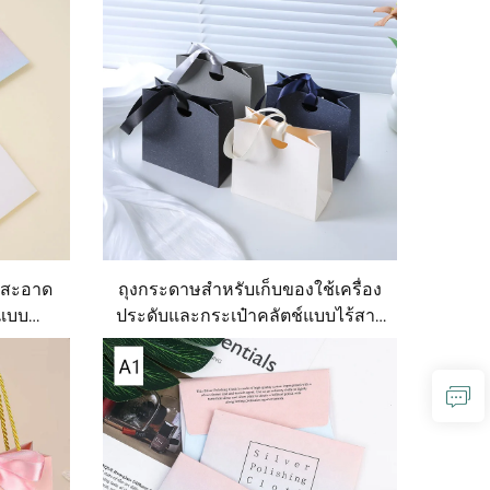
ระดับ
มอบเป็นของขวัญและการบรรจุ
ภัณฑ์
มสะอาด
ถุงกระดาษสำหรับเก็บของใช้เครื่อง
บแบบ
ประดับและกระเป๋าคลัตช์แบบไร้สาย
าษแข็ง
รัดเอว พร้อมจำหน่ายในสต๊อก ถุง
ับแต่ง
ของขวัญสไตล์หรูหราแบบเรียบง่าย
ต้องการ
มีให้เลือกหลายสี และมีริบบิ้นตกแต่ง