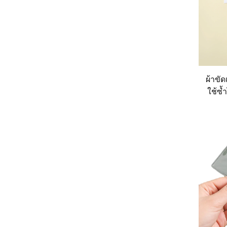
ผ้าขั
ใช้ซ้
สกป
เครื่
และเล