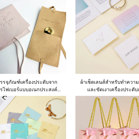
ประดับพร้อมพิมพ์โลโก้
ภัณฑ์และจัดเก็บเครื่องป
บรรจุภัณฑ์เครื่องประดับจาก
ผ้าเช็ดเลนส์สำหรับทำควา
รไฟเบอร์แบบอเนกประสงค์ที่
และขัดเงาเครื่องประดั
รถพิมพ์โลโก้แบบกำหนดเอง
กระดาษอาร์ตพีเปอร์/กระด
มถุงบรรจุภัณฑ์เครื่องประดับ
A1 จัดส่งตรงเวลา พร้อมปร
และกล่อง
ขนาดและโลโก้ตามที่ลูกค้า