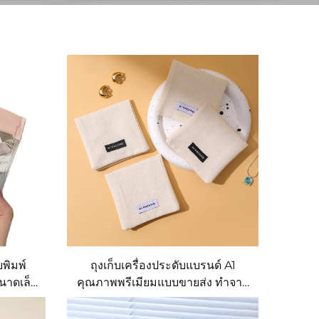
บพิมพ์
ถุงเก็บเครื่องประดับแบรนด์ A1
นาดเล็ก
คุณภาพพรีเมียมแบบขายส่ง ทำจาก
ดุ TPU,
ผ้าฝ้ายพร้อมฝาปิด สามารถพิมพ์
บรรจุ
โลโก้เฉพาะตัวได้ เหมาะสำหรับการ