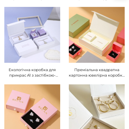
переносні бавовняні
коробка для каблучок A1 із
мішечки для весільних
дерев’яною підкладкою,
подарунків A1 з логотипом
індивідуальний розмір,
замовника, виготовлені з
OEM-коробка для прикрас,
оксамиту, для упакування
органайзер-коробка для
прикрас
прикрас із мішком
Екологічна коробка для
Преміальна квадратна
прикрас A1 з застібкою-
картонна ювелірна коробка
пряжкою, індивідуальних
з магнітною застібкою-
розміру та форми, з арт-
кнопкою та виймними
паперу та картону —
секціями, набір коробок
подарункова коробка для
для зберігання ювелірних
намиста, кілець, сережок
виробів (сережок, намиста),
у формі книги