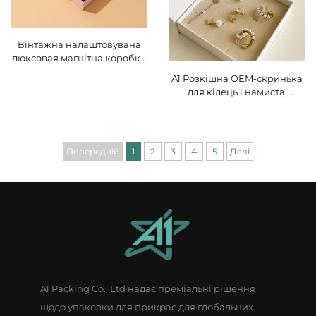
Вінтажна налаштовувана
люксовая магнітна коробка
для прикрас із висувним
A1 Розкішна OEM-скринька
ящиком і логотипом,
для кілець і намиста,
нанесеним золотим
подарункова упаковка,
тисненням; портативна
магнітні перлові ювелірні
упаковка для намистин
скриньки, паперово-
картонні скриньки з
Попередній
1
2
3
4
5
Далі
оксамитовим покриттям,
індивідуальні розмір і
форма, дерев’яна підкладка
A1 Packing Co., Ltd надає преміальні рішення
щодо упаковки для прикрас для глобальних