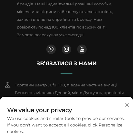
брендів. Наші індивідуальні розкішні коробки,
мішечки та вітрини забезпечують елегантність,
захист і вплив на сприйняття бренду. Нам
довіряють понад 100 клієнтів по всьому світі.
Замовте розрахунок уже сьогодні.
ЗВ’ЯЗАТИСЯ З НАМИ
Торговий центр Jufu, 100, південна частина вулиці
Веньвень, містечко Денвей, місто Дунгуань, провінція
Гуандун, Китай
We value your privacy
+86-18802602550
We use cookies and similar tools to provide our services.
If you don't want to accept all cookies, click Personalize
[email protected]
cookies.