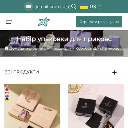
UK
[email protected]
Отримати розрахунок
Набір упаковки для прикрас
Домашня сторінка
>
Продукція
>
Коробки Для Прикрас
>
Н
ВСІ ПРОДУКТИ