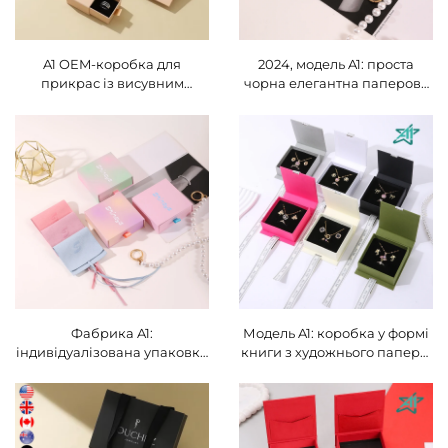
A1 OEM-коробка для
2024, модель A1: проста
прикрас із висувним
чорна елегантна паперова
ящиком, подарункова
витяжна коробка для
коробка для прикрас,
ювелірних виробів із
паперова коробка для
індивідуальним
браслетів, намистин, кілець
друкованим логотипом —
та сережок, коробка для
унікальна упаковка для
зберігання, портативні
підвісок, сережок-
подарункові сумки
гвоздиків, кілець,
подарункова коробка
Фабрика A1:
Модель A1: коробка у формі
індивідуалізована упаковка
книги з художнього паперу/
з логотипом у розкішному
картону, індивідуальні
дизайні для подарунків —
розмір та форма, тиснення/
паперова коробка для
протитиснення логотипу,
підвісок, кілець, намиста,
персоналізована упаковка
упаковка для ювелірних
для прикрас, подарункова