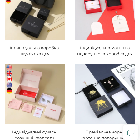
виробів, коробка для
коробка
зберігання ювелірних
виробів, комплект
ювелірних виробів
Індивідуальна коробка-
Індивідуальна магнітна
шухлядка для
подарункова коробка для
подарункового упакування
прикрас A1 з гарячим
прикрас з екологічного
тисненням,
квадратного паперу A1 з
індивідуальними розміром
логотипом замовника,
та формою, тисненим/
індивідуальними розміром
протитисненим логотипом
та формою, кнопковим
замовника, виготовлена з
зачинанням, сертифікована
художнього паперу або
за стандартами FSC та ROHS
картону
Індивідуальні сучасні
Преміальна чорна
розкішні квадратні
картонна подарункова