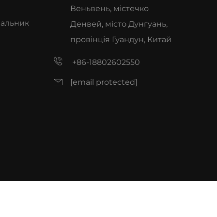
Веньвень, містечко
чальник
Денвей, місто Дунгуань,
провінція Гуандун, Китай
+86-18802602550
[email protected]
и