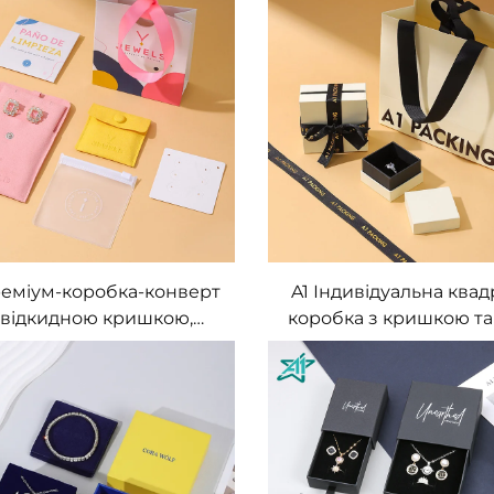
жливістю нанесення
подарункова сумка, ко
типу методом тиснення/
відсік для кілець і сер
протитиснення та
індивідуальним лого
виготовлення за
стандартною формою
реміум-коробка-конверт
A1 Індивідуальна квад
з відкидною кришкою,
коробка з кришкою та
ратна, індивідуального
із застібкою-пряжк
озміру, з велюровою
друкована ювелірна к
кладкою з мікрофібри,
для намиста, ручна упа
пакувальні мішечки з
паперовий паке
атовою блискавкою