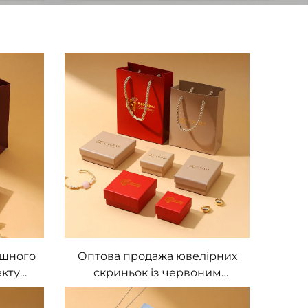
ішного
Оптова продажа ювелірних
екту
скриньок із червоним
ас,
кришком із крафтового
ва
паперу, комплект крафтових