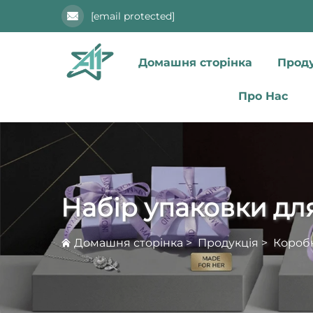
[email protected]
Домашня сторінка
Проду
Про Нас
Набір упаковки дл
Домашня сторінка
>
Продукція
>
Короб