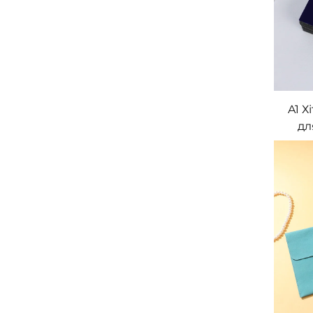
A1 Х
дл
кр
с
кар