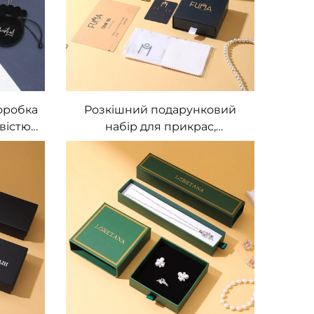
сережок
оробка
Розкішний подарунковий
вістю
набір для прикрас,
влена з
індивідуальна коробка-
, з
вийма, паперові мішечки,
рна
бавовняні мішечки,
ання
мікрофіброві мішечки із
іски,
пряжкою для зберігання
ящиком
сережок, намист та браслетів