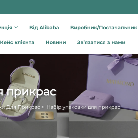
кція
Від Alibaba
Виробник/Постачальник
Кейс клієнта
Новини
Зв’язатися з нами
я прикрас
ки Для Прикрас
>
Набір упаковки для прикрас