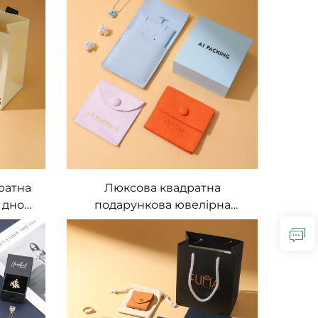
робка-
паперових мішків із
ежок із
індивідуальним логотипом
типом
для упаковки кілець,
сережок, намист
ратна
Люксова квадратна
 дном
подарункова ювелірна
ою,
коробка-конверт із
оробка
відкидною кришкою у
ковка,
комплекті з помаранчевим
т
мішечком із мікрофібри,
індивідуальна упаковка з
логотипом для кілець та