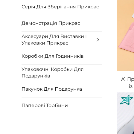
мо
Серія Для Зберігання Прикрас
лого
Демонстрація Прикрас
не
Аксесуари Для Виставки І
Упаковки Прикрас
Коробки Для Годинників
Упаковочні Коробки Для
Подарунків
A1 П
і
Пакунок Для Подарунка
квад
р
Паперові Торбини
під
у
м