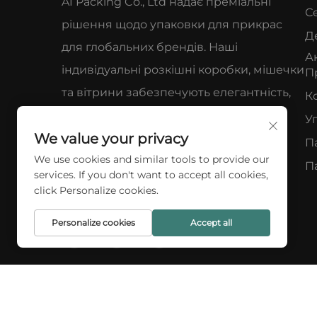
A1 Packing Co., Ltd надає преміальні
С
рішення щодо упаковки для прикрас
Д
для глобальних брендів. Наші
А
індивідуальні розкішні коробки, мішечки
П
та вітрини забезпечують елегантність,
К
захист і вплив на сприйняття бренду.
У
We value your privacy
Нам довіряють понад 100 клієнтів по
П
We use cookies and similar tools to provide our
всьому світі. Замовте розрахунок уже
П
services. If you don't want to accept all cookies,
сьогодні.
click Personalize cookies.
Personalize cookies
Accept all