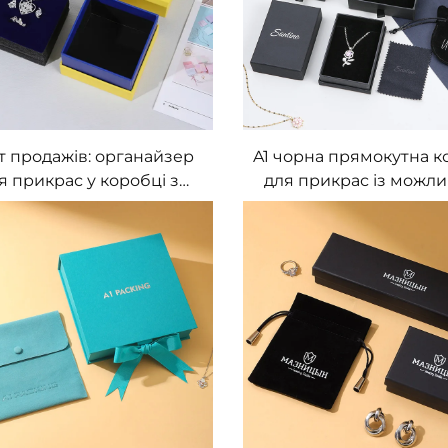
іт продажів: органайзер
A1 чорна прямокутна к
я прикрас у коробці з
для прикрас із можли
ишкою для намиста та
персоналізації, вигото
ережок, подарункова
вторинного картону
тонна коробка, модель
тисненням, популя
2024JB603
коробка для зберіг
прикрас: кільця, підв
сережки, з висувним 