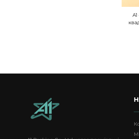
A1
ква
к
ю
магні
мік
для 
Н
К
М