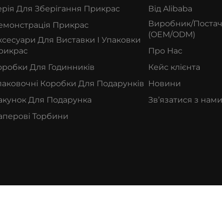
ерія Для Зберігання Прикрас
Від Alibaba
Виробник/Поста
емонстрація Прикрас
(OEM/ODM)
ксесуари Для Виставки І Упаковки
рикрас
Про Нас
оробки Для Годинників
Кейс клієнта
паковочні Коробки Для Подарунків
Новини
акунок Для Подарунка
Зв’язатися з нам
аперові Торбини