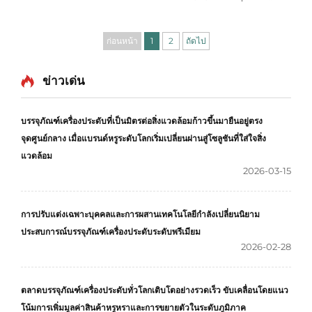
พบแนวโน้มล่าสุดระดับโลกสำหรับกล่องบรรจุภัณฑ์เครื่องประดับ
พรีเมียมและหรูหราอย่างยั่งยืน ข้อความเนื้อหา: ในเดือนมีนาคม
ก่อนหน้า
1
2
ถัดไป
2026 ...
ข่าวเด่น
บรรจุภัณฑ์เครื่องประดับที่เป็นมิตรต่อสิ่งแวดล้อมก้าวขึ้นมายืนอยู่ตรง
จุดศูนย์กลาง เมื่อแบรนด์หรูระดับโลกเริ่มเปลี่ยนผ่านสู่โซลูชันที่ใส่ใจสิ่ง
แวดล้อม
2026-03-15
การปรับแต่งเฉพาะบุคคลและการผสานเทคโนโลยีกำลังเปลี่ยนนิยาม
ประสบการณ์บรรจุภัณฑ์เครื่องประดับระดับพรีเมียม
2026-02-28
ตลาดบรรจุภัณฑ์เครื่องประดับทั่วโลกเติบโตอย่างรวดเร็ว ขับเคลื่อนโดยแนว
โน้มการเพิ่มมูลค่าสินค้าหรูหราและการขยายตัวในระดับภูมิภาค