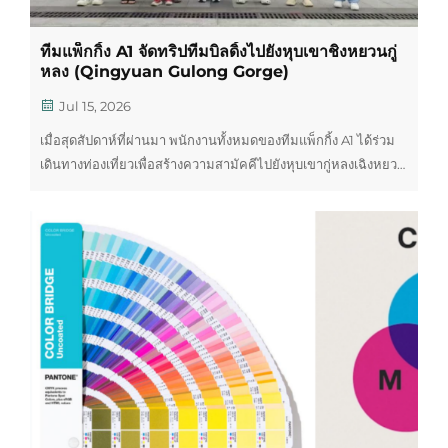
ทีมแพ็กกิ้ง A1 จัดทริปทีมบิลดิ้งไปยังหุบเขาชิงหยวนกู่
หลง (Qingyuan Gulong Gorge)
Jul 15, 2026
เมื่อสุดสัปดาห์ที่ผ่านมา พนักงานทั้งหมดของทีมแพ็กกิ้ง A1 ได้ร่วม
เดินทางท่องเที่ยวเพื่อสร้างความสามัคคีไปยังหุบเขากู่หลงเฉิงหยวน
สถานที่ท่องเที่ยวชื่อดังที่เต็มไปด้วยป่าหนาทึบ ลำน้ำภูเขาที่ใส
สะอาด และน้ำตกที่น่าตื่นตาตื่นใจ ล้อมรอบด้วยภูเขาเขียวขจีอัน
อุดมสมบูรณ์ ซึ่งมอบทัศนียภาพธรรมชาติที่งดงามตระการตาและ
สะพานกระจกที่มีชื่อเสียง ถือเป็นการพักผ่อนที่สมบูรณ์แบบสำหรับ
เราในการหลีกหนีจากงานผลิตบรรจุภัณฑ์และงานในสำนักงานที่
วุ่นวาย