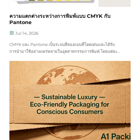
ความแตกต่างระหว่างการพิมพ์แบบ CMYK กับ
Pantone
Jul 14, 2026
CMYK และ Pantone เป็นระบบสีสองแบบที่โดดเด่นและได้รับ
การนำมาใช้อย่างแพร่หลายในอุตสาหกรรมการพิมพ์ โดยแต่ละ
แบบถูกออกแบบมาเพื่อตอบสนองความต้องการที่แตกต่างกัน พร้อม
ข้อได้เปรียบเฉพาะตัว คำว่า CMYK ย่อมาจากหมึกพิมพ์
กระบวนการสี่สี ได้แก่ ไซอัน (Cyan), แมเจนตา (Magenta), เหลือง
(Yellow) และดำ (Key black) ซึ่งสร้างเฉดสีนับพันเฉดผ่านการผสม
หมึกทับซ้อนกัน ระบบนี้เป็นระบบสีแบบลบ (subtractive color
system) ที่ให้ผลลัพธ์ยอดเยี่ยมในการจำลองโทนสีไล่ระดับที่ซับ
ซ้อนและภาพถ่ายที่สมจริง จึงกลายเป็นทางเลือกมาตรฐานสำหรับ
งานพิมพ์สีจำนวนมากทั่วไป