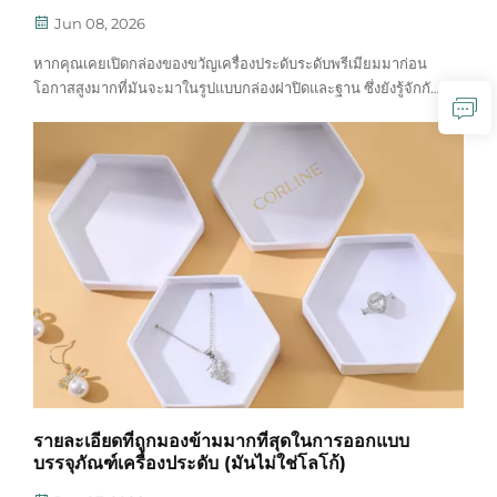
Jun 08, 2026
หากคุณเคยเปิดกล่องของขวัญเครื่องประดับระดับพรีเมียมมาก่อน
โอกาสสูงมากที่มันจะมาในรูปแบบกล่องฝาปิดและฐาน ซึ่งยังรู้จักกัน
ในชื่อ 'กล่องสองชิ้น' หรือ 'กล่องฝาฟ้า-ฐานดิน' โดยแบบนี้ประกอบ
ด้วยฝาปิดแยกต่างหากที่วางทับลงบนถาดฐานด้านล่าง โดยไม่มี
บานพับ ไม่มีรอยพับ — เพียงเท่านั้น...
รายละเอียดที่ถูกมองข้ามมากที่สุดในการออกแบบ
บรรจุภัณฑ์เครื่องประดับ (มันไม่ใช่โลโก้)