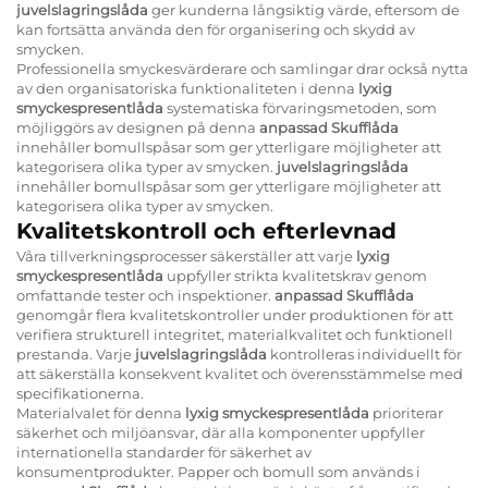
juvelslagringslåda
ger kunderna långsiktig värde, eftersom de
kan fortsätta använda den för organisering och skydd av
smycken.
Professionella smyckesvärderare och samlingar drar också nytta
av den organisatoriska funktionaliteten i denna
lyxig
smyckespresentlåda
systematiska förvaringsmetoden, som
möjliggörs av designen på denna
anpassad Skufflåda
innehåller bomullspåsar som ger ytterligare möjligheter att
kategorisera olika typer av smycken.
juvelslagringslåda
innehåller bomullspåsar som ger ytterligare möjligheter att
kategorisera olika typer av smycken.
Kvalitetskontroll och efterlevnad
Våra tillverkningsprocesser säkerställer att varje
lyxig
smyckespresentlåda
uppfyller strikta kvalitetskrav genom
omfattande tester och inspektioner.
anpassad Skufflåda
genomgår flera kvalitetskontroller under produktionen för att
verifiera strukturell integritet, materialkvalitet och funktionell
prestanda. Varje
juvelslagringslåda
kontrolleras individuellt för
att säkerställa konsekvent kvalitet och överensstämmelse med
specifikationerna.
Materialvalet för denna
lyxig smyckespresentlåda
prioriterar
säkerhet och miljöansvar, där alla komponenter uppfyller
internationella standarder för säkerhet av
konsumentprodukter. Papper och bomull som används i