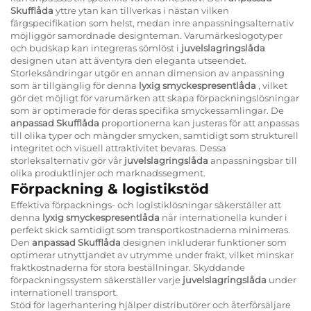
Skufflåda
yttre ytan kan tillverkas i nästan vilken
färgspecifikation som helst, medan inre anpassningsalternativ
möjliggör samordnade designteman. Varumärkeslogotyper
och budskap kan integreras sömlöst i
juvelslagringslåda
designen utan att äventyra den eleganta utseendet.
Storleksändringar utgör en annan dimension av anpassning
som är tillgänglig för denna
lyxig smyckespresentlåda
, vilket
gör det möjligt för varumärken att skapa förpackningslösningar
som är optimerade för deras specifika smyckessamlingar. De
anpassad Skufflåda
proportionerna kan justeras för att anpassas
till olika typer och mängder smycken, samtidigt som strukturell
integritet och visuell attraktivitet bevaras. Dessa
storleksalternativ gör vår
juvelslagringslåda
anpassningsbar till
olika produktlinjer och marknadssegment.
Förpackning & logistikstöd
Effektiva förpacknings- och logistiklösningar säkerställer att
denna
lyxig smyckespresentlåda
når internationella kunder i
perfekt skick samtidigt som transportkostnaderna minimeras.
Den
anpassad Skufflåda
designen inkluderar funktioner som
optimerar utnyttjandet av utrymme under frakt, vilket minskar
fraktkostnaderna för stora beställningar. Skyddande
förpackningssystem säkerställer varje
juvelslagringslåda
under
internationell transport.
Stöd för lagerhantering hjälper distributörer och återförsäljare