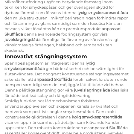
Mikrofiberutfodring utgör en betydande framsteg inom
tekniken för smyckespåsar, och ger överlägsen skydd för
dyrbara föremål som förvaras i denna
lyxig smyckespresentlåda
den mjuka strukturen i mikrofiberinredningen förhindrar repor
och försämring av glans samtidigt som den luxuösa känslan
bevaras, vilket förväntas från en premiumprodukt
anpassad
Skufflåda
denna avancerade fodringssystem gör våra
juvelslagringslåda
lämpliga för förvaring av känslomässigt
känslomässiga örhängen, halsband och armband utan
skaderisk.
Innovativt stängningssystem
Spännbeslaget som är integrerat i denna
lyxig
smyckespresentlåda
ger både säkerhet och bekvämlighet för
slutanvändare. Det noggrant konstruerade stängningssystemet
säkerställer att
anpassad Skufflåda
förblir säkert försluten under
transport samtidigt som det möjliggör lätt tillträde vid behov.
Denna pålitliga stängning gör våra
juvelslagringslåda
idealiska
för både butiksdisplay och långtidsförvaring.
Smidig funktion hos lådmechanismen förbättrar
användarupplevelsen och skapar en känsla av kvalitet och
hantverk som positivt speglar smyckesmärket. Den exakt
konstruerade glidrörelsen i denna
lyxig smyckespresentlåda
visar en uppmärksamhet på detaljer som krävande kunder
uppskattar. Den robusta konstruktionen av
anpassad Skufflåda
säkerställer konsekvent drift under hela produktens livscykel