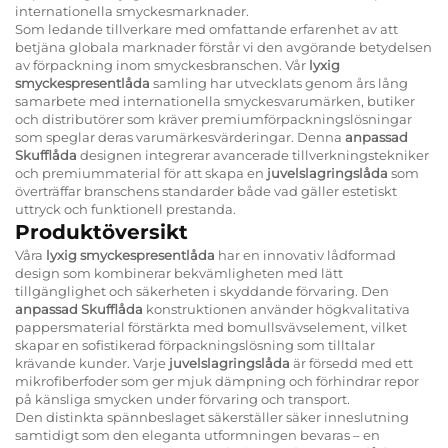
internationella smyckesmarknader.
Som ledande tillverkare med omfattande erfarenhet av att
betjäna globala marknader förstår vi den avgörande betydelsen
av förpackning inom smyckesbranschen. Vår
lyxig
smyckespresentlåda
samling har utvecklats genom års lång
samarbete med internationella smyckesvarumärken, butiker
och distributörer som kräver premiumförpackningslösningar
som speglar deras varumärkesvärderingar. Denna
anpassad
Skufflåda
designen integrerar avancerade tillverkningstekniker
och premiummaterial för att skapa en
juvelslagringslåda
som
överträffar branschens standarder både vad gäller estetiskt
uttryck och funktionell prestanda.
Produktöversikt
Våra
lyxig smyckespresentlåda
har en innovativ lådformad
design som kombinerar bekvämligheten med lätt
tillgänglighet och säkerheten i skyddande förvaring. Den
anpassad Skufflåda
konstruktionen använder högkvalitativa
pappersmaterial förstärkta med bomullsvävselement, vilket
skapar en sofistikerad förpackningslösning som tilltalar
krävande kunder. Varje
juvelslagringslåda
är försedd med ett
mikrofiberfoder som ger mjuk dämpning och förhindrar repor
på känsliga smycken under förvaring och transport.
Den distinkta spännbeslaget säkerställer säker inneslutning
samtidigt som den eleganta utformningen bevaras – en