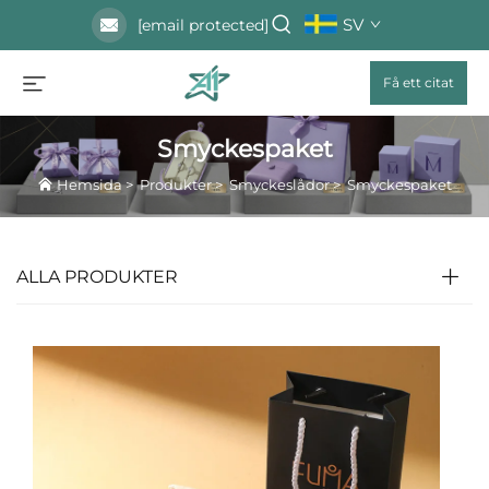
SV
[email protected]
Få ett citat
Smyckespaket
Hemsida
>
Produkter
>
Smyckeslådor
>
Smyckespaket
ALLA PRODUKTER