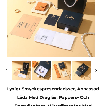
Lyxigt Smyckespresentlådsset, Anpassad
Låda Med Draglås, Pappers- Och
Bomullspåsar, Mikrofiberpåse Med