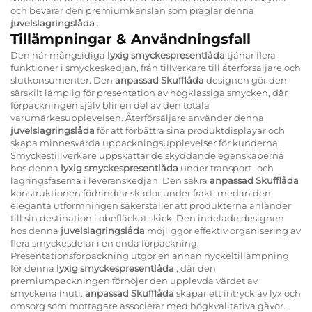
och bevarar den premiumkänslan som präglar denna
juvelslagringslåda
.
Tillämpningar & Användningsfall
Den här mångsidiga
lyxig smyckespresentlåda
tjänar flera
funktioner i smyckeskedjan, från tillverkare till återförsäljare och
slutkonsumenter. Den
anpassad Skufflåda
designen gör den
särskilt lämplig för presentation av högklassiga smycken, där
förpackningen själv blir en del av den totala
varumärkesupplevelsen. Återförsäljare använder denna
juvelslagringslåda
för att förbättra sina produktdisplayar och
skapa minnesvärda uppackningsupplevelser för kunderna.
Smyckestillverkare uppskattar de skyddande egenskaperna
hos denna
lyxig smyckespresentlåda
under transport- och
lagringsfaserna i leveranskedjan. Den säkra
anpassad Skufflåda
konstruktionen förhindrar skador under frakt, medan den
eleganta utformningen säkerställer att produkterna anländer
till sin destination i obefläckat skick. Den indelade designen
hos denna
juvelslagringslåda
möjliggör effektiv organisering av
flera smyckesdelar i en enda förpackning.
Presentationsförpackning utgör en annan nyckeltillämpning
för denna
lyxig smyckespresentlåda
, där den
premiumpackningen förhöjer den upplevda värdet av
smyckena inuti.
anpassad Skufflåda
skapar ett intryck av lyx och
omsorg som mottagare associerar med högkvalitativa gåvor.