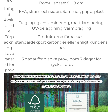
ek
Bomullspåse: 8 × 9 cm
Infog
EVA, skum och siden. Sammet, papp, plast
a
Avslu
Prägling, glanslaminering, matt laminering,
tand
UV-beläggning, varmprägling
e
Förp
Produkterna förpackas i
ackni
standardexportkartonger eller enligt kundens
ng
krav
Leve
ranst
3 dagar för blanka prov, inom 7 dagar för
id för
tryckta prov
prov