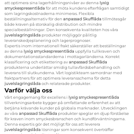
att optimera sina lagerhållningsnivåer av denna
lyxig
smyckespresentlåda
för att möta kundens efterfrågan samtidigt
som lagringskostnaderna minimeras. Flexibla
beställningsalternativ för den
anpassad Skufflåda
tillmötesgår
både kraven på storskalig distribution och mindre
specialbeställningar. Den konsekventa kvaliteten hos våra
juvelslagringslåda
produkter möjliggör pålitlig
leveranskedjeplanering och lagerprognoser.
Expertis inom internationell frakt säkerställer att beställningar
av denna
lyxig smyckespresentlåda
uppfylla tullkraven och
dokumentationsstandarderna i mottagarländerna. Korrekt
klassificering och etikettering av
anpassad Skufflåda
produkterna underlättar smidig tullavfärdsbehandling och
leverans till slutkunderna. Vårt logistikteam samordnar med
fraktpartners för att optimera leveransschema för detta
juvelslagringslåda
och relaterade produkter.
Varför välja oss
Vårt engagemang för excellens i
lyxig smyckespresentlåda
tillverkningsarbete bygger på omfattande erfarenhet av att
betjäna krävande kunder på globala marknader. Utvecklingen
av våra
anpassad Skufflåda
produkter speglar en djup förståelse
för kraven inom smyckesbranschen och kundförväntningarna.
Denna expertis gör det möjligt för oss att leverera
juvelslagringslåda
lösningar som konsekvent överträffar