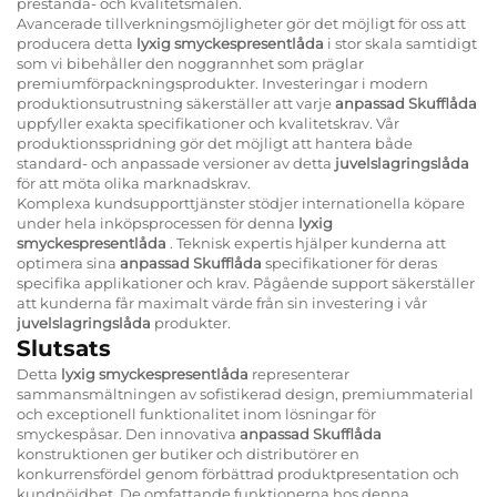
prestanda- och kvalitetsmålen.
Avancerade tillverkningsmöjligheter gör det möjligt för oss att
producera detta
lyxig smyckespresentlåda
i stor skala samtidigt
som vi bibehåller den noggrannhet som präglar
premiumförpackningsprodukter. Investeringar i modern
produktionsutrustning säkerställer att varje
anpassad Skufflåda
uppfyller exakta specifikationer och kvalitetskrav. Vår
produktionsspridning gör det möjligt att hantera både
standard- och anpassade versioner av detta
juvelslagringslåda
för att möta olika marknadskrav.
Komplexa kundsupporttjänster stödjer internationella köpare
under hela inköpsprocessen för denna
lyxig
smyckespresentlåda
. Teknisk expertis hjälper kunderna att
optimera sina
anpassad Skufflåda
specifikationer för deras
specifika applikationer och krav. Pågående support säkerställer
att kunderna får maximalt värde från sin investering i vår
juvelslagringslåda
produkter.
Slutsats
Detta
lyxig smyckespresentlåda
representerar
sammansmältningen av sofistikerad design, premiummaterial
och exceptionell funktionalitet inom lösningar för
smyckespåsar. Den innovativa
anpassad Skufflåda
konstruktionen ger butiker och distributörer en
konkurrensfördel genom förbättrad produktpresentation och
kundnöjdhet. De omfattande funktionerna hos denna