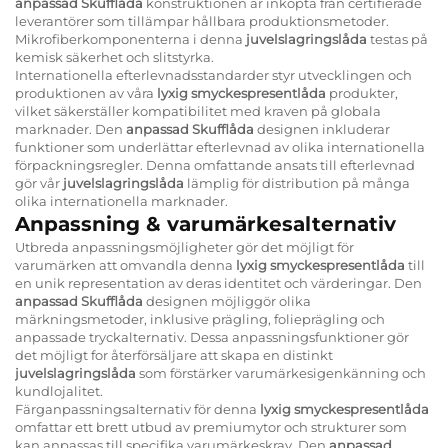
anpassad Skufflåda
konstruktionen är inköpta från certifierade
leverantörer som tillämpar hållbara produktionsmetoder.
Mikrofiberkomponenterna i denna
juvelslagringslåda
testas på
kemisk säkerhet och slitstyrka.
Internationella efterlevnadsstandarder styr utvecklingen och
produktionen av våra
lyxig smyckespresentlåda
produkter,
vilket säkerställer kompatibilitet med kraven på globala
marknader. Den
anpassad Skufflåda
designen inkluderar
funktioner som underlättar efterlevnad av olika internationella
förpackningsregler. Denna omfattande ansats till efterlevnad
gör vår
juvelslagringslåda
lämplig för distribution på många
olika internationella marknader.
Anpassning & varumärkesalternativ
Utbreda anpassningsmöjligheter gör det möjligt för
varumärken att omvandla denna
lyxig smyckespresentlåda
till
en unik representation av deras identitet och värderingar. Den
anpassad Skufflåda
designen möjliggör olika
märkningsmetoder, inklusive prägling, folieprägling och
anpassade tryckalternativ. Dessa anpassningsfunktioner gör
det möjligt for återförsäljare att skapa en distinkt
juvelslagringslåda
som förstärker varumärkesigenkänning och
kundlojalitet.
Färganpassningsalternativ för denna
lyxig smyckespresentlåda
omfattar ett brett utbud av premiumytor och strukturer som
kan anpassas till specifika varumärkeskrav. Den
anpassad