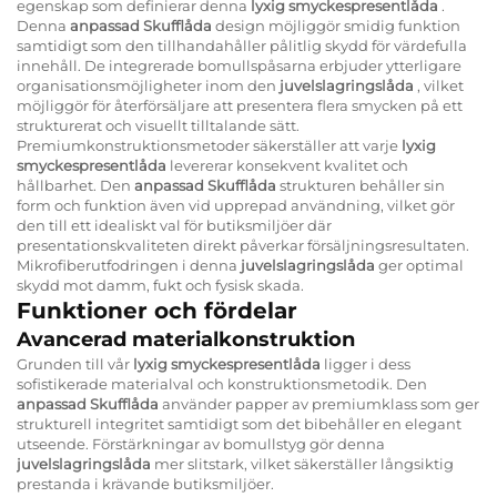
egenskap som definierar denna
lyxig smyckespresentlåda
.
Denna
anpassad Skufflåda
design möjliggör smidig funktion
samtidigt som den tillhandahåller pålitlig skydd för värdefulla
innehåll. De integrerade bomullspåsarna erbjuder ytterligare
organisationsmöjligheter inom den
juvelslagringslåda
, vilket
möjliggör för återförsäljare att presentera flera smycken på ett
strukturerat och visuellt tilltalande sätt.
Premiumkonstruktionsmetoder säkerställer att varje
lyxig
smyckespresentlåda
levererar konsekvent kvalitet och
hållbarhet. Den
anpassad Skufflåda
strukturen behåller sin
form och funktion även vid upprepad användning, vilket gör
den till ett idealiskt val för butiksmiljöer där
presentationskvaliteten direkt påverkar försäljningsresultaten.
Mikrofiberutfodringen i denna
juvelslagringslåda
ger optimal
skydd mot damm, fukt och fysisk skada.
Funktioner och fördelar
Avancerad materialkonstruktion
Grunden till vår
lyxig smyckespresentlåda
ligger i dess
sofistikerade materialval och konstruktionsmetodik. Den
anpassad Skufflåda
använder papper av premiumklass som ger
strukturell integritet samtidigt som det bibehåller en elegant
utseende. Förstärkningar av bomullstyg gör denna
juvelslagringslåda
mer slitstark, vilket säkerställer långsiktig
prestanda i krävande butiksmiljöer.