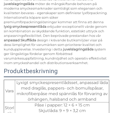
juvelslagringslåda
möter de mångskiftande behoven på
moderna smyckesmarknader samtidigt som elegansen och
kvaliteten bevaras – egenskaper som definierar lyxförpackning.
Internationella köpare som söker
premiumförpackningslösningar kommer att finna att denna
lyxig smyckespresentlåda
erbjuder exceptionellt värde genom
sin kombination av skyddande funktion, estetiskt uttryck och
anpassningsflexibilitet. Den beprövade prestandan hos vår
anpassad Skufflåda
design i krävande butiksmiljöer visar på
dess lämplighet för varumärken som prioriterar kvalitet och
kundupplevelse. Investering i detta
juvelslagringslåda
system
ger långsiktiga fördelar genom förbättrad
varumärkesuppfattning, kundnöjdhet och operativ effektivitet
inom smyckeshandel och distributionsverksamhet.
Produktbeskrivning
Lyxigt smyckespresentlådsset, anpassad låda
med draglås, pappers- och bomullspåsar,
Vara
mikrofiberpåse med spännlås för förvaring av
örhängen, halsband och armband
Påse i papper: 12 × 6 × 15 cm
Storl
Skjutlåda: 9 × 9 × 3,2 cm