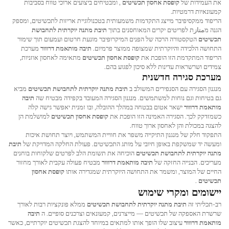
את העמידות של
קופסת אחסון תכשיטים
, ומבטיחים ביצועים ארוכי טווח בסביבות
קמעונאיות דרמטיות.
הריפוד ממקסיפיבר מייצג התקדמות משמעותית בטכנולוגיית אריזות לתכשיטים, ומספק
הגנה מمتازת לפריטים יקרים המאוחסנים בתוך
תיבת מתנה יוקרתית לתחבושת
תכשיטים
הטקסטורה הרכה של הפנים המיקרופיבר מונעת חרטום ועמעום תוך שימור
התחושה הלכידה והיוקרתית שמצופה ממוצר פרמיום.
תיבה מותאמת דרווור
מערכת
הריפוד המתקדמת הזו הופכת את
קופסת אחסון תכשיטים
מתאימה לאחסון אוזניות,
צמידים ושרשראות עדינות ללא סיכון לפגוע בהם.
מערכת סגירה חדשנית
מנגנון הסגירה עם הסנפירים המשולב ב
תיבת מתנה יוקרתית לתחבושת תכשיטים
מביא
גם בטיחות וגם נוחות למשתמשים. מנגנון הסגירה המעובד בקפידה מבטיח שה
תיבה
מותאמת דרווור
ישאר אטום בבטחה במהלך ההובלה, ובו זמנית יאפשר גישה קלה
כשמזדקק לכך. הסגירה האמינה הזו הופכת את
קופסת אחסון תכשיטים
למושלמת הן
להצגה במכולת והן לאחסון ארוך טווח.
התפקוד חלק של מנגנון התיקייה משפר את חוויית המשתמש, ויוצר תחושת איכות
ומעשה יד שמשקפת באופן חיובי על מותג התכשיטים. פעולת החלקה המדויקת של
תיבת
מתנה יוקרתית לתחבושת תכשיטים
הוכיחה את תשומת הלב לפרטים שלקוחות בוחנים
מעריכים. הבנייה החזקה של
תיבה מותאמת דרווור
מבטיח פעולה עקבית לאורך מחזור
החיים של המוצר, ומשמר את התחושה היוקרתית שמגדירה אותו
קופסת אחסון
תכשיטים
.
יישומים ומקרי שימוש
רב-תכליתי זה
תיבת מתנה יוקרתית לתחבושת תכשיטים
ממלא פונקציות רבות לאורך
שרשרת האספקה של תכשיטים — מייצרנים, קמעונאים וצרכנים סופיים. ה
תיבה
מותאמת דרווור
עיצוב שלו הופך אותו למתאים במיוחד להצגת תכשיטים יוקרתיים, כאשר