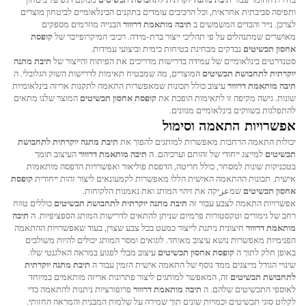
ותפיסה סביבתית אחראית, וכל הרכיבים עומדים בתקנים הבינלאומיים לביטחון מוצרים
לצרכן. נייר והבדים המשמשים ב
תיבה מותאמת דרווור
הבנייה מוזרמים מספקים
מאושרים שמתנהלים על פי תהליכי ייצור ברת-מידה. רכיבי המיקרופייבר של
קופסת
אחסון תכשיטים
נבדקים מבחינת בטיחות כימית וביצועי עמידות.
סטנדרטים בינלאומיים של עמידה בדרישות מדריכים את הפיתוח והייצור של
תיבת מתנה
יוקרתית לתחבושת תכשיטים
המוצרים, מה שמבטיח תאימות לדרישות השוק הגלובלי. ה
תיבה מותאמת דרווור
עיצוב כולל תכונות שמאפשרות התאמה לתקנות אריזה בינלאומיות
שונות. גישה מקיפה זו לתאימות הופכת את
קופסת אחסון תכשיטים
המוצר שלנו מתאים
להתפלגות בשווקים בינלאומיים מגוונים.
אפשרויות התאמה וסימול
יכולות התאמה הרחבות מאפשרות למותגים להפוך את
תיבת מתנה יוקרתית לתחבושת
תכשיטים
למייצג ייחודי של זהותם וערכיהם. ה
תיבה מותאמת דרווור
העיצוב תומך
בטכניקות שונות למסחר, כולל חריטה, הדפסת פוליאור ואפשרויות הדפסה מותאמות
אישית. תכונות ההתאמה האישית הללו מאפשרות לקמעונאים ליצור זהות ייחודית
קופסת
אחסון תכשיטים
שמعزיקה את זיהוי המותג ואת נאמנות הלקוחות.
אפשרויות התאמה לצבע עבור זה
תיבת מתנה יוקרתית לתחבושת תכשיטים
כוללים טווח
רחב של גימורים וטקסטורות פרמיום שניתן להתאים לדרישות המותג הספציפיות. ה
תיבה
מותאמת דרווור
חיצונית ניתנת לייצור כמעט בכל צבע שצוין, בעוד שאפשרויות ההתאמה
הפנימיות מאפשרות נושא עיצוב מאוחד. לוגואים ומסר המותג יכולים להיות משולבים
באופן חלק לתוך ה
קופסת אחסון תכשיטים
עיצוב מבלי לפגוע במראה האלגנטי שלו.
שינויי הגודל מייצגים ממד נוסף של התאמה אישית הזמין עבור ה
תיבת מתנה יוקרתית
לתחבושת תכשיטים
זה, המאפשר למותגים ליצור פתרונות אריזה מותאמים במיוחד
לאוספי התכשיטים שלהם. ה
תיבה מותאמת דרווור
פרופורציות ניתנות להתאמה כדי
לקלוט סוגי תכשיטים וכמויות שונים תוך שמירה על שלמות המבנית והמראה החזותי.