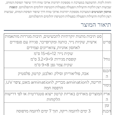
וחוות לקוח. ההשקעה במערכת זו מספקת יתרונות ארוכי טווח דרך שיפור תפיסת המותג,
שביעות רצון הלקוח והיעילות הפעולה בפעולות הקטיפת יהלומים והתפלגותם.
קופסת
אחסון תכשיטים
המערכת מספקת יתרונות ארוכי טווח דרך שיפור תפיסת המותג, שביעות
רצון הלקוח והיעילות הפעולה בפעולות הקטיפת יהלומים והתפלגותם.
תיאור המוצר
סט תיבות מתנות יוקרתיות לתכשיטים, תיבות מגררות מותאמות
פריט
אישית, שקיות נייר, כותנה ומקרופייבר, סגירה עם סנפירים
לאחסון אוזניות, צוואריונים וצמידים
שקית נייר: 12×6×15 ס"מ
גודל
קופסת מגירות: 9×9×3.2 ס"מ
שקית צמר גפן: 8×9 ס"מ
הכנס
אבה, פוליאוריתן וסילק. ואלבט, קרטון, פלסטיק
ה
חריטה, לamination מבריק, לamination מאט, ציפוי UV,
גימור
הדפסה חמה
אריז
המוצרים מארזים באריזת קרטון ייצוא סטנדרטית או לפי דרישות
ה
הלקוחות
זמן
הכנת
3 ימים לדוגמה ריקה, תוך 7 ימים לדוגמה מדפוסה