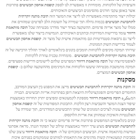
והציפיות של הלקוחות. מומחיות זו מאפשרת לנו לספק
קופסת אחסון תכשיטים
פתרונות
אשר באופן עקבי חורגים מהסימנים הביצועיים והאיכותיים.
יכולות ייצור מתקדמות מאפשרות לנו לייצר את המוצר הזה
תיבת מתנה יוקרתית
לתחבושת תכשיטים
בכמות גדולה תוך שמירה על תשומת הלב לפרטים שמהווים את
סמלו של מוצר אריזה פרמיום. ההשקעה בציוד ייצור מודרני מבטיחה שכל
תיבה מותאמת
דרווור
עומד בדרישות המדויקות ובתקנים האיכותיים. הגמישות בייצור שלנו מאפשרת
לייצר גם גרסאות סטנדרטיות וגם מותאמות אישית של מוצר זה.
קופסת אחסון תכשיטים
לעמוד בדרישות השוק המגוונות.
שירותי תמיכה מקיפים ללקוחות תומכים בקונים בינלאומיים לאורך תהליך הרכישה של זה
תיבת מתנה יוקרתית לתחבושת תכשיטים
. מומחיות טכנית עוזרת ללקוחות
לאופטימיזציה של
תיבה מותאמת דרווור
המפרטים שלהם ליישומים ודרישות ספציפיים.
תמיכה מתמשכת מבטיחה שיעשו הלקוחות את המינימום מההשקעה שלהם ב-
קופסת
אחסון תכשיטים
המוצרים.
מסקנות
זה
תיבת מתנה יוקרתית לתחבושת תכשיטים
מייצג את המפגש בין העיצוב המורכב,
החומרים הפרימיום והפונקציונליות היוצאת דופן בפתרונות אריזת תכשיטים. הבנייה
המبتكرة
תיבה מותאמת דרווור
מספקת לקמעונאים ומפיצים יתרון תחרותי באמצעות
שיפור הצגת המוצר והשביעות רצון הלקוח. התכונות המפורטות של זה
קופסת אחסון
תכשיטים
עונות לצרכים המגוונים של שווקי התכשיטים המודרניים, תוך שמירה על
האלגנטיות והאיכות שמהותן את אריזת הלוקסוס.
קונים בינלאומיים המחפשים פתרונות אריזה פרימיום ימצאו כי זה
תיבת מתנה יוקרתית
לתחבושת תכשיטים
מציע ערך ייחודי באמצעות שילוב של תפקוד הגנתי, מראה אסתטי
וגמישות בהתאמה אישית. הביצועים המוכחים של ה-
תיבה מותאמת דרווור
עיצוב שלנו
בסביבות קמעונאיות קשות מדגימים את התאמתו למותגים שממקמים בפניהם איכות