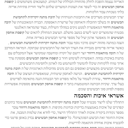
האריזה עצמה הופכת לחלק מהחוויה הכוללת של המותג. קמעונאים משתמשים ב
קופסת
אחסון תכשיטים
זה כדי לשפר את תצוגות המוצרים שלהם וליצור חוויית פתיחת אריזה
בלתי נשכחת עבור הלקוחות.
יצרני תכשיטים מעריכים את התכונות הגנותיות של
תיבת מתנה יוקרתית לתחבושת
תכשיטים
זה בשלבי ההובלה והאחסון של שרשרת האספקה. הבנייה המאובטחת של
תיבה
מותאמת דרווור
המאפשרת למנוע נזקים במהלך השילוח, בעוד שהמראה האלגנטי
מבטיח שהמוצרים יגיעו ליעדם במצב מושלם. העיצוב המחולק לתאים של
קופסת אחסון
תכשיטים
זה מאפשר ארגון יעיל של מספר פריטי תכשיטים באריזה אחת.
הצגה כמתנה מהווה יישום מרכזי נוסף עבור
תיבת מתנה יוקרתית לתחבושת תכשיטים
,
כאשר אריזה פרימיום מגבירה את הערך הנראה של התכשיטים שבתוכה. המראה המורכב
של ה
תיבה מותאמת דרווור
יוצר רושם של יוקרה ומחשבה שמקושר אצל המקבלים עם
מתנות באיכות גבוהה. האפשרות לשימוש חוזר ב
קופסת אחסון תכשיטים
מספקת ערך
ארוך טווח ללקוחות שיכלו להמשיך להשתמש בה לארגון ולחסימת התכשיטים.
מעריכי תכשיטים מקצועיים ואוספים גם הם נהנים מהיכולות הארגוניות של ה
תיבת מתנה
יוקרתית לתחבושת תכשיטים
. הגישה לאחסון שיטתית, שמאפשרת העיצוב של ה
תיבה
מותאמת דרווור
, עוזרת לשמור על מלאי מפורט תוך הבטחת הגנה מתאימה לפריטים
בעלי ערך. שקיות הכותנה המוטמעות בתוך ה
קופסת אחסון תכשיטים
מספקות אפשרויות
נוספות לסיווג סוגי תכשיטים שונים.
אשראי איכות והסכמה
התהליך שלנו לייצור מבטיח שכל
תיבת מתנה יוקרתית לתחבושת תכשיטים
עומד בתקנים
קפדניים של איכות באמצעות בדיקות ובחינות מקיפות. ה
תיבה מותאמת דרווור
עובר
מספר נקודות ביקורת איכות לאורך התהליך הייצור, כדי לוודא את שלמות המבנה, את
איכות החומר ואת הביצוע הפונקציונלי. כל
קופסת אחסון תכשיטים
נבדק באופן פרטני כדי
להבטיח איכות אחידה והתאמה לדרישות.
בחירת החומר עבור
תיבת מתנה יוקרתית לתחבושת תכשיטים
ממקם דגש על ביטחון