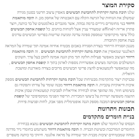
סקירת המוצר
שלנו
תיבת מתנה יוקרתית לתחבושת תכשיטים
מאפיין עיצוב חדשני בסגנון מגירה
שמשלב את הנוחות של הגישה הקלה עם האבטחה של אחסון מגן. ה
תיבה מותאמת
דרווור
בנוי מחומרים נייריים ברמה גבוהה, אשר מוגברים באלמנטים של בד כותנה, ויוצר
פתרון אריזה רaffiné שמעורר עניין אצל לקוחות בוחנים. כל
קופסת אחסון תכשיטים
כולל ציפוי מיקרופיבר שמספק ספיגה עדינה ומניעת שריטות בפריטי תכשיטים עדינים
בעת אחסון ותחבורה.
מנגנון הסגירה הייחודי בצורת הסגירה באבזם מבטיח אחיזה אמינה תוך שמירה על המראה
האלגנטי שמאפיין את
תיבת מתנה יוקרתית לתחבושת תכשיטים
. זה
תיבה מותאמת
דרווור
העיצוב מאפשר פעילות חלקה תוך מתן הגנה אמינה לתוכן בעל ערך. השקים
המשולבים מכותנה מציעים אפשרויות נוספות לארגון בתוך ה
קופסת אחסון תכשיטים
,
מה שמאפשר לקמעונאים להציג פריטי תכשיטים מרובים בצורה מאורגנת ומושכת
ויזואלית.
טכניקות ייצור מתקדמות מבטיחות שכל
תיבת מתנה יוקרתית לתחבושת תכשיטים
מספק
איכות ודיאוקיות עקביות. ה
תיבה מותאמת דרווור
מבנה שומר על צורתו ותפקודו גם
בשימוש חוזר, מה שהופך אותו לבחירה אידיאלית לסביבות קמעונאיות שבהן איכות
ההצגה משפיעה ישירות על ביצועי המכירות. הריפוד הפנימי ממקסיפיבר של
קופסת
אחסון תכשיטים
המבנה מספק הגנה אופטימלית מפני אבק, לחות ופגיעות פיזיות.
תכונות ויתרונות
בניית חומרים מתקדמים
הבסיס של החומר שלנו
תיבת מתנה יוקרתית לתחבושת תכשיטים
נמצא בבחירת
החומרים המורכבת ובשיטת הבנייה. ה
תיבה מותאמת דרווור
משתמש בחומרי נייר מדרגה
גבוהה שמבטיחים יציבות מבנית תוך שמירה על מראה אלגנטי. חיזוקי בד כותנה משפרים