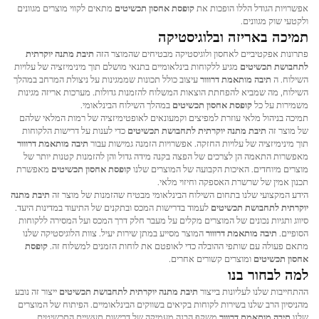
אפשרויות הגודל הללו הופכות את
קופסת אחסון תכשיטים
מתאים לקווי מוצרים מגוונים
ולקטעי שוק מגוונים.
תמיכה באריזה ובלוגיסטיקה
פתרונות אפקטיביים לאחסון ולוגיסטיקה מבטיחים שהמוצר הזה
תיבת מתנה יוקרתית
לתחבושת תכשיטים
מגיע ללקוחות בינלאומיים בתנאי מושלם תוך מינימיזציה של עלויות
השילוח. ה
תיבה מותאמת דרווור
עיצוב כולל תכונות שממגינות על ניצולת המרחב במהלך
השילוח, מה שמביא להפחתת הוצאות המשלוח להזמנות גדולות. מערכות אריזה מגינות
משמירות על כל
קופסת אחסון תכשיטים
במהלך השילוח הבינלאומי.
תמיכה בניהול מלאי עוזרת למפיצים וקמעונאים לאופטימיזציה של רמות המלאי שלהם
של מוצר זה
תיבת מתנה יוקרתית לתחבושת תכשיטים
כדי לענות על דרישות הלקוחות
תוך מינימיזציה של עלויות החזקה. אפשרויות הזמנה גמישות עבור
תיבה מותאמת דרווור
מאפשרות התאמה הן לצרכים של הפצה בקנה מידה גדול והן להזמנות קטנות יותר של
מוצרים מיוחדים. האיכות הקבועה של המוצרים שלנו
קופסת אחסון תכשיטים
מאפשרת
תכנון אמין של שרשרת האספקה וחיזוי מלאי.
הידע המקצועי שלנו בתחום השילוח הבינלאומי מבטיח שהזמנות של מוצר זה
תיבת מתנה
יוקרתית לתחבושת תכשיטים
לעמוד בדרישות המכס ובתקנים של התיעוד במדינות היעד.
סיווג ותגיות נכונים של המוצרים מקלים על מעבר חלק דרך המכס ועל המסירה ללקוחות
הסופיים.
תיבה מותאמת דרווור
המוצר מסייע במתן שירות יעיל. צוות הלוגיסטיקה שלנו
מתאם פעולה עם שותפי ההובלה כדי לאופטם את לוחות הזמנים למשלוח זה.
קופסת
אחסון תכשיטים
ומוצרים קשורים אחרים.
למה לבחור בנו
ההתחייבות שלנו לעליונות בייצור
תיבת מתנה יוקרתית לתחבושת תכשיטים
ייצור זה נובע
מהניסיון הרב שלנו בשירות לקוחות בקיאים בשווקים הבינלאומיים. הפיתוח של המוצרים
שלנו
תיבה מותאמת דרווור
משקף הבנה מעמיקה של דרישות תעשיית התכשיטים