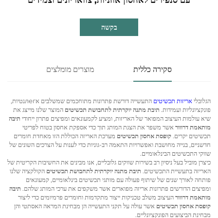
בקשה
סקירה כללית
מוצרים מומלצים
הגלובלי
אריזות תכשיטים
התעשייה דורשת פתרונות מתוחכמים שמשלבים אлегנטיות,
פונקציונליות ועמידות.
תיבת מתנה יוקרתית לתחבושת תכשיטים
המוצר שלנו מייצג את
שיא עולמות העיצוב המפואר של האריזות, ומציע לקמעונאים ומפיצים פתרון ייחודי
תיבה
מותאמת דרווור
אשר משפר את הצגת המותג תוך כדי אספקת אחסון בטוח לפריטי
תכשיטים יקרים.
קופסת אחסון תכשיטים
מערכת האריזה הכוללת הזו מאחדת חומרים
חדשניים, בנייה מחושבת ואפשרויות התאמה רב-גוניות כדי לענות על הצרכים השונים של
שווקי התכשיטים הבינלאומיים.
כיצרן מוביל בעל ניסיון רב בשירות שווקים גלובליים, אנו מבינים את החשיבות הקריטית של
האריזה בתעשיית התכשיטים.
תיבת מתנה יוקרתית לתחבושת תכשיטים
הקולקציה שלנו
פותחה לאורך שנים של שיתוף פעולה עם מותגי תכשיטים בינלאומיים, קמעונאים
ומפיצים הדורשים פתרונות אריזה מפוארים אשר משקפים את ערכי המותג שלהם.
תיבה
מותאמת דרווור
העיצוב משלב טכניקות ייצור מתקדמות וחומרים פרמיומים כדי ליצור
קופסת אחסון תכשיטים
אשר עולה על תקני התעשייה הן מבחינת המראה האסתטי והן
מבחינת הביצועים הפונקציונליים.