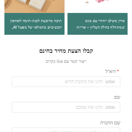
ארון משלב ייחודי עם מגש
תיבה מרובעת לבנה-חומה לאחסון
שמתחלף בחלק העליון – אריזת
תכשיטים מהמלאי של מפעל A1,
אמנות עשויה קרטון קשה ומרחיקת
עם רצועת פרח, לאריזת טבעות,
לכת לאביזרי תכשיטים, שרשראות
אוזניות, צמידים ושרשראות, תיבת
וטבעות
מתנה, מכירה סיטונאית.
קבלו הצעת מחיר בחינם
ייצור קשר עם Sie בקרוב
דוא"ל
0/100
שם
0/100
שם החברה