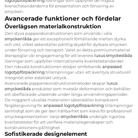
logotypförpackning
lösningar som uppfyller de högsta
branschstandarderna för presentation och förvaring av
smycken.
Avancerade funktioner och fördelar
Överlägsen materialkonstruktion
Den styva papperskonstruktionen som används i våra
smyckenlåda
ger ett exceptionellt förhållande mellan styrka
och vikt, vilket säkerställer pålitlig skydd för dyrbara smycken
under förvaring och transport. Valet av detta premiummaterial
återspeglar vår engagemang för att leverera
luxus smyckeslåda
lösningar som uppfyller internationella kvalitetsstandarder.
Den robusta konstruktionen stödjer omfattande
anpassad
logotypförpackning
tillämpningar utan att äventyra strukturell
integritet eller estetiskt uttryck.
Avancerade papperskonstruktionsmetoder skapar
luxus
smyckeslåda
produkter som motstår deformation och behåller
sitt obefläckade utseende under långa användningsperioder.
De noggrant utvalda materialen säkerställer konsekvent
färgåtergivning för
anpassad logotypförpackning
tillämpningar
samtidigt som de ger den hållbarhet som krävs för professionell
smyckespresentation. Varje
smyckenlåda
undergår rigorösa
kvalitetstester för att verifiera materialegenskaper och
konstruktionens pålitlighet.
Sofistikerade designelement