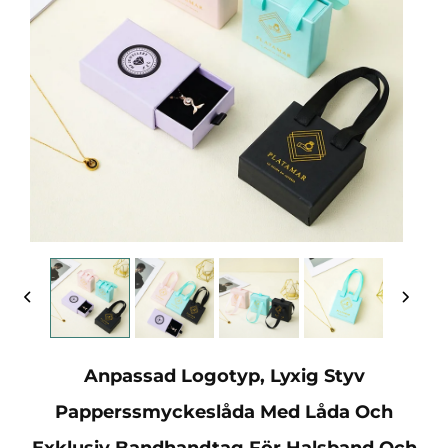
Anpassad Logotyp, Lyxig Styv
Papperssmyckeslåda Med Låda Och
Exklusiv Bandhandtag För Halsband Och