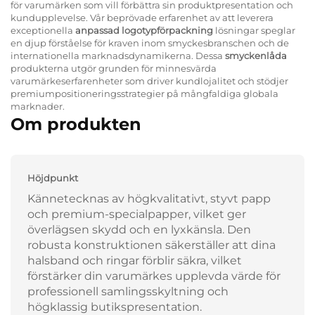
för varumärken som vill förbättra sin produktpresentation och
kundupplevelse. Vår beprövade erfarenhet av att leverera
exceptionella
anpassad logotypförpackning
lösningar speglar
en djup förståelse för kraven inom smyckesbranschen och de
internationella marknadsdynamikerna. Dessa
smyckenlåda
produkterna utgör grunden för minnesvärda
varumärkeserfarenheter som driver kundlojalitet och stödjer
premiumpositioneringsstrategier på mångfaldiga globala
marknader.
Om produkten
Höjdpunkt
Kännetecknas av högkvalitativt, styvt papp
och premium-specialpapper, vilket ger
överlägsen skydd och en lyxkänsla. Den
robusta konstruktionen säkerställer att dina
halsband och ringar förblir säkra, vilket
förstärker din varumärkes upplevda värde för
professionell samlingsskyltning och
högklassig butikspresentation.