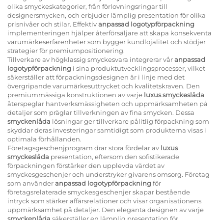
olika smyckeskategorier, från förlovningsringar till
designersmycken, och erbjuder lämplig presentation för olika
prisnivåer och stilar. Effektiv
anpassad logotypförpackning
implementeringen hjälper återförsäljare att skapa konsekventa
varumärkeserfarenheter som bygger kundlojalitet och stödjer
strategier för premiumpositionering.
Tillverkare av högklassig smyckesvara integrerar vår
anpassad
logotypförpackning
i sina produktutvecklingsprocesser, vilket
säkerställer att förpackningsdesignen är i linje med det
övergripande varumärkesuttrycket och kvalitetskraven. Den
premiummässiga konstruktionen av varje
luxus smyckeslåda
återspeglar hantverksmässigheten och uppmärksamheten på
detaljer som präglar tillverkningen av fina smycken. Dessa
smyckenlåda
lösningar ger tillverkare pålitlig förpackning som
skyddar deras investeringar samtidigt som produkterna visas i
optimala förhållanden.
Företagsgeschenjprogram drar stora fördelar av
luxus
smyckeslåda
presentation, eftersom den sofistikerade
förpackningen förstärker den upplevda värdet av
smyckesgeschenjer och understryker givarens omsorg. Företag
som använder
anpassad logotypförpackning
för
företagsrelaterade smyckesgeschenjer skapar bestående
intryck som stärker affärsrelationer och visar organisationens
uppmärksamhet på detaljer. Den eleganta designen av varje
smyckenlåda
säkerställer en lämplig presentation för