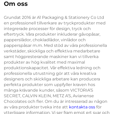
Om oss
Grundat 2016 är A1 Packaging & Stationery Co Ltd
en professionell tillverkare av tryckprodukter med
integrerade processer för design, tryck och
eftertryck. Våra produkter inkluderar gåvopåsar,
papperslådor, chokladlådor, vinlådor och
papperspåsar m.m. Med stöd av våra professionella
verkstäder, skickliga och effektiva medarbetare
samt högpresterande maskiner kan vi tillverka
produkter av hög kvalitet med maximal
produktionskapacitet. Vår effektiva ledning och
professionella utrustning gör att våra kreativa
designers och skickliga arbetare kan producera
perfekta produkter som uppfyller kraven hos
många krävande kunder, såsom VICTORIA’S
SECRET, CALVIN KLEIN, METZ A’S, Avianense
Chocolates och fler. Om du är intresserad av någon
av våra produkter tveka inte att
kontakta oss
för
ytterligare information. Vi ser fram emot ert svar och