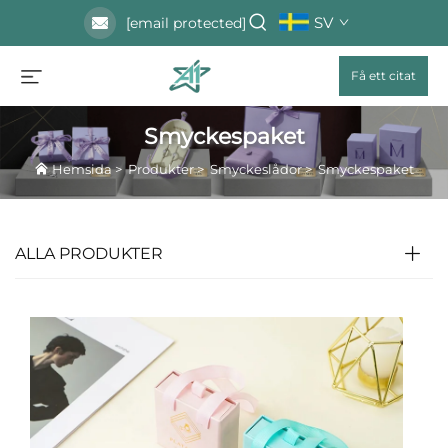
SV
[email protected]
Få ett citat
Smyckespaket
Hemsida
>
Produkter
>
Smyckeslådor
>
Smyckespaket
ALLA PRODUKTER