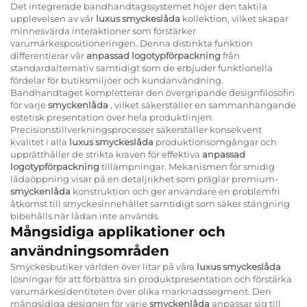
Det integrerade bandhandtagssystemet höjer den taktila
upplevelsen av vår
luxus smyckeslåda
kollektion, vilket skapar
minnesvärda interaktioner som förstärker
varumärkespositioneringen. Denna distinkta funktion
differentierar vår
anpassad logotypförpackning
från
standardalternativ samtidigt som de erbjuder funktionella
fördelar för butiksmiljöer och kundanvändning.
Bandhandtaget kompletterar den övergripande designfilosofin
för varje
smyckenlåda
, vilket säkerställer en sammanhängande
estetisk presentation över hela produktlinjen.
Precisionstillverkningsprocesser säkerställer konsekvent
kvalitet i alla
luxus smyckeslåda
produktionsomgångar och
upprätthåller de strikta kraven för effektiva
anpassad
logotypförpackning
tillämpningar. Mekanismen för smidig
lådaöppning visar på en detaljrikhet som präglar premium-
smyckenlåda
konstruktion och ger användare en problemfri
åtkomst till smyckesinnehållet samtidigt som säker stängning
bibehålls när lådan inte används.
Mångsidiga applikationer och
användningsområden
Smýckesbutiker världen över litar på våra
luxus smyckeslåda
lösningar för att förbättra sin produktpresentation och förstärka
varumärkesidentiteten över olika marknadssegment. Den
mångsidiga designen för varje
smyckenlåda
anpassar sig till