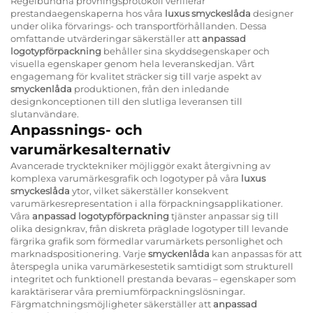
Regelbundna provningsprotokoll verifierar
prestandaegenskaperna hos våra
luxus smyckeslåda
designer
under olika förvarings- och transportförhållanden. Dessa
omfattande utvärderingar säkerställer att
anpassad
logotypförpackning
behåller sina skyddsegenskaper och
visuella egenskaper genom hela leveranskedjan. Vårt
engagemang för kvalitet sträcker sig till varje aspekt av
smyckenlåda
produktionen, från den inledande
designkonceptionen till den slutliga leveransen till
slutanvändare.
Anpassnings- och
varumärkesalternativ
Avancerade trycktekniker möjliggör exakt återgivning av
komplexa varumärkesgrafik och logotyper på våra
luxus
smyckeslåda
ytor, vilket säkerställer konsekvent
varumärkesrepresentation i alla förpackningsapplikationer.
Våra
anpassad logotypförpackning
tjänster anpassar sig till
olika designkrav, från diskreta präglade logotyper till levande
färgrika grafik som förmedlar varumärkets personlighet och
marknadspositionering. Varje
smyckenlåda
kan anpassas för att
återspegla unika varumärkesestetik samtidigt som strukturell
integritet och funktionell prestanda bevaras – egenskaper som
karaktäriserar våra premiumförpackningslösningar.
Färgmatchningsmöjligheter säkerställer att
anpassad