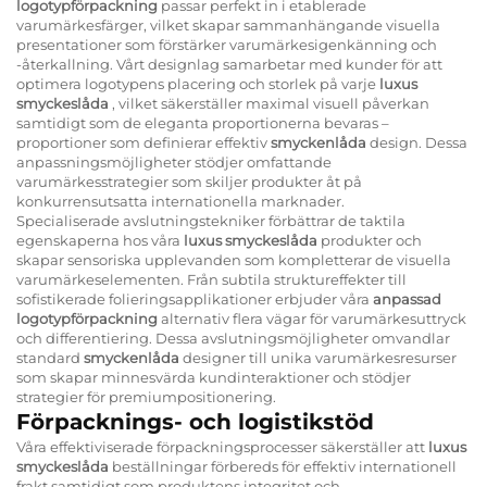
logotypförpackning
passar perfekt in i etablerade
varumärkesfärger, vilket skapar sammanhängande visuella
presentationer som förstärker varumärkesigenkänning och
-återkallning. Vårt designlag samarbetar med kunder för att
optimera logotypens placering och storlek på varje
luxus
smyckeslåda
, vilket säkerställer maximal visuell påverkan
samtidigt som de eleganta proportionerna bevaras –
proportioner som definierar effektiv
smyckenlåda
design. Dessa
anpassningsmöjligheter stödjer omfattande
varumärkesstrategier som skiljer produkter åt på
konkurrensutsatta internationella marknader.
Specialiserade avslutningstekniker förbättrar de taktila
egenskaperna hos våra
luxus smyckeslåda
produkter och
skapar sensoriska upplevanden som kompletterar de visuella
varumärkeselementen. Från subtila struktureffekter till
sofistikerade folieringsapplikationer erbjuder våra
anpassad
logotypförpackning
alternativ flera vägar för varumärkesuttryck
och differentiering. Dessa avslutningsmöjligheter omvandlar
standard
smyckenlåda
designer till unika varumärkesresurser
som skapar minnesvärda kundinteraktioner och stödjer
strategier för premiumpositionering.
Förpacknings- och logistikstöd
Våra effektiviserade förpackningsprocesser säkerställer att
luxus
smyckeslåda
beställningar förbereds för effektiv internationell
frakt samtidigt som produktens integritet och