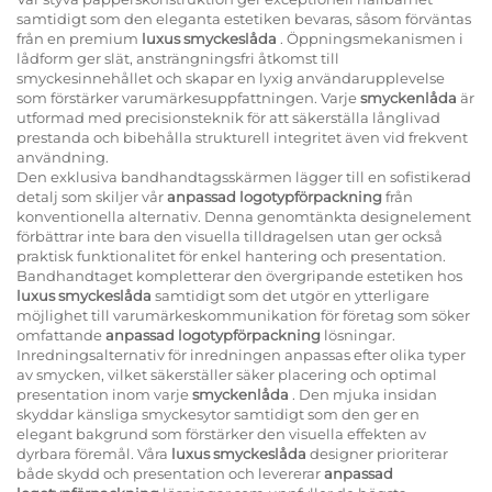
samtidigt som den eleganta estetiken bevaras, såsom förväntas
från en premium
luxus smyckeslåda
. Öppningsmekanismen i
lådform ger slät, ansträngningsfri åtkomst till
smyckesinnehållet och skapar en lyxig användarupplevelse
som förstärker varumärkesuppfattningen. Varje
smyckenlåda
är
utformad med precisionsteknik för att säkerställa långlivad
prestanda och bibehålla strukturell integritet även vid frekvent
användning.
Den exklusiva bandhandtagsskärmen lägger till en sofistikerad
detalj som skiljer vår
anpassad logotypförpackning
från
konventionella alternativ. Denna genomtänkta designelement
förbättrar inte bara den visuella tilldragelsen utan ger också
praktisk funktionalitet för enkel hantering och presentation.
Bandhandtaget kompletterar den övergripande estetiken hos
luxus smyckeslåda
samtidigt som det utgör en ytterligare
möjlighet till varumärkeskommunikation för företag som söker
omfattande
anpassad logotypförpackning
lösningar.
Inredningsalternativ för inredningen anpassas efter olika typer
av smycken, vilket säkerställer säker placering och optimal
presentation inom varje
smyckenlåda
. Den mjuka insidan
skyddar känsliga smyckesytor samtidigt som den ger en
elegant bakgrund som förstärker den visuella effekten av
dyrbara föremål. Våra
luxus smyckeslåda
designer prioriterar
både skydd och presentation och levererar
anpassad