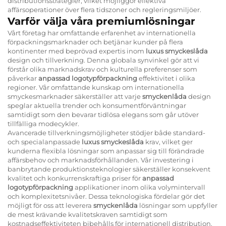
distributionsstrategier, vilket möjliggör effektiva
affärsoperationer över flera tidszoner och regleringsmiljöer.
Varför välja våra premiumlösningar
Vårt företag har omfattande erfarenhet av internationella
förpackningsmarknader och betjänar kunder på flera
kontinenter med beprövad expertis inom
luxus smyckeslåda
design och tillverkning. Denna globala synvinkel gör att vi
förstår olika marknadskrav och kulturella preferenser som
påverkar
anpassad logotypförpackning
effektivitet i olika
regioner. Vår omfattande kunskap om internationella
smyckesmarknader säkerställer att varje
smyckenlåda
design
speglar aktuella trender och konsumentförväntningar
samtidigt som den bevarar tidlösa elegans som går utöver
tillfälliga modecykler.
Avancerade tillverkningsmöjligheter stödjer både standard-
och specialanpassade
luxus smyckeslåda
krav, vilket ger
kunderna flexibla lösningar som anpassar sig till förändrade
affärsbehov och marknadsförhållanden. Vår investering i
banbrytande produktionsteknologier säkerställer konsekvent
kvalitet och konkurrenskraftiga priser för
anpassad
logotypförpackning
applikationer inom olika volymintervall
och komplexitetsnivåer. Dessa teknologiska fördelar gör det
möjligt för oss att leverera
smyckenlåda
lösningar som uppfyller
de mest krävande kvalitetskraven samtidigt som
kostnadseffektiviteten bibehålls för internationell distribution.