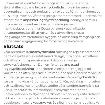
Ett samarbetsinriktat förhållningssätt till kundrelationer
säkerställer att varje
luxus smyckeslåda
projekt får personlig
uppmärksamhet och professionell expertis från initialt koncept
till slutlig leverans. Vårt designlag arbetar tätt med kunderna för
att optimera
anpassad logotypförpackning
lösningar som är i
linje med varumärkesmålen och strategierna för
marknadspositionering. Detta partnerskapsinriktade
tillvägagångssätt till
smyckenlåda
utveckling skapar
långvariga affärsrelationer byggda på ömsesidig framgång och
gemensam engagemang för förpackningsexcellens.
Slutsats
Våra premium
luxus smyckeslåda
samlingen representerar den
perfekta syntesen av sofistikerad design, funktionell excellens
och tillverkningsprecision som krävs av kunniga
smyckesfackpersoner. Den omfattande
anpassad
logotypförpackning
kapaciteten vi erbjuder möjliggör för
varumärken att skapa distinkta marknadspositioner som väcker
kundengagemang i globala marknader. Varje
smyckenlåda
i
vår samling visar vårt engagemang för förpackningsinnovation
och kvalitetsexcellens, vilket stödjer våra kunders framgång på
konkurrensutsatta internationella smyckesmarknader.
Kombinationen av styv papperskonstruktion, exquisita detaljer
på bandhandtaget och omfattande anpassningsmöjligheter
positionerar våra
luxus smyckeslåda
lösningar som idealiska val