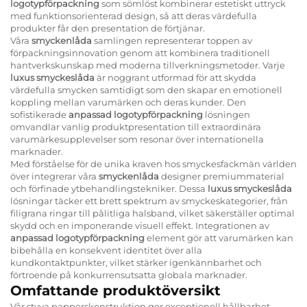
logotypförpackning
som sömlöst kombinerar estetiskt uttryck
med funktionsorienterad design, så att deras värdefulla
produkter får den presentation de förtjänar.
Våra
smyckenlåda
samlingen representerar toppen av
förpackningsinnovation genom att kombinera traditionell
hantverkskunskap med moderna tillverkningsmetoder. Varje
luxus smyckeslåda
är noggrant utformad för att skydda
värdefulla smycken samtidigt som den skapar en emotionell
koppling mellan varumärken och deras kunder. Den
sofistikerade
anpassad logotypförpackning
lösningen
omvandlar vanlig produktpresentation till extraordinära
varumärkesupplevelser som resonar över internationella
marknader.
Med förståelse för de unika kraven hos smyckesfackmän världen
över integrerar våra
smyckenlåda
designer premiummaterial
och förfinade ytbehandlingstekniker. Dessa
luxus smyckeslåda
lösningar täcker ett brett spektrum av smyckeskategorier, från
filigrana ringar till pålitliga halsband, vilket säkerställer optimal
skydd och en imponerande visuell effekt. Integrationen av
anpassad logotypförpackning
element gör att varumärken kan
bibehålla en konsekvent identitet över alla
kundkontaktpunkter, vilket stärker igenkännbarhet och
förtroende på konkurrensutsatta globala marknader.
Omfattande produktöversikt
Vår styva papperskonstruktion ger exceptionell hållbarhet