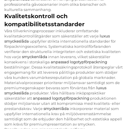
professionella gåvoscenarier inom olika branscher och
kulturella sammanhang.
Kvalitetskontroll och
kompatibilitetsstandarder
Våra tillverkningsprocesser inkluderar omfattande
kvalitetskontrollåtgärder som säkerställer att varje
luxus
smyckeslåda
uppfyller strikta internationella standarder för
förpackningsexcellens. Systematiska kontrollförfaranden
verifierar den strukturella integriteten och estetiska kvaliteten
hos varje
smyckenlåda
innan leverans, vilket säkerställer
konsekvens i storskaliga
anpassad logotypförpackning
beställningar. Dessa kvalitetssäkringsprotokoll återspeglar vårt
engagemang för att leverera pålitliga produkter som stödjer
våra kunders varumärkesreputation på globala marknader.
Materialvalprocesser prioriterar miljöansvar samtidigt som de
premiumegenskaper bevaras som förväntas från
luxus
smyckeslåda
produkter. Våra hållbara inköpspraktiker
säkerställer att
anpassad logotypförpackning
produktionen
stödjer miljöansvar utan att kompromissa med kvalitets- eller
prestandakrav. Varje
smyckenlåda
inkorporerar material som
uppfyller internationella krav på miljööverensstämmelse
samtidigt som de erbjuder den hållbarhet och estetiska appell
som krävs för premiumpresentation av smycken.