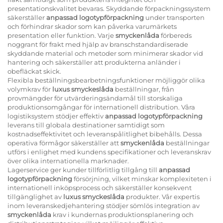
presentationskvalitet bevaras. Skyddande förpackningssystem
säkerställer
anpassad logotypförpackning
under transporten
och förhindrar skador som kan påverka varumärkets
presentation eller funktion. Varje
smyckenlåda
förbereds
noggrant för frakt med hjälp av branschstandardiserade
skyddande material och metoder som minimerar skador vid
hantering och säkerställer att produkterna anländer i
obefläckat skick.
Flexibla beställningsbearbetningsfunktioner möjliggör olika
volymkrav för
luxus smyckeslåda
beställningar, från
provmängder för utvärderingsändamål till storskaliga
produktionsomgångar för internationell distribution. Våra
logistiksystem stödjer effektiv
anpassad logotypförpackning
leverans till globala destinationer samtidigt som
kostnadseffektivitet och leveranspålitlighet bibehålls. Dessa
operativa förmågor säkerställer att
smyckenlåda
beställningar
utförs i enlighet med kundens specifikationer och leveranskrav
över olika internationella marknader.
Lagerservice ger kunder tillförlitlig tillgång till
anpassad
logotypförpackning
försörjning, vilket minskar komplexiteten i
internationell inköpsprocess och säkerställer konsekvent
tillgänglighet av
luxus smyckeslåda
produkter. Vår expertis
inom leveranskedjehantering stödjer sömlös integration av
smyckenlåda
krav i kundernas produktionsplanering och