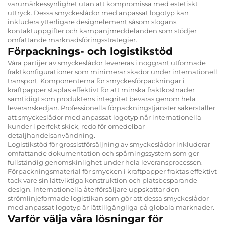
varumärkessynlighet utan att kompromissa med estetiskt
uttryck. Dessa smyckeslådor med anpassat logotyp kan
inkludera ytterligare designelement såsom slogans,
kontaktuppgifter och kampanjmeddelanden som stödjer
omfattande marknadsföringsstrategier.
Förpacknings- och logistikstöd
Våra partijer av smyckeslådor levereras i noggrant utformade
fraktkonfigurationer som minimerar skador under internationell
transport. Komponenterna för smyckesförpackningar i
kraftpapper staplas effektivt för att minska fraktkostnader
samtidigt som produktens integritet bevaras genom hela
leveranskedjan. Professionella förpackningstjänster säkerställer
att smyckeslådor med anpassat logotyp når internationella
kunder i perfekt skick, redo för omedelbar
detaljhandelsanvändning.
Logistikstöd för grossistförsäljning av smyckeslådor inkluderar
omfattande dokumentation och spårningssystem som ger
fullständig genomskinlighet under hela leveransprocessen.
Förpackningsmaterial för smycken i kraftpapper fraktas effektivt
tack vare sin lättviktiga konstruktion och platsbesparande
design. Internationella återförsäljare uppskattar den
strömlinjeformade logistikan som gör att dessa smyckeslådor
med anpassat logotyp är lättillgängliga på globala marknader.
Varför välja våra lösningar för