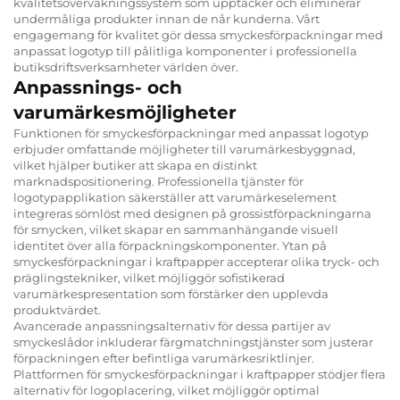
kvalitetsövervakningssystem som upptäcker och eliminerar
undermåliga produkter innan de når kunderna. Vårt
engagemang för kvalitet gör dessa smyckesförpackningar med
anpassat logotyp till pålitliga komponenter i professionella
butiksdriftsverksamheter världen över.
Anpassnings- och
varumärkesmöjligheter
Funktionen för smyckesförpackningar med anpassat logotyp
erbjuder omfattande möjligheter till varumärkesbyggnad,
vilket hjälper butiker att skapa en distinkt
marknadspositionering. Professionella tjänster för
logotypapplikation säkerställer att varumärkeselement
integreras sömlöst med designen på grossistförpackningarna
för smycken, vilket skapar en sammanhängande visuell
identitet över alla förpackningskomponenter. Ytan på
smyckesförpackningar i kraftpapper accepterar olika tryck- och
präglingstekniker, vilket möjliggör sofistikerad
varumärkespresentation som förstärker den upplevda
produktvärdet.
Avancerade anpassningsalternativ för dessa partijer av
smyckeslådor inkluderar färgmatchningstjänster som justerar
förpackningen efter befintliga varumärkesriktlinjer.
Plattformen för smyckesförpackningar i kraftpapper stödjer flera
alternativ för logoplacering, vilket möjliggör optimal