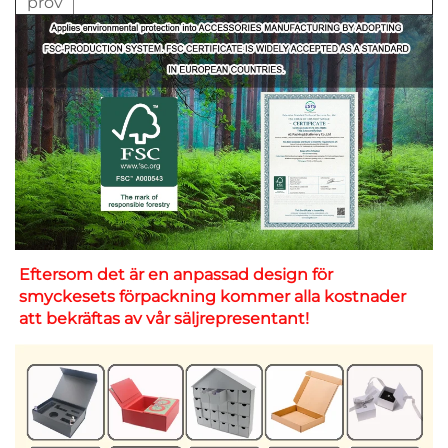
prov
Eftersom det är en anpassad design för 
smyckesets förpackning kommer alla kostnader 
att bekräftas av vår säljrepresentant! 