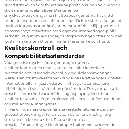
grossistsmyckeslådor för att skapa positiva kundupplevanden i
digitala e-handelsmiljöer. Designen på
smyckesförpackningarna i kraftpapper ger utmärkt skydd
under transporten och anländer i obefläckat skick, vilket ger ett
positivt intryck av återförsäljarens varumärke. Möjligheten att
anpassa smyckeslådorna med eget varumärkeslogotyp blir
särskilt viktig inom e-handel, där förpackningen ofta utgör den
första fysiska interaktionen mellan varumärke och kund.
Kvalitetskontroll och
kompatibilitetsstandarder
Våra grossistsmyckeslådor genomgår rigorösa
kvalitetskontrollprocesser som säkerställer konsekvent
prestanda och utseende över alla produktionsomgångar.
Materialen för smyckesförpackningarna i kraftpapper uppfyller
internationella miljöstandarder, vilket ger återförsäljare
tillförlitlighet i sina hållbarhetspåståenden. Dessa anpassade
smyckeslådor med varumärkeslogotyp uppfyller strikta
kvalitetskrav som stödjer professionella butiksdriftsoperationer
och målen för kundnöjdhet.
Tillverkningsmässig excellens säkerställer att varje parti av
grossistförpackningar för smycken behåller enhetlig färg,
struktur och konstruktion. Produktionen av
smyckesförpackningar i kraftpapper inkluderar avancerade