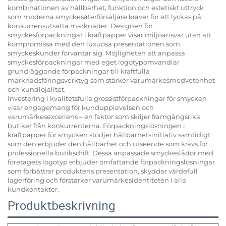
kombinationen av hållbarhet, funktion och estetiskt uttryck
som moderna smyckesåterförsäljare kräver för att lyckas på
konkurrensutsatta marknader. Designen för
smyckesförpackningar i kraftpapper visar miljöansvar utan att
kompromissa med den luxuösa presentationen som
smyckeskunder förväntar sig. Möjligheten att anpassa
smyckesförpackningar med eget logotypomvandlar
grundläggande förpackningar till kraftfulla
marknadsföringsverktyg som stärker varumärkesmedvetenhet
och kundlojalitet.
Investering i kvalitetsfulla grossistförpackningar för smycken
visar engagemang för kundupplevelsen och
varumärkesexcellens – en faktor som skiljer framgångsrika
butiker från konkurrenterna. Förpackningslösningen i
kraftpapper för smycken stödjer hållbarhetsinitiativ samtidigt
som den erbjuder den hållbarhet och utseende som krävs för
professionella butiksdrift. Dessa anpassade smyckeslådor med
företagets logotyp erbjuder omfattande förpackningslösningar
som förbättrar produktens presentation, skyddar värdefull
lagerföring och förstärker varumärkesidentiteten i alla
kundkontakter.
Produktbeskrivning