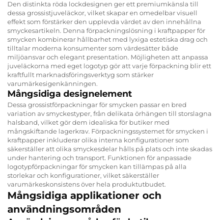
Den distinkta röda lockdesignen ger ett premiumkänsla till
dessa grossistjuveläckor, vilket skapar en omedelbar visuell
effekt som förstärker den upplevda värdet av den innehållna
smyckesartikeln. Denna förpackningslösning i kraftpapper för
smycken kombinerar hållbarhet med lyxiga estetiska drag och
tilltalar moderna konsumenter som värdesätter både
miljöansvar och elegant presentation. Möjligheten att anpassa
juveläckorna med eget logotyp gör att varje förpackning blir ett
kraftfullt marknadsföringsverktyg som stärker
varumärkesigenkänningen.
Mångsidiga designelement
Dessa grossistförpackningar för smycken passar en bred
variation av smyckestyper, från delikata örhängen till storslagna
halsband, vilket gör dem idealiska för butiker med
mångskiftande lagerkrav. Förpackningssystemet för smycken i
kraftpapper inkluderar olika interna konfigurationer som
säkerställer att olika smyckesdelar hålls på plats och inte skadas
under hantering och transport. Funktionen för anpassade
logotypförpackningar för smycken kan tillämpas på alla
storlekar och konfigurationer, vilket säkerställer
varumärkeskonsistens över hela produktutbudet.
Mångsidiga applikationer och
användningsområden