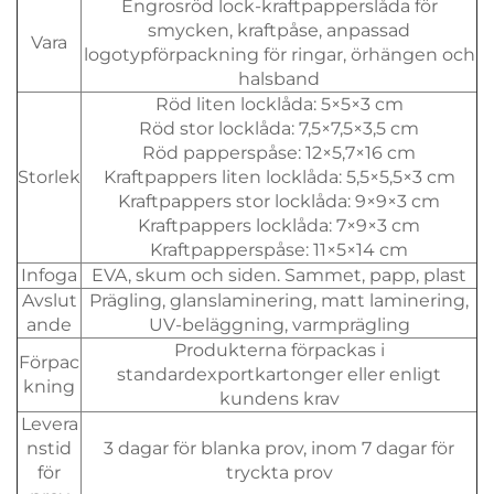
Engrosröd lock-kraftpapperslåda för
smycken, kraftpåse, anpassad
Vara
logotypförpackning för ringar, örhängen och
halsband
Röd liten locklåda: 5×5×3 cm
Röd stor locklåda: 7,5×7,5×3,5 cm
Röd papperspåse: 12×5,7×16 cm
Storlek
Kraftpappers liten locklåda: 5,5×5,5×3 cm
Kraftpappers stor locklåda: 9×9×3 cm
Kraftpappers locklåda: 7×9×3 cm
Kraftpapperspåse: 11×5×14 cm
Infoga
EVA, skum och siden. Sammet, papp, plast
Avslut
Prägling, glanslaminering, matt laminering,
ande
UV-beläggning, varmprägling
Produkterna förpackas i
Förpac
standardexportkartonger eller enligt
kning
kundens krav
Levera
nstid
3 dagar för blanka prov, inom 7 dagar för
för
tryckta prov