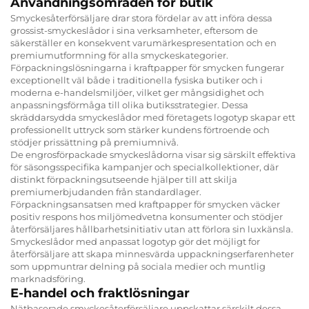
Användningsområden för butik
Smyckesåterförsäljare drar stora fördelar av att införa dessa
grossist-smyckeslådor i sina verksamheter, eftersom de
säkerställer en konsekvent varumärkespresentation och en
premiumutformning för alla smyckeskategorier.
Förpackningslösningarna i kraftpapper för smycken fungerar
exceptionellt väl både i traditionella fysiska butiker och i
moderna e-handelsmiljöer, vilket ger mångsidighet och
anpassningsförmåga till olika butiksstrategier. Dessa
skräddarsydda smyckeslådor med företagets logotyp skapar ett
professionellt uttryck som stärker kundens förtroende och
stödjer prissättning på premiumnivå.
De engrosförpackade smyckeslådorna visar sig särskilt effektiva
för säsongsspecifika kampanjer och specialkollektioner, där
distinkt förpackningsutseende hjälper till att skilja
premiumerbjudanden från standardlager.
Förpackningsansatsen med kraftpapper för smycken väcker
positiv respons hos miljömedvetna konsumenter och stödjer
återförsäljares hållbarhetsinitiativ utan att förlora sin luxkänsla.
Smyckeslådor med anpassat logotyp gör det möjligt for
återförsäljare att skapa minnesvärda uppackningserfarenheter
som uppmuntrar delning på sociala medier och muntlig
marknadsföring.
E-handel och fraktlösningar
Nätbaserade smyckesåterförsäljare uppskattar särskilt dessa