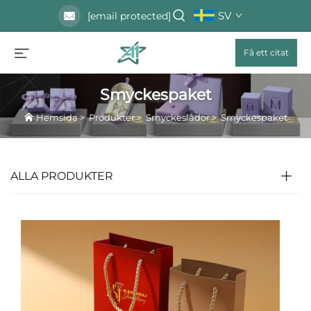
SV
[email protected]
Få ett citat
Smyckespaket
Hemsida
>
Produkter
>
Smyckeslådor
>
Smyckespaket
ALLA PRODUKTER