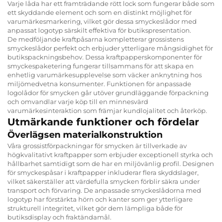
Varje låda har ett framträdande rött lock som fungerar både som
ett skyddande element och som en distinkt möjlighet för
varumärkesmarkering, vilket gör dessa smyckeslådor med
anpassat logotyp särskilt effektiva för butikspresentation.
De medföljande kraftpåsarna kompletterar grossistens
smyckeslådor perfekt och erbjuder ytterligare mångsidighet för
butikspackningsbehov. Dessa kraftpapperskomponenter för
smyckespaketering fungerar tillsammans för att skapa en
enhetlig varumärkesupplevelse som väcker anknytning hos
miljömedvetna konsumenter. Funktionen för anpassade
logolådor för smycken går utöver grundläggande förpackning
och omvandlar varje köp till en minnesvärd
varumärkesinteraktion som främjar kundlojalitet och återköp.
Utmärkande funktioner och fördelar
Överlägsen materialkonstruktion
Våra grossistförpackningar för smycken är tillverkade av
högkvalitativt kraftpapper som erbjuder exceptionell styrka och
hållbarhet samtidigt som de har en miljövänlig profil. Designen
för smyckespåsar i kraftpapper inkluderar flera skyddslager,
vilket säkerställer att värdefulla smycken förblir säkra under
transport och förvaring. De anpassade smyckeslådorna med
logotyp har förstärkta hörn och kanter som ger ytterligare
strukturell integritet, vilket gör dem lämpliga både för
butiksdisplay och fraktändamål.