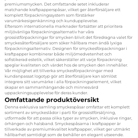
premiumsmycken. Det omfattande setet inkluderar
matchande kraftpapperspåsar, vilket ger återförsäljare ett
komplett förpackningssystem som förstärker
varumärkesigenkänning och kundupplevelse.
Eftersom internationella marknader fortsätter att prioritera
miljövänliga förpackningsalternativ har våra
grossistförpackningar för smycken blivit det föredragna valet för
smyckesåterförsäljare som söker hållbara men ändå lyxiga
förpackningsalternativ. Designen för smyckesförpackningar i
kraftpapper kombinerar både miljömedvetenhet och
sofistikerad estetik, vilket säkerställer att varje förpackning
speglar kvaliteten och värdet hos de smycken den innehåller.
Vår möjlighet att tillverka smyckesförpackningar med
kundanpassat logotyp gör att återförsäljare kan sömlöst
integrera sitt varumärke i alla förpackningselement, vilket
skapar en sammanhängande och minnesvärd
uppackningsupplevelse för deras kunder.
Omfattande produktöversikt
Denna exklusiva samling smyckespåsar omfattar ett komplett
sortiment av smyckeslådor i parti för grossistförsäljning,
utformade för att passa olika typer av smycken, inklusive ringar,
örhängen och halsband. Smyckespåsarna i kraftpapper är
tillverkade av premiumkvalitet kraftpapper, vilket ger utmärkt
hållbarhet samtidigt som de behåller en elegant utseende.