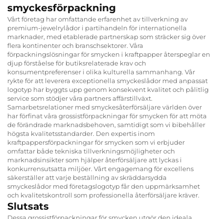
smyckesförpackning
Vårt företag har omfattande erfarenhet av tillverkning av
premium-jewelrylådor i partihandeln för internationella
marknader, med etablerade partnerskap som sträcker sig över
flera kontinenter och branschsektorer. Våra
förpackningslösningar för smycken i kraftpapper återspeglar en
djup förståelse för butiksrelaterade krav och
konsumentpreferenser i olika kulturella sammanhang. Vår
rykte för att leverera exceptionella smyckeslådor med anpassat
logotyp har byggts upp genom konsekvent kvalitet och pålitlig
service som stödjer våra partners affärstillväxt.
Samarbetsrelationer med smyckesåterförsäljare världen över
har förfinat våra grossistförpackningar för smycken för att möta
de förändrade marknadsbehoven, samtidigt som vi bibehåller
högsta kvalitetsstandarder. Den expertis inom
kraftpappersförpackningar för smycken som vi erbjuder
omfattar både tekniska tillverkningsmöjligheter och
marknadsinsikter som hjälper återförsäljare att lyckas i
konkurrensutsatta miljöer. Vårt engagemang för excellens
säkerställer att varje beställning av skräddarsydda
smyckeslådor med företagslogotyp får den uppmärksamhet
och kvalitetskontroll som professionella återförsäljare kräver.
Slutsats
Dessa grossistförpackningar för smycken utgör den ideala