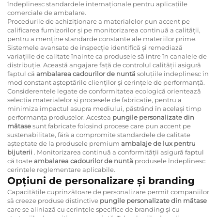
îndeplinesc standardele internaționale pentru aplicațiile
comerciale de ambalare.
Procedurile de achiziționare a materialelor pun accent pe
calificarea furnizorilor și pe monitorizarea continuă a calității,
pentru a menține standarde constante ale materiilor prime.
Sistemele avansate de inspecție identifică și remediază
variațiile de calitate înainte ca produsele să intre în canalele de
distribuție. Această angajare față de controlul calității asigură
faptul că
ambalarea cadourilor de nuntă
soluțiile îndeplinesc în
mod constant așteptările clienților și cerințele de performanță.
Considerentele legate de conformitatea ecologică orientează
selecția materialelor și procesele de fabricație, pentru a
minimiza impactul asupra mediului, păstrând în același timp
performanța produselor. Acestea
pungile personalizate din
mătase
sunt fabricate folosind procese care pun accent pe
sustenabilitate, fără a compromite standardele de calitate
așteptate de la produsele premium
ambalaje de lux pentru
bijuterii
. Monitorizarea continuă a conformității asigură faptul
că toate
ambalarea cadourilor de nuntă
produsele îndeplinesc
cerințele reglementare aplicabile.
Opțiuni de personalizare și branding
Capacitățile cuprinzătoare de personalizare permit companiilor
să creeze produse distinctive
pungile personalizate din mătase
care se aliniază cu cerințele specifice de branding și cu