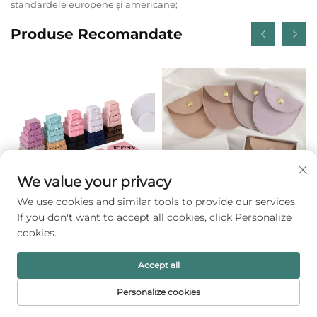
standardele europene și americane;
Produse Recomandate
We value your privacy
We use cookies and similar tools to provide our services.
If you don't want to accept all cookies, click Personalize
Cutie de ambalare
Pungă de lux
cookies.
personalizată, elegantă,
personalizată cu logo, din
cu sertar, din carton rigid,
piele sintetică PU, pentru
Accept all
semnată, pentru
bijuterii, tip plic cu buton
Personalize cookies
ornamentare, cutie
de fixare, cu căptușeală
Obțineți o ofertă gratuită
excepțională pentru
moale din microfibră,
PRIMA PAGINĂ
PRODUSE
E-MAIL
TEL