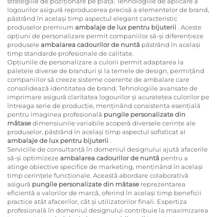
strategiile de poziționare pe piață. Tehnologiile de aplicare a
logourilor asigură reproducerea precisă a elementelor de brand,
păstrând în același timp aspectul elegant caracteristic
produselor premium
ambalaje de lux pentru bijuterii
. Aceste
opțiuni de personalizare permit companiilor să-și diferențieze
produsele
ambalarea cadourilor de nuntă
păstrând în același
timp standarde profesionale de calitate.
Opțiunile de personalizare a culorii permit adaptarea la
paletele diverse de branduri și la temele de design, permițând
companiilor să creeze sisteme coerente de ambalare care
consolidează identitatea de brand. Tehnologiile avansate de
imprimare asigură claritatea logourilor și acuratețea culorilor pe
întreaga serie de producție, menținând consistența esențială
pentru imaginea profesională
pungile personalizate din
mătase
dimensiunile variabile acoperă diversele cerințe ale
produselor, păstrând în același timp aspectul sofisticat al
ambalaje de lux pentru bijuterii
.
Serviciile de consultanță în domeniul designului ajută afacerile
să-și optimizeze
ambalarea cadourilor de nuntă
pentru a
atinge obiective specifice de marketing, menținând în același
timp cerințele funcționale. Această abordare colaborativă
asigură
pungile personalizate din mătase
reprezentarea
eficientă a valorilor de marcă, oferind în același timp beneficii
practice atât afacerilor, cât și utilizatorilor finali. Expertiza
profesională în domeniul designului contribuie la maximizarea