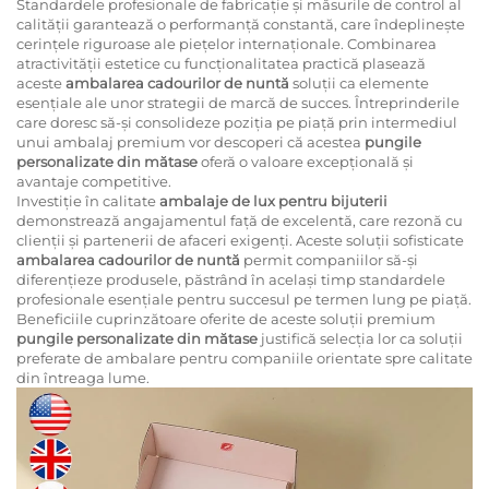
Standardele profesionale de fabricație și măsurile de control al
calității garantează o performanță constantă, care îndeplinește
cerințele riguroase ale piețelor internaționale. Combinarea
atractivității estetice cu funcționalitatea practică plasează
aceste
ambalarea cadourilor de nuntă
soluții ca elemente
esențiale ale unor strategii de marcă de succes. Întreprinderile
care doresc să-și consolideze poziția pe piață prin intermediul
unui ambalaj premium vor descoperi că acestea
pungile
personalizate din mătase
oferă o valoare excepțională și
avantaje competitive.
Investiție în calitate
ambalaje de lux pentru bijuterii
demonstrează angajamentul față de excelentă, care rezonă cu
clienții și partenerii de afaceri exigenți. Aceste soluții sofisticate
ambalarea cadourilor de nuntă
permit companiilor să-și
diferențieze produsele, păstrând în același timp standardele
profesionale esențiale pentru succesul pe termen lung pe piață.
Beneficiile cuprinzătoare oferite de aceste soluții premium
pungile personalizate din mătase
justifică selecția lor ca soluții
preferate de ambalare pentru companiile orientate spre calitate
din întreaga lume.