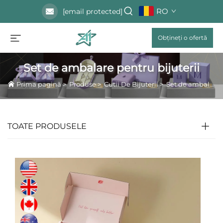
RO
[email protected]
Obțineți o ofertă
Set de ambalare pentru bijuterii
Prima pagină
>
Produse
>
Cutii De Bijuterii
>
Set de ambalare pentru bijuterii
TOATE PRODUSELE