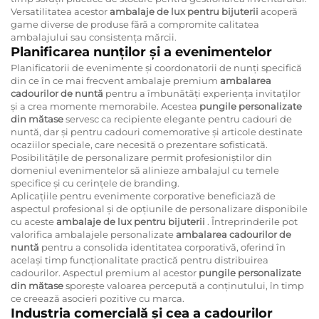
Versatilitatea acestor
ambalaje de lux pentru bijuterii
acoperă
game diverse de produse fără a compromite calitatea
ambalajului sau consistența mărcii.
Planificarea nunților și a evenimentelor
Planificatorii de evenimente și coordonatorii de nunți specifică
din ce în ce mai frecvent ambalaje premium
ambalarea
cadourilor de nuntă
pentru a îmbunătăți experiența invitaților
și a crea momente memorabile. Acestea
pungile personalizate
din mătase
servesc ca recipiente elegante pentru cadouri de
nuntă, dar și pentru cadouri comemorative și articole destinate
ocaziilor speciale, care necesită o prezentare sofisticată.
Posibilitățile de personalizare permit profesioniștilor din
domeniul evenimentelor să alinieze ambalajul cu temele
specifice și cu cerințele de branding.
Aplicațiile pentru evenimente corporative beneficiază de
aspectul profesional și de opțiunile de personalizare disponibile
cu aceste
ambalaje de lux pentru bijuterii
. Întreprinderile pot
valorifica ambalajele personalizate
ambalarea cadourilor de
nuntă
pentru a consolida identitatea corporativă, oferind în
același timp funcționalitate practică pentru distribuirea
cadourilor. Aspectul premium al acestor
pungile personalizate
din mătase
sporește valoarea percepută a conținutului, în timp
ce creează asocieri pozitive cu marca.
Industria comercială și cea a cadourilor