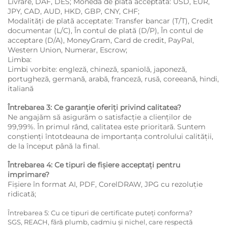
Livrare, DAF, DES; Monedă de plată acceptată: USD, EUR,
JPY, CAD, AUD, HKD, GBP, CNY, CHF;
Modalități de plată acceptate: Transfer bancar (T/T), Credit
documentar (L/C), În contul de plată (D/P), În contul de
acceptare (D/A), MoneyGram, Card de credit, PayPal,
Western Union, Numerar, Escrow;
Limba:
Limbi vorbite: engleză, chineză, spaniolă, japoneză,
portugheză, germană, arabă, franceză, rusă, coreeană, hindi,
italiană
Întrebarea 3: Ce garanție oferiți privind calitatea?
Ne angajăm să asigurăm o satisfacție a clienților de
99,99%. În primul rând, calitatea este prioritară. Suntem
conștienți întotdeauna de importanța controlului calității,
de la început până la final.
Întrebarea 4: Ce tipuri de fișiere acceptați pentru
imprimare?
Fișiere în format AI, PDF, CorelDRAW, JPG cu rezoluție
ridicată;
Întrebarea 5: Cu ce tipuri de certificate puteți conforma?
SGS, REACH, fără plumb, cadmiu și nichel, care respectă