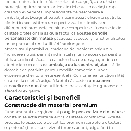
includ materiale din mătase selectate cu grijă, care oferă o
protecție optimă pentru articolele delicate, în același timp
creând o experiență impresionantă de deschidere a
ambalajului. Designul pătrat maximizează eficiența spațială,
oferind în același timp un aspect vizual distinctiv care
diferențiază produsele pe piețele competitive. Construcția de
calitate profesională asigură faptul că acestea
pungile
personalizate din mătase
păstrează aspectul și funcționalitatea
lor pe parcursul unei utilizări îndelungate.
Mecanismul portabil cu cordoane de închidere asigură o
închidere sigură, permițând în același timp acces ușor pentru
utilizatorii finali. Această caracteristică de design gândită cu
atenție face ca acestea
ambalaje de lux pentru bijuterii
să fie
deosebit de potrivite pentru mediile comerciale, unde
experiența clientului este esențială. Combinarea funcționalității
cu atracția estetică asigură faptul că acestea
ambalarea
cadourilor de nuntă
soluții îndeplinesc cerințele riguroase ale
afacerilor exigente.
Caracteristici și beneficii
Construcție din material premium
Fundamentul excepțional al
pungile personalizate din mătase
constă în selecția materialelor și calitatea construcției. Aceste
produse folosesc stofe de catifea premium care oferă o textură
superioară și un aspect vizual impresionant, asigurând în