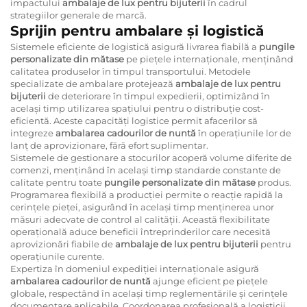
impactului
ambalaje de lux pentru bijuterii
în cadrul
strategiilor generale de marcă.
Sprijin pentru ambalare și logistică
Sistemele eficiente de logistică asigură livrarea fiabilă a
pungile
personalizate din mătase
pe piețele internaționale, menținând
calitatea produselor în timpul transportului. Metodele
specializate de ambalare protejează
ambalaje de lux pentru
bijuterii
de deteriorare în timpul expedierii, optimizând în
același timp utilizarea spațiului pentru o distribuție cost-
eficientă. Aceste capacități logistice permit afacerilor să
integreze
ambalarea cadourilor de nuntă
în operațiunile lor de
lanț de aprovizionare, fără efort suplimentar.
Sistemele de gestionare a stocurilor acoperă volume diferite de
comenzi, menținând în același timp standarde constante de
calitate pentru toate
pungile personalizate din mătase
produs.
Programarea flexibilă a producției permite o reacție rapidă la
cerințele pieței, asigurând în același timp menținerea unor
măsuri adecvate de control al calității. Această flexibilitate
operațională aduce beneficii întreprinderilor care necesită
aprovizionări fiabile de
ambalaje de lux pentru bijuterii
pentru
operațiunile curente.
Expertiza în domeniul expediției internaționale asigură
ambalarea cadourilor de nuntă
ajunge eficient pe piețele
globale, respectând în același timp reglementările și cerințele
documentare aplicabile. Coordonarea profesională a logisticii