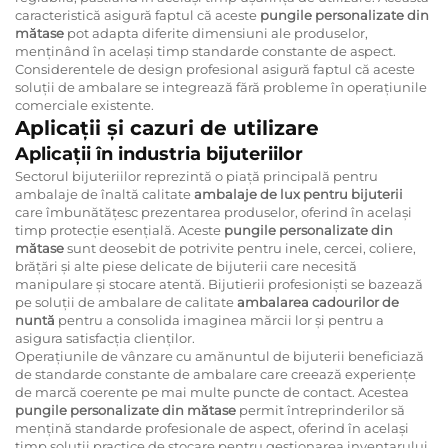
caracteristică asigură faptul că aceste
pungile personalizate din
mătase
pot adapta diferite dimensiuni ale produselor,
menținând în același timp standarde constante de aspect.
Considerentele de design profesional asigură faptul că aceste
soluții de ambalare se integrează fără probleme în operațiunile
comerciale existente.
Aplicații și cazuri de utilizare
Aplicații în industria bijuteriilor
Sectorul bijuteriilor reprezintă o piață principală pentru
ambalaje de înaltă calitate
ambalaje de lux pentru bijuterii
care îmbunătățesc prezentarea produselor, oferind în același
timp protecție esențială. Aceste
pungile personalizate din
mătase
sunt deosebit de potrivite pentru inele, cercei, coliere,
brățări și alte piese delicate de bijuterii care necesită
manipulare și stocare atentă. Bijutierii profesioniști se bazează
pe soluții de ambalare de calitate
ambalarea cadourilor de
nuntă
pentru a consolida imaginea mărcii lor și pentru a
asigura satisfacția clienților.
Operațiunile de vânzare cu amănuntul de bijuterii beneficiază
de standarde constante de ambalare care creează experiențe
de marcă coerente pe mai multe puncte de contact. Acestea
pungile personalizate din mătase
permit întreprinderilor să
mențină standarde profesionale de aspect, oferind în același
timp soluții practice de stocare pentru gestionarea inventarului.