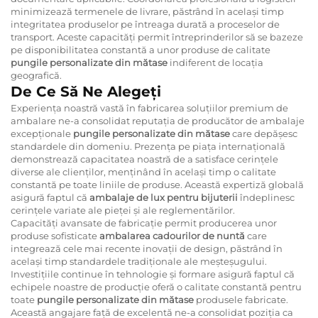
minimizează termenele de livrare, păstrând în același timp
integritatea produselor pe întreaga durată a proceselor de
transport. Aceste capacități permit întreprinderilor să se bazeze
pe disponibilitatea constantă a unor produse de calitate
pungile personalizate din mătase
indiferent de locația
geografică.
De Ce Să Ne Alegeți
Experiența noastră vastă în fabricarea soluțiilor premium de
ambalare ne-a consolidat reputația de producător de ambalaje
excepționale
pungile personalizate din mătase
care depășesc
standardele din domeniu. Prezența pe piața internațională
demonstrează capacitatea noastră de a satisface cerințele
diverse ale clienților, menținând în același timp o calitate
constantă pe toate liniile de produse. Această expertiză globală
asigură faptul că
ambalaje de lux pentru bijuterii
îndeplinesc
cerințele variate ale pieței și ale reglementărilor.
Capacități avansate de fabricație permit producerea unor
produse sofisticate
ambalarea cadourilor de nuntă
care
integrează cele mai recente inovații de design, păstrând în
același timp standardele tradiționale ale meșteșugului.
Investițiile continue în tehnologie și formare asigură faptul că
echipele noastre de producție oferă o calitate constantă pentru
toate
pungile personalizate din mătase
produsele fabricate.
Această angajare față de excelentă ne-a consolidat poziția ca