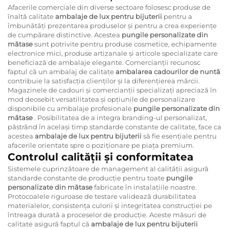
Afacerile comerciale din diverse sectoare folosesc produse de
înaltă calitate
ambalaje de lux pentru bijuterii
pentru a
îmbunătăți prezentarea produselor și pentru a crea experiențe
de cumpărare distinctive. Acestea
pungile personalizate din
mătase
sunt potrivite pentru produse cosmetice, echipamente
electronice mici, produse artizanale și articole specializate care
beneficiază de ambalaje elegante. Comercianții recunosc
faptul că un ambalaj de calitate
ambalarea cadourilor de nuntă
contribuie la satisfacția clienților și la diferențierea mărcii.
Magazinele de cadouri și comercianții specializați apreciază în
mod deosebit versatilitatea și opțiunile de personalizare
disponibile cu ambalaje profesionale
pungile personalizate din
mătase
. Posibilitatea de a integra branding-ul personalizat,
păstrând în același timp standarde constante de calitate, face ca
acestea
ambalaje de lux pentru bijuterii
să fie esențiale pentru
afacerile orientate spre o poziționare pe piața premium.
Controlul calității și conformitatea
Sistemele cuprinzătoare de management al calității asigură
standarde constante de producție pentru toate
pungile
personalizate din mătase
fabricate în instalațiile noastre.
Protocoalele riguroase de testare validează durabilitatea
materialelor, consistența culorii și integritatea construcției pe
întreaga durată a proceselor de producție. Aceste măsuri de
calitate asigură faptul că
ambalaje de lux pentru bijuterii