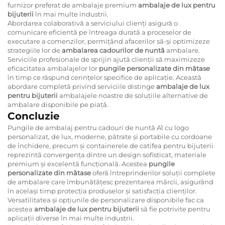
furnizor preferat de ambalaje premium
ambalaje de lux pentru
bijuterii
în mai multe industrii.
Abordarea colaborativă a serviciului clienți asigură o
comunicare eficientă pe întreaga durată a proceselor de
executare a comenzilor, permițând afacerilor să-și optimizeze
strategiile lor de
ambalarea cadourilor de nuntă
ambalare.
Serviciile profesionale de sprijin ajută clienții să maximizeze
eficacitatea ambalajelor lor
pungile personalizate din mătase
în timp ce răspund cerințelor specifice de aplicație. Această
abordare completă privind serviciile distinge
ambalaje de lux
pentru bijuterii
ambalajele noastre de soluțiile alternative de
ambalare disponibile pe piață.
Concluzie
Pungile de ambalaj pentru cadouri de nuntă A1 cu logo
personalizat, de lux, moderne, pătrate și portabile cu cordoane
de închidere, precum și containerele de catifea pentru bijuterii
reprezintă convergența dintre un design sofisticat, materiale
premium și excelentă funcțională. Acestea
pungile
personalizate din mătase
oferă întreprinderilor soluții complete
de ambalare care îmbunătățesc prezentarea mărcii, asigurând
în același timp protecția produselor și satisfacția clienților.
Versatilitatea și opțiunile de personalizare disponibile fac ca
acestea
ambalaje de lux pentru bijuterii
să fie potrivite pentru
aplicații diverse în mai multe industrii.