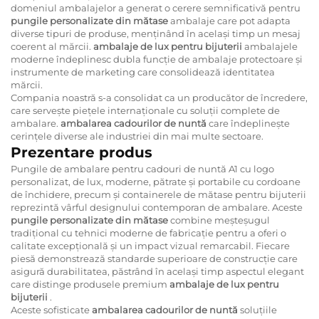
domeniul ambalajelor a generat o cerere semnificativă pentru
pungile personalizate din mătase
ambalaje care pot adapta
diverse tipuri de produse, menținând în același timp un mesaj
coerent al mărcii.
ambalaje de lux pentru bijuterii
ambalajele
moderne îndeplinesc dubla funcție de ambalaje protectoare și
instrumente de marketing care consolidează identitatea
mărcii.
Compania noastră s-a consolidat ca un producător de încredere,
care servește piețele internaționale cu soluții complete de
ambalare.
ambalarea cadourilor de nuntă
care îndeplinește
cerințele diverse ale industriei din mai multe sectoare.
Prezentare produs
Pungile de ambalare pentru cadouri de nuntă A1 cu logo
personalizat, de lux, moderne, pătrate și portabile cu cordoane
de închidere, precum și containerele de mătase pentru bijuterii
reprezintă vârful designului contemporan de ambalare. Aceste
pungile personalizate din mătase
combine meșteșugul
tradițional cu tehnici moderne de fabricație pentru a oferi o
calitate excepțională și un impact vizual remarcabil. Fiecare
piesă demonstrează standarde superioare de construcție care
asigură durabilitatea, păstrând în același timp aspectul elegant
care distinge produsele premium
ambalaje de lux pentru
bijuterii
.
Aceste sofisticate
ambalarea cadourilor de nuntă
soluțiile