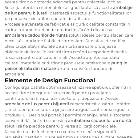
același timp o protecție adecvată pentru obiectele închise.
Selecția atentă a materialelor asigură faptul că aceste
ambalaje
de lux pentru bijuterii
păstrează aspectul și funcționalitatea lor
pe parcursul ciclurilor repetate de utilizare.
Procesele avansate de fabricație asigură o calitate constantă în
cadrul tuturor loturilor de producție, făcând din aceste
ambalarea cadourilor de nuntă
soluții ideale pentru afaceri care
necesită standarde fiabile de ambalare. Suprafața de catifea
oferă proprietăți naturale de amortizare care protejează
obiectele delicate, în același timp creând o experiență tactilă
luxoasă pentru utilizatorii finali. Această atenție acordată
calității materialelor distinge produsele profesionale
pungile
personalizate din mătase
de alternativele standard de
ambalare.
Elemente de Design Funcțional
Configurația pătrată optimizează utilizarea spațiului, oferind în
același timp integritate structurală pentru protejarea
conținutului în timpul transportului și depozitării. Aceste
ambalaje de lux pentru bijuterii
caracteristică: cusături întărite
și închideri proiectate cu grijă care asigură conținerea sigură a
produsului. Designul portabil permite manipularea și stocarea
convenabilă, făcând ca acestea
ambalarea cadourilor de nuntă
soluții să fie practice pentru diverse aplicații comerciale.
Mecanismul de închidere cu cordoane oferă o siguranță
reglabilă, păstrând în același timp ușurința de utilizare. Această