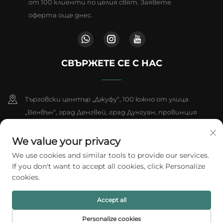
от 100 клиенти по целия свят. Заявете
оферта още днес.
СВЪРЖЕТЕ СЕ С НАС
Търговски център „Джуфу“, 100 южно от улица
„Венвън“, град Денгвей, град Дунгуан, провинция
Гуандун, Китай
We value your privacy
+86-18802602550
We use cookies and similar tools to provide our services.
If you don't want to accept all cookies, click Personalize
[email protected]
cookies.
Accept all
© 2026 A1 Packing Co., Ltd. Всички права запазени.
Политика за
поверителност
Personalize cookies