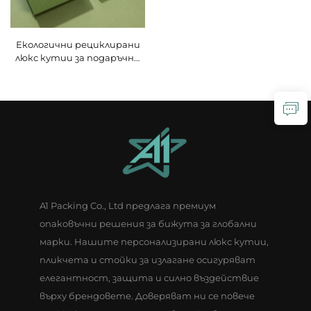
Екологични рециклирани
люкс кутии за подаръчни
бижута A1 с релефно
изпъкнало модерно
правоъгълно оформление,
кутия за подвески,
хартиена кутия за
бижута – пръстени,
огърлици, магнитно
затваряне
A1 Packing Co., Ltd предлага премиум
опаковъчни решения за бижута за глобални
марки. Нашите персонализирани люкс кутии,
пликчета и стойки за излагане осигуряват
елегантност, защита и силно въздействие
върху брендовете. Доверяват ни се повече