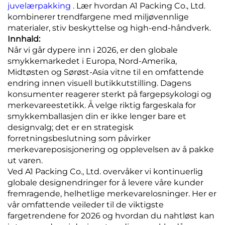
juvelærpakking
. Lær hvordan A1 Packing Co., Ltd.
kombinerer trendfargene med miljøvennlige
materialer, stiv beskyttelse og high-end-håndverk.
Innhald:
Når vi går dypere inn i 2026, er den globale
smykkemarkedet i Europa, Nord-Amerika,
Midtøsten og Sørøst-Asia vitne til en omfattende
endring innen visuell butikkutstilling. Dagens
konsumenter reagerer sterkt på fargepsykologi og
merkevareestetikk. Å velge riktig fargeskala for
smykkemballasjen din er ikke lenger bare et
designvalg; det er en strategisk
forretningsbeslutning som påvirker
merkevareposisjonering og opplevelsen av å pakke
ut varen.
Ved A1 Packing Co., Ltd. overvåker vi kontinuerlig
globale designendringer for å levere våre kunder
fremragende, helhetlige merkevarelosninger. Her er
vår omfattende veileder til de viktigste
fargetrendene for 2026 og hvordan du nahtløst kan