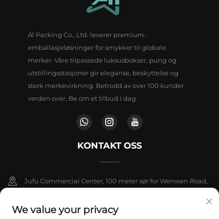
A1 Packing Co., Ltd. leverer premium-
emballasjeløsninger for smykker til globale
merker. Våre tilpassede luksusbokser, pung og
utstillingsstasjoner gir eleganse, beskyttelse og
sterk merkevirkning. Betrodd av over 100 kunder
verden over. Be om et tilbud i dag.
KONTAKT OSS
Jufu Commercial Center, 100 meter sør for Wenwen Road,
Dengwei-by, Dongguan-by, provinsen Guangdong, Kina
We value your privacy
+86-18802602550