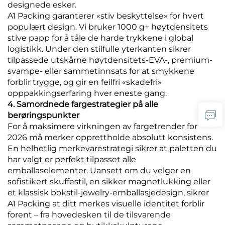
designede esker.
A1 Packing garanterer «stiv beskyttelse» for hvert
populært design. Vi bruker 1000 g+ høytdensitets
stive papp for å tåle de harde trykkene i global
logistikk. Under den stilfulle yterkanten sikrer
tilpassede utskårne høytdensitets-EVA-, premium-
svampe- eller sammetinnsats for at smykkene
forblir trygge, og gir en feilfri «skadefri»
opppakkingserfaring hver eneste gang.
4. Samordnede fargestrategier på alle
berøringspunkter
For å maksimere virkningen av fargetrender for
2026 må merker opprettholde absolutt konsistens.
En helhetlig merkevarestrategi sikrer at paletten du
har valgt er perfekt tilpasset alle
emballaselementer. Uansett om du velger en
sofistikert skuffestil, en sikker magnetlukking eller
et klassisk bokstil-jewelry-emballasjedesign, sikrer
A1 Packing at ditt merkes visuelle identitet forblir
forent – fra hovedesken til de tilsvarende