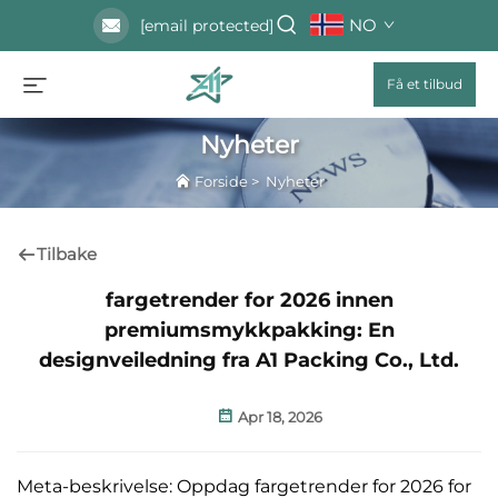
NO
[email protected]
Få et tilbud
Nyheter
Forside
>
Nyheter
Tilbake
fargetrender for 2026 innen
premiumsmykkpakking: En
designveiledning fra A1 Packing Co., Ltd.
Apr 18, 2026
Meta-beskrivelse: Oppdag fargetrender for 2026 for