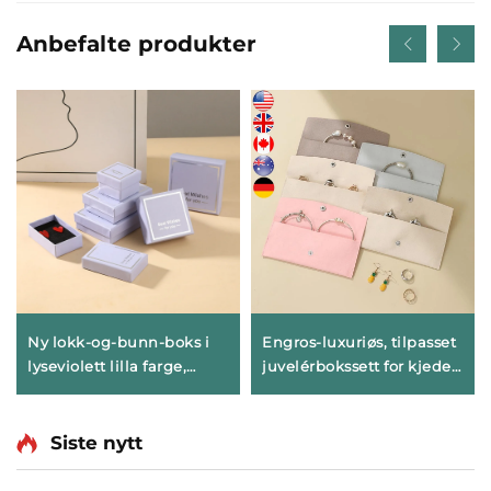
Anbefalte produkter
Ny lokk-og-bunn-boks i
Engros-luxuriøs, tilpasset
lyseviolett lilla farge,
juvelérbokssett for kjeder,
rektangulær, enkel
ringer og øreringer med
mønsterdesign
skuffepakking, personlig
juvelpakkeboks for
gjøre-gaveboks i større
Siste nytt
oppbevaring av ringer og
mengder
halskjeder