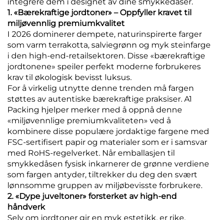
integrere dem i designet av dine smykkedåser.
1. «Bærekraftige jordtoner» – Oppfyller kravet til
miljøvennlig premiumkvalitet
I 2026 dominerer dempete, naturinspirerte farger
som varm terrakotta, salviegrønn og myk steinfarge
i den high-end-retailsektoren. Disse «bærekraftige
jordtonene» speiler perfekt moderne forbrukeres
krav til økologisk bevisst luksus.
For å virkelig utnytte denne trenden må fargen
støttes av autentiske bærekraftige praksiser. A1
Packing hjelper merker med å oppnå denne
«miljøvennlige premiumkvaliteten» ved å
kombinere disse populære jordaktige fargene med
FSC-sertifisert papir og materialer som er i samsvar
med RoHS-regelverket. Når emballasjen til
smykkedåsen fysisk inkarnerer de grønne verdiene
som fargen antyder, tiltrekker du deg den svært
lønnsomme gruppen av miljøbevisste forbrukere.
2. «Dype juveltoner» forsterket av high-end
håndverk
Selv om jordtoner gir en myk estetikk, er rike,