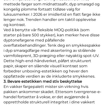
mettede farger som midnattssafir, dyp smaragd og
kongelig plomme fortsatt tidløse valg for
luksusmerker. I 2026 er imidlertid en flatt farge ikke
lenger nok. Trenden handler om taktil opplevelse
og kontrast.
Ved å benytte vår fleksible MOQ-politikk (som
starter på bare 500 stykker), kan merker heve disse
dyptonefargene med påfallende
overflatebehandlinger. Tenk deg en smykkespakke
i dyp smaragdfarge med aksertering av strålende
varmfolieprent, 3D-præging eller nøyaktig spot-UV.
Dette high-end-håndverket, påført strukturert
papir, skaper en slående visuell kontrast som
forbedrer unboxing-estetikken og hever den
oppfattede verdien av de inkluderte smykkenes.
3. Bevare estetikken med stiv beskyttelse
En vakker fargepalett mister sin virkning hvis
pakken ankommer skadet. Ettersom tverrgrense-e-
handel fortsetter å vokse, er det avgjørende å
opprettholde strukturell integritet i dine vakkert