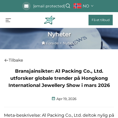
NO
[email protected]
Få et tilbud
Nyheter
Forside
>
Nyheter
Tilbake
Bransjainsikter: A1 Packing Co., Ltd.
utforsker globale trender på Hongkong
International Jewellery Show i mars 2026
Apr 19, 2026
Meta-beskrivelse: A1 Packing Co., Ltd. deltok nylig på