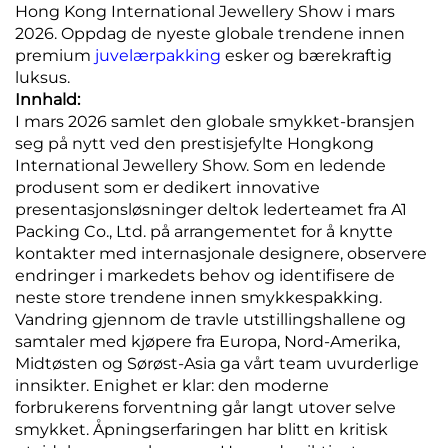
Hong Kong International Jewellery Show i mars
2026. Oppdag de nyeste globale trendene innen
premium
juvelærpakking
esker og bærekraftig
luksus.
Innhald:
I mars 2026 samlet den globale smykket-bransjen
seg på nytt ved den prestisjefylte Hongkong
International Jewellery Show. Som en ledende
produsent som er dedikert innovative
presentasjonsløsninger deltok lederteamet fra A1
Packing Co., Ltd. på arrangementet for å knytte
kontakter med internasjonale designere, observere
endringer i markedets behov og identifisere de
neste store trendene innen smykkespakking.
Vandring gjennom de travle utstillingshallene og
samtaler med kjøpere fra Europa, Nord-Amerika,
Midtøsten og Sørøst-Asia ga vårt team uvurderlige
innsikter. Enighet er klar: den moderne
forbrukerens forventning går langt utover selve
smykket. Åpningserfaringen har blitt en kritisk