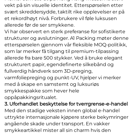
vekt på sin visuelle identitet. Etterspørselen etter
svært skreddersydde, taktilt rike opplevelser er på
et rekordhøyt nivå. Forbrukere vil føle luksusen
allerede før de ser smykkene.
Vi har observert en sterk preferanse for sofistikerte
strukturer og avslutninger. A1 Packing møter denne
etterspørselen gjennom vår fleksible MOQ-politikk,
som lar merker få tilgang til premium-tilpassing
allerede fra bare 500 stykker. Ved å bruke elegant
strukturert papir, egendefinerte silkebånd og
fullverdig håndverk som 3D-preging,
varmfoliepreging og punkt-UV, hjelper vi merker
med å skape en samstemt og luksuriøs
smykkespakke som hever hele
oppåpakkingsritualet.
3. Uforhandlet beskyttelse for tverrgrense-e-handel
Med den stadige veksten innen global e-handel
uttrykte internasjonale kjøpere sterke bekymringer
angående skade under transport. En vakker
smykkeartikkel mister all sin charm hvis den