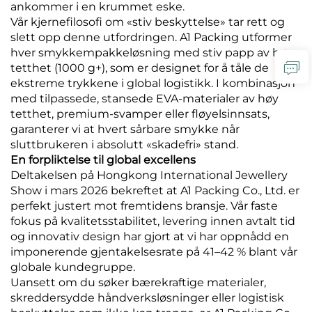
ankommer i en krummet eske.
Vår kjernefilosofi om «stiv beskyttelse» tar rett og
slett opp denne utfordringen. A1 Packing utformer
hver smykkempakkeløsning med stiv papp av høy
tetthet (1000 g+), som er designet for å tåle de
ekstreme trykkene i global logistikk. I kombinasjon
med tilpassede, stansede EVA-materialer av høy
tetthet, premium-svamper eller fløyelsinnsats,
garanterer vi at hvert sårbare smykke når
sluttbrukeren i absolutt «skadefri» stand.
En forpliktelse til global excellens
Deltakelsen på Hongkong International Jewellery
Show i mars 2026 bekreftet at A1 Packing Co., Ltd. er
perfekt justert mot fremtidens bransje. Vår faste
fokus på kvalitetsstabilitet, levering innen avtalt tid
og innovativ design har gjort at vi har oppnådd en
imponerende gjentakelsesrate på 41–42 % blant vår
globale kundegruppe.
Uansett om du søker bærekraftige materialer,
skreddersydde håndverksløsninger eller logistisk