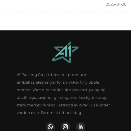
2026-01-20
A1 Packing Co., Ltd. leverer premium-
emballasjeløsninger for smykker til globale
merker. Våre tilpassede luksusbokser, pung og
utstillingsstasjoner gir eleganse, beskyttelse og
sterk merkevirkning. Betrodd av over 100 kunder
verden over. Be om et tilbud i dag.