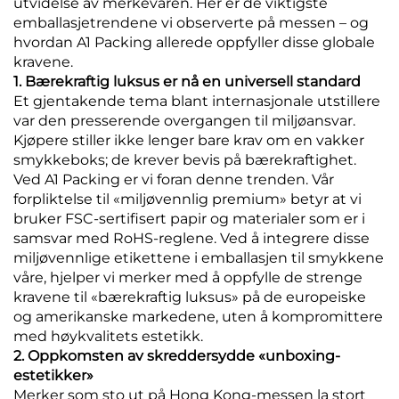
utvidelse av merkevaren. Her er de viktigste
emballasjetrendene vi observerte på messen – og
hvordan A1 Packing allerede oppfyller disse globale
kravene.
1. Bærekraftig luksus er nå en universell standard
Et gjentakende tema blant internasjonale utstillere
var den presserende overgangen til miljøansvar.
Kjøpere stiller ikke lenger bare krav om en vakker
smykkeboks; de krever bevis på bærekraftighet.
Ved A1 Packing er vi foran denne trenden. Vår
forpliktelse til «miljøvennlig premium» betyr at vi
bruker FSC-sertifisert papir og materialer som er i
samsvar med RoHS-reglene. Ved å integrere disse
miljøvennlige etikettene i emballasjen til smykkene
våre, hjelper vi merker med å oppfylle de strenge
kravene til «bærekraftig luksus» på de europeiske
og amerikanske markedene, uten å kompromittere
med høykvalitets estetikk.
2. Oppkomsten av skreddersydde «unboxing-
estetikker»
Merker som sto ut på Hong Kong-messen la stort