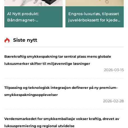
A1 Nytt produkt:
Engros-luxuriøs, tilpasset
Båndmagnet-
juvelérbokssett for kjeder,
svingesmykkeboks i
ringer og øreringer med
luksusutgave –
skuffepakking, personlig
smykkelpakking for ring,
gjøre-gaveboks i større
Siste nytt
klokke, halskjede og
mengder
ørering – gavepakkeboks
Bærekraftig smykkespakning tar sentral plass mens globale
med logo
luksusmerker skifter til miljøvennlige løsninger
2026-03-15
Tilpassing og teknologisk integrasjon definerer på ny premium-
smykkespakningsopplevelser
2026-02-28
Verdensmarkedet for smykkemballasje vokser kraftig, drevet av
luksuspremiering og regional utvidelse