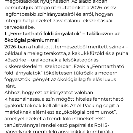
megoldásokat nyújthasson. Az alábbiakban
bemutatjuk átfogó útmutatónkat a 2026-os év
legfontosabb színirányzatairól és arról, hogyan
integrálhatja ezeket zavartalanul ékszertáskái
tervezésébe.
1. „Fenntartható földi árnyalatok” – Találkozzon az
ökológiai prémiummal
2026-ban a halkított, természetből merített színek –
például a meleg terakotta, a kakukkfűzöld és a puha
kőszürke – uralkodnak a felsőkategóriás
kiskereskedelmi szektorban. Ezek a „Fenntartható
földi árnyalatok” tökéletesen tükrözik a modern
fogyasztók igényét az ökológiailag felelős luxus
iránt.
Ahhoz, hogy ezt az irányzatot valóban
kihasználhassa, a szín mögött hiteles fenntartható
gyakorlatoknak kell állniuk. Az A1 Packing segít a
márkáknak elérni ezt az „ökológiai prémiumot”,
amellyel ezeket a trendi földi színeket FSC
tanúsítvánnyal rendelkező papírral és RoHS-
irányelvnek megfelelő anyagokkal kombinálja.