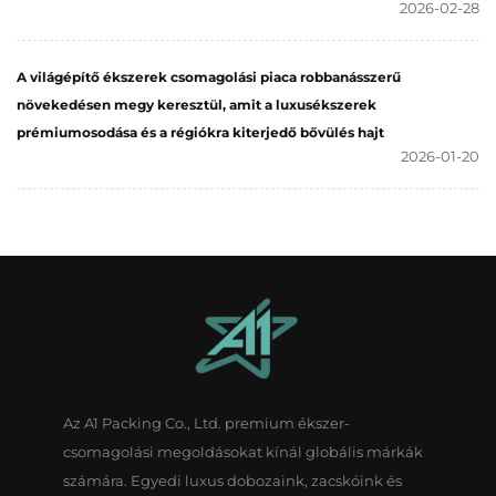
2026-02-28
A világépítő ékszerek csomagolási piaca robbanásszerű
növekedésen megy keresztül, amit a luxusékszerek
prémiumosodása és a régiókra kiterjedő bővülés hajt
2026-01-20
Az A1 Packing Co., Ltd. premium ékszer-
csomagolási megoldásokat kínál globális márkák
számára. Egyedi luxus dobozaink, zacskóink és