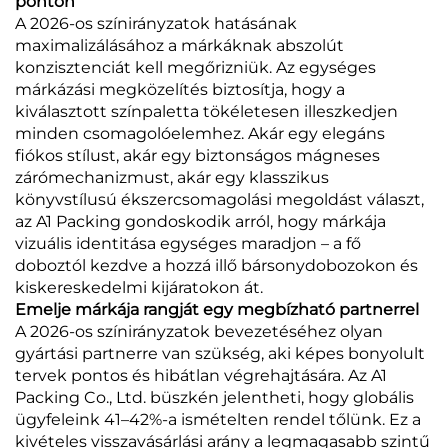
ponton
A 2026-os színirányzatok hatásának
maximalizálásához a márkáknak abszolút
konzisztenciát kell megőrizniük. Az egységes
márkázási megközelítés biztosítja, hogy a
kiválasztott színpaletta tökéletesen illeszkedjen
minden csomagolóelemhez. Akár egy elegáns
fiókos stílust, akár egy biztonságos mágneses
zárómechanizmust, akár egy klasszikus
könyvstílusú ékszercsomagolási megoldást választ,
az A1 Packing gondoskodik arról, hogy márkája
vizuális identitása egységes maradjon – a fő
doboztól kezdve a hozzá illő bársonydobozokon és
kiskereskedelmi kijáratokon át.
Emelje márkája rangját egy megbízható partnerrel
A 2026-os színirányzatok bevezetéséhez olyan
gyártási partnerre van szükség, aki képes bonyolult
tervek pontos és hibátlan végrehajtására. Az A1
Packing Co., Ltd. büszkén jelentheti, hogy globális
ügyfeleink 41–42%-a ismételten rendel tőlünk. Ez a
kivételes visszavásárlási arány a legmagasabb szintű