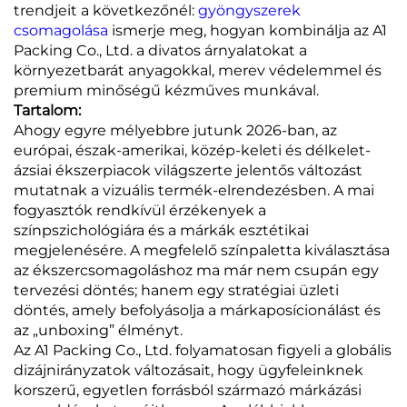
trendjeit a következőnél:
gyöngyszerek
csomagolása
ismerje meg, hogyan kombinálja az A1
Packing Co., Ltd. a divatos árnyalatokat a
környezetbarát anyagokkal, merev védelemmel és
premium minőségű kézműves munkával.
Tartalom:
Ahogy egyre mélyebbre jutunk 2026-ban, az
európai, észak-amerikai, közép-keleti és délkelet-
ázsiai ékszerpiacok világszerte jelentős változást
mutatnak a vizuális termék-elrendezésben. A mai
fogyasztók rendkívül érzékenyek a
színpszichológiára és a márkák esztétikai
megjelenésére. A megfelelő színpaletta kiválasztása
az ékszercsomagoláshoz ma már nem csupán egy
tervezési döntés; hanem egy stratégiai üzleti
döntés, amely befolyásolja a márkaposícionálást és
az „unboxing” élményt.
Az A1 Packing Co., Ltd. folyamatosan figyeli a globális
dizájnirányzatok változásait, hogy ügyfeleinknek
korszerű, egyetlen forrásból származó márkázási