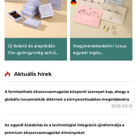
Új fedelű és alapládás
Nagykereskedelmi luxus
lila–gyöngyvirág színű
egyedi logós
téglalap alakú egyszerű
ékszerdoboz-készlet
mintás ékszertartó doboz
nyakláncokhoz,
gyűrűk és nyakláncok
gyűrűkhöz,
Aktuális hírek
tárolására
fülbevalókhoz, fiókos
csomagoláshoz,
A fenntartható ékszercsomagolás központi szerepet kap, ahogy a
személyre szabott
globális luxusmárkák áttérnek a környezettudatos megoldásokra
ajándékdoboz nagy
2026-03-15
mennyiségben
Az egyedi kialakítás és a technológiai integráció újraformálja a
prémium ékszercsomagolási élményeket