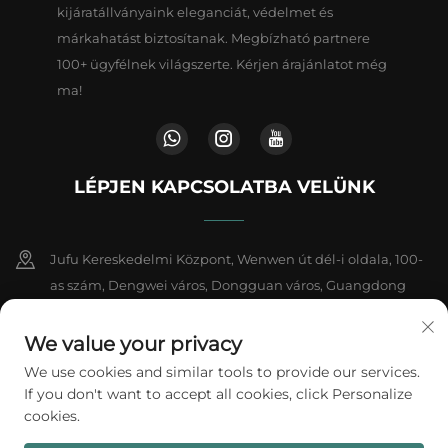
kijáratállványaink eleganciát, védelmet és
márkahatást biztosítanak. Megbízható partnere
100+ ügyfélnek világszerte. Kérjen árajánlatot még
ma!
LÉPJEN KAPCSOLATBA VELÜNK
Jufu Kereskedelmi Központ, Wenwen út dél-i oldala, 100-
as szám, Dengwei város, Dongguan város, Guangdong
tartomány, Kína
We value your privacy
+86-18802602550
We use cookies and similar tools to provide our services.
If you don't want to accept all cookies, click Personalize
[email protected]
cookies.