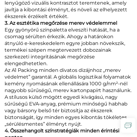
lenyűgöző vizuális kontrasztot teremtenek, amely
javítja a kibontási élményt, és növeli az elhelyezett
ékszerek érzékelt értékét.
3. Az esztétika megőrzése merev védelemmel
Egy gyönyörű színpaletta elveszíti hatását, ha a
csomag sérülten érkezik. Ahogy a határokon
átnyúló e-kereskedelem egyre jobban növekszik,
termékei szépen megtervezett dobozainak
szerkezeti integritásának megőrzése
elengedhetetlen.
Az A1 Packing minden divatos dizájnhoz „merev
védelmet” garantál. A globális logisztikai folyamatok
kemény nyomásának ellenállására 1000 g/nm²-nél
nagyobb sűrűségű, merev kartonpapírt használunk.
A stílusos külső mögött egyedi kivágású, nagy
sűrűségű EVA-anyag, prémium minőségű habhab
vagy bársony belső tér biztosítja az ékszerek
biztonságát, így minden egyes kibontás tökéletes,
„sérülésmentes” élményt nyújt.
4. Összehangolt színstratégiák minden érintési