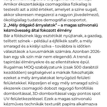
Amikor ékszertáskája csomagolása fizikailag is
testesíti azt a zöld értéket, amelyet a színe sugall,
akkor sikeresen megszerzi a nagyon jövedelmező,
ökológiailag tudatos demográfiai csoportot.
2. „Mély drágakő árnyalatok” – a magas színvonalú
kézművesség által fokozott élmény
Bár a földszínek lágy esztétikát nyújtanak, a gazdag,
telített színek – például a éjfélkék szafír, a mély
smaragd és a királyi szilva – továbbra is időtlen
választások a luxusmárkák számára. Azonban 2026-
ban egy sík szín már nem elegendő. A trend a
tapintási élményekre és az ellentétekre épül.
Rugalmas MOQ-szabályzatunk (csak 500 darabtól
kezdődően) segítségével a márkák fokozhatják
ezeket a mély árnyalatokat lenyűgöző felületi
felületekkel. Képzeljen el egy mély smaragd színű
ékszerek csomagoló dobozt ragyogó forrófóliás
domborítással, 3D-domborítással vagy pontos spot
UV-felületkezeléssel. Ezek a magas színvonalú
kézműves technikák texturált papírra alkalmazva