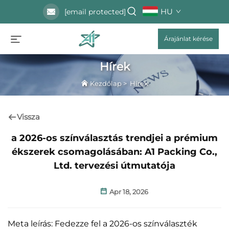
HU
[email protected]
Árajánlat kérése
Hírek
Kezdőlap
>
Hírek
Vissza
a 2026-os színválasztás trendjei a prémium
ékszerek csomagolásában: A1 Packing Co.,
Ltd. tervezési útmutatója
Apr 18, 2026
Meta leírás: Fedezze fel a 2026-os színválaszték