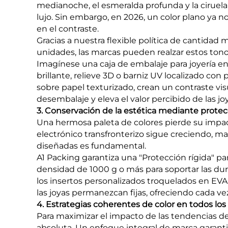
medianoche, el esmeralda profunda y la ciruel
lujo. Sin embargo, en 2026, un color plano ya no
en el contraste.
Gracias a nuestra flexible política de cantida
unidades, las marcas pueden realzar estos ton
Imagínese una caja de embalaje para joyería 
brillante, relieve 3D o barniz UV localizado con
sobre papel texturizado, crean un contraste vis
desembalaje y eleva el valor percibido de las jo
3. Conservación de la estética mediante protec
Una hermosa paleta de colores pierde su impac
electrónico transfronterizo sigue creciendo, ma
diseñadas es fundamental.
A1 Packing garantiza una "Protección rígida" pa
densidad de 1000 g o más para soportar las duras
los insertos personalizados troquelados en EV
las joyas permanezcan fijas, ofreciendo cada v
4. Estrategias coherentes de color en todos lo
Para maximizar el impacto de las tendencias d
absoluta. Un enfoque integral de marca garant