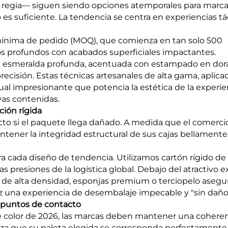
a regia— siguen siendo opciones atemporales para marc
 es suficiente. La tendencia se centra en experiencias tác
d mínima de pedido (MOQ), que comienza en tan solo 500
os profundos con acabados superficiales impactantes.
en esmeralda profunda, acentuada con estampado en do
 precisión. Estas técnicas artesanales de alta gama, aplica
ual impresionante que potencia la estética de la experie
yas contenidas.
ción rígida
to si el paquete llega dañado. A medida que el comerci
ntener la integridad estructural de sus cajas bellamente
ra cada diseño de tendencia. Utilizamos cartón rígido de 
 presiones de la logística global. Debajo del atractivo ex
A de alta densidad, esponjas premium o terciopelo aseg
ez una experiencia de desembalaje impecable y "sin daño
s puntos de contacto
e color de 2026, las marcas deben mantener una cohere
iza que su paleta elegida se corresponda perfectamente