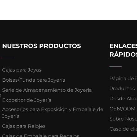
NUESTROS PRODUCTOS
ENLACE
RÁPIDO
Cajas para Joyas
Página de i
Bolsas/Funda para Joyería
Productos
Serie de Almacenamiento de Joyería
s
Desde Alib
Expositor de Joyería
OEM/ODM
Accesorios para Exposición y Embalaje de
Joyería
Sobre Noso
Cajas para Relojes
Caso de cl
Cajas de Embalaje para Regalos