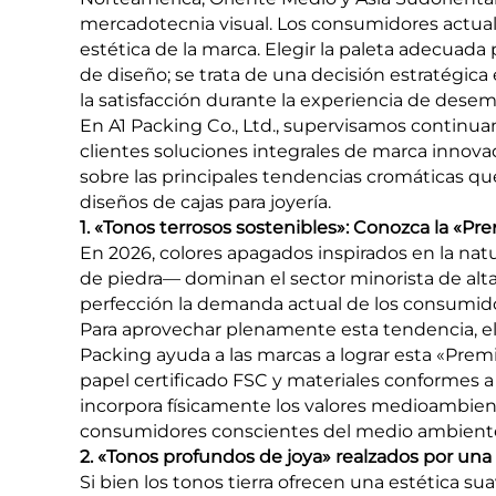
mercadotecnia visual. Los consumidores actuale
estética de la marca. Elegir la paleta adecuad
de diseño; se trata de una decisión estratégica
la satisfacción durante la experiencia de desem
En A1 Packing Co., Ltd., supervisamos continua
clientes soluciones integrales de marca innov
sobre las principales tendencias cromáticas qu
diseños de cajas para joyería.
1. «Tonos terrosos sostenibles»: Conozca la «P
En 2026, colores apagados inspirados en la natu
de piedra— dominan el sector minorista de alta 
perfección la demanda actual de los consumido
Para aprovechar plenamente esta tendencia, el 
Packing ayuda a las marcas a lograr esta «Pr
papel certificado FSC y materiales conformes a
incorpora físicamente los valores medioambien
consumidores conscientes del medio ambient
2. «Tonos profundos de joya» realzados por una
Si bien los tonos tierra ofrecen una estética su