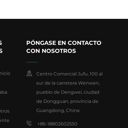
S
PÓNGASE EN CONTACTO
S
CON NOSOTROS
nicio
Centro Comercial Jufu, 100 al
sur de la carretera Wenwen,
aba
pueblo de Dengwei, ciudad
de Dongguan, provincia de
Guangdong, China
tros
iente
+86-18802602550