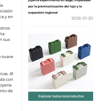
joyería experimenta un auge, impulsado
la
por la premiumización del lujo y la
ecisión
expansión regional
ca y en
2026-01-20
stros
eta
n sus
o suave
cas. A1
oda con
oyería
ento de
Explorar todos los productos