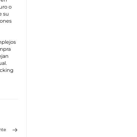
uro o
e su
iones
mplejos
ompra
ejan
al.
acking
nte