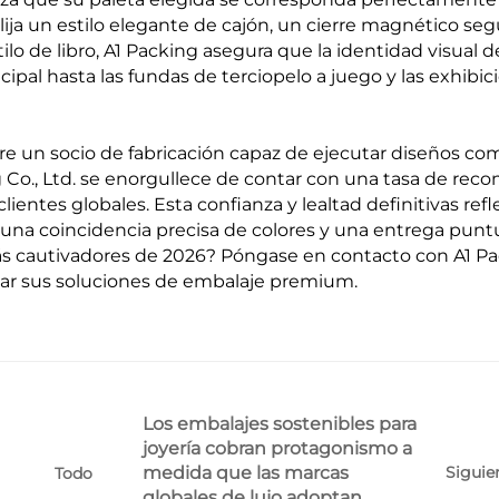
ija un estilo elegante de cajón, un cierre magnético seg
tilo de libro, A1 Packing asegura que la identidad visual d
ipal hasta las fundas de terciopelo a juego y las exhibic
ere un socio de fabricación capaz de ejecutar diseños co
 Co., Ltd. se enorgullece de contar con una tasa de rec
clientes globales. Esta confianza y lealtad definitivas refl
una coincidencia precisa de colores y una entrega puntu
más cautivadores de 2026? Póngase en contacto con A1 P
zar sus soluciones de embalaje premium.
Los embalajes sostenibles para
joyería cobran protagonismo a
medida que las marcas
Siguie
Todo
globales de lujo adoptan