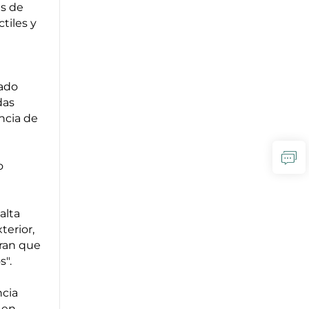
as de
tiles y
rado
das
ncia de
o
alta
terior,
uran que
s".
ncia
 en