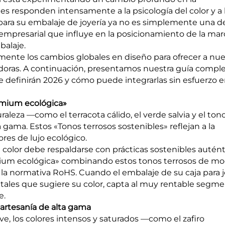
s responden intensamente a la psicología del color y a 
a para su embalaje de joyería ya no es simplemente una d
 empresarial que influye en la posicionamiento de la mar
balaje.
mente los cambios globales en diseño para ofrecer a nue
adoras. A continuación, presentamos nuestra guía compl
e definirán 2026 y cómo puede integrarlas sin esfuerzo e
remium ecológica»
raleza —como el terracota cálido, el verde salvia y el ton
gama. Estos «Tonos terrosos sostenibles» reflejan a la
res de lujo ecológico.
color debe respaldarse con prácticas sostenibles auténti
emium ecológica» combinando estos tonos terrosos de m
 la normativa RoHS. Cuando el embalaje de su caja para j
tales que sugiere su color, capta al muy rentable segm
e.
 artesanía de alta gama
ave, los colores intensos y saturados —como el zafiro