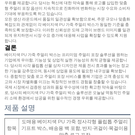
우위를 제공합니다. 당사는 혁신에 대한 약속을 통해 로고를 삽입한 맞춤
형 주얼리 포장 옵션이 지속적으로 진화하여 변화하는 시장 수요와 소비자
기대에 부응하도록 하고 있습니다.
모든 생산 라운드에서 품질의 일관성을 확보함으로써, 주문 규모나 맞춤화
복잡도와 관계없이 각 베이지색 PU 가죽 주얼리 박스가 동일한 기준을 충
족하도록 보장합니다. 이러한 신뢰성은 도매 고객이 브랜드 이미지를 일관
되게 유지하면서 시장 수요 증가에 대응해 사업을 확장할 수 있도록 지원
합니다.
결론
베이지색 PU 가죽 주얼리 박스는 프리미엄 주얼리 포장 솔루션을 원하는
기업에게 우아함, 기능성 및 상업적 실현 가능성의 최적 균형을 제공합니
다. 당사의 사각 플립톱 선물 상자 디자인은 제품 전시 효과를 높이는 정교
한 기능을 갖추었으며, 동시에 상업용 용도에 필요한 내구성을 확보합니
다. 종합적인 맞춤 로고 주얼리 포장 서비스를 통해 기업은 고객 충성도 제
고와 시장 차별화를 이끄는 독창적인 브랜드 경험을 창출할 수 있습니다.
국제 시장에서 검증된 성과와 품질 우수성에 대한 확고한 약속을 바탕으
로, 당사의 베이지색 PU 가죽 주얼리 박스 솔루션은 오늘날 역동적인 주얼
리 소매 환경에서 성공을 위한 필수적인 경쟁 우위를 제공합니다.
제품 설명
도매용 베이지색 PU 가죽 정사각형 플립톱 주얼리
항목
기프트 박스, 배송용 백 포함, 반지·귀걸이·목걸이용
맞춤 로고 포장