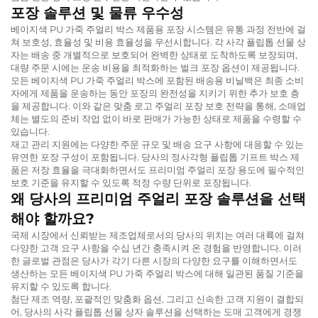
포장 솔루션 및 물류 우수성
베이지색 PU 가죽 주얼리 박스 제품용 포장 시스템은 유통 과정 전반에 걸
쳐 보호성, 효율성 및 비용 효율성을 우선시합니다. 각 사각 플립톱 선물 상
자는 배송 중 개별적으로 보호되어 완벽한 상태로 도착하도록 보장되며,
대량 주문 시에는 운송 비용을 최적화하는 벌크 포장 옵션이 제공됩니다.
모든 베이지색 PU 가죽 주얼리 박스에 포함된 배송용 비닐백은 최종 소비
자에게 제품을 운송하는 동안 포장의 완전성을 지키기 위한 추가 보호 층
을 제공합니다. 이와 같은 맞춤 로고 주얼리 포장 보호 전략을 통해, 소매업
체는 별도의 준비 작업 없이 바로 판매가 가능한 상태로 제품을 수령할 수
있습니다.
재고 관리 지원에는 다양한 주문 규모 및 배송 요구 사항에 대응할 수 있는
유연한 포장 구성이 포함됩니다. 당사의 정사각형 플립톱 기프트 박스 제
품은 저장 효율을 극대화하면서도 프리미엄 주얼리 포장 용도에 필수적인
보호 기준을 유지할 수 있도록 적정 수량 단위로 포장됩니다.
왜 당사의 프리미엄 주얼리 포장 솔루션을 선택
해야 할까요?
국제 시장에서 신뢰받는 제조업체로서의 당사의 위치는 여러 대륙에 걸쳐
다양한 고객 요구 사항을 수십 년간 충족시켜 온 경험을 반영합니다. 이러
한 글로벌 관점은 당사가 각기 다른 시장의 다양한 요구를 이해하면서도
생산하는 모든 베이지색 PU 가죽 주얼리 박스에 대해 일관된 품질 기준을
유지할 수 있도록 합니다.
첨단 제조 역량, 포괄적인 맞춤화 옵션, 그리고 신속한 고객 지원이 결합되
어, 당사의 사각 플립톱 선물 상자 솔루션을 선택하는 도매 고객에게 경쟁