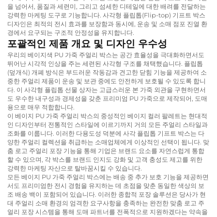
을 넘어서, 품질과 세련미, 그리고 섬세한 디테일에 대한 배려를 전달하는
강력한 마케팅 도구로 기능합니다. 사각형 플립톱(Flip-top) 기프트 박스
디자인은 최적의 전시 효과를 보장함과 동시에, 운송 및 소매 점포 진열 환
경에서 요구되는 구조적 안정성을 유지합니다.
포괄적인 제품 개요 및 디자인 우수성
우리의 베이지색 PU 가죽 주얼리 박스는 공간 효율성을 극대화하면서도
뛰어난 시각적 인상을 주는 세련된 사각형 구조를 채택했습니다. 플립톱
(덮개식) 개폐 방식은 부드러운 작동감과 견고한 닫힘 기능을 제공하여 소
중한 주얼리 제품이 운송 및 보관 중에도 안전하게 보호될 수 있도록 합니
다. 이 사각형 플립톱 선물 상자는 고급스러운 본 가죽 외관을 구현하면서
도 우수한 내구성과 경제성을 갖춘 프리미엄 PU 가죽으로 제작되어, 도매
용으로 매우 적합합니다.
이 베이지 PU 가죽 주얼리 박스의 중성적인 베이지 컬러 팔레트는 현대적
인 디자인부터 전통적인 스타일에 이르기까지 거의 모든 주얼리 스타일과
조화를 이룹니다. 이러한 다용도성 덕분에 사각 플립톱 기프트 박스는 다
양한 주얼리 컬렉션을 취급하는 소매업체에게 이상적인 선택이 됩니다. 맞
춤 로고 주얼리 포장 기능을 통해 기업은 브랜드 요소를 자연스럽게 통합
할 수 있으며, 각 박스를 브랜드 인지도 강화 및 고객 충성도 제고를 위한
강력한 마케팅 자산으로 탈바꿈시킬 수 있습니다.
모든 베이지 PU 가죽 주얼리 박스에는 배송 중 추가 보호 기능을 제공하면
서도 프리미엄한 전시 경험을 유지하는 데 초점을 맞춘 동일한 색상의 보
조 배송 백이 포함되어 있습니다. 이러한 종합적 포장 솔루션은 당사가 현
대 주얼리 소매 환경의 엄격한 요구사항을 충족하는 완전한 맞춤 로고 주
얼리 포장 시스템을 통해 도매 파트너를 전폭적으로 지원하겠다는 약속을