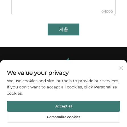
0/1000
제출
We value your privacy
We use cookies and similar tools to provide our services.
If you don't want to accept all cookies, click Personalize
A1 패킹 주식회사는 글로벌 브랜드를 위한 프리미엄 주얼리
cookies.
포장 솔루션을 제공합니다. 당사의 맞춤형 럭셔리 박스, 파
우치 및 전시 스탠드는 우아함, 보호 기능 및 브랜드 임팩트
Accept all
를 동시에 구현합니다. 전 세계 100개 이상의 고객사로부터
Personalize cookies
신뢰받고 있습니다. 지금 바로 견적을 요청하세요.
홈페이지
제품
이메일
전화번호