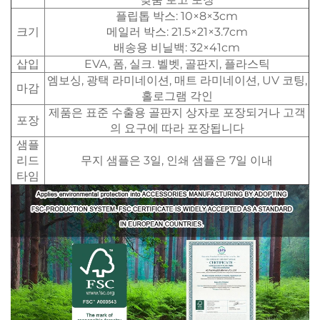
플립톱 박스: 10×8×3cm
크기
메일러 박스: 21.5×21×3.7cm
배송용 비닐백: 32×41cm
삽입
EVA, 폼, 실크. 벨벳, 골판지, 플라스틱
엠보싱, 광택 라미네이션, 매트 라미네이션, UV 코팅,
마감
홀로그램 각인
제품은 표준 수출용 골판지 상자로 포장되거나 고객
포장
의 요구에 따라 포장됩니다
샘플
리드
무지 샘플은 3일, 인쇄 샘플은 7일 이내
타임