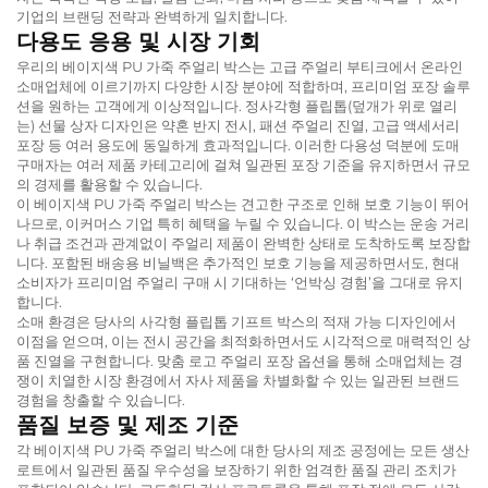
기업의 브랜딩 전략과 완벽하게 일치합니다.
다용도 응용 및 시장 기회
우리의 베이지색 PU 가죽 주얼리 박스는 고급 주얼리 부티크에서 온라인
소매업체에 이르기까지 다양한 시장 분야에 적합하며, 프리미엄 포장 솔루
션을 원하는 고객에게 이상적입니다. 정사각형 플립톱(덮개가 위로 열리
는) 선물 상자 디자인은 약혼 반지 전시, 패션 주얼리 진열, 고급 액세서리
포장 등 여러 용도에 동일하게 효과적입니다. 이러한 다용성 덕분에 도매
구매자는 여러 제품 카테고리에 걸쳐 일관된 포장 기준을 유지하면서 규모
의 경제를 활용할 수 있습니다.
이 베이지색 PU 가죽 주얼리 박스는 견고한 구조로 인해 보호 기능이 뛰어
나므로, 이커머스 기업 특히 혜택을 누릴 수 있습니다. 이 박스는 운송 거리
나 취급 조건과 관계없이 주얼리 제품이 완벽한 상태로 도착하도록 보장합
니다. 포함된 배송용 비닐백은 추가적인 보호 기능을 제공하면서도, 현대
소비자가 프리미엄 주얼리 구매 시 기대하는 ‘언박싱 경험’을 그대로 유지
합니다.
소매 환경은 당사의 사각형 플립톱 기프트 박스의 적재 가능 디자인에서
이점을 얻으며, 이는 전시 공간을 최적화하면서도 시각적으로 매력적인 상
품 진열을 구현합니다. 맞춤 로고 주얼리 포장 옵션을 통해 소매업체는 경
쟁이 치열한 시장 환경에서 자사 제품을 차별화할 수 있는 일관된 브랜드
경험을 창출할 수 있습니다.
품질 보증 및 제조 기준
각 베이지색 PU 가죽 주얼리 박스에 대한 당사의 제조 공정에는 모든 생산
로트에서 일관된 품질 우수성을 보장하기 위한 엄격한 품질 관리 조치가