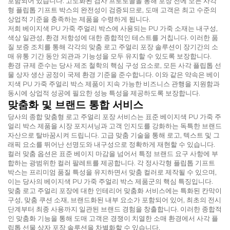
포함되어 있습니다. 고도화된 검사 프로토콜을 통해 포장 전에 모든 사각
형 플립톱 기프트 박스의 완전성이 검증되므로, 도매 고객은 최고 수준의
상업적 기준을 충족하는 제품을 수령하게 됩니다.
저희 베이지색 PU 가죽 주얼리 박스에 사용되는 PU 가죽 소재는 내구성,
색상 일관성, 환경 저항성에 대한 종합적인 테스트를 거칩니다. 이러한 품
질 보증 조치를 통해 각각의 맞춤 로고 주얼리 포장 솔루션이 장기간의 소
매 유통 기간 동안 외관과 기능성을 모두 유지할 수 있도록 보장합니다.
환경 규제 준수는 당사 제조 철학의 핵심 구성 요소로, 모든 사각 플립톱 선
물 상자 생산 공정이 국제 환경 기준을 준수합니다. 이와 같은 약속은 베이
지색 PU 가죽 주얼리 박스 제품이 지속 가능한 비즈니스 관행을 지원함과
동시에 상업적 성공에 필요한 성능 특성을 제공하도록 보장합니다.
맞춤화 및 브랜드 통합 서비스
당사의 종합 맞춤형 로고 주얼리 포장 서비스는 표준 베이지색 PU 가죽 주
얼리 박스 제품을 시장 포지셔닝과 고객 인지도를 강화하는 독특한 브랜드
자산으로 탈바꿈시켜 드립니다. 고급 맞춤 기술을 통해 로고, 텍스트 및 그
래픽 요소를 뛰어난 선명도와 내구성으로 정확하게 재현할 수 있습니다.
컬러 맞춤 옵션은 표준 베이지 마감을 넘어서 특정 브랜드 요구 사항에 부
합하는 광범위한 컬러 팔레트를 제공합니다. 각 정사각형 플립톱 기프트
박스는 프리미엄 품질 특성을 유지하면서 맞춤 컬러로 제작될 수 있으며,
이는 당사의 베이지색 PU 가죽 주얼리 박스 제품군의 핵심 특징입니다.
맞춤 로고 주얼리 포장에 대한 인테리어 맞춤화 서비스에는 특화된 칸막이
구성, 맞춤 쿠션 소재, 브랜드화된 내부 요소가 포함되어 있어, 최초의 전시
단계부터 최종 사용까지 일관된 브랜드 경험을 창출합니다. 이러한 종합적
인 맞춤화 기능을 통해 도매 고객은 경쟁이 치열한 소매 환경에서 사각 플
립톱 선물 상자 포장 솔루션을 차별화할 수 있습니다.