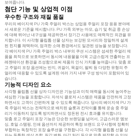
보여줍니다.
첨단 기능 및 상업적 이점
우수한 구조와 재질 품질
우리의 베이지색 PU 가죽 주얼리 박스는 상업용 주얼리 포장 응용 분야에
서 새로운 기준을 제시합니다. PU 가죽 외부는 마모, 습기 및 취급 중 손상
에 대해 뛰어난 내구성을 제공하면서 장기간 사용에도 매력적인 외관을 유
지합니다. 이 사각형 플립톱 선물 상자는 보강된 모서리와 정밀하게 설계
된 힌지를 채택하여, 엄격한 소매 환경에서도 일관된 성능을 보장합니다.
각 베이지색 PU 가죽 주얼리 박스 내부의 쿠션 시스템은 섬세한 주얼리 제
품을 최적으로 보호하면서 동시에 내용물을 더욱 고급스럽게 연출하는 프
레젠테이션 환경을 조성함으로써 제품의 인식 가치를 높여줍니다. 맞춤 로
고 주얼리 포장 옵션에는 반지, 귀걸이, 목걸이, 팔찌 등 다양한 유형의 주
얼리에 대응할 수 있도록 설계된 여러 가지 내부 구성 방식이 포함되어 있
습니다.
기능적 디자인 요소
사각형 플립톱 선물 상자 디자인은 기능성과 미적 매력을 동시에 높여주는
세심한 기능을 포함합니다. 자석식 클로저 시스템은 제품을 안전하게 고정
하면서도 고객이 간편하게 열 수 있도록 해줍니다. 당사의 베이지색 PU 가
죽 주얼리 박스는 전략적으로 배치된 슬롯과 칸막이를 통해 운송 중 주얼
리가 이동하지 않도록 방지하면서도 정돈된 전시 효과를 유지합니다.
맞춤 로고 주얼리 포장 기능은 단순한 브랜딩을 넘어서, 고급스러운 엠보
싱, 호일 스탬핑, 인쇄 옵션까지 제공하여 특정 브랜드 요구사항에 정확히
부합하는 독창적인 포장 솔루션을 구현합니다. 각 사각형 플립톱 선물 상
자는 독특한 색상 조합, 질감 변화, 마감 처리 등으로 맞춤 제작할 수 있어