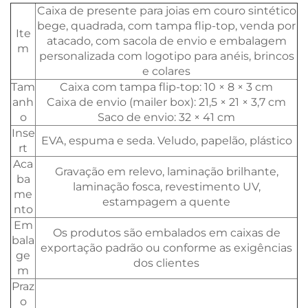
Caixa de presente para joias em couro sintético
bege, quadrada, com tampa flip-top, venda por
Ite
atacado, com sacola de envio e embalagem
m
personalizada com logotipo para anéis, brincos
e colares
Tam
Caixa com tampa flip-top: 10 × 8 × 3 cm
anh
Caixa de envio (mailer box): 21,5 × 21 × 3,7 cm
o
Saco de envio: 32 × 41 cm
Inse
EVA, espuma e seda. Veludo, papelão, plástico
rt
Aca
Gravação em relevo, laminação brilhante,
ba
laminação fosca, revestimento UV,
me
estampagem a quente
nto
Em
Os produtos são embalados em caixas de
bala
exportação padrão ou conforme as exigências
ge
dos clientes
m
Praz
o