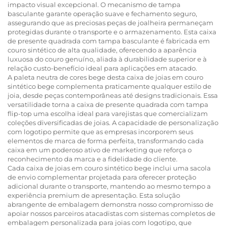
impacto visual excepcional. O mecanismo de tampa
basculante garante operação suave e fechamento seguro,
assegurando que as preciosas peças de joalheira permaneçam
protegidas durante o transporte e o armazenamento. Esta caixa
de presente quadrada com tampa basculante é fabricada em
couro sintético de alta qualidade, oferecendo a aparência
luxuosa do couro genuíno, aliada à durabilidade superior e à
relação custo-benefício ideal para aplicações em atacado.
A paleta neutra de cores bege desta caixa de joias em couro
sintético bege complementa praticamente qualquer estilo de
joia, desde peças contemporâneas até designs tradicionais. Essa
versatilidade torna a caixa de presente quadrada com tampa
flip-top uma escolha ideal para varejistas que comercializam
coleções diversificadas de joias. A capacidade de personalização
com logotipo permite que as empresas incorporem seus
elementos de marca de forma perfeita, transformando cada
caixa em um poderoso ativo de marketing que reforça o
reconhecimento da marca e a fidelidade do cliente.
Cada caixa de joias em couro sintético bege inclui uma sacola
de envio complementar projetada para oferecer proteção
adicional durante o transporte, mantendo ao mesmo tempo a
experiência premium de apresentação. Esta solução
abrangente de embalagem demonstra nosso compromisso de
apoiar nossos parceiros atacadistas com sistemas completos de
embalagem personalizada para joias com logotipo, que