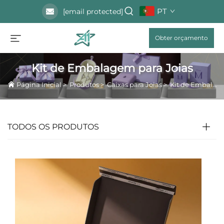
PT
[email protected]
Obter orçamento
Kit de Embalagem para Joias
Página Inicial
>
Produtos
>
Caixas para Joias
>
Kit de Embalagem para Joias
TODOS OS PRODUTOS