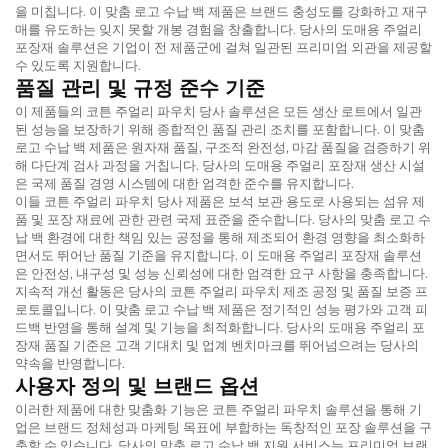
을 미칩니다. 이
맞춤 로고 수납 백
제품은 브랜드 충성도를 강화하고 재구
매를 유도하는 잊지 못할 개봉 경험을 창출합니다. 당사의
도매용 주얼리
포장재
솔루션은 기업이 전 제품군에 걸쳐 일관된 프리미엄 외관을 제공할
수 있도록 지원합니다.
품질 관리 및 규정 준수 기준
이 제품들의
코튼 주얼리 파우치
당사 솔루션은 모든 생산 로트에서 일관
된 성능을 보장하기 위해 종합적인 품질 관리 조치를 포함합니다. 이
맞춤
로고 수납 백
제품은 원자재 품질, 구조적 완전성, 마감 품질을 검증하기 위
해 다단계 검사 과정을 거칩니다. 당사의
도매용 주얼리 포장재
생산 시설
은 국제 품질 경영 시스템에 대한 엄격한 준수를 유지합니다.
이들
코튼 주얼리 파우치
당사 제품은 보석 보관 용도로 사용되는 섬유 제
품 및 포장 재료에 관한 관련 국제 표준을 준수합니다. 당사의
맞춤 로고 수
납 백
환경에 대한 책임 있는 공정을 통해 제조되어 환경 영향을 최소화하
면서도 뛰어난 품질 기준을 유지합니다. 이
도매용 주얼리 포장재
솔루션
은 안전성, 내구성 및 성능 신뢰성에 대한 엄격한 요구 사항을 충족합니다.
지속적 개선 활동은 당사의
코튼 주얼리 파우치
제조 공정 및 품질 보증 프
로토콜입니다. 이
맞춤 로고 수납 백
제품은 정기적인 성능 평가와 고객 피
드백 반영을 통해 설계 및 기능을 최적화합니다. 당사의
도매용 주얼리 포
장재
품질 기준은 고객 기대치 및 업계 벤치마크를 뛰어넘으려는 당사의
약속을 반영합니다.
사용자 정의 및 브랜드 옵션
이러한 제품에 대한 맞춤화 기능은
코튼 주얼리 파우치
솔루션을 통해 기
업은 브랜드 정체성과 마케팅 목표에 부합하는 독창적인 포장 솔루션을 구
축할 수 있습니다. 당사의
맞춤 로고 수납 백
지원 서비스는 프리미엄 브랜