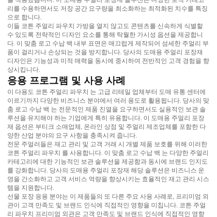
리를 수용하면서도 저장 공간 요구량을 최소화하는 최적화된 치수를 특징
으로 합니다.
이들
코튼 주얼리 파우치
가방을 열지 않고도 콘텐츠를 신속하게 식별할
수 있도록 전략적인 디자인 요소를 통해 탁월한 가시성 옵션을 제공합니
다. 이
맞춤 로고 수납 백
내부 표면은 매끄럽게 제작되어 섬세한 주얼리 부
품이 걸리거나 손상되는 것을 방지합니다. 당사의
도매용 주얼리 포장재
디자인은 기능성과 미적 매력을 동시에 중시하여 전반적인 고객 경험을 향
상시킵니다.
응용 프로그램 및 사용 사례
이 다용도
코튼 주얼리 파우치
는 고급 리테일 업체부터 도매 유통 센터에
이르기까지 다양한 비즈니스 분야에서 여러 용도로 활용됩니다. 당사의
맞
춤 로고 수납 백
는 전문적인 제품 진열을 요구하면서도 실용적인 보관 솔
루션을 유지해야 하는 기업에게 특히 유용합니다. 이
도매용 주얼리 포장
재
옵션은 부티크 소매업체, 온라인 상점 및 주얼리 제조업체를 포함한 다
양한 산업 분야의 요구 사항을 충족시켜 줍니다.
전문 주얼러들은 재고 관리 및 고객 거래 시 개별 제품 보호를 위해 이러한
코튼 주얼리 파우치
를 사용합니다. 이
맞춤 로고 수납 백
는 다양한 주얼리
카테고리에 대한 기능적인 보관 솔루션을 제공함과 동시에 브랜드 인지도
를 강화합니다. 당사의
도매용 주얼리 포장재
해당 솔루션은 비즈니스 운
영을 간소화하고 고객 서비스 역량을 향상시키는 효율적인 재고 관리 시스
템을 지원합니다.
선물 포장 응용 분야는 이 제품들의 또 다른 주요 사용 사례로, 프리미엄 외
관이 고객 만족도 및 브랜드 인식에 직접적인 영향을 미칩니다.
코튼 주얼
리 파우치
프리미엄 외관은 고객 만족도 및 브랜드 인식에 직접적인 영향