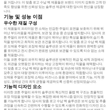
을 거칩니다. 이
맞춤 로고 수납 백
제품들은 브랜드 이미지 강화와 고객 만
족도 향상을 위한 신뢰성 있는 솔루션 제공에 대한 당사의 헌신을 상징합
니다.
기능 및 성능 이점
우수한 재질 구성
이 제품들의 프리미엄 면 소재는 민감한 주얼리 표면을 보호하기 위해 뛰
어난 부드러움을 제공하며, 보관 및 운송 중 손상을 방지합니다. 당사의
코
튼 주얼리 파우치
제품은 통기성이 뛰어난 원단 특성을 활용하여 습기 축
적을 방지하고 최적의 보관 조건을 유지합니다. 이
맞춤 로고 수납 백
제품
은
도매용 주얼리 포장재
해당 솔루션은 보석 제품이 원래의 완벽한 상태
를 유지하고 전시 준비가 완료된 상태로 보관될 수 있도록 티슈 없는 소재
를 적용합니다.
이들
코튼 주얼리 파우치
해당 솔루션은 반복적인 취급 및 세척 과정에서
도 외관을 오랫동안 유지하는 색상 고정력이 뛰어난 직물을 채택합니다.
이
맞춤 로고 수납 백
해당 솔루션은 마모 및 파손에 대한 뛰어난 내구성을
갖추고 있어 대량 판매가 이루어지는 소매 환경에도 적합합니다. 당사의
도매용 주얼리 포장재
소재는 비즈니스 응용 분야에서 보호 기능, 미적 완
성도, 경제성 간의 최적 균형을 제공하도록 신중히 선정되었습니다.
기능적 디자인 요소
이러한
코튼 주얼리 파우치
솔루션의 혁신적인 플랩 백 구조는 효율적인
포장 작업을 방해할 수 있는 복잡한 폐쇄 메커니즘 없이도 안정적인 밀폐
를 가능하게 합니다. 당사의
맞춤 로고 수납 백
솔루션은 보석 삽입 및 추출
과정을 신속하고 간편하게 수행할 수 있도록 사용자 친화적인 디자인 요소
를 적용했습니다. 이
도매용 주얼리 포장재
솔루션은 다양한 보석 카테고