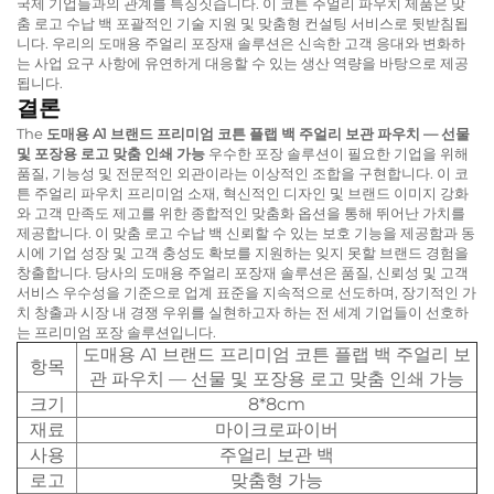
국제 기업들과의 관계를 특징짓습니다. 이
코튼 주얼리 파우치
제품은
맞
춤 로고 수납 백
포괄적인 기술 지원 및 맞춤형 컨설팅 서비스로 뒷받침됩
니다. 우리의
도매용 주얼리 포장재
솔루션은 신속한 고객 응대와 변화하
는 사업 요구 사항에 유연하게 대응할 수 있는 생산 역량을 바탕으로 제공
됩니다.
결론
The
도매용 A1 브랜드 프리미엄 코튼 플랩 백 주얼리 보관 파우치 — 선물
및 포장용 로고 맞춤 인쇄 가능
우수한 포장 솔루션이 필요한 기업을 위해
품질, 기능성 및 전문적인 외관이라는 이상적인 조합을 구현합니다. 이
코
튼 주얼리 파우치
프리미엄 소재, 혁신적인 디자인 및 브랜드 이미지 강화
와 고객 만족도 제고를 위한 종합적인 맞춤화 옵션을 통해 뛰어난 가치를
제공합니다. 이
맞춤 로고 수납 백
신뢰할 수 있는 보호 기능을 제공함과 동
시에 기업 성장 및 고객 충성도 확보를 지원하는 잊지 못할 브랜드 경험을
창출합니다. 당사의
도매용 주얼리 포장재
솔루션은 품질, 신뢰성 및 고객
서비스 우수성을 기준으로 업계 표준을 지속적으로 선도하며, 장기적인 가
치 창출과 시장 내 경쟁 우위를 실현하고자 하는 전 세계 기업들이 선호하
는 프리미엄 포장 솔루션입니다.
도매용 A1 브랜드 프리미엄 코튼 플랩 백 주얼리 보
항목
관 파우치 — 선물 및 포장용 로고 맞춤 인쇄 가능
크기
8*8cm
재료
마이크로파이버
사용
주얼리 보관 백
로고
맞춤형 가능