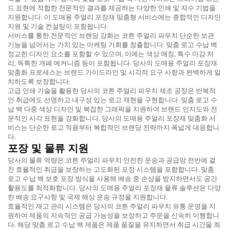
드 표현에 적합한 전문적인 결과를 제공하는 다양한 인쇄 및 자수 기법을
지원합니다. 이
도매용 주얼리 포장재
맞춤형 서비스에는 종합적인 디자인
지원 및 기술 컨설팅이 포함됩니다.
서비스를 통한 전문적인 브랜딩 강화는
코튼 주얼리 파우치
단순한 보관
기능을 넘어서는 가치 있는 마케팅 기회를 창출합니다.
맞춤 로고 수납 백
정교한 디자인 요소를 포함할 수 있으며, 이에는 색상 매칭, 특수 마감 처
리, 독특한 개폐 메커니즘 등이 포함됩니다. 당사의
도매용 주얼리 포장재
맞춤화 프로세스는 브랜드 가이드라인 및 시각적 요구 사항과 완벽하게 일
치하도록 보장합니다.
고급 인쇄 기술을 활용한 당사의
코튼 주얼리 파우치
제조 공정은 반복적
인 취급에도 선명하고 내구성 있는 로고 재현을 구현합니다.
맞춤 로고 수
납 백
다중 색상 디자인 및 복잡한 그래픽을 지원하여 브랜드 인지도와 전
문적인 시각 표현을 강화합니다. 당사의
도매용 주얼리 포장재
맞춤화 서
비스는 단순한 로고 적용부터 복합적인 브랜딩 전략까지 폭넓게 대응합니
다.
포장 및 물류 지원
당사의 물류 역량은
코튼 주얼리 파우치
안전한 운송과 공급망 전반에 걸
친 효율적인 취급을 보장하는 고도화된 포장 시스템을 포함합니다.
맞춤
로고 수납 백
보호 포장 방식을 사용해 배송 중 손상을 방지하면서도 공간
활용도를 최적화합니다. 당사의
도매용 주얼리 포장재
물류 솔루션은 다양
한 배송 요구사항 및 국제 해상 운송 규정을 지원합니다.
효율적인 재고 관리 시스템은 당사의
코튼 주얼리 파우치
유통 운영을 지
원하여 제품의 지속적인 공급 가능성을 보장하고 주문을 신속히 이행합니
다. 해당
맞춤 로고 수납 백
제품은 제품 품질을 유지하면서 취급 시간을 최