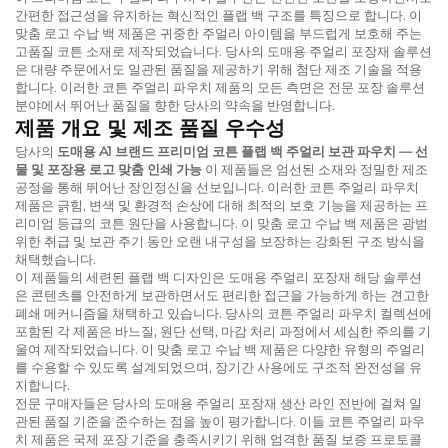
간편한 접근성을 유지하는 혁신적인 플랩 백 구조를 특징으로 합니다. 이
맞춤 로고 수납 백
제품은 귀중한 주얼리 아이템을 부드럽게 보호해 주는
고품질 코튼 소재로 제작되었습니다. 당사의
도매용 주얼리 포장재
솔루션
은 대량 주문에서도 일관된 품질을 제공하기 위해 첨단 제조 기술을 적용
합니다. 이러한
코튼 주얼리 파우치
제품의 모든 측면은 전문 포장 솔루션
분야에서 뛰어난 품질을 향한 당사의 약속을 반영합니다.
제품 개요 및 제조 품질 우수성
당사의
도매용 A1 브랜드 프리미엄 코튼 플랩 백 주얼리 보관 파우치 — 선
물 및 포장용 로고 맞춤 인쇄 가능
이 제품들은 엄선된 소재와 정밀한 제조
공정을 통해 뛰어난 장인정신을 선보입니다. 이러한
코튼 주얼리 파우치
제품은 긁힘, 변색 및 환경적 손상에 대해 최적의 보호 기능을 제공하는 프
리미엄 등급의 코튼 원단을 사용합니다. 이
맞춤 로고 수납 백
제품은 광범
위한 취급 및 보관 주기 동안 오랜 내구성을 보장하는 강화된 구조 방식을
채택했습니다.
이 제품들의 세련된 플랩 백 디자인은
도매용 주얼리 포장재
해당 솔루션
은 콘텐츠를 안전하게 보관하면서도 편리한 접근을 가능하게 하는 견고한
폐쇄 메커니즘을 채택하고 있습니다. 당사의
코튼 주얼리 파우치
컬렉션에
포함된 각 제품은 바느질, 원단 선택, 마감 처리 과정에서 세심한 주의를 기
울여 제작되었습니다. 이
맞춤 로고 수납 백
제품은 다양한 유형의 주얼리
를 수용할 수 있도록 설계되었으며, 장기간 사용에도 구조적 완전성을 유
지합니다.
전문 구매자들은 당사의
도매용 주얼리 포장재
생산 라인 전반에 걸쳐 일
관된 품질 기준을 준수하는 점을 높이 평가합니다. 이들
코튼 주얼리 파우
치
제품은 국제 포장 기준을 충족시키기 위해 엄격한 품질 보증 프로토콜