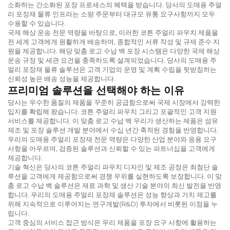
소화하는 간소화된 포장 프로세스의 혜택을 받습니다. 당사의
도매용 주얼
리 포장재
물류 인프라는 소량 주문부터 대규모 유통 요구사항까지 모두
수용할 수 있습니다.
국제 해상 운송 전문 역량을 바탕으로, 이러한
코튼 주얼리 파우치
제품을
전 세계 고객에게 원활하게 배송하며, 종합적인 서류 작성 및 규제 준수 지
원을 제공합니다. 해당
맞춤 로고 수납 백
포장 시스템은 다양한 국제 해상
운송 규정 및 세관 요건을 충족하도록 설계되었습니다. 당사의
도매용 주
얼리 포장재
물류 솔루션은 고객 기업의 운영 및 계획 수립을 뒷받침하는
신뢰성 높은 배송 성능을 제공합니다.
프리미엄 솔루션을 선택해야 하는 이유
당사는 우수한 품질의 제품을 꾸준히 공급함으로써 국제 시장에서 강력한
입지를 확립해 왔습니다.
코튼 주얼리 파우치
그리고 포괄적인 고객 지원
서비스를 제공합니다. 이
맞춤 로고 수납 백
우리가 생산하는 제품은 섬유
제조 및 포장 솔루션 개발 분야에서 수십 년간 축적된 경험을 반영합니다.
우리의
도매용 주얼리 포장재
전문 역량은 다양한 산업 분야와 응용 요구
사항을 아우르며, 검증된 솔루션과 신뢰할 수 있는 파트너십을 고객에게
제공합니다.
기술 혁신은 당사의
코튼 주얼리 파우치
디자인 및 제조 공정은 최첨단 솔
루션을 고객에게 제공함으로써 경쟁 우위를 실현하도록 보장합니다. 이
맞
춤 로고 수납 백
솔루션은 재료 과학 및 생산 기술 분야의 최신 발전을 반영
합니다. 우리의
도매용 주얼리 포장재
솔루션은 성능 향상과 가치 제고를
위해 지속적으로 이루어지는 연구개발(R&D) 투자에서 비롯된 이점을 누
립니다.
고객 중심의 서비스 접근 방식은 우리 제품을 포장 요구 사항에 활용하는