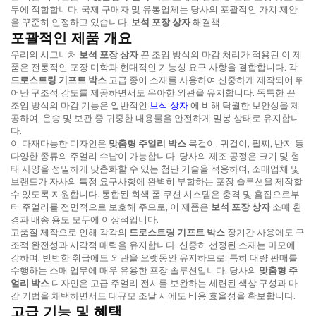
두에 적합합니다. 국제 구매자 및 유통업체는 당사의 포괄적인 가치 제안
을 꾸준히 인정하고 있습니다.
보석 포장 상자
해결책.
포괄적인 제품 개요
우리의 시그니처
보석 포장 상자
끈 조임 방식의 마감 처리가 적용된 이 제
품은 전통적인 포장 미학과 현대적인 기능성 요구 사항을 결합합니다. 각
드로스트링 기프트 박스
고급 종이 소재를 사용하여 신중하게 제작되어 뛰
어난 구조적 강도를 제공하면서도 우아한 외관을 유지합니다. 독특한 끈
조임 방식의 마감 기능은 일반적인
보석 상자
에 비해 탁월한 보안성을 제
공하여, 운송 및 보관 중 귀중한 내용물을 안전하게 밀봉 상태로 유지합니
다.
이 다재다능한 디자인은
맞춤형 주얼리 박스
목걸이, 귀걸이, 팔찌, 반지 등
다양한 종류의 주얼리 수납이 가능합니다. 당사의 제조 공정은 크기 및 형
태 사양을 정밀하게 맞춤화할 수 있는 첨단 기술을 적용하여, 소매업체 및
브랜드가 자사의 특정 요구사항에 완벽히 부합하는 포장 솔루션을 제작할
수 있도록 지원합니다. 통합된 회색 폼 쿠션 시스템은 충격 및 흠집으로부
터 주얼리를 전면적으로 보호해 주므로, 이 제품은
보석 포장 상자
소매 환
경과 배송 용도 모두에 이상적입니다.
고품질 제작으로 인해 각각의
드로스트링 기프트 박스
장기간 사용에도 구
조적 완전성과 시각적 매력을 유지합니다. 신중히 선정된 소재는 마모에
강하며, 빈번한 취급에도 외관을 오랫동안 유지하므로, 특히 대량 판매를
수행하는 소매 업무에 매우 유용한 포장 솔루션입니다. 당사의
맞춤형 주
얼리 박스
디자인은 고급 주얼리 전시를 보완하는 세련된 색상 구성과 마
감 기법을 채택하면서도 대규모 조달 시에도 비용 효율성을 확보합니다.
고급 기능 및 혜택