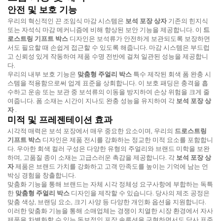
안전 및 보호 기능
우리의 혁신적인 끈 조임식 마감 시스템은
보석 포장 상자
기존의 힌지식
또는 자석식 마감 메커니즘에 비해 향상된 보안 기능을 제공합니다. 이
드
로스트링 기프트 박스
디자인은 보석류가 안전하게 보관되도록 보장하면
서도 필요할 때 손쉽게 접근할 수 있도록 해줍니다. 마감 시스템은 부드럽
고 신뢰성 있게 작동하여 제품 수명 전반에 걸쳐 일관된 성능을 제공합니
다.
우리의 내부 보호 기능은
맞춤형 주얼리 박스
특수 제작된 회색 폼 완충 시
스템을 적용함으로써 업계 표준을 상회합니다. 이 보호 패딩은 충격을 흡
수하고 운송 또는 보관 중 보석류의 이동을 방지하여 손상 위험을 크게 줄
여줍니다. 폼 소재는 시간이 지나도 완충 성능을 유지하여 각
보석 포장 상
자
.
미적 및 프레젠테이션 효과
시각적 매력은 보석 포장에서 매우 중요한 요소이며, 우리의
드로스트링
기프트 박스
디자인은 제품 전시를 강화하는 정교한 미적 요소를 포함합니
다. 우아한 회색 컬러 구성은 다양한 유형의 주얼리와 브랜드 미학을 보완
하며, 고품질 종이 소재는 고급스러운 촉감을 제공합니다. 각
보석 포장 상
자
제품은 브랜드 가치를 강화하고 고객 만족도를 높이는 기억에 남는 언
박싱 경험을 창출합니다.
맞춤화 기능을 통해 브랜드는 자체 시각 정체성 요구사항에 부합하는 독특
한
맞춤형 주얼리 박스
디자인을 제작할 수 있습니다. 당사의 제조 공정은
맞춤 색상, 브랜딩 요소, 크기 사양 등 다양한 개인화 옵션을 지원합니다.
이러한 맞춤화 기능을 통해 소매업체는 경쟁이 치열한 시장 환경에서 자사
제품을 차별화할 수 있는 독보적인 포장 솔루션을 구현하면서도 당사 표준