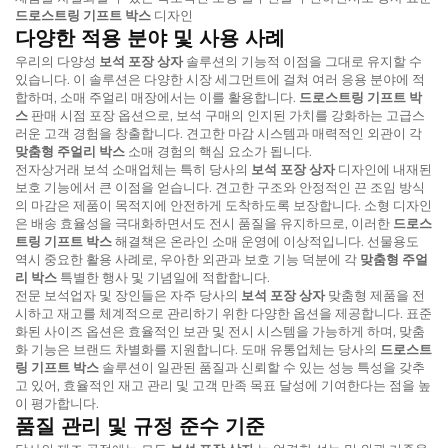
드로스트링 기프트 박스
디자인
다양한 적용 분야 및 사용 사례
우리의 다양성
보석 포장 상자
솔루션의 기능적 이점을 그대로 유지할 수
있습니다. 이 솔루션은 다양한 시장 세그먼트에 걸쳐 여러 응용 분야에 적
합하며, 소매 주얼리 매장에서는 이를 활용합니다.
드로스트링 기프트 박
스
판매 시점 포장 옵션으로, 보석 구매의 인지된 가치를 강화하는 고급스
러운 고객 경험을 창출합니다. 견고한 마감 시스템과 매력적인 외관이 각
맞춤형 주얼리 박스
소매 경험의 핵심 요소가 됩니다.
전자상거래 보석 소매업체는 특히 당사의
보석 포장 상자
디자인에 내재된
보호 기능에서 큰 이점을 얻습니다. 견고한 구조와 안정적인 끈 조임 방식
의 마감은 제품이 목적지에 안전하게 도착하도록 보장합니다. 소형 디자인
은 배송 효율성을 극대화하면서도 전시 품질을 유지하므로, 이러한
드로스
트링 기프트 박스
해결책은 온라인 소매 운영에 이상적입니다. 선물용도
역시 중요한 활용 사례로, 우아한 외관과 보호 기능 덕분에 각
맞춤형 주얼
리 박스
특별한 행사 및 기념일에 적합합니다.
전문 보석업자 및 장인들은 자주 당사의
보석 포장 상자
맞춤형 제품을 전
시하고 재고를 체계적으로 관리하기 위한 다양한 옵션을 제공합니다. 표준
화된 사이즈 옵션은 효율적인 보관 및 전시 시스템을 가능하게 하며, 맞춤
화 기능은 브랜드 차별화를 지원합니다. 도매 유통업체는 당사의
드로스트
링 기프트 박스
솔루션이 일관된 품질과 신뢰할 수 있는 성능 특성을 갖추
고 있어, 효율적인 재고 관리 및 고객 만족 목표 달성에 기여한다는 점을 높
이 평가합니다.
품질 관리 및 규정 준수 기준