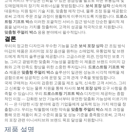
고객 서비스 우수성은 신뢰할 수 있는 공급망을 필요로 하는 유통업체 및
도매업체와의 장기적 파트너십을 뒷받침합니다.
보석 포장 상자
신속하게
대응하는 지원 팀이 기술 지원, 맞춤형 제작 안내, 물류 조정 등을 제공함으
로써 고객의 주문 조달 과정이 원활하게 이루어지도록 지원합니다.
드로스
트링 기프트 박스
이러한 포괄적인 서비스 접근 방식은 단순한 물리적 제
품을 넘어서는 가치를 창출하여, 고객의 성공을 적극적으로 지원합니다.
맞춤형 주얼리 박스
응용 분야에서 필수적입니다.
결론
우리의 정교한 디자인과 우수한 기능을 갖춘
보석 포장 상자
끈 조임 방식
마감의 제품은 프리미엄 포장 옵션을 원하는 소매업체, 유통업체 및 브랜
드에게 최적의 솔루션을 제공합니다. 고급스러운 외관, 안정적인 보호 기
능, 그리고 광범위한 맞춤화 가능성을 결합한 이 제품은 브랜드 이미지 강
화와 고객 만족도 향상을 위한 소중한 투자입니다.
드로스트링 기프트 박
스
제품은
맞춤형 주얼리 박스
솔루션이 일관된 성능과 시각적 매력을 제
공함으로써 성공적인 소매 운영 및 고객 관계 구축을 뒷받침합니다.
국제 구매처는 자사의 검증된 고품질 제조 실적, 신속한 고객 서비스, 그리
고 신뢰할 수 있는 물류 지원을 통해 자사의
보석 포장 상자
요구 사항을 충
족할 수 있습니다. 우리
드로스트링 기프트 박스
디자인이 제공하는 종합
적인 이점 — 강화된 보안 기능에서부터 유연한 맞춤화 가능성에 이르기까
지 — 은 다양한 시장 분야에 걸친 기업들에게 설득력 있는 가치 제안을 창
출합니다. 우리는 탁월함에 대한 약속을
맞춤형 주얼리 박스
제조 과정을
통해 모든 제품이 최고 수준의 품질 및 성능 기준을 충족함으로써, 고객사
의 포장 관련 이니셔티브와 브랜드 목표 달성을 지원합니다.
제품 설명