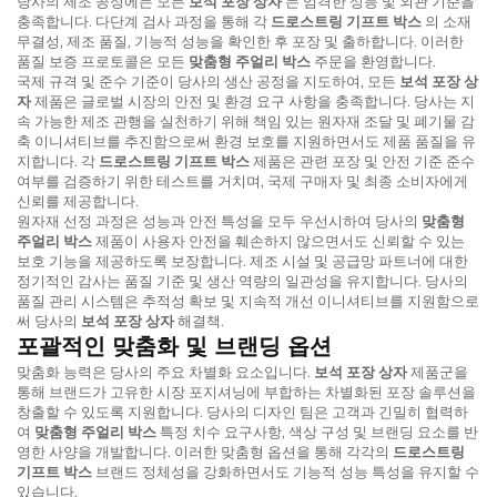
당사의 제조 공정에는 모든
보석 포장 상자
는 엄격한 성능 및 외관 기준을
충족합니다. 다단계 검사 과정을 통해 각
드로스트링 기프트 박스
의 소재
무결성, 제조 품질, 기능적 성능을 확인한 후 포장 및 출하합니다. 이러한
품질 보증 프로토콜은 모든
맞춤형 주얼리 박스
주문을 환영합니다.
국제 규격 및 준수 기준이 당사의 생산 공정을 지도하여, 모든
보석 포장 상
자
제품은 글로벌 시장의 안전 및 환경 요구 사항을 충족합니다. 당사는 지
속 가능한 제조 관행을 실천하기 위해 책임 있는 원자재 조달 및 폐기물 감
축 이니셔티브를 추진함으로써 환경 보호를 지원하면서도 제품 품질을 유
지합니다. 각
드로스트링 기프트 박스
제품은 관련 포장 및 안전 기준 준수
여부를 검증하기 위한 테스트를 거치며, 국제 구매자 및 최종 소비자에게
신뢰를 제공합니다.
원자재 선정 과정은 성능과 안전 특성을 모두 우선시하여 당사의
맞춤형
주얼리 박스
제품이 사용자 안전을 훼손하지 않으면서도 신뢰할 수 있는
보호 기능을 제공하도록 보장합니다. 제조 시설 및 공급망 파트너에 대한
정기적인 감사는 품질 기준 및 생산 역량의 일관성을 유지합니다. 당사의
품질 관리 시스템은 추적성 확보 및 지속적 개선 이니셔티브를 지원함으로
써 당사의
보석 포장 상자
해결책.
포괄적인 맞춤화 및 브랜딩 옵션
맞춤화 능력은 당사의 주요 차별화 요소입니다.
보석 포장 상자
제품군을
통해 브랜드가 고유한 시장 포지셔닝에 부합하는 차별화된 포장 솔루션을
창출할 수 있도록 지원합니다. 당사의 디자인 팀은 고객과 긴밀히 협력하
여
맞춤형 주얼리 박스
특정 치수 요구사항, 색상 구성 및 브랜딩 요소를 반
영한 사양을 개발합니다. 이러한 맞춤형 옵션을 통해 각각의
드로스트링
기프트 박스
브랜드 정체성을 강화하면서도 기능적 성능 특성을 유지할 수
있습니다.