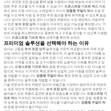
니다. 유연한 포장 옵션을 통해 샘플 수량에서 대량 배송에 이르기까지 다
양한 주문 규모를 모두 수용할 수 있습니다.
드로스트링 기프트 박스
제품.
재고 관리 지원 서비스는 소매업체가 자사의
맞춤형 주얼리 박스
조달 전
략을 수요 예측 지원 및 유연한 주문 옵션을 통해 최적화할 수 있도록 돕습
니다. 당사의 생산 일정 관리 시스템은 변동하는 수요 패턴에도 대응하면
서 표준
보석 포장 상자
구성품의 지속적인 공급 가능성을 확보합니다. ‘지
정 시점 도착(JIT)’ 방식의 배송 옵션은 소매업체가 선호하는 제품의 재고
보유 비용을 최소화하면서도 충분한 재고 수준을 유지할 수 있도록 지원합
니다.
드로스트링 기프트 박스
선택지를 확인해 보세요.
프리미엄 솔루션을 선택해야 하는 이유
당사는 고품질
보석 포장 상자
솔루션을 꾸준히 제공함으로써 국제 포장
산업 내에서 강력한 평판을 구축해 왔으며, 이 솔루션들은 고객 기대를 능
가합니다. 다양한 글로벌 시장에 오랜 기간 서비스해 온 풍부한 경험을 바
탕으로, 지역별 선호도 및 요구사항에 대한 심층적인 이해를 확보하고 있
습니다.
드로스트링 기프트 박스
응용 분야입니다. 이러한 시장 지식을 바
탕으로, 우리는 각 지역의 특정 문화적·상업적 고려 사항을 반영한 솔루션
을 개발할 수 있습니다.
맞춤형 주얼리 박스
특정 문화 및 상업적 고려 사항
을 충족시키는 솔루션을 개발할 수 있습니다.
기술 전문성과 제조 역량은 당사의 제품군을 시장에서 일반적으로 제공되
는 표준 대안과 차별화합니다.
보석 포장 상자
고급 생산 설비와 숙련된 기
술자들이 모든 제품의 일관된 품질과 정밀도를 보장합니다.
드로스트링 기
프트 박스
지속적인 개선에 대한 당사의 약속은 자재, 제조 공법, 맞춤형 제
작 능력 등 전반에 걸쳐 지속적인 개선을 이끌어냅니다.
맞춤형 주얼리 박
스
응용 분야에서 필수적입니다.