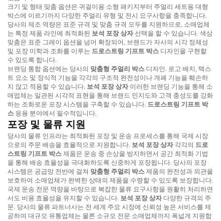
크기 및 형태 맞춤 옵션은 귀걸이용 소형 패키지부터 주얼리 세트용 대형
박스에 이르기까지 다양한 주얼리 유형 및 전시 요구사항을 충족합니다.
당사의 제조 역량은 표준 규격 및 맞춤 규격 모두를 지원하므로, 소매업체
는 특정 제품 라인에 최적화된
보석 포장 상자
선택을 할 수 있습니다. 색상
맞춤은 표준 그레이 옵션을 넘어 확장되어, 브랜드가 자사의 시각 정체성
및 포장 미학과 조화를 이루는
드로스트링 기프트 박스
디자인을 구현할
수 있도록 합니다.
브랜딩 통합 옵션에는 당사의
맞춤형 주얼리 박스
디자인. 로고 배치, 텍스
트 요소 및 장식적 기능을 각각의 구조적 완전성이나 개폐 기능을 훼손하
지 않고 적용할 수 있습니다.
보석 포장 상자
이러한 브랜딩 기능을 통해 소
매업체는 일관된 시각적 표현을 통해 브랜드 인지도와 고객 충성도를 강화
하는 조화로운 포장 시스템을 구축할 수 있습니다.
드로스트링 기프트 박
스
응용 분야에서 필수적입니다.
포장 및 물류 지원
당사의 물류 인프라는 최적화된 포장 및 운송 프로세스를 통해 국제 시장
으로의 주문 배송을 효율적으로 지원합니다.
보석 포장 상자
각각의
드로
스트링 기프트 박스
제품은 운송 중 손상을 방지하면서 공간 최적화 기법
을 통해 배송 효율성을 극대화하도록 신중하게 포장됩니다. 당사의 포장
시스템은 공급망 전반에 걸쳐
맞춤형 주얼리 박스
제품의 완전성과 외관을
보호하여 소매업체가 완벽한 상태의 제품을 수령할 수 있도록 보장합니다.
국제 운송 전문 역량을 바탕으로 복잡한 물류 요구사항을 원활히 처리하면
서도 비용 효율성을 유지할 수 있습니다.
보석 포장 상자
다양한 규격의 주
문. 당사의 물류 파트너사는 전 세계 주요 시장에 신뢰성 높은 서비스를 제
공하여 대규모 유통업체는 물론 소규모 전문 소매업체까지 폭넓게 지원합