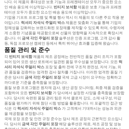
니다. 이 제품의 휴대성은 보호 기능과 프레젠테이션 모두가 중요한 요소
인 배송 용도에 이상적입니다.
빈티지 보석함
제품은 보호 기능과 프레젠
테이션 모두가 중요한 요소인 배송 용도에 이상적입니다.
기업용 기프트 프로그램 및 특별 행사 역시 이 제품의 또 다른 주요 적용 분
야입니다.
럭셔리 자석식 주얼리 박스
제품은 맞춤화 기능을 통해 기업의
정체성을 강화하는 브랜드화된 포장재를 제작할 수 있도록 하며, 수령자에
게 소중한 기념품을 제공함으로써 선물의 영향력을 지속적으로 확장시켜
줍니다. 이
금색 각인 주얼리 포장
솔루션은 인증 프로그램, 고객 감사 활
동, 독점 프로모션 캠페인 등에서 특히 뛰어난 효과를 입증해 왔습니다.
품질 관리 및 준수
각
빈티지 보석함
제품의 제조 공정에는 전반적인 품질 관리 조치가 포함
되어 있어 모든 생산 로트에서 일관된 품질 우수성을 보장합니다. 모든
럭
셔리 자석식 주얼리 박스
포장 및 출하 전에 구조적 완전성, 자석 기능, 외
관 품질을 검증하는 엄격한 검사 절차를 거칩니다. 이러한 엄격한 품질 기
준은 당사의
금색 각인 주얼리 포장
국제 고급 시장이 요구하는 정확하고
까다로운 기준을 충족함을 보장합니다.
품질 보증 프로그램은 원자재 검사, 생산 공정 모니터링, 최종 제품 검증을
포함하여 모든
빈티지 보석함
가 당사에서 설정한 사양을 충족함을 보장합
니다. 당사의 숙련된 품질 관리 팀은 자석 클로저 강도, 소재 내구성, 마감
품질을 평가하기 위해 첨단 시험 방법을 활용합니다. 이 포괄적인 접근 방
식은 각
럭셔리 자석식 주얼리 박스
가 고객께서 기대하시는 성능과 외관
을 제공함을 보장합니다.
국제 포장 표준 및 안전 규정 준수는 당사 제조 공정의 근본적인 요소입니
다. 당사의
금색 각인 주얼리 포장
해당 솔루션은 재료, 제조 공정 및 성능
측면에서 관련 산업 표준을 충족하여 전 세계 유통에 적합함을 보장합니