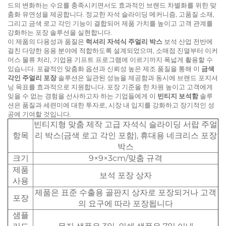
드의 변화하는 수요를 충족시키면서도 효과적인 브랜드 차별화를 위한 맞
춤화 유연성을 제공합니다. 정교한 자석 슬라이딩 메커니즘, 고품질 소재,
그리고 금색 로고 각인 기능이 결합되어 제품 가치를 높이고 고객 관계를
강화하는 포장 솔루션을 실현합니다.
이 제품의 다용성과 품질은
럭셔리 자석식 주얼리 박스
보석 산업 전반에
걸친 다양한 응용 분야에 적합하도록 설계되었으며, 소매점 진열부터 이커
머스 물류 처리, 기업용 기프트 프로그램에 이르기까지 폭넓게 활용할 수
있습니다. 포괄적인 맞춤화 옵션과 신뢰성 높은 제조 품질을 통해 이
금색
각인 주얼리 포장
솔루션은 일관된 성능을 제공함과 동시에 브랜드 포지셔
닝 목표를 효과적으로 지원합니다. 포장 기준을 한 차원 높이고 고객에게
잊을 수 없는 경험을 선사하고자 하는 기업들에게 이
빈티지 보석함
솔루
션은 품질과 세련미에 대한 투자로, 시장 내 입지를 강화하고 장기적인 성
공에 기여할 것입니다.
빈티지형 맞춤 제작 고급 자석식 슬라이딩 서랍 주얼
항목
리 박스(금색 로고 각인 포함), 휴대용 네크리스 포장
박스
크기
9×9×3cm/맞춤 규격
제품
보석 포장 상자
사용
제품은 표준 수출용 골판지 상자로 포장되거나 고객
포장
의 요구에 따라 포장됩니다
샘플