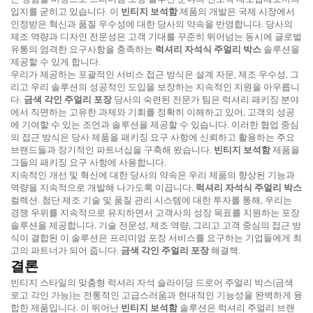
입지를 굳히고 있습니다. 이
빈티지 보석함
제품의 개발은 국제 시장에서
인정받은 혁신과 품질 우수성에 대한 당사의 약속을 반영합니다. 당사의
제조 역량과 디자인 전문성은 고객 기대를 꾸준히 뛰어넘는 동시에 글로벌
유통의 엄격한 요구사항을 충족하는
럭셔리 자석식 주얼리 박스
솔루션을
제공할 수 있게 합니다.
우리가 제공하는 포괄적인 서비스 접근 방식은 설계 자문, 제조 우수성, 그
리고 우리 솔루션의 성공적인 도입을 보장하는 지속적인 지원을 아우릅니
다.
금색 각인 주얼리 포장
당사의 숙련된 전문가 팀은 럭셔리 패키징 분야
에서 직면하는 고유한 과제와 기회를 정확히 이해하고 있어, 고객의 성공
에 기여할 수 있는 조언과 솔루션을 제공할 수 있습니다. 이러한 협업 중심
의 접근 방식은 당사 제품을 패키징 요구 사항에 신뢰하고 활용하는 주요
브랜드들과 장기적인 파트너십을 구축해 왔습니다.
빈티지 보석함
제품을
그들의 패키징 요구 사항에 사용합니다.
지속적인 개선 및 혁신에 대한 당사의 약속은 우리 제품의 향상된 기능과
역량을 지속적으로 개발해 나가도록 이끕니다.
럭셔리 자석식 주얼리 박스
컬렉션. 첨단 제조 기술 및 품질 관리 시스템에 대한 투자를 통해, 우리는
경쟁 우위를 지속적으로 유지하면서 고객사의 성장 목표를 지원하는 포장
솔루션을 제공합니다. 기술 전문성, 제조 역량, 그리고 고객 중심의 접근 방
식이 결합된 이 솔루션은 프리미엄 포장 서비스를 요구하는 기업들에게 최
고의 파트너가 되어 줍니다.
금색 각인 주얼리 포장
해결책.
결론
빈티지 스타일의 맞춤형 럭셔리 자석 슬라이딩 드로어 주얼리 박스(금색
로고 각인 가능)는 전통적인 고급스러움과 현대적인 기능성을 완벽하게 융
합한 제품입니다. 이 뛰어난
빈티지 보석함
솔루션은 럭셔리 주얼리 브랜