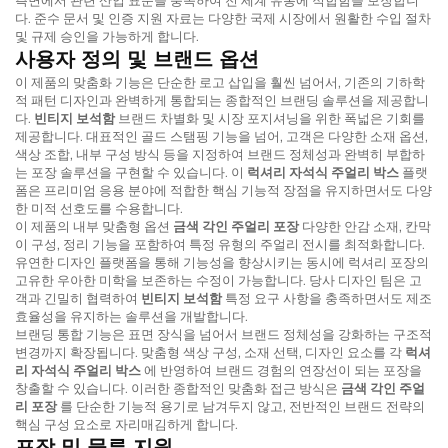
다. 준수 문서 및 인증 지원 자료는 다양한 국제 시장에서 원활한 수입 절차
및 규제 승인을 가능하게 합니다.
사용자 정의 및 브랜드 옵션
이 제품의 맞춤화 기능은 단순한 로고 삽입을 훨씬 넘어서, 기존의 기하학
적 패턴 디자인과 완벽하게 통합되는 종합적인 브랜딩 솔루션을 제공합니
다.
빈티지 보석함
브랜드 차별화 및 시장 포지셔닝을 위한 폭넓은 기회를
제공합니다. 대표적인 골드 스탬핑 기능을 넘어, 고객은 다양한 소재 옵션,
색상 조합, 내부 구성 방식 등을 지정하여 브랜드 정체성과 완벽히 부합하
는 포장 솔루션을 구현할 수 있습니다. 이
럭셔리 자석식 주얼리 박스
플랫
폼은 프리미엄 응용 분야에 적합한 핵심 기능적 장점을 유지하면서도 다양
한 미적 선호도를 수용합니다.
이 제품의 내부 맞춤형 옵션
금색 각인 주얼리 포장
다양한 안감 소재, 칸막
이 구성, 정리 기능을 포함하여 특정 유형의 주얼리 전시를 최적화합니다.
유연한 디자인 플랫폼을 통해 기능성을 향상시키는 동시에 럭셔리 포장의
고유한 우아한 미학을 보존하는 수정이 가능합니다. 당사 디자인 팀은 고
객과 긴밀히 협력하여
빈티지 보석함
특정 요구 사항을 충족하면서도 제조
효율성을 유지하는 솔루션을 개발합니다.
브랜딩 통합 기능은 표면 장식을 넘어서 브랜드 정체성을 강화하는 구조적
변경까지 확장됩니다. 맞춤형 색상 구성, 소재 선택, 디자인 요소를 각
럭셔
리 자석식 주얼리 박스
에 반영하여 브랜드 경험의 연장선이 되는 포장을
창출할 수 있습니다. 이러한 종합적인 맞춤화 접근 방식은
금색 각인 주얼
리 포장
를 단순한 기능적 용기로 남겨두지 않고, 전반적인 브랜드 전략의
핵심 구성 요소로 자리매김하게 합니다.
포장 및 물류 지원