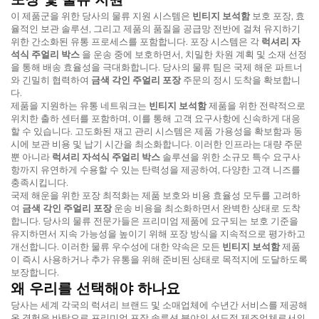
이 제품군을 위한 당사의 물류 지원 시스템은
빈티지 보석함
보호 포장, 효
율적인 보관 솔루션, 그리고 제품의 품질을 공급망 전반에 걸쳐 유지하기
위한 간소화된 유통 프로세스를 포함합니다. 포장 시스템은 각
럭셔리 자
석식 주얼리 박스
을 운송 중에 보호하면서, 치밀한 차원 계획 및 소재 선정
을 통해 배송 효율성을 극대화합니다. 당사의 물류 팀은 국제 해운 파트너
와 긴밀히 협력하여
금색 각인 주얼리 포장
주문의 정시 도착을 확보합니
다.
제품을 지원하는 유통 네트워크는
빈티지 보석함
제품을 위한 전략적으로
위치한 출하 센터를 포함하며, 이를 통해 고객 요구사항에 신속하게 대응
할 수 있습니다. 고도화된 재고 관리 시스템은 제품 가용성을 확보함과 동
시에 보관 비용 및 납기 시간을 최소화합니다. 이러한 인프라는 대량 주문
뿐 아니라
럭셔리 자석식 주얼리 박스
솔루션을 위한 소규모 특수 요구사
항까지 유연하게 수용할 수 있는 탄력성을 제공하여, 다양한 고객 니즈를
충족시킵니다.
국제 해운을 위한 포장 최적화는 제품 보호와 비용 효율성 모두를 고려하
여
금색 각인 주얼리 포장
운송 비용을 최소화하면서 완벽한 상태로 도착
합니다. 당사의 물류 전문가들은 프리미엄 제품에 요구되는 보호 기준을
유지하면서 지속 가능성을 높이기 위해 포장 방식을 지속적으로 평가하고
개선합니다. 이러한 물류 우수성에 대한 약속은 모든
빈티지 보석함
제품
이 즉시 사용하거나 추가 유통을 위해 준비된 상태로 목적지에 도달하도록
보장합니다.
왜 우리를 선택해야 하나요
당사는 세계 각국의 럭셔리 브랜드 및 소매업체에 수년간 서비스를 제공해
온 경험을 바탕으로 프리미엄 포장 솔루션 분야의 선도적 제조업체로서의