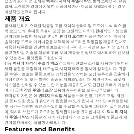
요소와 프리미엄 소재는
럭셔리 자석식 주얼리 박스
보석 소매업자, 유통
업체, 브랜드가 경쟁이 치열한 시장에서 자사 제품을 차별화하려는 경우
이상적인 선택이 됩니다.
제품 개요
당사의 빈티지 스타일 맞춤형 고급 자석식 슬라이딩 드로어 보석 박스(금
박 로고 인쇄, 휴대용 목걸이 포장)는 고전적인 미학과 현대적인 기능성을
완벽하게 융합한 제품입니다. 이
빈티지 보석함
제품은 혁신적인 자석식
슬라이딩 드로어 메커니즘을 채택하여 부드러운 작동감을 제공하면서도
귀중한 내용물을 안전하게 보호합니다. 우아한 디자인은 프리미엄 소재와
정교한 마감 기술을 적용해 고급 보석 제품을 진정으로 럭셔리하게 선보일
수 있는 전시 플랫폼을 구현합니다.
The
럭셔리 자석식 주얼리 박스
정교하게 선별된 소재를 사용하여 뛰어난
제작 품질을 자랑하며, 내구성과 시각적 매력을 동시에 강화합니다. 귀중
한 주얼리 보호는 물론 브랜드 정체성을 연장하는 포장 솔루션을 창출하기
위해 디자인의 모든 측면이 꼼꼼히 계획되었습니다. 세련된 자석 클로저
시스템은 신뢰할 수 있는 보안 기능을 제공하면서도 간편한 개폐가 가능하
여, 이
금색 각인 주얼리 포장
실용성과 우아함을 모두 갖추었습니다.
휴대용 디자인은 이
빈티지 보석함
제품을 소매 진열, 기프트 포장, 개인 보
관 등 다양한 용도에 유연하게 활용할 수 있게 합니다. 작지만 여유로운 내
부 공간은 다양한 종류의 주얼리를 수납할 수 있도록 고려되어 설계되었으
며, 럭셔리 브랜드가 요구하는 정제된 미학을 유지합니다. 이
럭셔리 자석
식 주얼리 박스
제품은 전 세계 시장에서 식견 있는 고객들에게 품질과 세
련미를 대표하는 탁월한 사례입니다.
Features and Benefits