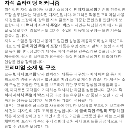
자석 슬라이딩 메커니즘
혁신적인 자석 슬라이딩 서랍 시스템이 이
빈티지 보석함
기존의 전통적인
포장 솔루션과는 차별화된 디자인입니다. 매끄러운 작동은 프리미엄 사용
자 경험을 보장하며, 강력한 자석 클로저는 귀중한 콘텐츠를 안전하게 보
호합니다. 이
럭셔리 자석식 주얼리 박스
디자인은 복잡한 래치 메커니즘
을 필요로 하지 않으면서도 고가의 주얼리 제품에 요구되는 보안 기준을
충족시킵니다.
자석 시스템은 장기간 사용에도 일관된 성능을 제공하도록 설계되었으며,
이로 인해
금색 각인 주얼리 포장
제품은 수명 전반에 걸쳐 기능성과 매력
을 유지합니다. 정밀하게 제작된 자석 부품은 만족스러운 클로징 감각을
제공하여, 럭셔리 브랜드가 요구하는 품질 인식과 세심한 디테일에 대한
인상을 한층 강화합니다.
프리미엄 소재 및 구조
모든
빈티지 보석함
당사 컬렉션의 제품은 내구성과 미적 매력을 동시에
확보하기 위해 신중히 선별된 프리미엄 소재로 제작되었습니다. 세련된 소
재 구성은 귀중한 주얼리를 보호하기 위한 구조적 강성을 제공함과 동시
에, 까다로운 고객들이 기대하는 럭셔리한 착감을 실현합니다. 당사의
럭
셔리 자석식 주얼리 박스
시공 과정에는 우수한 마감 품질과 오랜 기간 지
속되는 성능을 달성하기 위한 첨단 기술이 적용됩니다.
내부는 고급 라이닝 소재를 사용하여 민감한 보석류를 부드럽게 보호하면
서 전체 디자인의 미적 조화를 완성합니다. 이
금색 각인 주얼리 포장
해결
책은 마모에 강하고 정기적인 사용에도 외관을 오랫동안 유지하는 소재를
채택하여, 포장재가 수명 주기 전반에 걸쳐 귀사 브랜드를 긍정적으로 대
표할 수 있도록 보장합니다.