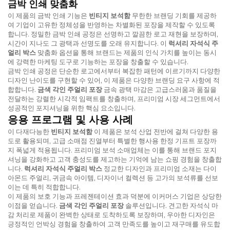
금박 인쇄 맞춤화
이 제품의 금박 인쇄 기능은
빈티지 보석함
무한한 브랜딩 기회를 제공하
여 기업이 고유한 정체성을 반영하는 차별화된 포장을 제작할 수 있도록
합니다. 정밀한 금박 인쇄 공정은 선명하고 깔끔한 로고 재현을 보장하며,
시간이 지나도 그 광택과 선명도를 오래 유지합니다. 이
럭셔리 자석식 주
얼리 박스
맞춤화 옵션을 통해 브랜드는 제품의 인식 가치를 높이는 동시
에 강력한 마케팅 도구로 기능하는 포장을 창출할 수 있습니다.
금박 인쇄 공정은 단순한 로고에서부터 복잡한 패턴에 이르기까지 다양한
디자인 난이도를 구현할 수 있어, 이 제품은 다양한 브랜딩 요구 사항에 적
합합니다.
금색 각인 주얼리 포장
금속 광택 마감은 고급스러움과 품질을
전달하는 강렬한 시각적 임팩트를 창출하며, 프리미엄 시장 세그먼트에서
성공적인 포지셔닝을 위한 핵심 요소입니다.
응용 프로그램 및 사용 사례
이 다재다능한
빈티지 보석함
이 제품은 보석 산업 전반에 걸쳐 다양한 용
도로 활용되며, 고급 소매점 진열부터 특별한 행사용 한정 기프트 포장까
지 폭넓게 적용됩니다. 프리미엄 보석 소매업체는 이를 통해 브랜드 포지
셔닝을 강화하고 고객 충성도를 제고하는 기억에 남는 쇼핑 경험을 창출합
니다.
럭셔리 자석식 주얼리 박스
정교한 디자인과 프리미엄 소재는 다이
아몬드 주얼리, 귀금속 아이템, 디자이너 컬렉션 등 고가의 보석류를 선보
이는 데 특히 적합합니다.
이 제품의 보호 기능과 프레젠테이션 효과 덕분에 이커머스 기업은 상당한
이점을 얻습니다.
금색 각인 주얼리 포장
솔루션입니다. 견고한 자석식 마
감 처리로 제품이 완벽한 상태로 도착하도록 보장하며, 우아한 디자인은
긍정적인 언박싱 경험을 창출하여 고객 만족도를 높이고 재구매를 유도합