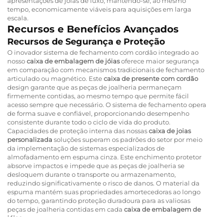
apresentações de joias de luxo, mantendo-se, ao mesmo
tempo, economicamente viáveis para aquisições em larga
escala.
Recursos e Benefícios Avançados
Recursos de Segurança e Proteção
O inovador sistema de fechamento com cordão integrado ao
nosso
caixa de embalagem de jóias
oferece maior segurança
em comparação com mecanismos tradicionais de fechamento
articulado ou magnético. Este
caixa de presente com cordão
design garante que as peças de joalheria permaneçam
firmemente contidas, ao mesmo tempo que permite fácil
acesso sempre que necessário. O sistema de fechamento opera
de forma suave e confiável, proporcionando desempenho
consistente durante todo o ciclo de vida do produto.
Capacidades de proteção interna das nossas
caixa de joias
personalizada
soluções superam os padrões do setor por meio
da implementação de sistemas especializados de
almofadamento em espuma cinza. Este enchimento protetor
absorve impactos e impede que as peças de joalheria se
desloquem durante o transporte ou armazenamento,
reduzindo significativamente o risco de danos. O material da
espuma mantém suas propriedades amortecedoras ao longo
do tempo, garantindo proteção duradoura para as valiosas
peças de joalheria contidas em cada
caixa de embalagem de