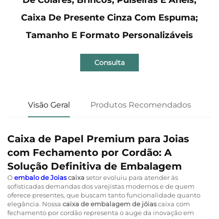
Caixa De Presente Cinza Com Espuma;
Tamanho E Formato Personalizáveis
Consulta
Visão Geral
Produtos Recomendados
Caixa de Papel Premium para Joias
com Fechamento por Cordão: A
Solução Definitiva de Embalagem
O
embalo de Joias
caixa
setor evoluiu para atender às
sofisticadas demandas dos varejistas modernos e de quem
oferece presentes, que buscam tanto funcionalidade quanto
elegância. Nossa
caixa de embalagem de jóias
caixa com
fechamento por cordão representa o auge da inovação em