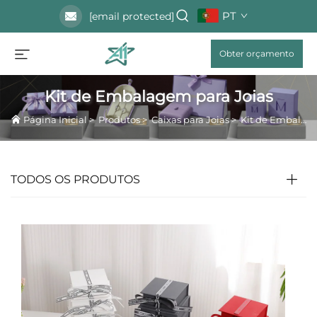
PT
[email protected]
Obter orçamento
Kit de Embalagem para Joias
Página Inicial
>
Produtos
>
Caixas para Joias
>
Kit de Embalagem para Joias
TODOS OS PRODUTOS