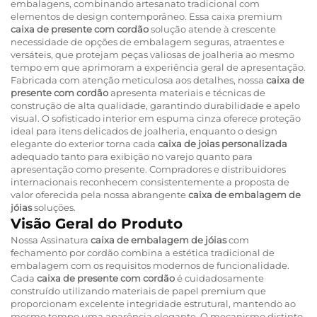
embalagens, combinando artesanato tradicional com
elementos de design contemporâneo. Essa caixa premium
caixa de presente com cordão
solução atende à crescente
necessidade de opções de embalagem seguras, atraentes e
versáteis, que protejam peças valiosas de joalheria ao mesmo
tempo em que aprimoram a experiência geral de apresentação.
Fabricada com atenção meticulosa aos detalhes, nossa
caixa de
presente com cordão
apresenta materiais e técnicas de
construção de alta qualidade, garantindo durabilidade e apelo
visual. O sofisticado interior em espuma cinza oferece proteção
ideal para itens delicados de joalheria, enquanto o design
elegante do exterior torna cada
caixa de joias personalizada
adequado tanto para exibição no varejo quanto para
apresentação como presente. Compradores e distribuidores
internacionais reconhecem consistentemente a proposta de
valor oferecida pela nossa abrangente
caixa de embalagem de
jóias
soluções.
Visão Geral do Produto
Nossa Assinatura
caixa de embalagem de jóias
com
fechamento por cordão combina a estética tradicional de
embalagem com os requisitos modernos de funcionalidade.
Cada
caixa de presente com cordão
é cuidadosamente
construído utilizando materiais de papel premium que
proporcionam excelente integridade estrutural, mantendo ao
mesmo tempo uma aparência elegante. O mecanismo distinto