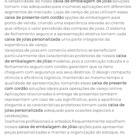
A versatilidade do nosso
caixa de embalagem de jóias
soluções
tornam-nas adequadas para inúmeras aplicações em diferentes
segmentos de mercado. Lojas de varejo de joias utilizam essas
caixa de presente com cordão
opções de embalagem para
ponto de venda, criando uma experiência elevada ao cliente
que reforça o valor percebido das compras de joias. O sistema
de fechamento seguro e a apresentação atrativa tornam cada
caixa de joias personalizada
uma parte integrante da
experiência de varejo.
Varejistas de joias em comércio eletrônico se beneficiam
particularmente das características protetoras de nossos
caixa
de embalagem de jóias
modelos, pois a construção robusta e o
fechamento seguro com cordão garantem que os itens
cheguem com segurança aos seus destinos. O design compacto
otimiza a eficiência logística, mantendo ao mesmo tempo a
qualidade de apresentação, tornando essas
caixa de presente
com cordão
soluções ideais para operações de varejo online.
Aplicações relacionadas à entrega de presentes também
representam um caso de uso significativo, pois a aparência
elegante e as características protetoras tornam cada
caixa de
joias personalizada
adequado para ocasiões especiais e
celebrações.
Joalheiros profissionais e artesãos frequentemente escolhem
nossos
caixa de embalagem de jóias
opções para apresentar
peças personalizadas e manter a organização do estoque. As