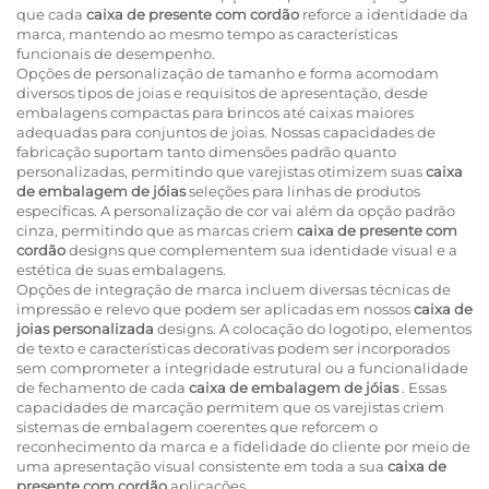
que cada
caixa de presente com cordão
reforce a identidade da
marca, mantendo ao mesmo tempo as características
funcionais de desempenho.
Opções de personalização de tamanho e forma acomodam
diversos tipos de joias e requisitos de apresentação, desde
embalagens compactas para brincos até caixas maiores
adequadas para conjuntos de joias. Nossas capacidades de
fabricação suportam tanto dimensões padrão quanto
personalizadas, permitindo que varejistas otimizem suas
caixa
de embalagem de jóias
seleções para linhas de produtos
específicas. A personalização de cor vai além da opção padrão
cinza, permitindo que as marcas criem
caixa de presente com
cordão
designs que complementem sua identidade visual e a
estética de suas embalagens.
Opções de integração de marca incluem diversas técnicas de
impressão e relevo que podem ser aplicadas em nossos
caixa de
joias personalizada
designs. A colocação do logotipo, elementos
de texto e características decorativas podem ser incorporados
sem comprometer a integridade estrutural ou a funcionalidade
de fechamento de cada
caixa de embalagem de jóias
. Essas
capacidades de marcação permitem que os varejistas criem
sistemas de embalagem coerentes que reforcem o
reconhecimento da marca e a fidelidade do cliente por meio de
uma apresentação visual consistente em toda a sua
caixa de
presente com cordão
aplicações.