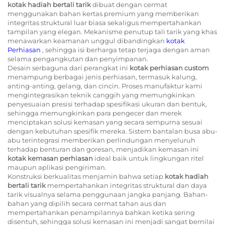
kotak hadiah bertali tarik
dibuat dengan cermat
menggunakan bahan kertas premium yang memberikan
integritas struktural luar biasa sekaligus mempertahankan
tampilan yang elegan. Mekanisme penutup tali tarik yang khas
menawarkan keamanan unggul dibandingkan
kotak
Perhiasan
, sehingga isi berharga tetap terjaga dengan aman
selama pengangkutan dan penyimpanan.
Desain serbaguna dari perangkat ini
kotak perhiasan custom
menampung berbagai jenis perhiasan, termasuk kalung,
anting-anting, gelang, dan cincin. Proses manufaktur kami
mengintegrasikan teknik canggih yang memungkinkan
penyesuaian presisi terhadap spesifikasi ukuran dan bentuk,
sehingga memungkinkan para pengecer dan merek
menciptakan solusi kemasan yang secara sempurna sesuai
dengan kebutuhan spesifik mereka. Sistem bantalan busa abu-
abu terintegrasi memberikan perlindungan menyeluruh
terhadap benturan dan goresan, menjadikan kemasan ini
kotak kemasan perhiasan
ideal baik untuk lingkungan ritel
maupun aplikasi pengiriman.
Konstruksi berkualitas menjamin bahwa setiap
kotak hadiah
bertali tarik
mempertahankan integritas struktural dan daya
tarik visualnya selama penggunaan jangka panjang. Bahan-
bahan yang dipilih secara cermat tahan aus dan
mempertahankan penampilannya bahkan ketika sering
disentuh, sehingga solusi kemasan ini menjadi sangat bernilai