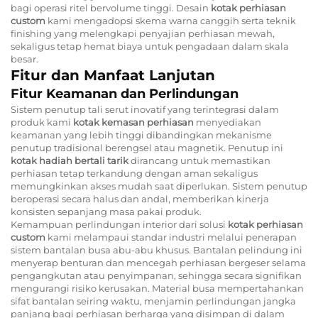
bagi operasi ritel bervolume tinggi. Desain
kotak perhiasan
custom
kami mengadopsi skema warna canggih serta teknik
finishing yang melengkapi penyajian perhiasan mewah,
sekaligus tetap hemat biaya untuk pengadaan dalam skala
besar.
Fitur dan Manfaat Lanjutan
Fitur Keamanan dan Perlindungan
Sistem penutup tali serut inovatif yang terintegrasi dalam
produk kami
kotak kemasan perhiasan
menyediakan
keamanan yang lebih tinggi dibandingkan mekanisme
penutup tradisional berengsel atau magnetik. Penutup ini
kotak hadiah bertali tarik
dirancang untuk memastikan
perhiasan tetap terkandung dengan aman sekaligus
memungkinkan akses mudah saat diperlukan. Sistem penutup
beroperasi secara halus dan andal, memberikan kinerja
konsisten sepanjang masa pakai produk.
Kemampuan perlindungan interior dari solusi
kotak perhiasan
custom
kami melampaui standar industri melalui penerapan
sistem bantalan busa abu-abu khusus. Bantalan pelindung ini
menyerap benturan dan mencegah perhiasan bergeser selama
pengangkutan atau penyimpanan, sehingga secara signifikan
mengurangi risiko kerusakan. Material busa mempertahankan
sifat bantalan seiring waktu, menjamin perlindungan jangka
panjang bagi perhiasan berharga yang disimpan di dalam