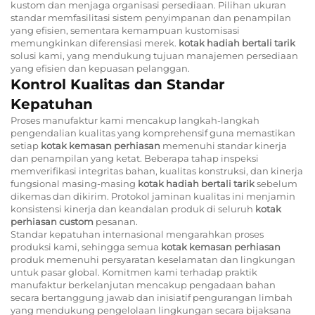
kustom dan menjaga organisasi persediaan. Pilihan ukuran
standar memfasilitasi sistem penyimpanan dan penampilan
yang efisien, sementara kemampuan kustomisasi
memungkinkan diferensiasi merek.
kotak hadiah bertali tarik
solusi kami, yang mendukung tujuan manajemen persediaan
yang efisien dan kepuasan pelanggan.
Kontrol Kualitas dan Standar
Kepatuhan
Proses manufaktur kami mencakup langkah-langkah
pengendalian kualitas yang komprehensif guna memastikan
setiap
kotak kemasan perhiasan
memenuhi standar kinerja
dan penampilan yang ketat. Beberapa tahap inspeksi
memverifikasi integritas bahan, kualitas konstruksi, dan kinerja
fungsional masing-masing
kotak hadiah bertali tarik
sebelum
dikemas dan dikirim. Protokol jaminan kualitas ini menjamin
konsistensi kinerja dan keandalan produk di seluruh
kotak
perhiasan custom
pesanan.
Standar kepatuhan internasional mengarahkan proses
produksi kami, sehingga semua
kotak kemasan perhiasan
produk memenuhi persyaratan keselamatan dan lingkungan
untuk pasar global. Komitmen kami terhadap praktik
manufaktur berkelanjutan mencakup pengadaan bahan
secara bertanggung jawab dan inisiatif pengurangan limbah
yang mendukung pengelolaan lingkungan secara bijaksana