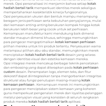
merek. Opsi personalisasi ini menjamin bahwa setiap
kotak
hadiah bertali tarik
memperkuat identitas merek sekaligus
mempertahankan karakteristik kinerja fungsionalnya.
Opsi penyesuaian ukuran dan bentuk mampu menampung
beragam jenis perhiasan serta kebutuhan penyajiannya, mulai
dari kemasan anting-anting berukuran kompak hingga kotak
berukuran lebih besar yang cocok untuk set perhiasan.
Kemampuan manufaktur kami mendukung baik dimensi
standar maupun dimensi khusus, sehingga memungkinkan
para pengecer mengoptimalkan
kotak kemasan perhiasan
pilihan mereka untuk lini produk tertentu. Penyesuaian warna
melampaui pilihan abu-abu standar, memungkinkan merek
menciptakan
kotak hadiah bertali tarik
desain yang selaras
dengan identitas visual dan estetika kemasan mereka.
Opsi integrasi merek mencakup berbagai teknik pencetakan
dan embossing yang dapat diterapkan pada
kotak perhiasan
custom
desain. Penempatan logo, elemen teks, dan fitur
dekoratif dapat diintegrasikan tanpa mengorbankan integritas
struktural atau fungsi penutupan masing-masing
kotak
kemasan perhiasan
. Kemampuan merek ini memungkinkan
para pengecer menciptakan sistem kemasan yang koheren
guna memperkuat pengenalan merek dan loyalitas pelanggan
melalui penyajian visual yang konsisten di seluruh rangkaian
produk mereka
kotak hadiah bertali tarik
aplikasi.