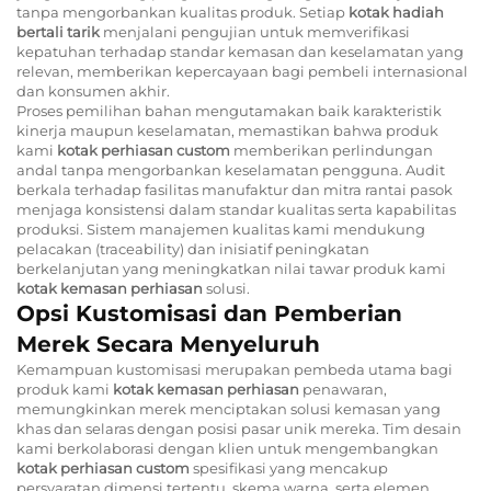
tanpa mengorbankan kualitas produk. Setiap
kotak hadiah
bertali tarik
menjalani pengujian untuk memverifikasi
kepatuhan terhadap standar kemasan dan keselamatan yang
relevan, memberikan kepercayaan bagi pembeli internasional
dan konsumen akhir.
Proses pemilihan bahan mengutamakan baik karakteristik
kinerja maupun keselamatan, memastikan bahwa produk
kami
kotak perhiasan custom
memberikan perlindungan
andal tanpa mengorbankan keselamatan pengguna. Audit
berkala terhadap fasilitas manufaktur dan mitra rantai pasok
menjaga konsistensi dalam standar kualitas serta kapabilitas
produksi. Sistem manajemen kualitas kami mendukung
pelacakan (traceability) dan inisiatif peningkatan
berkelanjutan yang meningkatkan nilai tawar produk kami
kotak kemasan perhiasan
solusi.
Opsi Kustomisasi dan Pemberian
Merek Secara Menyeluruh
Kemampuan kustomisasi merupakan pembeda utama bagi
produk kami
kotak kemasan perhiasan
penawaran,
memungkinkan merek menciptakan solusi kemasan yang
khas dan selaras dengan posisi pasar unik mereka. Tim desain
kami berkolaborasi dengan klien untuk mengembangkan
kotak perhiasan custom
spesifikasi yang mencakup
persyaratan dimensi tertentu, skema warna, serta elemen