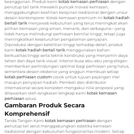
keanggunan. Produk kami
kotak kemasan perhiasan
dengan
penutup tali tarik mewakili puncak inovasi kemasan,
menggabungkan keahlian kerajinan tradisional dengan unsur
desain kontemporer. Kotak kemasan premium ini
kotak hadiah
bertali tarik
menjawab kebutuhan yang terus meningkat akan
pilihan kemasan yang aman, menarik, dan serbaguna—yang
tidak hanya melindungi perhiasan bernilai tinggi, tetapi juga
meningkatkan keseluruhan pengalaman penyajian.
Diproduksi dengan ketelitian tinggi terhadap detail, produk
kami
kotak hadiah bertali tarik
menggunakan bahan
berkualitas tinggi serta teknik konstruksi yang menjamin daya
tahan dan daya tarik visual. Interior busa abu-abu yang elegan
memberikan perlindungan optimal bagi perhiasan yang halus,
sementara desain eksterior yang anggun membuat setiap
kotak perhiasan custom
cocok untuk tujuan pajangan ritel
maupun penyajian hadiah. Pembeli dan distributor
internasional secara konsisten mengakui nilai proposisi yang
ditawarkan oleh rangkaian lengkap kami
kotak kemasan
perhiasan
solusi.
Gambaran Produk Secara
Komprehensif
Tanda Tangan Kami
kotak kemasan perhiasan
dengan
penutup tali serut menggabungkan estetika kemasan
tradisional dengan kebutuhan fungsionalitas modern. Setiap