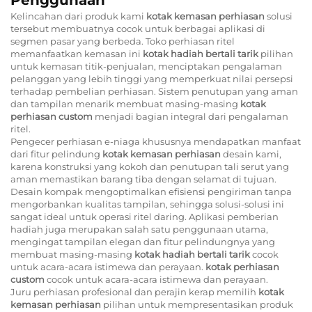
Kelincahan dari produk kami
kotak kemasan perhiasan
solusi
tersebut membuatnya cocok untuk berbagai aplikasi di
segmen pasar yang berbeda. Toko perhiasan ritel
memanfaatkan kemasan ini
kotak hadiah bertali tarik
pilihan
untuk kemasan titik-penjualan, menciptakan pengalaman
pelanggan yang lebih tinggi yang memperkuat nilai persepsi
terhadap pembelian perhiasan. Sistem penutupan yang aman
dan tampilan menarik membuat masing-masing
kotak
perhiasan custom
menjadi bagian integral dari pengalaman
ritel.
Pengecer perhiasan e-niaga khususnya mendapatkan manfaat
dari fitur pelindung
kotak kemasan perhiasan
desain kami,
karena konstruksi yang kokoh dan penutupan tali serut yang
aman memastikan barang tiba dengan selamat di tujuan.
Desain kompak mengoptimalkan efisiensi pengiriman tanpa
mengorbankan kualitas tampilan, sehingga solusi-solusi ini
sangat ideal untuk operasi ritel daring. Aplikasi pemberian
hadiah juga merupakan salah satu penggunaan utama,
mengingat tampilan elegan dan fitur pelindungnya yang
membuat masing-masing
kotak hadiah bertali tarik
cocok
untuk acara-acara istimewa dan perayaan.
kotak perhiasan
custom
cocok untuk acara-acara istimewa dan perayaan.
Juru perhiasan profesional dan perajin kerap memilih
kotak
kemasan perhiasan
pilihan untuk mempresentasikan produk