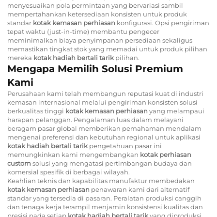
menyesuaikan pola permintaan yang bervariasi sambil
mempertahankan ketersediaan konsisten untuk produk
standar
kotak kemasan perhiasan
konfigurasi. Opsi pengiriman
tepat waktu (just-in-time) membantu pengecer
meminimalkan biaya penyimpanan persediaan sekaligus
memastikan tingkat stok yang memadai untuk produk pilihan
mereka
kotak hadiah bertali tarik
pilihan.
Mengapa Memilih Solusi Premium
Kami
Perusahaan kami telah membangun reputasi kuat di industri
kemasan internasional melalui pengiriman konsisten solusi
berkualitas tinggi
kotak kemasan perhiasan
yang melampaui
harapan pelanggan. Pengalaman luas dalam melayani
beragam pasar global memberikan pemahaman mendalam
mengenai preferensi dan kebutuhan regional untuk aplikasi
kotak hadiah bertali tarik
pengetahuan pasar ini
memungkinkan kami mengembangkan
kotak perhiasan
custom
solusi yang mengatasi pertimbangan budaya dan
komersial spesifik di berbagai wilayah.
Keahlian teknis dan kapabilitas manufaktur membedakan
kotak kemasan perhiasan
penawaran kami dari alternatif
standar yang tersedia di pasaran. Peralatan produksi canggih
dan tenaga kerja terampil menjamin konsistensi kualitas dan
presisi pada setiap
kotak hadiah bertali tarik
yang diproduksi.