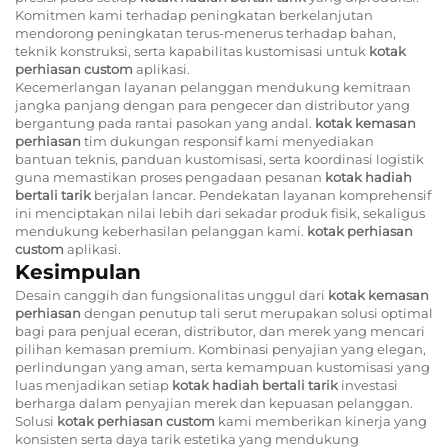
Komitmen kami terhadap peningkatan berkelanjutan
mendorong peningkatan terus-menerus terhadap bahan,
teknik konstruksi, serta kapabilitas kustomisasi untuk
kotak
perhiasan custom
aplikasi.
Kecemerlangan layanan pelanggan mendukung kemitraan
jangka panjang dengan para pengecer dan distributor yang
bergantung pada rantai pasokan yang andal.
kotak kemasan
perhiasan
tim dukungan responsif kami menyediakan
bantuan teknis, panduan kustomisasi, serta koordinasi logistik
guna memastikan proses pengadaan pesanan
kotak hadiah
bertali tarik
berjalan lancar. Pendekatan layanan komprehensif
ini menciptakan nilai lebih dari sekadar produk fisik, sekaligus
mendukung keberhasilan pelanggan kami.
kotak perhiasan
custom
aplikasi.
Kesimpulan
Desain canggih dan fungsionalitas unggul dari
kotak kemasan
perhiasan
dengan penutup tali serut merupakan solusi optimal
bagi para penjual eceran, distributor, dan merek yang mencari
pilihan kemasan premium. Kombinasi penyajian yang elegan,
perlindungan yang aman, serta kemampuan kustomisasi yang
luas menjadikan setiap
kotak hadiah bertali tarik
investasi
berharga dalam penyajian merek dan kepuasan pelanggan.
Solusi
kotak perhiasan custom
kami memberikan kinerja yang
konsisten serta daya tarik estetika yang mendukung