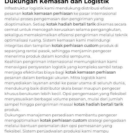
Dukungan Kemasan dan Logistik
Infrastruktur logistik kami mendukung distribusi efisien
pesanan
kotak kemasan perhiasan
ke pasar internasional
melalui proses pengemasan dan pengiriman yang
dioptimalkan. Setiap
kotak hadiah bertali tarik
dikemas secara
cermat untuk mencegah kerusakan selama pengangkutan,
sekaligus memaksimalkan efisiensi pengiriman melalui teknik
optimalisasi ruang. Sistem kemasan kami melindungi
integritas dan tampilan
kotak perhiasan custom
produk di
sepanjang rantai pasok, sehingga menjamin pengecer
menerima produk dalam kondisi sempurna.
Keahlian pengiriman internasional memungkinkan kami
menavigasi persyaratan logistik yang kompleks sambil tetap
menjaga efektivitas biaya bagi
kotak kemasan perhiasan
pesanan dalam berbagai ukuran. Mitra logistik kami
menyediakan layanan andal ke pasar utama di seluruh dunia,
mendukung baik distributor skala besar maupun pengecer
khusus berukuran lebih kecil. Opsi pengemasan yang fleksibel
menyesuaikan berbagai volume pesanan, mulai dari jumlah
sampel hingga pengiriman massal
kotak hadiah bertali tarik
produk.
Dukungan manajemen persediaan membantu pengecer
mengoptimalkan
kotak perhiasan custom
strategi pengadaan
melalui bantuan peramalan dan opsi pemesanan yang
fleksibel. Sistem penjadwalan produksi kami mampu