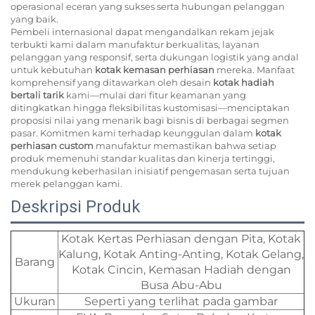
operasional eceran yang sukses serta hubungan pelanggan
yang baik.
Pembeli internasional dapat mengandalkan rekam jejak
terbukti kami dalam manufaktur berkualitas, layanan
pelanggan yang responsif, serta dukungan logistik yang andal
untuk kebutuhan
kotak kemasan perhiasan
mereka. Manfaat
komprehensif yang ditawarkan oleh desain
kotak hadiah
bertali tarik
kami—mulai dari fitur keamanan yang
ditingkatkan hingga fleksibilitas kustomisasi—menciptakan
proposisi nilai yang menarik bagi bisnis di berbagai segmen
pasar. Komitmen kami terhadap keunggulan dalam
kotak
perhiasan custom
manufaktur memastikan bahwa setiap
produk memenuhi standar kualitas dan kinerja tertinggi,
mendukung keberhasilan inisiatif pengemasan serta tujuan
merek pelanggan kami.
Deskripsi Produk
Kotak Kertas Perhiasan dengan Pita, Kotak
Kalung, Kotak Anting-Anting, Kotak Gelang,
Barang
Kotak Cincin, Kemasan Hadiah dengan
Busa Abu-Abu
Ukuran
Seperti yang terlihat pada gambar