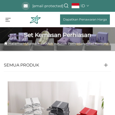
ID
[email protected]
Dapatkan Penawaran Harga
Set Kemasan Perhiasan
Halaman Utama
>
Produk
>
Kotak Perhiasan
>
Set Kemasan Perhiasan
SEMUA PRODUK