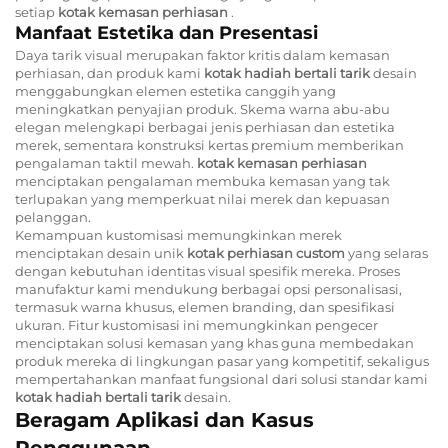
setiap
kotak kemasan perhiasan
.
Manfaat Estetika dan Presentasi
Daya tarik visual merupakan faktor kritis dalam kemasan
perhiasan, dan produk kami
kotak hadiah bertali tarik
desain
menggabungkan elemen estetika canggih yang
meningkatkan penyajian produk. Skema warna abu-abu
elegan melengkapi berbagai jenis perhiasan dan estetika
merek, sementara konstruksi kertas premium memberikan
pengalaman taktil mewah.
kotak kemasan perhiasan
menciptakan pengalaman membuka kemasan yang tak
terlupakan yang memperkuat nilai merek dan kepuasan
pelanggan.
Kemampuan kustomisasi memungkinkan merek
menciptakan desain unik
kotak perhiasan custom
yang selaras
dengan kebutuhan identitas visual spesifik mereka. Proses
manufaktur kami mendukung berbagai opsi personalisasi,
termasuk warna khusus, elemen branding, dan spesifikasi
ukuran. Fitur kustomisasi ini memungkinkan pengecer
menciptakan solusi kemasan yang khas guna membedakan
produk mereka di lingkungan pasar yang kompetitif, sekaligus
mempertahankan manfaat fungsional dari solusi standar kami
kotak hadiah bertali tarik
desain.
Beragam Aplikasi dan Kasus
Penggunaan