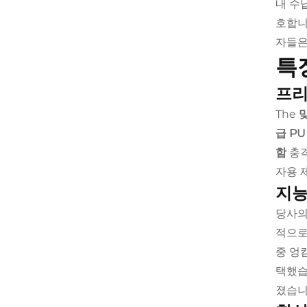
내 수
호합니
자들은
특
프리
The
급 P
함
충격
자용 
지능
당사
적으로
중 엉
택했습
졌습니