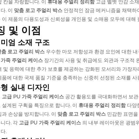
납 칸을 자랑합니다. 이
휴대용 주얼리 정리함
고급 벨벳 안감 소
다. 이
맞춤 로고 주얼리 박스
안정적인 잠금 메커니즘을 채택하여 
 이 제품의 다용도성과 신뢰성을 개인용 및 소매용 모두에 대해 
징 및 이점
미엄 소재 구조
맞춤 로고 주얼리 박스
우수한 마모 저항성과 환경 요인에 대한 내
U 가죽 주얼리 케이스
장기간의 사용 및 취급에도 외관과 구조적 
 및 응력에 대한 추가 보호를 제공하는 강화된 모서리와 가장자
제품에 대한 국제 품질 기준을 충족하는 신중히 선정된 소재를 사
형 실내 디자인
의
고급 PU 가죽 주얼리 케이스
공간 활용도를 극대화하면서 보관된
 설계된 구획을 특징으로 합니다. 이
휴대용 주얼리 정리함
다양
킴과 손상을 방지합니다. 이
맞춤 로고 주얼리 박스
민감한 표면을
니다. 각
고급 PU 가죽 주얼리 케이스
의 내부 레이아웃은 광범
다.