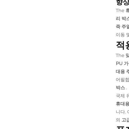
향상
The
리 박
죽 주
이동 
적
The
PU 
대용 
어필합
박스
.
국제 
휴대용
니다.
의
고급