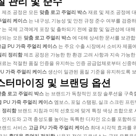
질 관리 및 준수
 제조 공정은 모든
맞춤 로고 주얼리 박스
재료 및 제조 공정에 
주얼리 케이스
는 내구성, 기능성 및 안전 규정 준수 여부를 검증
함
는 국제 고객에게 포장 및 출하되기 전에 결함 및 일관성에 대해
산되는 모든
맞춤 로고 주얼리 박스
에 대해 상세한 문서를 보관합
고급 PU 가죽 주얼리 케이스
는 주요 수출 시장에서 소비자 제품
얼리 정리함
제조 공정은 가능한 한 환경 고려 사항과 지속 가능한
재료는 적절한 품질 인증을 유지하는 인증 공급업체로부터 신중하
PU 가죽 주얼리 케이스
생산이 일관된 품질 기준을 유지하도록 
스터마이징 및 브랜딩 옵션
맞춤 로고 주얼리 박스
는 브랜드가 독창적인 포장 솔루션을 구축할
 PU 가죽 주얼리 케이스
엠보스, 포일 스탬핑, 실크 스크린 프린
 정리함
브랜드 지침과 미적 선호도에 맞게 특정 색상 조합으로 사
 인지도와 고객 충성도를 높이는 독특한 디자인 요소를 포함하도
브랜드 서비스
고급 PU 가죽 주얼리 케이스
최대 시각적 효과를 