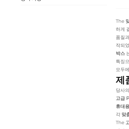
The
하게 
품질과
작되었
박스
특징으
모두에
제
당사
고급 
휴대용
각
맞
The