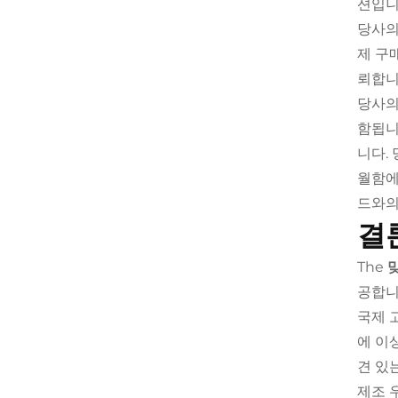
션입니
당사의
제 구
뢰합니
당사
함됩니
니다.
월함에
드와의
결
The
공합니
국제 
에 이
견 있
제조 