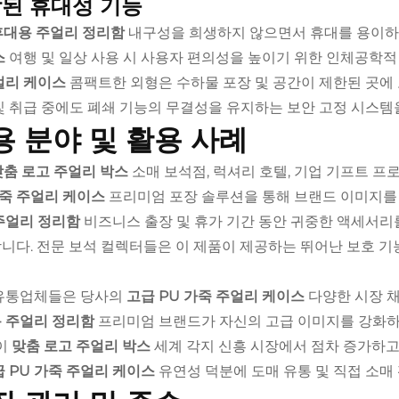
된 휴대성 기능
휴대용 주얼리 정리함
내구성을 희생하지 않으면서 휴대를 용이하
스
여행 및 일상 사용 시 사용자 편의성을 높이기 위한 인체공학적
얼리 케이스
콤팩트한 외형은 수하물 포장 및 공간이 제한된 곳에
및 취급 중에도 폐쇄 기능의 무결성을 유지하는 보안 고정 시스템
용 분야 및 활용 사례
맞춤 로고 주얼리 박스
소매 보석점, 럭셔리 호텔, 기업 기프트 프
가죽 주얼리 케이스
프리미엄 포장 솔루션을 통해 브랜드 이미지를
주얼리 정리함
비즈니스 출장 및 휴가 기간 동안 귀중한 액세서
니다. 전문 보석 컬렉터들은 이 제품이 제공하는 뛰어난 보호 기
유통업체들은 당사의
고급 PU 가죽 주얼리 케이스
다양한 시장 
 주얼리 정리함
프리미엄 브랜드가 자신의 고급 이미지를 강화하
 이
맞춤 로고 주얼리 박스
세계 각지 신흥 시장에서 점차 증가하고
 PU 가죽 주얼리 케이스
유연성 덕분에 도매 유통 및 직접 소매