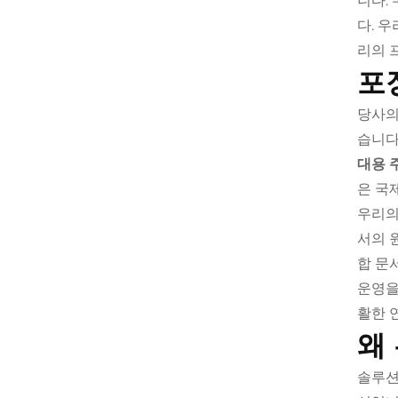
니다.
다. 
리의 
포
당사
습니다
대용 
은 국
우리
서의 
합 문
운영을
활한 
왜
솔루션