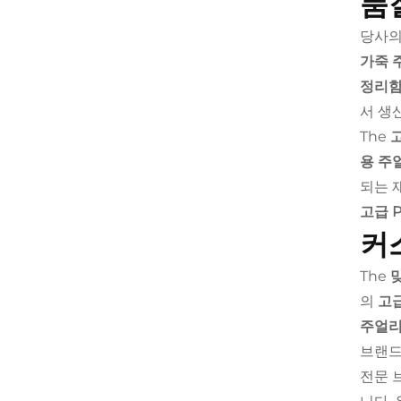
품
당사의
가죽 
정리
서 생
The
용 주
되는 
고급 
커
The
의
고급
주얼리
브랜드
전문 