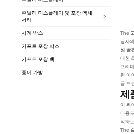
주얼리 디스플레이 및 포장 액세
서리
시계 박스
The
당사
기프트 포장 박스
성 골
대한 
기프트 포장 백
프리미
종이 가방
된 아
급 브
제
이 뛰
다용도
적하는
The