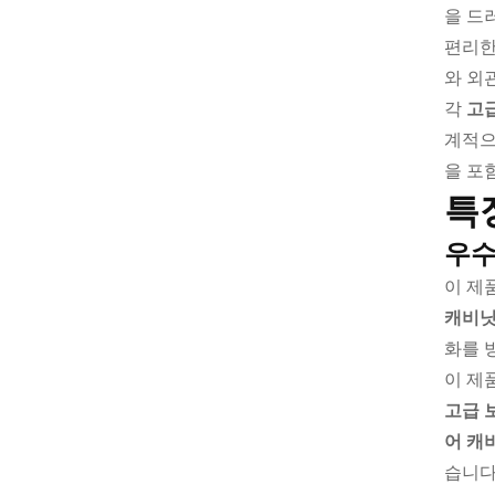
을 드
편리한
와 외
각
고
계적으
을 포
특
우수
이 제
캐비
화를 
이 제
고급 
어 캐
습니다