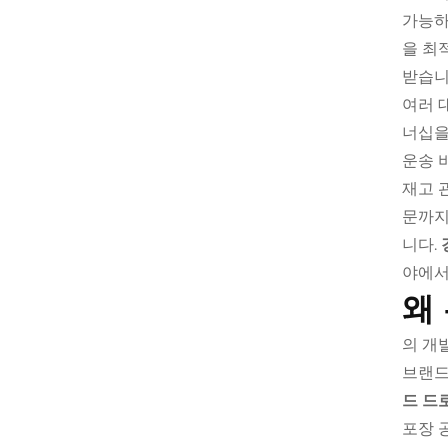
가능하
을 최
받습니
여러 
너십을
운송 
재고 
문까지
니다.
야에서
왜
의 개
브랜드
드 드
포장 