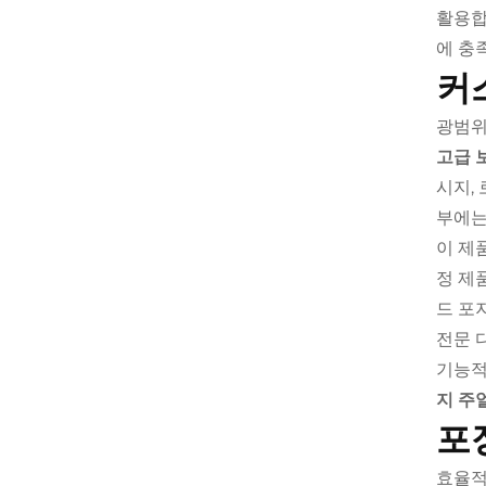
활용합
에 충
커
광범위
고급 
시지,
부에는
이 제
정 제
드 포
전문 
기능적
지 주
포
효율적