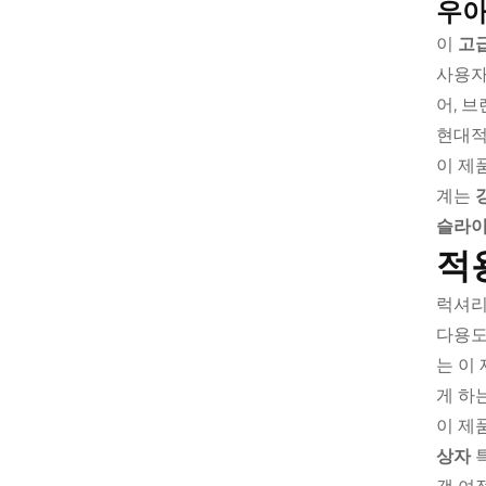
우아
이
고
사용자
어, 
현대적
이 제
계는
슬라이
적
럭셔리
다용도
는 이
게 하
이 제
상자