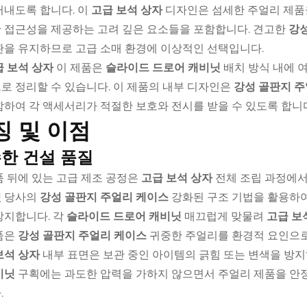
러내도록 합니다. 이
고급 보석 상자
디자인은 섬세한 주얼리 제품
 접근성을 제공하는 고려 깊은 요소들을 포함합니다. 견고한
강
관을 유지하므로 고급 소매 환경에 이상적인 선택입니다.
급 보석 상자
이 제품은
슬라이드 드로어 캐비닛
배치 방식 내에 
로 정리할 수 있습니다. 이 제품의 내부 디자인은
강성 골판지 
함하여 각 액세서리가 적절한 보호와 전시를 받을 수 있도록 합니
징 및 이점
한 건설 품질
품 뒤에 있는 고급 제조 공정은
고급 보석 상자
전체 조립 과정에서
닛
당사의
강성 골판지 주얼리 케이스
강화된 구조 기법을 활용하여
방지합니다. 각
슬라이드 드로어 캐비닛
매끄럽게 맞물려
고급 보
품은
강성 골판지 주얼리 케이스
귀중한 주얼리를 환경적 요인으로
보석 상자
내부 표면은 보관 중인 아이템의 긁힘 또는 변색을 방지
비닛
구획에는 과도한 압력을 가하지 않으면서 주얼리 제품을 안
.