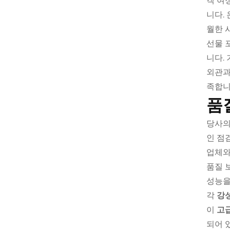
객 여
니다.
월한 
선물 
니다.
외관과
족합니
품
당사의
인 점
업체와
품질 
성능을
각
강
이
고
되어 