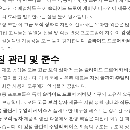
정에 촉각적 만족감을 더해주며, 동시에
강성 골판지 주얼리 케이
 온라인 소매업체들은 이
슬라이드 드로어 캐비닛
디자인이 제품 
시각 효과를 발휘한다는 점을 높이 평가합니다.
포장 또한 이
고급 보석 상자
디자인이 선사하는 우아한 외관은 많
 기업 고객들은 임원용 선물 및 직원 인정 프로그램에 자주 이
강성
 실용적인 기능성을 모두 높이 평가합니다.
슬라이드 드로어 캐
다. 각
질 관리 및 준수
 제조 공정은 모든
고급 보석 상자
제품은
슬라이드 드로어 캐비
검 절차를 거칩니다. 이 제품에 사용된 재료는
강성 골판지 주얼리
 최종 사용자 모두에게 안심을 제공합니다.
보증 프로토콜은 특히
슬라이드 드로어 캐비닛
기구의 고유한 요구
 보장합니다. 모든
고급 보석 상자
제품은 서랍 정렬 상태와 작
성 골판지 주얼리 케이스
제품에 대한 내구성 테스트는 장기간 사
급 보석 상자
제품의 생산 과정에서 환경 책임은 여전히 최우선 과
있습니다. 이
강성 골판지 주얼리 케이스
제품의 구조는 구조적 성능