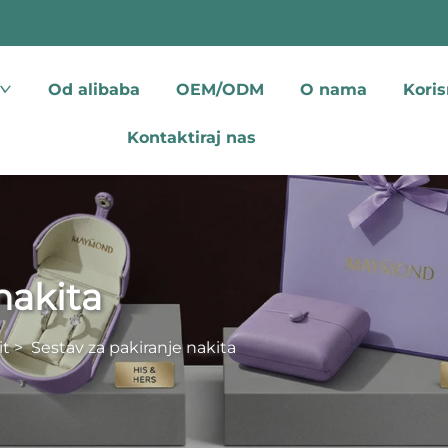
Od alibaba
OEM/ODM
O nama
Koris
Kontaktiraj nas
nakita
it
>
Sestav za pakiranje nakita