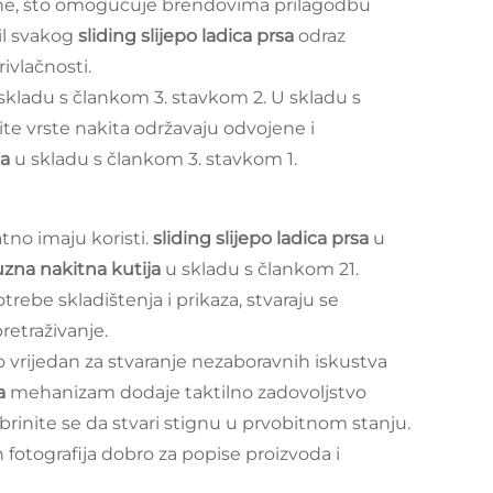
mane, što omogućuje brendovima prilagodbu
il svakog
sliding slijepo ladica prsa
odraz
vlačnosti.
skladu s člankom 3. stavkom 2. U skladu s
čite vrste nakita održavaju odvojene i
sa
u skladu s člankom 3. stavkom 1.
no imaju koristi.
sliding slijepo ladica prsa
u
uzna nakitna kutija
u skladu s člankom 21.
otrebe skladištenja i prikaza, stvaraju se
retraživanje.
vrijedan za stvaranje nezaboravnih iskustva
sa
mehanizam dodaje taktilno zadovoljstvo
brinite se da stvari stignu u prvobitnom stanju.
n fotografija dobro za popise proizvoda i