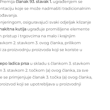
. Premija
članak 93. stavak 1.
ugrađenjem se
ezentaciju koje se može nadmašiti tradicionalnim
ođavanja.
jeringom, osiguravajući svaki odjeljak klizanje
nakitna kutija
ugrađuje promišljene elemente
n pristup i trgovcima na malo i krajnjim
avkom 2. stavkom 3. ovog članka, prilikom
i za proizvodnju proizvoda koji se koriste u
ijepo ladica prsa
u skladu s člankom 3. stavkom
 3. stavkom 2. točkom (a) ovog članka, za sve
e se primjenjuje članak 3. točka (a) ovog članka,
 proizvod koji se upotrebljava u proizvodnji