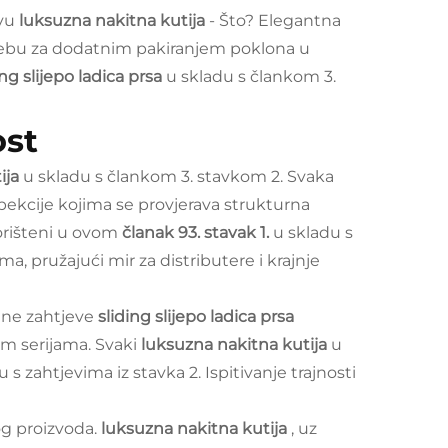
ovu
luksuzna nakitna kutija
- Što? Elegantna
ebu za dodatnim pakiranjem poklona u
ing slijepo ladica prsa
u skladu s člankom 3.
ost
ija
u skladu s člankom 3. stavkom 2. Svaka
kcije kojima se provjerava strukturna
korišteni u ovom
članak 93. stavak 1.
u skladu s
pružajući mir za distributere i krajnje
ene zahtjeve
sliding slijepo ladica prsa
m serijama. Svaki
luksuzna nakitna kutija
u
du s zahtjevima iz stavka 2. Ispitivanje trajnosti
og proizvoda.
luksuzna nakitna kutija
, uz