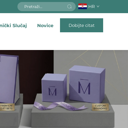
HR
Dobijte citat
nički Slučaj
Novice