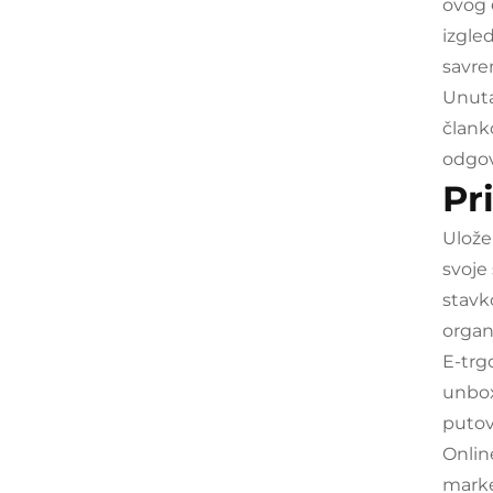
ovog
izgle
savre
Unuta
člank
odgov
Pr
Ulože
svoje
stavk
organ
E-trg
unbox
putov
Onlin
marke