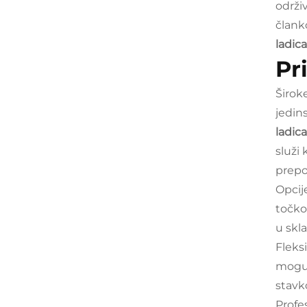
održi
člank
ladic
Pr
Širok
jedin
ladic
služi
prepo
Opcij
točko
u skl
Fleksi
mogu 
stavk
Profe