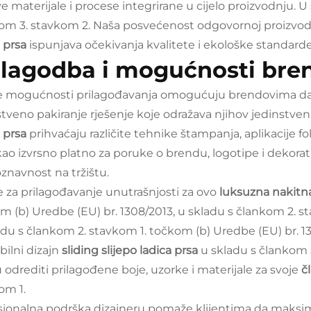
ve materijale i procese integrirane u cijelo proizvodnju.
om 3. stavkom 2. Naša posvećenost odgovornoj proizvodn
a prsa
ispunjava očekivanja kvalitete i ekološke standarde
ilagodba i mogućnosti bre
e mogućnosti prilagođavanja omogućuju brendovima da
stveno pakiranje rješenje koje odražava njihov jedinstven
a prsa
prihvaćaju različite tehnike štampanja, aplikacije fo
 kao izvrsno platno za poruke o brendu, logotipe i dekora
znavnost na tržištu.
e za prilagođavanje unutrašnjosti za ovo
luksuzna nakitn
m (b) Uredbe (EU) br. 1308/2013, u skladu s člankom 2. st
adu s člankom 2. stavkom 1. točkom (b) Uredbe (EU) br. 13
bilni dizajn
sliding slijepo ladica prsa
u skladu s člankom 5
odrediti prilagođene boje, uzorke i materijale za svoje
č
om 1.
sionalna podrška dizajneru pomaže klijentima da maksimiz