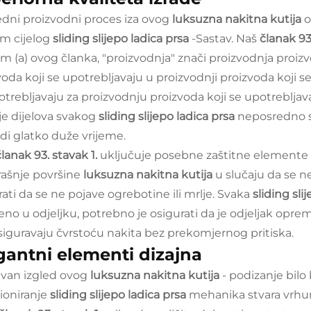
dni proizvodni proces iza ovog
luksuzna nakitna kutija
o
om cijelog
sliding slijepo ladica prsa
-Sastav. Naš
članak 93
m (a) ovog članka, "proizvodnja" znači proizvodnja proizv
voda koji se upotrebljavaju u proizvodnji proizvoda koji s
otrebljavaju za proizvodnju proizvoda koji se upotrebljav
je dijelova svakog
sliding slijepo ladica prsa
neposredno s
adi glatko duže vrijeme.
članak 93. stavak 1.
uključuje posebne zaštitne elemente ko
ašnje površine
luksuzna nakitna kutija
u slučaju da se n
rati da se ne pojave ogrebotine ili mrlje. Svaka
sliding sli
eno u odjeljku, potrebno je osigurati da je odjeljak opr
osiguravaju čvrstoću nakita bez prekomjernog pritiska.
gantni elementi dizajna
van izgled ovog
luksuzna nakitna kutija
- podizanje bil
ioniranje
sliding slijepo ladica prsa
mehanika stvara vrhun