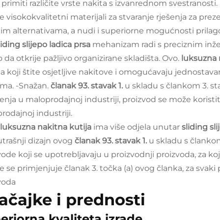
primiti različite vrste nakita s izvanrednom svestranosti
te visokokvalitetni materijali za stvaranje rješenja za pr
im alternativama, a nudi i superiorne mogućnosti prilag
liding slijepo ladica prsa
mehanizam radi s preciznim inžen
 da otkrije pažljivo organizirane skladišta. Ovo.
luksuzna 
na koji štite osjetljive nakitove i omogućavaju jednostava
ma. -Snažan.
članak 93. stavak 1.
u skladu s člankom 3. st
tenja u maloprodajnoj industriji, proizvod se može koristit
rodajnoj industriji.
luksuzna nakitna kutija
ima više odjela unutar
sliding sl
utrašnji dizajn ovog
članak 93. stavak 1.
u skladu s člankom
vode koji se upotrebljavaju u proizvodnji proizvoda, za koj
e se primjenjuje članak 3. točka (a) ovog članka, za svaki
voda
ačajke i prednosti
eriorna kvaliteta izrade