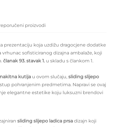
reporučeni proizvodi
a za prezentaciju koja uzdižu dragocjene dodatke
a vrhunac sofisticiranog dizajna ambalaže, koji
o.
članak 93. stavak 1.
u skladu s člankom 1.
nakitna kutija
u ovom slučaju,
sliding slijepo
istup pohranjenim predmetima. Napravi se ovaj
anje elegantne estetike koju luksuzni brendovi
zajniran
sliding slijepo ladica prsa
dizajn koji