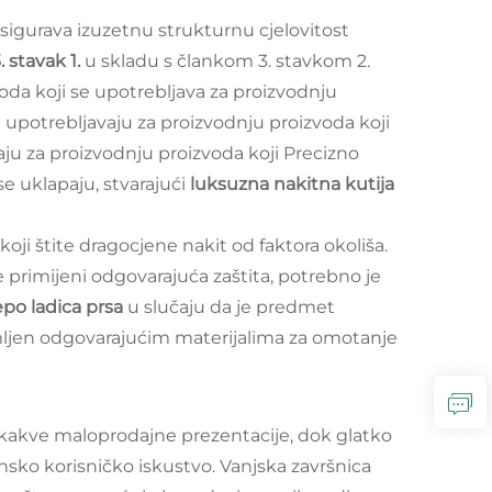
sigurava izuzetnu strukturnu cjelovitost
. stavak 1.
u skladu s člankom 3. stavkom 2.
oda koji se upotrebljava za proizvodnju
e upotrebljavaju za proizvodnju proizvoda koji
aju za proizvodnju proizvoda koji Precizno
e uklapaju, stvarajući
luksuzna nakitna kutija
ji štite dragocjene nakit od faktora okoliša.
e primijeni odgovarajuća zaštita, potrebno je
jepo ladica prsa
u slučaju da je predmet
emljen odgovarajućim materijalima za omotanje
o kakve maloprodajne prezentacije, dok glatko
sko korisničko iskustvo. Vanjska završnica