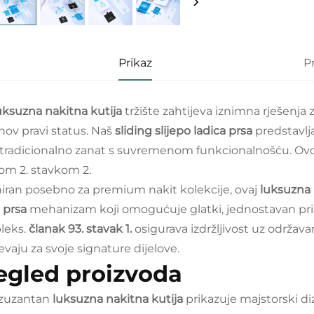
Prikaz
P
uksuzna nakitna kutija
tržište zahtijeva iznimna rješenj
ihov pravi status. Naš
sliding slijepo ladica prsa
predstavlj
 tradicionalno zanat s suvremenom funkcionalnošću. Ov
om 2. stavkom 2.
niran posebno za premium nakit kolekcije, ovaj
luksuzna 
a prsa
mehanizam koji omogućuje glatki, jednostavan pr
leks.
članak 93. stavak 1.
osigurava izdržljivost uz održav
evaju za svoje signature dijelove.
egled proizvoda
izuzantan
luksuzna nakitna kutija
prikazuje majstorski di