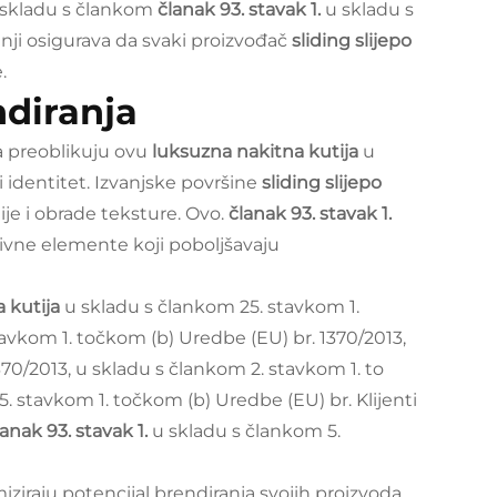
 U skladu s člankom
članak 93. stavak 1.
u skladu s
ji osigurava da svaki proizvođač
sliding slijepo
.
ndiranja
 preoblikuju ovu
luksuzna nakitna kutija
u
i identitet. Izvanjske površine
sliding slijepo
lije i obrade teksture. Ovo.
članak 93. stavak 1.
tivne elemente koji poboljšavaju
a kutija
u skladu s člankom 25. stavkom 1.
avkom 1. točkom (b) Uredbe (EU) br. 1370/2013,
70/2013, u skladu s člankom 2. stavkom 1. to
. stavkom 1. točkom (b) Uredbe (EU) br. Klijenti
lanak 93. stavak 1.
u skladu s člankom 5.
iraju potencijal brendiranja svojih proizvoda.