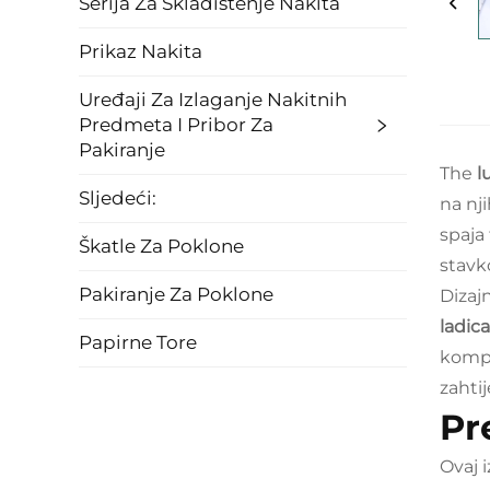
Serija Za Skladištenje Nakita
Prikaz Nakita
Uređaji Za Izlaganje Nakitnih
Predmeta I Pribor Za
Pakiranje
The
l
Sljedeći:
na nj
spaja
Škatle Za Poklone
stavk
Pakiranje Za Poklone
Dizaj
ladic
Papirne Tore
komp
zahtij
Pr
Ovaj 