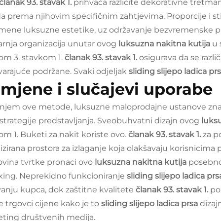
članak 93. stavak 1.
prihvaća različite dekorativne tret
da prema njihovim specifičnim zahtjevima. Proporcije i st
mene luksuzne estetike, uz održavanje bezvremenske pri
rnja organizacija unutar ovog
luksuzna nakitna kutija
u 
om 3. stavkom 1.
članak 93. stavak 1.
osigurava da se razli
arajuće podržane. Svaki odjeljak
sliding slijepo ladica pr
imjene i slučajevi uporabe
njem ove metode, luksuzne maloprodajne ustanove znat
 strategije predstavljanja. Sveobuhvatni dizajn ovog
luks
om 1. Buketi za nakit koriste ovo.
članak 93. stavak 1.
za p
izirana prostora za izlaganje koja olakšavaju korisnicima p
ovina tvrtke pronaci ovo
luksuzna nakitna kutija
posebno 
ing. Neprekidno funkcioniranje
sliding slijepo ladica pr
anju kupca, dok zaštitne kvalitete
članak 93. stavak 1.
po
e trgovci cijene kako je to
sliding slijepo ladica prsa
dizaj
ting društvenih medija.