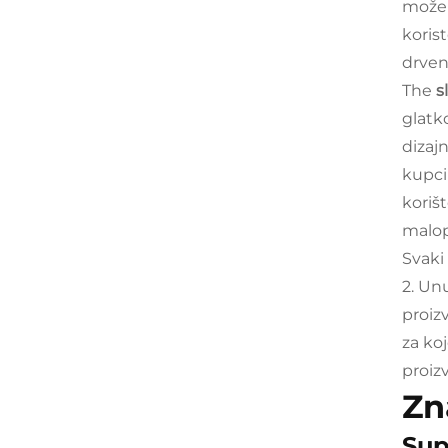
može 
koris
drven
The
s
glatko
dizaj
kupci
koriš
malop
Svaki
2. Un
proiz
za koj
proiz
Zn
Sup