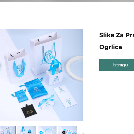
Slika Za P
Ogrlica
Istragu