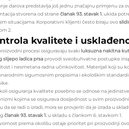
anje darova predstavlja još jednu značajnu primjenu za 
ntacija stvorena od strane
članak 93. stavak 1.
ukida potr
m situacijama. Korporativni klijenti često biraju ovo
slid
om 2.
ntrola kvalitete i usklađen
proizvodni procesi osiguravaju svaki
luksuzna nakitna kut
g slijepo ladica prsa
provodi sveobuhvatne postupke inspe
vitost i nesmetana radna učinkovitost. Materijali koji su 
arodnim sigurnosnim propisima i ekološkim standardima, 
ike.
koli osiguranja kvalitete posebno se odnose na jedinstv
izmi kojima se osigurava dosljednost u svim proizvodni
u da se radi o izradi, mora se provjeriti da je izrada u skla
og
članak 93. stavak 1.
u skladu s člankom 6. stavkom 1.
ornost prema okolišu ostaje prioritet pri proizvodnji ov