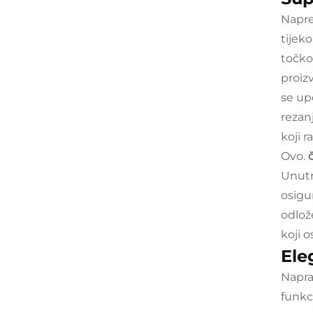
Napre
tijek
točko
proiz
se up
rezan
koji r
Ovo.
Unutr
osigu
odlož
koji 
Ele
Napra
funkc