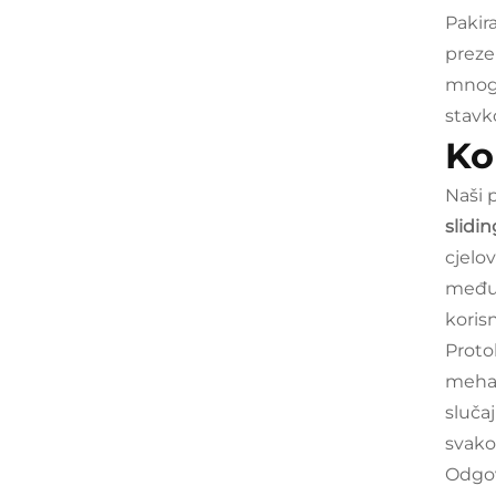
Pakir
preze
mnogi
stavk
Ko
Naši 
slidin
cjelo
međun
korisn
Proto
mehan
slučaj
svak
Odgov