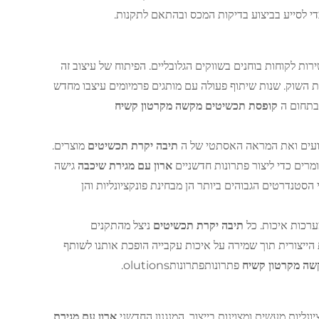
י לסייע בביצוע בדיקות המכס ובהתאם לתקנות.
ירות לקוחות בוחנים בשווקים הגלובליים. הפיתוח של עיצוב זה
ת השוק. שנות שיתוף פעולה עם מותגים פרמיומים עיצבו מחדש
 בתחום ה
קופסת תכשיטים מקשה מקרטון קשיח
צועים ואת המראה האסתטי של ה
תיבה יקרת תכשיטים
מוצרים.
מרים כדי ליצור פתרונות חדשניים
ארון עם מגירת שיכבה
גישה
הסטנדרטים הגבוהים ביותר הן מבחינת פונקציונליות והן
ערכות איכות. כל
תיבה יקרת תכשיטים
ניצל מהתקנים
 הייצורית תוך שמירה על איכות עקבייה הופכת אותנו לשותף
שה מקרטון קשיח
פתרונותפתרונותolutions.
ונליות מעשית ומצוינות בייצור. המנגנון החדשני
ארון עם מגירת