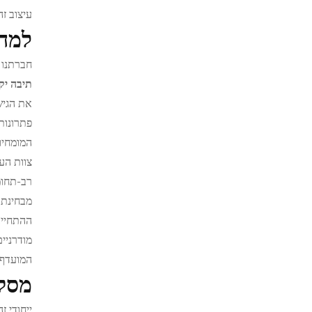
עיצוב זה
למה 
חברתנו י
תיבה י
את הגיש
פתרונותפתרו
המומחיו
צוות הע
רב-תחומ
מבחינת 
ההתחייב
מודרניי
המועדף 
מסק
ייחודי ז