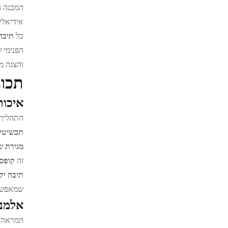
המבנה 
אידיאלי
כל
תיבה
הפנימי 
והצגה מ
תכונ
איכותאי
התהליך 
תכשיטי
מגירת ש
זה
קופס
תיבה י
שמאפשרי
אלמנטים
המראה 