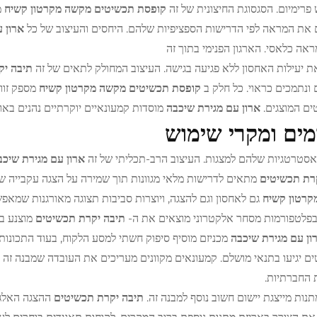
רימיום. הסגסוגת החיצונית של זה
קופסת תכשיטים מקשה מקרטון קשיח
מ
את המראה לפי הדרישות הספציפיות שלהם. היחסים והעיצוב של כל
ארון 
ראה כלאסי. הארגון הפנימי בתוך זה
 יעילות האחסון ללא פגיעה בגישה. העיצוב המחולק לתאים של זה
תיבה י
 ונתמכים כראוי. כל חלק ב
קופסת תכשיטים מקשה מקרטון קשיח
מספק זוו
ם המוצגים.
ארון עם מגירת שיכבה
מוסדות קמעונאיים יוקרתיים נהנים בא
מים ומקרי שימוש
אסטרטגיות שלהם למצגות. העיצוב הרב-תכליתי של זה
ארון עם מגירת שיכ
קרת תכשיטים
מתאים לדרישות מלאי מגוונות תוך שמירה על הצגה עקבייה 
קרטון קשיח
גם לאחסון וגם להצגה, ויוצרות סביבות תצוגה מאורגנות שמאפש
פלטפורמות מסחר אלקטרוני מוצאים את ה-
תיבה יקרת תכשיטים
מוצנע ב
ון עם מגירת שיכבה
מכניזם מוסיף סיפוק חשתי למסע הלקוח, בעוד התכונות
ם יגיעו בתנאי מושלם. קמעונאים מקוונים מעריכים את העובדה שמבנה זה
החברתיות.
תנות מייצגת יישום חשוב נוסף למבנה זה.
תיבה יקרת תכשיטים
ההצגה האלגנ