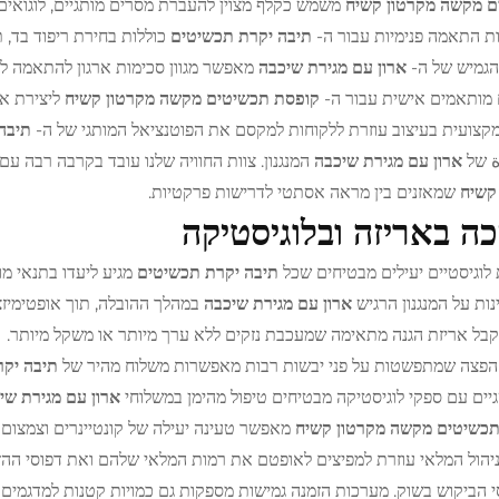
ם מקשה מקרטון קשיח
משמש כקלף מצוין להעברת מסרים מותגיים, לוגואי
ת התאמה פנימיות עבור ה-
תיבה יקרת תכשיטים
כוללות בחירת ריפוד בד, 
הגמיש של ה-
ארון עם מגירת שיכבה
מאפשר מגוון סכימות ארגון להתאמה לקו
 מותאמים אישית עבור ה-
קופסת תכשיטים מקשה מקרטון קשיח
ליצירת אר
קצועית בעיצוב עוזרת ללקוחות למקסם את הפוטנציאל המותגי של ה-
תיבה
ة של
ארון עם מגירת שיכבה
המנגנון. צוות החוויה שלנו עובד בקרבה רבה ע
 קשיח
שמאזנים בין מראה אסתטי לדרישות פרקטיות.
ה באריזה ובלוגיסטיקה
 לוגיסטיים יעילים מבטיחים שכל
תיבה יקרת תכשיטים
מגיע ליעדו בתנאי מ
נות על המנגנון הרגיש
ארון עם מגירת שיכבה
במהלך ההובלה, תוך אופטימיזצ
בל אריזת הגנה מתאימה שמעכבת נזקים ללא ערך מיותר או משקל מיותר.
פצה שמתפשטות על פני יבשות רבות מאפשרות משלוח מהיר של
תיבה יק
ים עם ספקי לוגיסטיקה מבטיחים טיפול מהימן במשלוחי
ארון עם מגירת ש
תכשיטים מקשה מקרטון קשיח
מאפשר טעינה יעילה של קונטיינרים וצמצום ע
יהול המלאי עוזרת למפיצים לאופטם את רמות המלאי שלהם ואת דפוסי ההז
י הביקוש בשוק. מערכות הזמנה גמישות מספקות גם כמויות קטנות למדגמים וג