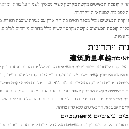
החזק
קופסת תכשיטים מקשה מקרטון קשיח
ממשיך לשמור על צורתו ומראהו
ת לסביבות קמעונאיות יוקרתיות.
 יקרת תכשיטים
מכיל מספר תאים בתוך ה
ארון עם מגירת שיכבה
תצורה, מ
של זה
קופסת תכשיטים מקשה מקרטון קשיח
כולל מדורים מיוחדים לצלבים,
תאימות.
ות ויתרונות
כות建筑质量卓越
המתקדם לייצור זה
תיבה יקרת תכשיטים
מגן על שלמות מבנית יוצאת דופן 
ם מקשה מקרטון קשיח
משתמש בטכניקות בנייה מחוזקות שמניעות עיוות, רי
יכבה
המוכנים במדויק מתאימים זה לזה ללא פער, ויוצרים
תיבה יקרת תכשי
ת תכשיטים מקשה מקרטון קשיח
כולל תכונות הגנה מיוחדות שמגינות על ת
קרת תכשיטים
עובדים בעדינות כדי למנוע חרטום או כהה של הפריטים הנשמ
ם לקבע את התכשיטים ללא לחץ מיותר.
 עיצוביים אлегנטיים
המורכב של זה
תיבה יקרת תכשיטים
מעלה כל מצגת קמעונאית, בעוד התפע