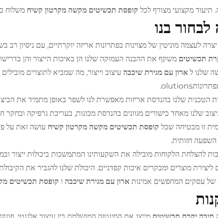
. תיעוד מקצועי מצורף לכל
קופסת תכשיטים מקשה מקרטון קשיח
משלוח כד
לבחור בנו
צרה לעצמה מוניטין של מצוינות בפתרונות אריזה יוקרתיים, עם ניסיון רב בש
קרת תכשיטים
משקף את ההבנה העמוקה שלנו הן באיכות הייצור והן בדרישו
ה שלנו ל
ארון עם מגירת שיכבה
עיצוב וייצור, מה שמביא לתוצרים מובילים
נותolutions.
ת הטכנית שלנו בהנדסת אריזות מאפשרת לנו לשפר באופן מתמיד את הבי
יצוב שלנו מאחד כישורים מגוונים בהנדסת מכונות, בעריכת גרפיקה ובחקר חו
ית זו מבטיחה שכל
קופסת תכשיטים מקשה מקרטון קשיח
עושה זאת על פי 
השפעה חזותית.
ות להצלחת הלקוחות מובילה את השקעותינו המתמשכות ביכולות ייצור ובמ
ם ליצירת מוצרים ומבקרים איכות קפדניים. היכולת שלנו להגביר את הקיבולת
של עסקים המחפשים אמינות
ארון עם מגירת שיכבה
ו
קופסת תכשיטים מק
נות
ה
תיבה יקרת תכשיטים
מייצג את הסינטזה המושלמת בין עיצוב אלגנטי, פונקצי