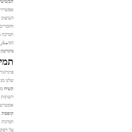
תכשיטי
אפשרויו
העיצוב 
וחומרים
תמיכה מ
המمتاز
מקרטון
תמיכ
פתרונות
שלנו מגי
קשיח
מק
רשתות ה
אסטרטגי
קופסת 
תמיכת נ
על דפוס