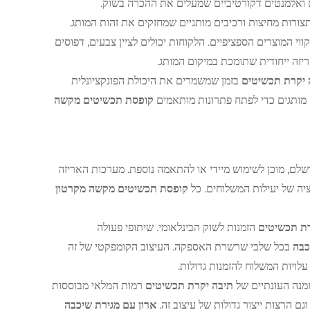
ם ואלמנטים דקורטיביים שמעלים את ההכרה בשוק.
תצורות מחיצות ורכיבים מותגיים שמחזקים את זהות המותג.
וי המוצרים הספציפיים. הלקוחות יכולים לציין צבעים, דפוסים
יזה ייחודית שתומכת במיקום המותג.
 יקרת תכשיטים
בזמן שמשמרים את היכולת הפונקציונלית
ם מותגים כדי לפתח פתרונות מותאמים
קופסת תכשיטים מקשה
ושלם, מוכן לשימוש מיידי או להתאמה נוספת. מערכות האריזה
יה של יעילות המשלוחים. כל
קופסת תכשיטים מקשה מקרטון
רת תכשיטים
הזמנות לשוק הבינלאומי. שיתופי פעולה
יכבה
בכל שלבי שרשרת האספקה. העיצוב הקומפקטי של זה
לויות המשלוח להזמנות גדולות.
מנה העונתיים של
תיבה יקרת תכשיטים
רמות המלאי מבוססות
ם הרצות ייצור גדולות של עיצוב זה.
ארון עם מגירת שיכבה