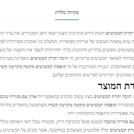
סקירה כללית
יקרת תכשיטים
השוק דורש פתרונות הצגה יוצאי דופן המגבירים את ערך ה
ת שיא עוצמת העיצוב של אריזות מפוארות, המשלב בין אומנות מסורתית לפונק
מעונאים ומפיצים בוחרים הזדמנות בלתי תחרותית לשפר את ההצגה של מוצר
מיוחד לאוספי תכשיטים פרימיום, זה
תיבה יקרת תכשיטים
מאפיינת מערכת
 המאוחסנים. הבנייה המורכבת של זה
קופסת תכשיטים מקשה מקרטון קשי
ממותגים יוקרתיים לפריטים החתומים שלהם.
ת המוצר
ה
תיבה יקרת תכשיטים
מציג עיצוב מהנדס במאסטריות
ארון עם מגירת שיכ
המובחרת
קופסת תכשיטים מקשה מקרטון קשיח
משתמשת בחומרים מדרגה גב
ת אפשרויות התאמה מתקדמות יותר.
עם מגירת שיכבה
המנגנון פועל בהנדסת דיוק, ומבטיח שכל תאי האחסון נגלל
קרת תכשיטים
כולל אלמנטים מעוצבים במחשבה, אשר מגנים על תכשיטים עדינ