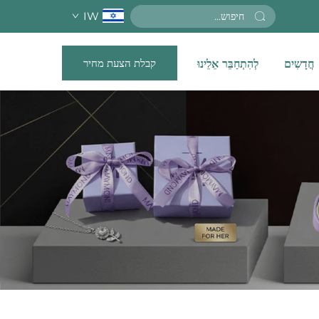
IW
קבלת הצעת מחיר
חֲדָשִים
לְהִתְחַבֵּר אֵלֵינוּ