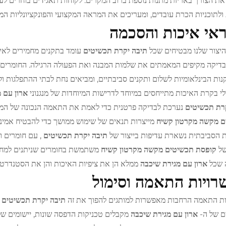
ת הצורך באריזת מתנות נוספת ברוב המקרים. לקוחות תאגידים בוחרים לע
ת ולתוכניות הכרת עובדים, ומעריכים את המראה המקצועי והפונקציונליות המ
אי איכות והסכמה
היצור שלנו מבטיחים שכל
תיבה יקרת תכשיטים
עומד בתקנים מחמירים לאיכ
בדיקה מקיפים המאמתים את שלמות המבנה ואת הפעולה הרגילה. החומרי
ות הבינלאומיות לשלום ותקנים סביבתיים, ומביאים נחת לבתי ההתפלגות ו
לי בקרת האיכות מתייחסים במיוחד לדרישות המיוחדות של מנגנוני
ארון עם 
קרת תכשיטים
נערכת לבדיקה פרטנית כדי לאמת את התאמה הנכונה של המגי
ם מקשה מקרטון קשיח
מייצרות תנאים של שימוש ממושך כדי להבטיח אמינו
 הסביבתית נשארת עדיפות בייצור של
תיבה יקרת תכשיטים
, עם חומרים ו
של
קופסת תכשיטים מקשה מקרטון קשיח
משתמשת בחומרים שניתנים למחזור
 שכל
ארון עם מגירת שיכבה
ממלא הן את ציפיות האיכות והן את הסטנדרטי
ויות התאמה וסימול
ת התאמה הרחבות מאפשרות למותגים להפוך את זה
תיבה יקרת תכשיטים
ים של ה-
ארון עם מגירת שיכבה
מקבלים טכניקות הדפסה שונות, יישומים של ע