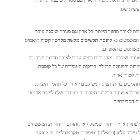
תים קרובות את מבנה זה
ארון עם מגירת שיכבה
למתנות
עשית שלו.
ות לאורך מחזור הייצור. כל
ארון עם מגירת שיכבה
עובר
ם המשמשים ב-
קופסת תכשיטים מקשה מקרטון קשיח
תואמים
למשתמשים הסופיים.
מגירת שיכבה
, ומבטיחים ביצוע עקבי לאורך סדרות ייצור. כל
רות והפעולה הרגילה. בדיקות העמידות של כל
קופסת
ת לטווח ארוך.
תהליכים ברות-תפיסה משולבים לאורך כל תהליך היצרני.
 ללא פגיעה בביצועי המבנה. המחויבות שלנו לייצור אחראי
ם הסביבתיים.
לפתרון אריזה ייחודי שמשקף את זהותם הייחודית. המשטחים
יבוד עליון (פואילינג) וטיפולים טקסטורליים. זה
קופסת