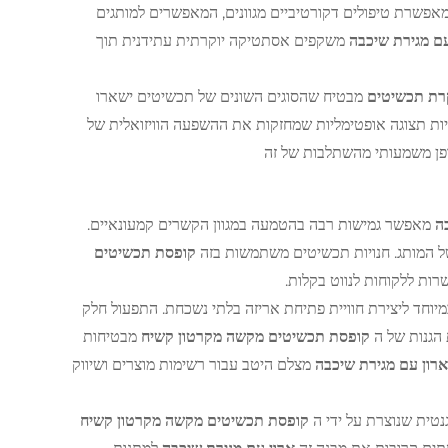
אפשרת טיפולים דקורטיביים מגוונים, המאפשרים למותגים
עם מגירת שיכבה
משקפים אסתטיקה יוקרתית עתידנית תוך
קרת תכשיטים
מבטיח שהסוגים השונים של תכשיטים ישארו
יות תצוגה אופטימליות שמחזקות את ההשפעה הוויזואלית של
ופן משמעותי מהשתלבות של זה
בה
מאפשר גמישות רבה בהטמעה במגוון הקשרים קמעונאיים.
של המותג. חנויות תכשיטים משתמשות בזה
קופסת תכשיטים
רות ללקוחות לנווט בקלות.
מיוחד ליצירת חוויית פתיחת אריזה בלתי נשכחת. התפעול חלק
 הגנות של ה
קופסת תכשיטים מקשה מקרטון קשיח
מבטיחות
ארון עם מגירת שיכבה
מצלם היטב עבור רשימות מוצרים ושיווק
טית שנוצרת על ידי ה
קופסת תכשיטים מקשה מקרטון קשיח