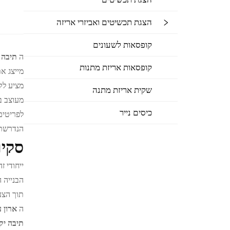
הצגת תכשיטים ואביזרי אריזה
קופסאות לשעונים
ה
תיבה 
קופסאות אריזת מתנות
מייצג א
מציע לק
שקית אריזת מתנה
מעוצב ב
כיסים נייר
לפריטים
הנדרשת 
סקיר
ייחודי ז
הבנייה 
תוך הצע
ה
ארון 
תיבה י