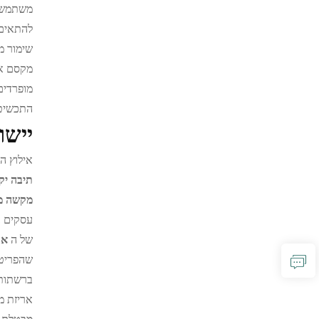
משתמש פ
להתאים 
שימור מ
מקסם את
מופרדים
התכשיטי
יישו
אילוץ ה
תיבה י
מקשה מ
עסקים ב
של ה
אר
שהפריטי
ברשתות 
אריזת מ