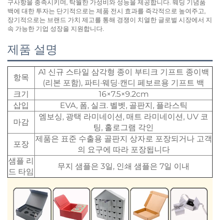
구사항을 충족시키며, 탁월한 가성비와 성능을 제공합니다. 웨딩 기념품
백에 대한 투자는 단기적으로는 제품 전시 효과를 즉각적으로 높여주고,
장기적으로는 브랜드 가치 제고를 통해 경쟁이 치열한 글로벌 시장에서 지
속 가능한 기업 성장을 지원합니다.
제품 설명
A1 신규 스타일 삼각형 종이 부티크 기프트 종이백
항목
(리본 포함), 파티·웨딩·캔디 페보르용 기프트 백
크기
16×7.5×9.2cm
삽입
EVA, 폼, 실크. 벨벳, 골판지, 플라스틱
엠보싱, 광택 라미네이션, 매트 라미네이션, UV 코
마감
팅, 홀로그램 각인
제품은 표준 수출용 골판지 상자로 포장되거나 고객
포장
의 요구에 따라 포장됩니다
샘플 리
무지 샘플은 3일, 인쇄 샘플은 7일 이내
드 타임