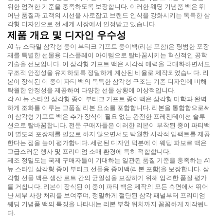
위한 엄격한 기준을 충족하도록 보장합니다. 이러한 웨딩 기념품 백은 뛰
어난 품질과 고객의 시선을 사로잡고 브랜드 인식을 강화시키는 독특한 삼
각형 디자인으로 전 세계 시장에서 인정받고 있습니다.
제품 개요 및 디자인 우수성
A1 뉴 스타일 삼각형 종이 부티크 기프트 종이백(리본 포함)은 평범한 포장
재를 특별한 선물용 디스플레이 아이템으로 탈바꿈시키는 혁신적인 공학
기술을 선보입니다. 이 삼각형 기프트 백은 시각적 매력을 극대화하면서도
구조적 안정성을 유지하도록 정밀하게 계산된 비율로 제작되었습니다. 리
본이 장식된 이 종이 파티 백의 독특한 삼각형 구조는 기존 디자인에 비해
탁월한 안정성을 제공하여 다양한 선물 상황에 이상적입니다.
각 A1 뉴 스타일 삼각형 종이 부티크 기프트 종이백은 삼각형 미학과 완벽
하게 조화를 이루는 고품질 리본 요소를 포함합니다. 리본을 통합함으로써
이 삼각형 기프트 백은 추가 장식이 필요 없는 완전한 프레젠테이션 솔루
션으로 탈바꿈합니다. 전문 구매자들은 이러한 리본이 부착된 종이 파티백
이 별도의 포장재를 필요로 하지 않으면서도 탁월한 시각적 임팩트를 제공
한다는 점을 높이 평가합니다. 세련된 디자인 덕분에 이 웨딩 파보르 백은
고급스러운 행사 및 프리미엄 소매 환경에 특히 적합합니다.
제조 정밀도는 국제 구매자들이 기대하는 일관된 품질 기준을 충족하는 A1
뉴 스타일 삼각형 종이 부티크 선물용 종이백(리본 포함)을 보장합니다. 삼
각형 선물 백은 생산 로트 간의 균일성을 보장하기 위해 엄격한 품질 평가
를 거칩니다. 리본이 장식된 이 종이 파티 백은 제작의 모든 측면에서 뛰어
난 세부 사항 처리를 보여주며, 정밀하게 절단된 삼각 패널부터 프리미엄
웨딩 기념품 백의 특징을 나타내는 리본 부착 위치까지 꼼꼼하게 제작됩니
다.