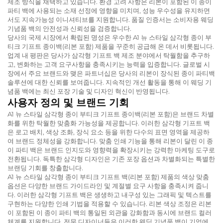
제조 방식을 채택하고 있습니다. 환경 고려 사항은 리본이 포함된 이 종이
파티 백에 사용되는 소재 선정에 영향을 미치며, 성능 우수성을 유지하면
서도 지속가능성 이니셔티브를 지원합니다. 품질 인증서는 소비자용 웨딩
기념품 백의 안전성과 신뢰성을 검증합니다.
당사의 국제 시장에서 확립된 명성은 우수한 A1 뉴 스타일 삼각형 종이 부
티크 기프트 종이백(리본 포함) 제품을 꾸준히 공급해 온 데서 비롯됩니다.
업계 내 평판은 당사가 삼각형 기프트 백 제조 분야에서 탁월함을 추구하
고, 변화하는 고객 요구사항을 충족시키는 능력을 입증합니다. 글로벌 시
장에서 주요 브랜드와 맺은 파트너십은 당사의 리본이 장식된 종이 파티백
솔루션에 대한 신뢰를 보여줍니다. 지속적인 개선 활동을 통해 이 웨딩 기
념품 백에는 최신 포장 기술 및 디자인 혁신이 반영됩니다.
사용자 정의 및 브랜드 기회
A1 뉴 스타일 삼각형 종이 부티크 기프트 종이백(리본 포함)은 브랜드 차별
화를 위한 탁월한 맞춤화 가능성을 제공합니다. 이러한 삼각형 기프트 백
은 로고 배치, 색상 조화, 장식 요소 등을 위한 다수의 표면 영역을 제공하
여 브랜드 정체성을 강화합니다. 맞춤 인쇄 기능을 통해 리본이 달린 이 종
이 파티 백은 브랜드 인지도와 영향력을 확장시키는 강력한 마케팅 도구로
전환됩니다. 독특한 삼각형 디자인은 기존 포장 옵션과 차별화되는 특별한
브랜딩 기회를 창출합니다.
A1 뉴 스타일 삼각형 종이 부티크 기프트 백(리본 포함) 제품의 색상 맞춤
옵션은 다양한 브랜드 가이드라인 및 계절별 요구 사항을 충족시켜 줍니
다. 이러한 삼각형 기프트 백은 생생하고 내구성 있는 그래픽 및 텍스트를
구현하는 다양한 인쇄 기법을 적용할 수 있습니다. 리본 색상 조정은 리본
이 포함된 이 종이 파티 백의 통일된 외관을 강화함과 동시에 브랜드 컬러
체계를 지원합니다. 전문 디자이너들은 이러한 웨딩 기념품 백이 기억에