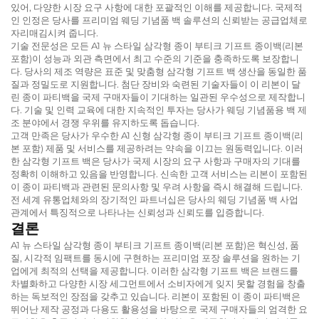
있어, 다양한 시장 요구 사항에 대한 포괄적인 이해를 제공합니다. 국제적
인 인정은 당사를 프리미엄 웨딩 기념품 백 솔루션의 신뢰받는 공급업체로
자리매김시켜 줍니다.
기술 전문성은 모든 A1 뉴 스타일 삼각형 종이 부티크 기프트 종이백(리본
포함)이 성능과 외관 측면에서 최고 수준의 기준을 충족하도록 보장합니
다. 당사의 제조 역량은 표준 및 맞춤형 삼각형 기프트 백 생산을 동일한 품
질과 정밀도로 지원합니다. 첨단 장비와 숙련된 기술자들이 이 리본이 달
린 종이 파티백을 국제 구매자들이 기대하는 일관된 우수성으로 제작합니
다. 기술 및 인력 교육에 대한 지속적인 투자는 당사가 웨딩 기념품용 백 제
조 분야에서 경쟁 우위를 유지하도록 돕습니다.
고객 만족은 당사가 우수한 A1 신형 삼각형 종이 부티크 기프트 종이백(리
본 포함) 제품 및 서비스를 제공하려는 약속을 이끄는 원동력입니다. 이러
한 삼각형 기프트 백은 당사가 국제 시장의 요구 사항과 구매자의 기대를
정확히 이해하고 있음을 반영합니다. 신속한 고객 서비스는 리본이 포함된
이 종이 파티백과 관련된 문의사항 및 우려 사항을 즉시 해결해 드립니다.
전 세계 유통업체와의 장기적인 파트너십은 당사의 웨딩 기념품 백 사업
관계에서 특징적으로 나타나는 신뢰성과 신뢰도를 입증합니다.
결론
A1 뉴 스타일 삼각형 종이 부티크 기프트 종이백(리본 포함)은 혁신성, 품
질, 시각적 임팩트를 동시에 구현하는 프리미엄 포장 솔루션을 원하는 기
업에게 최적의 선택을 제공합니다. 이러한 삼각형 기프트 백은 브랜드를
차별화하고 다양한 시장 세그먼트에서 소비자에게 잊지 못할 경험을 창출
하는 독보적인 장점을 갖추고 있습니다. 리본이 포함된 이 종이 파티백은
뛰어난 제작 공정과 다용도 활용성을 바탕으로 국제 구매자들의 엄격한 요