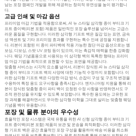
남는 포장 캠페인 개발을 위해 제공하는 창의적 유연성을 높이 평가합니
다.
고급 인쇄 및 마감 옵션
프리미엄 마감 기법을 적용함으로써, A1 뉴 스타일 삼각형 종이 부티크 기
프트 종이백(리본 포함) 제품은 일반적인 포장 솔루션을 넘어서는 고급스
러운 품질을 구현합니다. 이러한 삼각형 기프트 백은 질감 있는 표면, 금속
성 액센트 및 기타 프리미엄 효과를 구현하는 특수 인쇄 공정을 지원합니
다. 리본이 포함된 이 종이 파티백에 적용 가능한 첨단 마감 옵션으로는 엠
보싱, 디보싱, 스팟 UV 코팅 등이 있으며, 이는 촉감적 매력을 한층 강화합
니다. 웨딩 기념품용으로 사용되는 이 삼각형 백의 독특한 형태는 프리미
엄 마감 기법을 최적으로 표현할 수 있는 표면을 제공합니다.
맞춤형 서비스는 시각적 요소를 넘어서, 리본이 장식된 A1 뉴 스타일 삼각
형 종이 부티크 기프트 백의 사양에 대한 기능적 수정까지 포함합니다. 이
러한 삼각형 기프트 백은 다양한 마감 방식, 손잡이 구성 및 구조적 변경을
수용하여 특정 용도 요구사항을 충족시킵니다. 엔지니어링 지원을 통해 리
본이 장식된 맞춤형 종이 파티 백이 요청된 수정 사항을 반영하면서도 구
조적 완전성을 유지할 수 있도록 보장합니다. 특수한 용도에는 고유한 포
장 과제를 해결하면서도 우아한 삼각형 미학을 그대로 살리는 맞춤형 웨딩
기념품 백이 유용합니다.
포장 및 물류 분야의 우수성
효율적인 포장 시스템은 국제 유통을 위한 A1 신형 삼각형 종이 부티크 기
프트 종이백(리본 포함) 제품의 보관 및 운송을 최적화합니다. 이러한 삼각
형 기프트 백은 공간 효율적인 포장 구성을 활용하여 배송 비용을 최소화
하면서도 제품 보호를 확보합니다. 물류 최적화를 통해 리본이 포함된 이