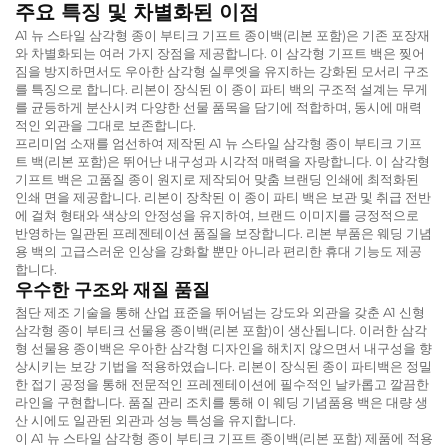
주요 특징 및 차별화된 이점
A1 뉴 스타일 삼각형 종이 부티크 기프트 종이백(리본 포함)은 기존 포장재
와 차별화되는 여러 가지 장점을 제공합니다. 이 삼각형 기프트 백은 찢어
짐을 방지하면서도 우아한 삼각형 실루엣을 유지하는 강화된 모서리 구조
를 특징으로 합니다. 리본이 장식된 이 종이 파티 백의 구조적 설계는 무게
를 균등하게 분산시켜 다양한 선물 품목을 담기에 적합하며, 동시에 매력
적인 외관을 그대로 보존합니다.
프리미엄 소재를 엄선하여 제작된 A1 뉴 스타일 삼각형 종이 부티크 기프
트 백(리본 포함)은 뛰어난 내구성과 시각적 매력을 자랑합니다. 이 삼각형
기프트 백은 고품질 종이 원지로 제작되어 맞춤 브랜딩 인쇄에 최적화된
인쇄 면을 제공합니다. 리본이 장착된 이 종이 파티 백은 보관 및 취급 전반
에 걸쳐 형태와 색상의 안정성을 유지하여, 브랜드 이미지를 긍정적으로
반영하는 일관된 프레젠테이션 품질을 보장합니다. 리본 부품은 웨딩 기념
용 백의 고급스러운 인상을 강화할 뿐만 아니라 편리한 휴대 기능도 제공
합니다.
우수한 구조와 재질 품질
첨단 제조 기술을 통해 산업 표준을 뛰어넘는 강도와 외관을 갖춘 A1 신형
삼각형 종이 부티크 선물용 종이백(리본 포함)이 생산됩니다. 이러한 삼각
형 선물용 종이백은 우아한 삼각형 디자인을 해치지 않으면서 내구성을 향
상시키는 보강 기법을 적용하였습니다. 리본이 장식된 종이 파티백은 정밀
한 접기 공정을 통해 전문적인 프레젠테이션에 필수적인 날카롭고 깔끔한
라인을 구현합니다. 품질 관리 조치를 통해 이 웨딩 기념품용 백은 대량 생
산 시에도 일관된 외관과 성능 특성을 유지합니다.
이 A1 뉴 스타일 삼각형 종이 부티크 기프트 종이백(리본 포함) 제품에 적용