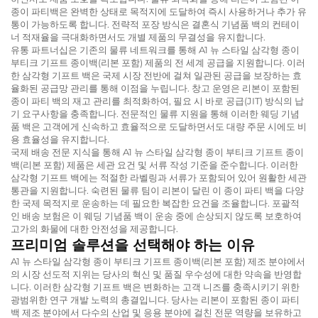
종이 파티백은 완벽한 상태로 목적지에 도달하여 즉시 사용하거나 추가 유
통이 가능하도록 합니다. 전략적 포장 방식은 결혼식 기념품 백의 컨테이
너 적재율을 극대화하면서도 개별 제품의 무결성을 유지합니다.
유통 파트너십은 기존의 물류 네트워크를 통해 A1 뉴 스타일 삼각형 종이
부티크 기프트 종이백(리본 포함) 제품의 전 세계 공급을 지원합니다. 이러
한 삼각형 기프트 백은 국제 시장 전반에 걸쳐 일관된 공급을 보장하는 효
율화된 공급망 관리를 통해 이점을 누립니다. 창고 운영은 리본이 포함된
종이 파티 백의 재고 관리를 최적화하여, 필요 시 바로 공급(JIT) 방식의 납
기 요구사항을 충족합니다. 전문적인 물류 지원을 통해 이러한 웨딩 기념
품 백은 고객에게 신속하고 효율적으로 도달하면서도 대량 주문 시에도 비
용 효율성을 유지합니다.
국제 배송 전문 지식을 통해 A1 뉴 스타일 삼각형 종이 부티크 기프트 종이
백(리본 포함) 제품은 세관 요건 및 서류 작성 기준을 준수합니다. 이러한
삼각형 기프트 백에는 적절한 라벨링과 서류가 포함되어 있어 원활한 세관
통관을 지원합니다. 숙련된 물류 팀이 리본이 달린 이 종이 파티 백을 다양
한 국제 목적지로 운송하는 데 필요한 복잡한 요건을 조율합니다. 포괄적
인 배송 보험은 이 웨딩 기념품 백이 운송 중에 손상되지 않도록 보호하여
고가의 화물에 대한 안전성을 제공합니다.
프리미엄 솔루션을 선택해야 하는 이유
A1 뉴 스타일 삼각형 종이 부티크 기프트 종이백(리본 포함) 제조 분야에서
의 시장 선도적 지위는 당사의 혁신 및 품질 우수성에 대한 약속을 반영합
니다. 이러한 삼각형 기프트 백은 변화하는 고객 니즈를 충족시키기 위한
광범위한 연구 개발 노력의 총결입니다. 당사는 리본이 포함된 종이 파티
백 제조 분야에서 다수의 산업 및 응용 분야에 걸친 전문 역량을 보유하고