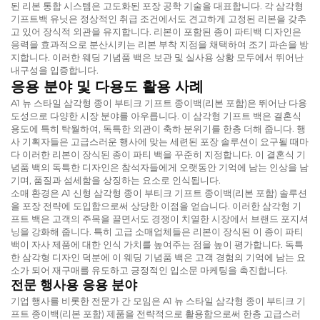
된 리본 통합 시스템은 고도화된 포장 공학 기술을 대표합니다. 각 삼각형
기프트백 유닛은 정상적인 취급 조건에서도 견고하게 고정된 리본을 갖추
고 있어 장식적 외관을 유지합니다. 리본이 포함된 종이 파티백 디자인은
응력을 효과적으로 분산시키는 리본 부착 지점을 채택하여 조기 파손을 방
지합니다. 이러한 웨딩 기념품 백은 보관 및 실사용 상황 모두에서 뛰어난
내구성을 입증합니다.
응용 분야 및 다용도 활용 사례
A1 뉴 스타일 삼각형 종이 부티크 기프트 종이백(리본 포함)은 뛰어난 다용
도성으로 다양한 시장 분야를 아우릅니다. 이 삼각형 기프트 백은 결혼식
용도에 특히 탁월하여, 독특한 외관이 축하 분위기를 한층 더해 줍니다. 행
사 기획자들은 고급스러운 행사에 맞는 세련된 포장 솔루션이 요구될 때마
다 이러한 리본이 장식된 종이 파티 백을 꾸준히 지정합니다. 이 결혼식 기
념품 백의 독특한 디자인은 참석자들에게 오랫동안 기억에 남는 인상을 남
기며, 품질과 섬세함을 상징하는 요소로 인식됩니다.
소매 환경은 A1 신형 삼각형 종이 부티크 기프트 종이백(리본 포함) 솔루션
을 포장 전략에 도입함으로써 상당한 이점을 얻습니다. 이러한 삼각형 기
프트 백은 고객의 주목을 끌면서도 경쟁이 치열한 시장에서 브랜드 포지셔
닝을 강화해 줍니다. 특히 고급 소매업체들은 리본이 장식된 이 종이 파티
백이 자사 제품에 대한 인식 가치를 높여주는 점을 높이 평가합니다. 독특
한 삼각형 디자인 덕분에 이 웨딩 기념품 백은 고객 경험의 기억에 남는 요
소가 되어 재구매를 유도하고 긍정적인 입소문 마케팅을 촉진합니다.
전문 행사용 응용 분야
기업 행사를 비롯한 전문가 간 모임은 A1 뉴 스타일 삼각형 종이 부티크 기
프트 종이백(리본 포함) 제품을 전략적으로 활용함으로써 한층 고급스러