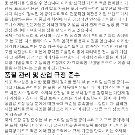
운 분위기를 연출할 수 있습니다. 이러한 삼각형 기프트 백은 컨퍼런스 기
념품, 프로모션 용품, 임원 발표 자료용 포장 등에 우아한 솔루션을 제공합
니다. 리본이 장식된 이 종이 파티백의 전문적인 외관은 기업 브랜드 가치
를 강화하는 동시에 품질과 혁신에 대한 긍정적인 인상을 심어줍니다. 비
즈니스 개발 전문가들은 이러한 웨딩 기념품 백이 관계 구축 성공 및 고객
인상 관리에 기여한다는 점을 잘 인지하고 있습니다.
국제 무역 박람회 및 전시회는 A1 신형 삼각형 종이 부티크 기프트 종이백
(리본 포함) 디스플레이의 시각적 임팩트를 통해 이점을 얻습니다. 이러한
삼각형 기프트 백은 부스 방문객을 끌어들이고, 효과적인 마케팅 자료 배
포를 촉진합니다. 리본이 장식된 고품질의 종이 파티백은 전시 참가 기업
과 그 제품에 긍정적인 이미지를 부여합니다. 마케팅 전문가들은 이러한
웨딩 기념품 백이 기능적인 포장재이자 효과적인 브랜딩 도구로서 이중 역
할을 수행한다는 점을 높이 평가합니다.
품질 관리 및 산업 규정 준수
제조 우수성은 철저한 품질 관리 절차를 통해 A1 뉴 스타일 삼각형 종이 부
티크 기프트 종이백(리본 포함) 전 제품에 반영됩니다. 이러한 삼각형 기프
트 백은 치수 정확도, 소재의 완전성, 리본 부착 강도를 검증하는 다단계 검
사 과정을 거칩니다. 품질 보증 시스템은 리본이 포함된 이 종이 파티 백이
상업용 포장 응용 분야에 대한 국제 표준을 충족함을 보장합니다. 엄격한
시험 절차를 통해 다양한 환경 조건 하에서 이 웨딩 기념품 백의 성능 특성
이 검증됩니다.
국제 포장 규정 준수는 A1 뉴 스타일 삼각형 종이 부티크 기프트 종이백(리
본 포함) 제품이 다양한 시장 요구사항을 충족하도록 보장합니다. 이러한
삼각형 기프트 백은 여러 관할 구역에서 규제 기준을 만족시키는 소재와