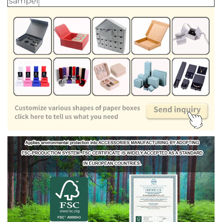
sampel