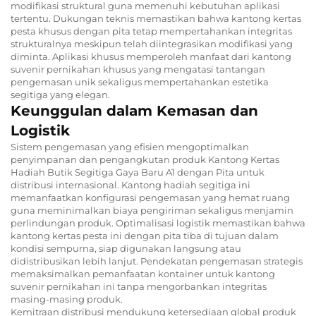
modifikasi struktural guna memenuhi kebutuhan aplikasi
tertentu. Dukungan teknis memastikan bahwa kantong kertas
pesta khusus dengan pita tetap mempertahankan integritas
strukturalnya meskipun telah diintegrasikan modifikasi yang
diminta. Aplikasi khusus memperoleh manfaat dari kantong
suvenir pernikahan khusus yang mengatasi tantangan
pengemasan unik sekaligus mempertahankan estetika
segitiga yang elegan.
Keunggulan dalam Kemasan dan
Logistik
Sistem pengemasan yang efisien mengoptimalkan
penyimpanan dan pengangkutan produk Kantong Kertas
Hadiah Butik Segitiga Gaya Baru A1 dengan Pita untuk
distribusi internasional. Kantong hadiah segitiga ini
memanfaatkan konfigurasi pengemasan yang hemat ruang
guna meminimalkan biaya pengiriman sekaligus menjamin
perlindungan produk. Optimalisasi logistik memastikan bahwa
kantong kertas pesta ini dengan pita tiba di tujuan dalam
kondisi sempurna, siap digunakan langsung atau
didistribusikan lebih lanjut. Pendekatan pengemasan strategis
memaksimalkan pemanfaatan kontainer untuk kantong
suvenir pernikahan ini tanpa mengorbankan integritas
masing-masing produk.
Kemitraan distribusi mendukung ketersediaan global produk