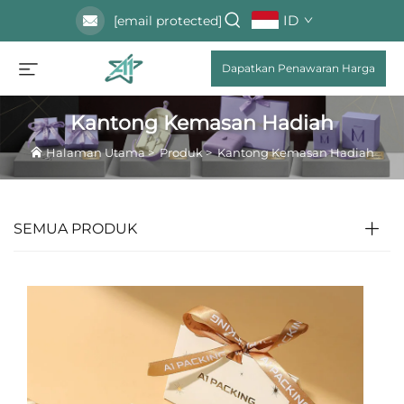
ID
[email protected]
Dapatkan Penawaran Harga
Kantong Kemasan Hadiah
Halaman Utama
>
Produk
>
Kantong Kemasan Hadiah
SEMUA PRODUK