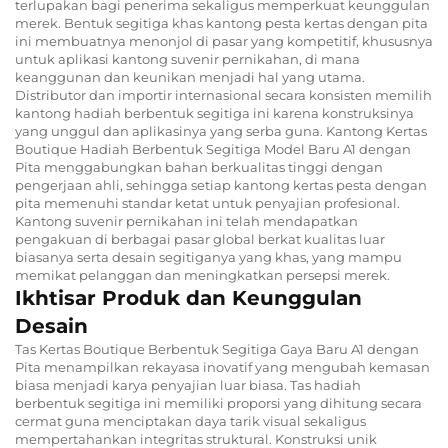
terlupakan bagi penerima sekaligus memperkuat keunggulan
merek. Bentuk segitiga khas kantong pesta kertas dengan pita
ini membuatnya menonjol di pasar yang kompetitif, khususnya
untuk aplikasi kantong suvenir pernikahan, di mana
keanggunan dan keunikan menjadi hal yang utama.
Distributor dan importir internasional secara konsisten memilih
kantong hadiah berbentuk segitiga ini karena konstruksinya
yang unggul dan aplikasinya yang serba guna. Kantong Kertas
Boutique Hadiah Berbentuk Segitiga Model Baru A1 dengan
Pita menggabungkan bahan berkualitas tinggi dengan
pengerjaan ahli, sehingga setiap kantong kertas pesta dengan
pita memenuhi standar ketat untuk penyajian profesional.
Kantong suvenir pernikahan ini telah mendapatkan
pengakuan di berbagai pasar global berkat kualitas luar
biasanya serta desain segitiganya yang khas, yang mampu
memikat pelanggan dan meningkatkan persepsi merek.
Ikhtisar Produk dan Keunggulan
Desain
Tas Kertas Boutique Berbentuk Segitiga Gaya Baru A1 dengan
Pita menampilkan rekayasa inovatif yang mengubah kemasan
biasa menjadi karya penyajian luar biasa. Tas hadiah
berbentuk segitiga ini memiliki proporsi yang dihitung secara
cermat guna menciptakan daya tarik visual sekaligus
mempertahankan integritas struktural. Konstruksi unik