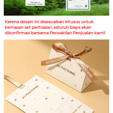
Karena desain ini disesuaikan khusus untuk 
kemasan set perhiasan, seluruh biaya akan 
dikonfirmasi bersama Perwakilan Penjualan kami! 