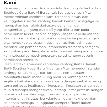
Kami
Kepemimpinan pasar dalam produksi Kantong Kertas Hadiah
Boutique Gaya Baru A1 Berbentuk Segitiga dengan Pita
mencerminkan komitmen kami terhadap inovasi dan
keunggulan kualitas. Kantong hadiah berbentuk segitiga ini
merupakan hasil akhir dari upaya penelitian dan
pengembangan yang ekstensif, yang difokuskan pada
pemenuhan kebutuhan pelanggan yang terus berkembang.
Keahlian kami dalam produksi kantong kertas pesta dengan
pita mencakup berbagai industri dan aplikasi, sehingga
memberikan pemahaman komprehensif terhadap beragam
kebutuhan pasar. Pengakuan internasional memperkuat posisi
kami sebagai pemasok terpercaya solusi kantong suvenir
pernikahan premium.
Keahlian teknis memastikan setiap Kantong Kertas Hadiah
Butik Segitiga Model Baru A1 dengan Pita memenuhi standar
tertinggi untuk kinerja dan tampilan. Kemampuan
manufaktur kami mendukung produksi kantong hadiah
segitiga baik standar maupun khusus dengan perhatian yang
sama terhadap kualitas dan ketepatan. Peralatan canggih dan
teknisi terampil menghasilkan kantong kertas pesta ini dengan
pita secara konsisten unggul, sesuai harapan pembeli
internasional. Investasi berkelanjutan dalam teknologi dan
pelatihan menjaga keunggulan kompetitif kami dalam
manufaktur kantong suvenir pernikahan.