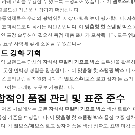
 카테고리를 수용할 수 있도록 구성되어 있습니다. 이
엠보스/데
 프로모션 기념품 시장까지 확장됩니다.
유통업체들은 우리의 광범위한 시장 매력을 높이 평가합니다.
자
 효과적으로 대응하는 라인업입니다. 이
맞춤형 핫 스탬핑 박스
인 포장 솔루션이 필요한 독점 제품 출시가 포함됩니다. 모든
엠
장 요구 사항에 맞게 조정될 수 있습니다.
드 강화 기회
엄 브랜드는 당사의
자석식 주얼리 기프트 박스
솔루션을 활용하
지 못할 언박싱 경험을 창출합니다. 이
맞춤형 핫 스탬핑 박스
디자
 스토리텔링을 지원합니다. 각
엠보스/데보스 로고 상자
는 초기
제고하는 마케팅 도구로 기능합니다.
합적인 품질 관리 및 표준 준수
 제조 시설에서는 모든
자석식 주얼리 기프트 박스
생산 로트에 
품질 기준을 보장합니다. 이
맞춤형 핫 스탬핑 박스
품질 보증 절차
다. 각
엠보스/데보스 로고 상자
제품은 색상 정확도, 표면 마감 