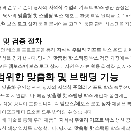
규격 준수 기준이 당사의
자석식 주얼리 기프트 박스
생산 공정은 
, 당사의
맞춤형 핫 스탬핑 박스
제조는 환경 책임 원칙을 준수하
/데보스 로고 상자
품질 문서에는 고객의 품질 관리 시스템을 지
.
 및 검증 절차
인 테스트 프로토콜을 통해
자석식 주얼리 기프트 박스
온도 변화
구성을 평가합니다. 당사의
맞춤형 핫 스탬핑 박스
검증 과정에는 
 모든
엠보스/데보스 로고 상자
디자인은 재료 활용 최적화 및 제조
범위한 맞춤화 및 브랜딩 기능
 맞춤화 유연성으로, 당사의
자석식 주얼리 기프트 박스
솔루션이
도록 지원합니다. 해당
맞춤형 핫 스탬핑 박스
개인화 옵션에는 무
감 적용 방식이 포함됩니다. 각
엠보스/데보스 로고 상자
제품은 복
타이포그래피 요소를 모두 반영할 수 있습니다.
인쇄 기술을 통해 우리 제품의
자석식 주얼리 기프트 박스
생산 공
확한 색상 일치를 달성합니다. 당사의
맞춤형 핫 스탬핑 박스
제작