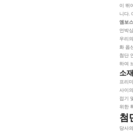
이 뛰
니다.
엠보스
언박싱
우리의
화 옵
첨단 
하여 
소재
프리미
사이의
접기 
위한 
첨
당사