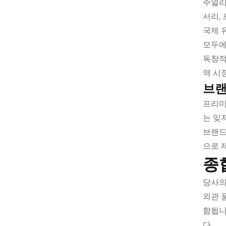
주얼리
서리,
국제 
모두에
독창적
역 시
브랜
프리미
는 잊
브랜드
으로 
종
당사의
외관 
함됩니
다.