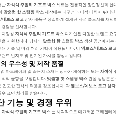
어난
자석식 주얼리 기프트 박스
세트는 전통적인 장인정신과 현대
 이
맞춤형 핫 스탬핑 박스
제작에는 내구성과 미적 매력이 뛰어난 
/데보스 로고 상자
제품은 정밀하게 설계된 자석 클로저를 채택
 경험을 선사합니다.
 다양성
자석식 주얼리 기프트 박스
디자인은 다양한 브랜드 요구
션을 지원합니다. 당사의
맞춤형 핫 스탬핑 박스
생산 공정에서는 
인쇄 기술 및 마감 처리 기법이 적용됩니다. 이
엠보스/데보스 로
브랜드 인지도 및 인지된 가치를 향상시킵니다.
의 우수성 및 제작 품질
엄 아트페이퍼 및 골판지 소재는 당사가 제작하는 모든
자석식 
 최적 균형을 보장합니다.
맞춤형 핫 스탬핑 박스
건설 방법론은 
및 견고한 접착제 적용을 강조합니다. 각
엠보스/데보스 로고 상
특수 표면 처리를 받습니다.
단 기능 및 경쟁 우위
의
자석식 주얼리 기프트 박스
는 시각적으로 매끄러운 프레젠테이