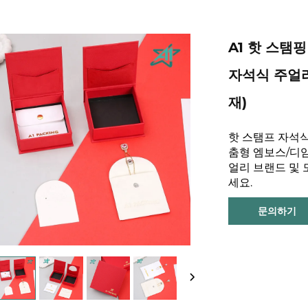
A1 핫 스탬
자석식 주얼리
재)
핫 스탬프 자석식
춤형 엠보스/디임
얼리 브랜드 및
세요.
문의하기