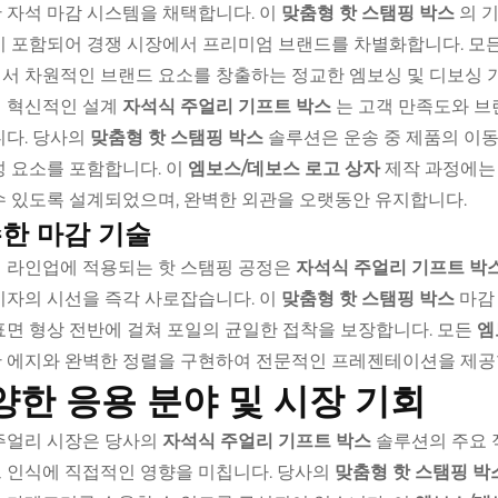
 자석 마감 시스템을 채택합니다. 이
맞춤형 핫 스탬핑 박스
의 
이 포함되어 경쟁 시장에서 프리미엄 브랜드를 차별화합니다. 모
서 차원적인 브랜드 요소를 창출하는 정교한 엠보싱 및 디보싱 
 혁신적인 설계
자석식 주얼리 기프트 박스
는 고객 만족도와 브
니다. 당사의
맞춤형 핫 스탬핑 박스
솔루션은 운송 중 제품의 이동
성 요소를 포함합니다. 이
엠보스/데보스 로고 상자
제작 과정에는
수 있도록 설계되었으며, 완벽한 외관을 오랫동안 유지합니다.
한 마감 기술
 라인업에 적용되는 핫 스탬핑 공정은
자석식 주얼리 기프트 박
비자의 시선을 즉각 사로잡습니다. 이
맞춤형 핫 스탬핑 박스
마감
표면 형상 전반에 걸쳐 포일의 균일한 접착을 보장합니다. 모든
엠
 에지와 완벽한 정렬을 구현하여 전문적인 프레젠테이션을 제공
양한 응용 분야 및 시장 기회
주얼리 시장은 당사의
자석식 주얼리 기프트 박스
솔루션의 주요 
 인식에 직접적인 영향을 미칩니다. 당사의
맞춤형 핫 스탬핑 박