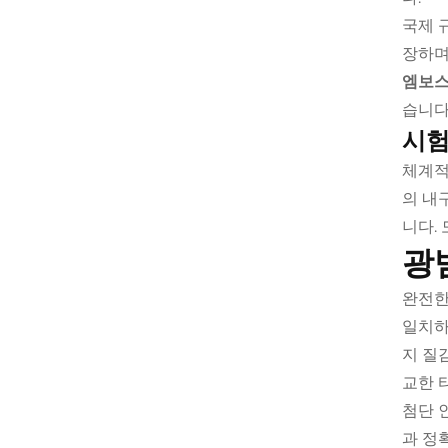
국제 
장하며
엠보스
습니다
시험
체계적
의 내
니다.
광
완전한
일치하
지 질
교한 
첨단 
과 정