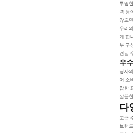
투명한
력 등
않으면
우리의
게 합
부 구
견딜 
우수
당사의
어 소
잡한 
깔끔한
다
고급 
브랜드