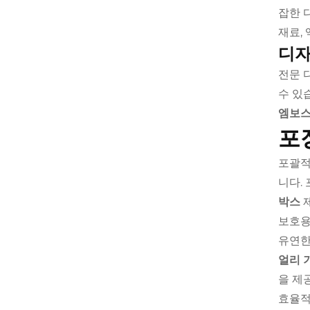
잡한 
재료,
디자
전문 
수 있
엠보스
포
포괄적
니다.
박스
보호용
유연한
얼리 
을 제
효율적