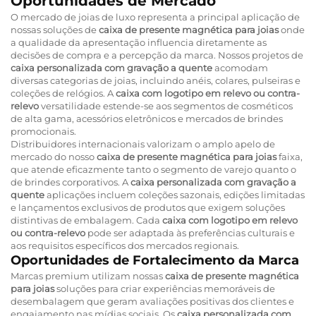
Oportunidades de Mercado
O mercado de joias de luxo representa a principal aplicação de
nossas soluções de
caixa de presente magnética para joias
onde
a qualidade da apresentação influencia diretamente as
decisões de compra e a percepção da marca. Nossos projetos de
caixa personalizada com gravação a quente
acomodam
diversas categorias de joias, incluindo anéis, colares, pulseiras e
coleções de relógios. A
caixa com logotipo em relevo ou contra-
relevo
versatilidade estende-se aos segmentos de cosméticos
de alta gama, acessórios eletrônicos e mercados de brindes
promocionais.
Distribuidores internacionais valorizam o amplo apelo de
mercado do nosso
caixa de presente magnética para joias
faixa,
que atende eficazmente tanto o segmento de varejo quanto o
de brindes corporativos. A
caixa personalizada com gravação a
quente
aplicações incluem coleções sazonais, edições limitadas
e lançamentos exclusivos de produtos que exigem soluções
distintivas de embalagem. Cada
caixa com logotipo em relevo
ou contra-relevo
pode ser adaptada às preferências culturais e
aos requisitos específicos dos mercados regionais.
Oportunidades de Fortalecimento da Marca
Marcas premium utilizam nossas
caixa de presente magnética
para joias
soluções para criar experiências memoráveis de
desembalagem que geram avaliações positivas dos clientes e
engajamento nas mídias sociais. Os
caixa personalizada com