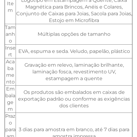
Logotipo em Estampagem a Quente, Caixa
Ite
Magnética para Brincos, Anéis e Colares,
m
Conjunto de Caixas para Joias, Sacola para Joias,
Estojo em Microfibra
Tam
anh
Múltiplas opções de tamanho
o
Inse
EVA, espuma e seda. Veludo, papelão, plástico
rt
Aca
Gravação em relevo, laminação brilhante,
ba
laminação fosca, revestimento UV,
me
estampagem a quente
nto
Em
Os produtos são embalados em caixas de
bala
exportação padrão ou conforme as exigências
ge
dos clientes
m
Praz
o
para
3 dias para amostra em branco, até 7 dias para
am
amostra impressa