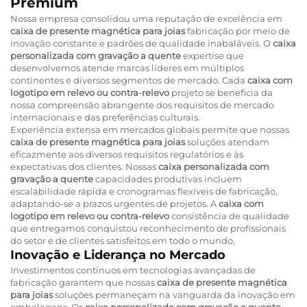
Premium
Nossa empresa consolidou uma reputação de excelência em
caixa de presente magnética para joias
fabricação por meio de
inovação constante e padrões de qualidade inabaláveis. O
caixa
personalizada com gravação a quente
expertise que
desenvolvemos atende marcas líderes em múltiplos
continentes e diversos segmentos de mercado. Cada
caixa com
logotipo em relevo ou contra-relevo
projeto se beneficia da
nossa compreensão abrangente dos requisitos de mercado
internacionais e das preferências culturais.
Experiência extensa em mercados globais permite que nossas
caixa de presente magnética para joias
soluções atendam
eficazmente aos diversos requisitos regulatórios e às
expectativas dos clientes. Nossas
caixa personalizada com
gravação a quente
capacidades produtivas incluem
escalabilidade rápida e cronogramas flexíveis de fabricação,
adaptando-se a prazos urgentes de projetos. A
caixa com
logotipo em relevo ou contra-relevo
consistência de qualidade
que entregamos conquistou reconhecimento de profissionais
do setor e de clientes satisfeitos em todo o mundo.
Inovação e Liderança no Mercado
Investimentos contínuos em tecnologias avançadas de
fabricação garantem que nossas
caixa de presente magnética
para joias
soluções permaneçam na vanguarda da inovação em
embalagens. Os
caixa personalizada com gravação a quente