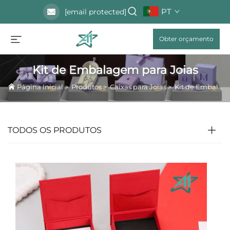
PT
[email protected]
Obter orçamento
Kit de Embalagem para Joias
Página Inicial
>
Produtos
>
Caixas para Joias
>
Kit de Embalagem para Joias
TODOS OS PRODUTOS