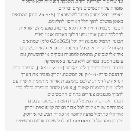
נגד שריטות לפרליות ולזהב. השכבה הפנימית ללא פלפלות
שומרת על התכשיטים נקיים וברקים.
מאפיין: כולל מחזיק מיוחד לשרשראות (5×24.5 ס"מ) המתאים
באופן מושלם לתוך חלל האיחסון לתליונים.
הטבה: מבטיח חווית ארגון ללא כריכות, מונע מהשרשראות
להתלכד ומעגן אותן מפני חילוף באבזם אנטי-חִלּוּף.
תכונה: תרמיל סגסוגת דק וקל (6.5x26.5 ס"מ) שמתאים
בקלות לתיקי יד או מיכלי נסיעות. יתרון: ארגונאי תכשיטים
אידיאלי לנסיעה, מתאים למסעות עסקים או לחופשות, עם
עיצוב חסכוני במרחב ללא פגיעה באסתטיקה.
תכונה: תומך בחיתוך לוגו מקצועי (Debossed), הדפסת חום
והדפסת סירק-스크ין על המשטח. יתרון: מגביר את הערך
הנראה של המותג שלכם באמצעות אריזה מותאמת אישית עם
הלוגו. זמין בהזמנות קטנות (MOQ) לסחר במכירה גדולה כדי
לתמוך מעצבים צעירים בתחום התכשיטים.
תכונה: אסתטיקה מינימליסטית הזמינה במספר צבעים
אופנתיים שמתאימים לכל אבזר תצוגה קמעונאית. יתרון:
אידיאלי כתרמיל מתנה לחופה או כאוחז תכשיטי אירוסין,
ומוסיף ממד של רaffinement לכל שקית אריזת תכשיטים.