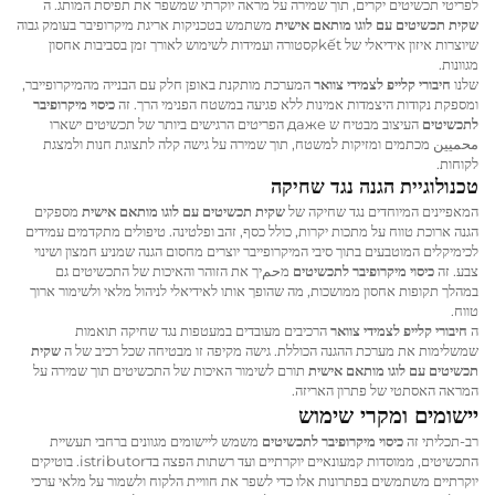
לפריטי תכשיטים יקרים, תוך שמירה על מראה יוקרתי שמשפר את תפיסת המותג. ה
שקית תכשיטים עם לוגו מותאם אישית
משתמש בטכניקות אריגת מיקרופיבר בעומק גבוה
שיוצרות איזון אידיאלי של kếtקסטורה ועמידות לשימוש לאורך זמן בסביבות אחסון
מגוונות.
שלנו
חיבורי קלייפ לצמידי צוואר
המערכת מותקנת באופן חלק עם הבנייה מהמיקרופייבר,
ומספקת נקודות היצמדות אמינות ללא פגיעה במשטח הפנימי הרך. זה
כיסוי מיקרופיבר
לתכשיטים
העיצוב מבטיח ש даже הפריטים הרגישים ביותר של תכשיטים ישארו
محميين מכתמים ומזיקות למשטח, תוך שמירה על גישה קלה לתצוגת חנות ולמצגת
לקוחות.
טכנולוגיית הגנה נגד שחיקה
המאפיינים המיוחדים נגד שחיקה של
שקית תכשיטים עם לוגו מותאם אישית
מספקים
הגנה ארוכת טווח על מתכות יקרות, כולל כסף, זהב ופלטינה. טיפולים מתקדמים עמידים
לכימיקלים המוטבעים בתוך סיבי המיקרופייבר יוצרים מחסום הגנה שמניע חמצון ושינוי
צבע. זה
כיסוי מיקרופיבר לתכשיטים
מحمיך את הזוהר והאיכות של התכשיטים גם
במהלך תקופות אחסון ממושכות, מה שהופך אותו לאידיאלי לניהול מלאי ולשימור ארוך
טווח.
ה
חיבורי קלייפ לצמידי צוואר
הרכיבים מעובדים במעטפות נגד שחיקה תואמות
שמשלימות את מערכת ההגנה הכוללת. גישה מקיפה זו מבטיחה שכל רכיב של ה
שקית
תכשיטים עם לוגו מותאם אישית
תורם לשימור האיכות של התכשיטים תוך שמירה על
המראה האסתטי של פתרון האריזה.
יישומים ומקרי שימוש
רב-תכליתי זה
כיסוי מיקרופיבר לתכשיטים
משמש ליישומים מגוונים ברחבי תעשיית
התכשיטים, ממוסדות קמעונאיים יוקרתיים ועד רשתות הפצה בדistributor. בוטיקים
יוקרתיים משתמשים בפתרונות אלו כדי לשפר את חוויית הלקוח ולשמור על מלאי ערכי