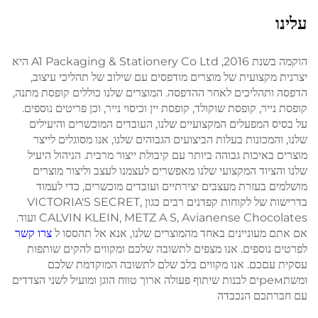
עלינו
הוקמה בשנת 2016, A1 Packaging & Stationery Co Ltd היא
יצרנית מקצועית של מוצרים מודפסים עם שילוב של תהליכי עיצוב,
הדפסה ותהליכים לאחר ההדפסה. המוצרים שלנו כוללים קופסת מתנה,
קופסת נייר, קופסת שוקולד, קופסת יין וכיסוי נייר, וכן פריטים נוספים.
על בסיס המפעלים המקצועיים שלנו, העובדים המוכשרים והיעילים
שלנו, והמכונות בעלות הביצועים הגבוהים שלנו, אנו מסוגלים לייצר
מוצרים באיכות גבוהה ביותר עם קיבולת ייצור מרבית. הניהול היעיל
שלנו והציוד המקצועי שלנו מאפשרים לעצמנו לעצב וליצור מוצרים
מושלמים בעזרת מעצבים יצירתיים ועובדים מוכשרים, כדי לעמוד
בדרישות של לקוחות קפדנים רבים כגון VICTORIA'S SECRET,
CALVIN KLEIN, METZ A S, Avianense Chocolates ועוד.
אם אתם מעוניינים באחד מהמוצרים שלנו, אנא אל תהססו ל
צרו קשר
לפרטים נוספים. אנו מצפים לתשובה שלכם ומקווים להקים שותפות
עסקית עםכם. אנו מקווים בלב שלם לתשובה המוקדמת שלכם
ומשתремים לבנות שיתוף פעולה ארוך טווח הוגן ומועיל לשני הצדדים
עם חברתכם הנכבדה