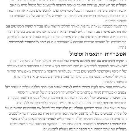
ליעילות נגד השחמה, עמידות החומר ואיכות הדפסה ליישומים של סימול מותג מותאם
אישית. גישה שיטתית זו מבטיחה שכל
כיסוי מיקרופיבר לתכשיטים
ממלא את הדרישות
המורכבות של פעולות תכשיטים מקצועיות תוך שמירה על המראה הלוקסי שצופים בו
לקוחות בקיאים.
ההתאמה לסביבה נשארת עדיפות לאורך תהליכי הייצור שלנו עבור ה
שקית תכשיטים עם
לוגו מותאם אישית
עם
חיבורי קלייפ לצמידי צוואר
רכיבים. אנו משתמשים בשיטות ייצור
ברות-סביבה וחומרים אחראים סביבתית אשר עומדים בתקנים הסביבתיים הבינלאומיים,
תוך שמירה על מאפייני האיכות הגבוהה שמאפיינים את זה
כיסוי מיקרופיבר לתכשיטים
פתרון.
אפשרויות התאמה וסימול
ה
שקית תכשיטים עם לוגו מותאם אישית
הפלטפורמה מציעה יכולות התאמה רחבות
שמאפשרות לעסקים ליצור הצגות מותג ייחודיות תוך שמירה על היתרונות הפונקציונליים
של ה
כיסוי מיקרופיבר לתכשיטים
בנייה. טכנולוגיות הדפסה מתקדמות מאפשרות שחזור
מדויק של לוגואים, צבעי מותג וגרפיקה מותאמת אישית שמשפרים את זיהוי המותג
ונאמנות הלקוחות.
אפשרויות ההתאמה לקיט
חיבורי קלייפ לצמידי צוואר
המערכת כוללת שילובים שונים של
צבעים ואפשרויות גימור שמתאימים לאסתטיקה הספציפית של המותג. זה
כיסוי
מיקרופיבר לתכשיטים
יכולה לספק דרישות מותג מורכבות, כולל צבעי גרדיאנט, מסגרות
מתכתיות ותבניות לוגו רב-צבעוניות היוצרות חוויית פקקיה בלתי נשכחת ללקוחות.
צוות העיצוב שלנו עובד בשיתוף פעולה עם הלקוחות כדי לייעל את ההשפעה החזותית של
כל
שקית תכשיטים עם לוגו מותאם אישית
ובez meanwhile מבטיח שהאלמנטים
המותגיים תומכים בפונקציונליות של ה
חיבורי קלייפ לצמידי צוואר
ובאופן כללי ב
כיסוי
מיקרופיבר לתכשיטים
הביצועים. גישה שיתופית זו מספקת פתרונות אריזה שמעבירים
ביעילות את ערכי המותג תוך הספקת הגנה מעולה לתכשיטים.