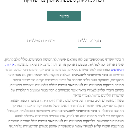
בקשה
סקירה כללית
מוצרים מומלצים
ה
כיסוי יוקרתי ממקסיפיבר עם לוגו מותאם אישית לתחבושת תכשיטים, כולל קולב לתליון,
שקית אריזה רכה למדליות, מעטפת אחסון נגד שחיקה
מייצג את שיא המקצועיות
אריזות
תכשיטים
הפתרונות למשתמשים בקיאים, מפיצים ומותגים יוקרתיים ברחבי העולם. מוצר
פרימיום זה
כיסוי מיקרופיבר לתכשיטים
משלבת פונקציונליות יוצאת דופן עם אסתטיקה
מתקדמת, ומספקת הגנה בלתי מתחרה על פריטי תכשיטים יקרים תוך שיפור נראות
המותג. ה
שקית תכשיטים עם לוגו מותאם אישית
כוללת אלמנטים עיצוביים חדשניים,
ביניהם
חיבורי קלייפ לצמידי צוואר
אשר מבטיחים אחסון בטוח ומונעים התלכדות של
שרשרות תליונים עדינות וצמידי צוואר.
עשויה מחומרים רכים במיוחד של מיקרופיבר, אריזה יוקרתית זו מציעה תכונות יוצאות
דופן נגד שחיקה, אשר שומרות על הזוהר והאיכות של מתכות יקרות ואבני חן במהלך
האחסון וההובלה. ה
כיסוי מיקרופיבר לתכשיטים
הבנייה משתמשת בטכנולוגיית טקסטיל
מתקדמת כדי ליצור מחסום הגנה נגד לחות, אבק וגורמים סביבתיים שיכולים לפגוע
בשלמות התחבושות. כל
שקית תכשיטים עם לוגו מותאם אישית
כולל מערכת מעוצבת
במחשבה
חיבורי קלייפ לצמידי צוואר
שמאפשרת אחסון מאורגן תוך שמירה על התנאי