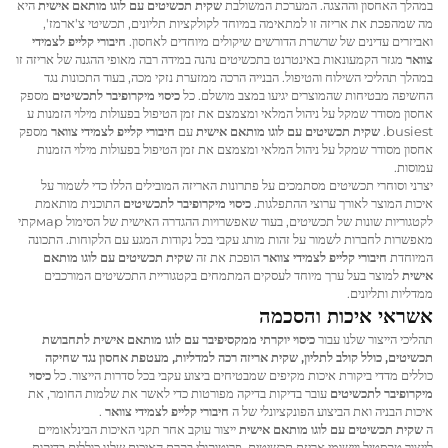
במהלך האחסון וההצגה. המערכת המשולבת
שקית תכשיטים עם לוגו מותאם אישית
היא
מה שמהפכת את אריזה זו למתאימה במיוחד לקולקציות תליונים, תכשיטי צ'ארמז',
ואביזרים עדינים של שרשרת הדורשים שיקולים מיוחדים לאחסון.
חיבורי קלייפ לצמידי
צוואר
מגזר הקמעונאות באינטרנט בתכשיטים נהנה במידה רבה מאופי ההגנה של אריזה זו
במהלך תהליכי השילוח והטיפול. הבנייה הרכה ממזערת נזקי מכה, בעוד התכונות נגד
החשיפה מבטיחות שהמוצרים יגיעו במצב מושלם. כל
כיסוי מיקרופיבר לתכשיטים
מספק
אחסון מסודר שמקל על ניהול המלאי ומצמצם את זמן הטיפול בפעולות מילוי הזמנות ע
busiest.
שקית תכשיטים עם לוגו מותאם אישית
עם
חיבורי קלייפ לצמידי צוואר
מספק
אחסון מסודר שמקל על ניהול המלאי ומצמצם את זמן הטיפול בפעולות מילוי הזמנות
עמוסות.
יצרני וסוחרי תכשיטים מסתמכים על פתרונות האריזה המובילים הללו כדי לשמור על
איכות המוצר לאורך ערוצי ההתפלגות.
כיסוי מיקרופיבר לתכשיטים
התוכנית מותאמת
לקטגוריות שונות של תכשיטים, בעוד שאפשרויות ההגדרה האישית של הסימול марקתי
מאפשרות לחברות לשמור על זהות מותג עקבי בכל נקודות המגע עם הלקוחות. התכונה
המיוחדת
חיבורי קלייפ לצמידי צוואר
הופכת את זה
שקית תכשיטים עם לוגו מותאם
אישית
למוצר בעל ערך מיוחד לעסקים המתמחים בקטגוריית התכשיטים המורכבים
ממדליות ותליונים.
אשראי איכות והסכמה
תהליכי הייצור שלנו עבור
כיסוי יוקרתי ממקסיפיבר עם לוגו מותאם אישית לתחבושת
תכשיטים, כולל קולב לתליון, שקית אריזה רכה למדליות, מעטפת אחסון נגד שחיקה
כוללים מדדי ביקורת איכות מקיפים שמבטיחים ביצוע עקבי בכל סדרות הייצור. כל
כיסוי
מיקרופיבר לתכשיטים
עובר בדיקות בדיקה מפורטות כדי לאשר את שלמות החומר, את
איכות הבניה ואת הביצוע הפונקציונלי של ה
חיבורי קלייפ לצמידי צוואר
.
ה
שקית תכשיטים עם לוגו מותאם אישית
ייצור עוקב אחר תקני האיכות הבינלאומיים
לייצור טקסטיל ויישומי אריזת תכשיטים. פרוטוקולי בקרת האיכות שלנו כוללים בדיקות