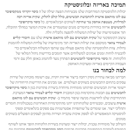
תמיכה באריזה ובלוגיסטיקה
יכולות הלוגיסטיקה המורחבות שלנו מבטיחות הפצה יעילה של ה
כיסוי יוקרתי ממקסיפיבר
עם לוגו מותאם אישית לתחבושת תכשיטים, כולל קולב לתליון, שקית אריזה רכה
למדליות, מעטפת אחסון נגד שחיקה
לשווקים הבינלאומיים. כל
כיסוי מיקרופיבר
לתכשיטים
ארוזה בזהירות בחומרים מגנים שמשמרים את איכות המוצר במהלך ההובלה,
תוך אופטימיזציה של יעילות המשלוח להפצה גלובלית זולה.
עיצוב הקומפקטי של
שקית תכשיטים עם לוגו מותאם אישית
שלנו עם
חיבורי קלייפ
לצמידי צוואר
ממקסם את יעילות האריזה תוך מינימיזציה של עלויות המשלוח להזמנות
גדולות. צוות הלוגיסטיקה שלנו מתאם פעולה עם שותפי המשלוח הבינלאומיים כדי
להבטיח לוחות זמנים אמינים למשלוחים אשר תומכים בדרישות ניהול המלאי של
הלקוחות. זה
כיסוי מיקרופיבר לתכשיטים
הפתרון נועד להתמזג באופן חלק עם זרמי
העבודה הקיימים באריזה ומערכות האחסון.
למה לבחור בנו
חברתנו מביאה עתירת ניסיון רחבה בייצור אריזות יוקרה, עם רשומה מוכחת של שירות
עסקים בתחום התכשיטים בשווקים העולמיים. אנו מבינים את הדרישות הייחודיות של
יישומי אריזת תכשיטים ופיתחנו מומחיות מיוחדת ביצירת פתרונות כגון ה
כיסוי מיקרופיבר
לתכשיטים
עם תכונות מתקדמות כגון המובנית
חיבורי קלייפ לצמידי צוואר
המערכת.
ההתחייבות שלנו לחדשנות מניעה שיפור מתמיד ב-
שקית תכשיטים עם לוגו מותאם
אישית
עיצובים, ומבטיחים שלקוחותינו ייהנו מהתקדמויות האחרונות בטכנולוגיות חומרים
ותהליכי ייצור. אנו שומרים על שותפויות אסטרטגיות עם ספקים בינלאומיים וספקי
לוגיסטיקה המאפשרים לנו לספק איכות עקבייה ושירות מהימן לעסקים הפועלים בשווקים
מגוונים.
השילוב של מומחיות טכנית, יכולות ייצור ומצוינות בשירות הלקוחות הופך אותנו לשותף
המועדף לעסקים המחפשים פתרונות פרמיום
כיסוי מיקרופיבר לתכשיטים
פתרונות עם