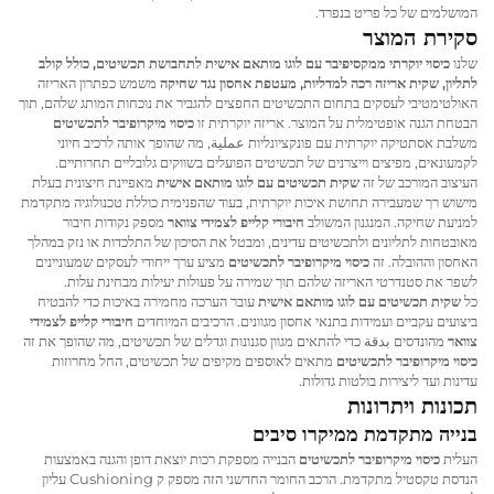
המושלמים של כל פריט בנפרד.
סקירת המוצר
שלנו
כיסוי יוקרתי ממקסיפיבר עם לוגו מותאם אישית לתחבושת תכשיטים, כולל קולב
לתליון, שקית אריזה רכה למדליות, מעטפת אחסון נגד שחיקה
משמש כפתרון האריזה
האולטימטיבי לעסקים בתחום התכשיטים החפצים להגביר את נוכחות המותג שלהם, תוך
הבטחת הגנה אופטימלית על המוצר. אריזה יוקרתית זו
כיסוי מיקרופיבר לתכשיטים
משלבת אסתטיקה יוקרתית עם פונקציונליות عملية, מה שהופך אותה לרכיב חיוני
לקמעונאים, מפיצים וייצרנים של תכשיטים הפועלים בשווקים גלובליים תחרותיים.
העיצוב המורכב של זה
שקית תכשיטים עם לוגו מותאם אישית
מאפיינת חיצונית בעלת
מישוש רך שמעבירה תחושת איכות יוקרתית, בעוד שהפנימית כוללת טכנולוגיה מתקדמת
למניעת שחיקה. המנגנון המשולב
חיבורי קלייפ לצמידי צוואר
מספק נקודות חיבור
מאובטחות לתליונים ולתכשיטים עדינים, ומבטל את הסיכון של התלכדות או נזק במהלך
האחסון וההובלה. זה
כיסוי מיקרופיבר לתכשיטים
מציע ערך ייחודי לעסקים שמעוניינים
לשפר את סטנדרטי האריזה שלהם תוך שמירה על פעולות יעילות מבחינת עלות.
כל
שקית תכשיטים עם לוגו מותאם אישית
עובר הערכה מחמירה באיכות כדי להבטיח
ביצועים עקביים ועמידות בתנאי אחסון מגוונים. הרכיבים המיוחדים
חיבורי קלייפ לצמידי
צוואר
מהונדסים بدقة כדי להתאים מגוון סגנונות וגדלים של תכשיטים, מה שהופך את זה
כיסוי מיקרופיבר לתכשיטים
מתאים לאוספים מקיפים של תכשיטים, החל מחרוזות
עדינות ועד ליצירות בולטות גדולות.
תכונות ויתרונות
בנייה מתקדמת ממיקרו סיבים
העלית
כיסוי מיקרופיבר לתכשיטים
הבנייה מספקת רכות יוצאת דופן והגנה באמצעות
הנדסת טקסטיל מתקדמת. הרכב החומר החדשני הזה מספק ק Cushioning עליון