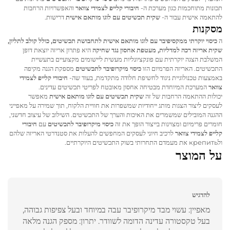
תכונות מתוחכמות כגון מערכת ה-
חיבורי קלייפ לצמידי צוואר
והאפשרויות הרחבות
להתאמה אישית עבור ה-
שקית תכשיטים עם לוגו מותאם אישית
דרישות.
מסקנות
ה
כיסוי יוקרתי ממקסיפיבר עם לוגו מותאם אישית לתחבושת תכשיטים, כולל קולב לתליון,
שקית אריזה רכה למדליות, מעטפת אחסון נגד שחיקה
היא פתרון אריזה יוצאת דופן
המשלבת הצגה יוקרתית עם פונקציונליות מעשית ליישומים מקצועיים בתעשיית
התכשיטים. האריזה הפרמיום הזו
כיסוי מיקרופיבר לתכשיטים
מספקת הגנה מקיפה
באמצעות טכנולוגיית ניגוד לחשיפת חלודה מתקדמת, בעוד שה-
חיבורי קלייפ לצמידי
צוואר
המערכת המיוחדת מבטיחה אחסון מאובטח לפריטי תכשיטים עדינים.
יכולות ההתאמה הרחבות של זה
שקית תכשיטים עם לוגו מותאם אישית
מאפשר
לעסקים ליצור הצגות מותג ייחודיות שמשפרות את חוויית הלקוח, תוך שמירה על מאפייני
ההגנה המובילים שמשמרים את האיכות והערך של התכשיטים. השילוב של עיצוב חדשני,
חומרים פרימיום ומצוינות בייצור הופך את זה
כיסוי מיקרופיבר לתכשיטים
עם
חיבורי
קלייפ לצמידי צוואר
לרכיב חיוני לעסקים המחפשים להעלות את סטנדרטי האריזה שלהם
ולкрепить את מעמדם התחרותי בשוק התכשיטים היוקרתיים.
על המוצר
להדגיש
מאפיין: עשוי מבד מיקרופיבר עבה במיוחד ובעל צפיפות גבוהה,
בעל טקסטורה עדינה הדומה לשוודר. יתרון: מספק הגנה מלאה