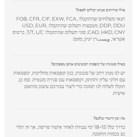
אילו שירותים אנחנו יכולים לספק?
תנאי משלוחים שהתקבלו: FOB, CFR, CIF, EXW, FCA,
DDP, DDU; מטבעות תשלום שהתקבלו: USD, EUR,
CAD, HKD, CNY; סוגי תשלום שהתקבלו: T/T, L/C, כרטיס
אשראי, ويستרן יוניון, מזומן
באילו סגנונות של קופסות תכשיטים אתם מספקים?
יש לנו מגוון רחב של סגנונות, כגון קופסאות מחליקות, קופסאות
עם חלקי עליון ותחתון, וקופסאות עם סגירה מגנטית. כמו כן,
תוכלו לשלוח לנו תמונה כדי ליצור עבורכם עיצוב מותאם
אישית.
מה זמן הייצור שלכם?
בדרך כלל 15–18 ימי עבודה לאחר אישור פריסה, אך זה תלוי
גם בכמות ההזמנה.