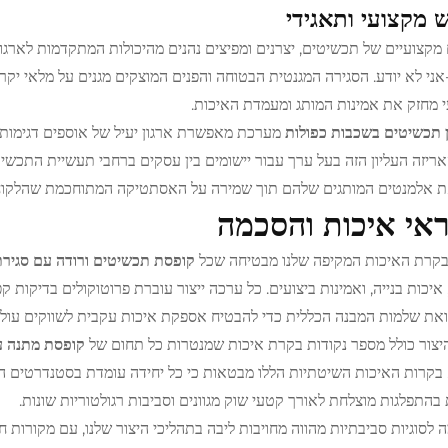
 מקצועי ותאגידי
מקצועיים של תכשיטים, יצרנים ומפיצים נהנים מהיכולות המתקדמות לארגון
אני לא יודע. הסגירה המגנטית הבטוחה והפנים המוצקים מגנים על מלאי יק
 מחזק את אמינות המותג ומעמדת האיכות.
 תכשיטים בשכבות כפולות
מערכת מאפשרת ארגון יעיל של אוספים דגימות,
אריזה העליון הזה בעל ערך עבור יישומים בין עסקים ברחבי תעשיית התכ
 אלמנטים המותגים שלהם תוך שמירה על האסתטיקה המתוחכמת שהלקוחו
אי איכות והסכמה
בקרת האיכות המקיפה שלנו מבטיחה שכל
קופסת תכשיטים ורודה עם סגיר
איכות בנייה, ואמינות ביצועים. כל ערכה ייצור עוברת פרוטוקולים בדיקות 
ואת שלמות המבנה הכללית כדי להבטיח אספקת איכות עקבית לשווקים עולמ
יצור כולל מספר נקודות בקרת איכות שמנטרות כל תחום של
קופסת מתנה ע
 בקרות האיכות השיטתיות הללו מבטאות כי כל יחידה עומדת בסטנדרטים המו
 בהתפלגות מוצלחת לאורך קטעי שוק מגוונים וסביבות רגולטוריות שונות.
לסוגיות סביבתיות מהווה מחויבות ליבה בתהליכי היצור שלנו, עם מקורות ח