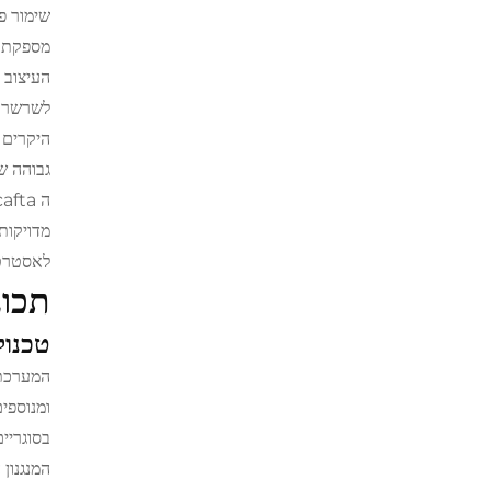
שימור פ
מספקת פ
העיצוב 
לשרשראו
היקרים 
גבוהה ש
ה cafta הזו
מדויקות
לאסטרטג
תכונ
טכנול
המערכת 
ומנוספי
בסוגריי
המנגנון