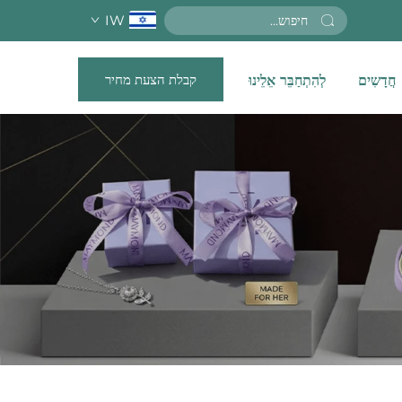
IW
קבלת הצעת מחיר
חֲדָשִים
לְהִתְחַבֵּר אֵלֵינוּ