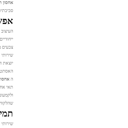
אחסון ת
סביבתית
אפשר
העיצוב 
ייחודיי
צבעים מ
שירותי 
יוצאת ד
האסתטיק
ה
אחסון
תאי אחס
ולקמעונ
שהלקוחו
תמיכ
שירותי 