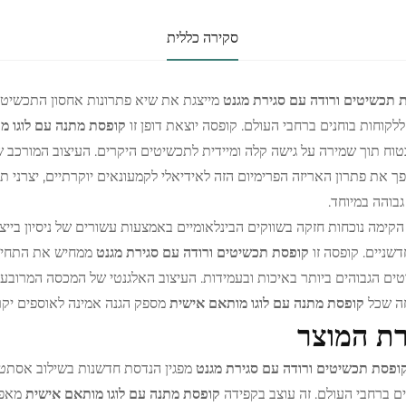
סקירה כללית
 תכשיטים ורודה עם סגירת מגנט
מייצגת את שיא פתרונות אחסון התכשיטי
לקוחות בוחנים ברחבי העולם. קופסה יוצאת דופן זו
קופסת מתנה עם לוגו מ
טוח תוך שמירה על גישה קלה ומיידית לתכשיטים היקרים. העיצוב המורכב 
ך את פתרון האריזה הפרימיום הזה לאידיאלי לקמעונאים יוקרתיים, יצרני
גבוהה במיוחד.
הקימה נוכחות חזקה בשווקים הבינלאומיים באמצעות עשורים של ניסיון בייצו
דשניים. קופסה זו
קופסת תכשיטים ורודה עם סגירת מגנט
ממחיש את התחייבו
ים הגבוהים ביותר באיכות ובעמידות. העיצוב האלגנטי של המכסה המרובע 
ה שכל
קופסת מתנה עם לוגו מותאם אישית
מספק הגנה אמינה לאוספים יקר
ת המוצר
ופסת תכשיטים ורודה עם סגירת מגנט
מפגין הנדסת חדשנות בשילוב אסתטיק
ם ברחבי העולם. זה עוצב בקפידה
קופסת מתנה עם לוגו מותאם אישית
מאפי