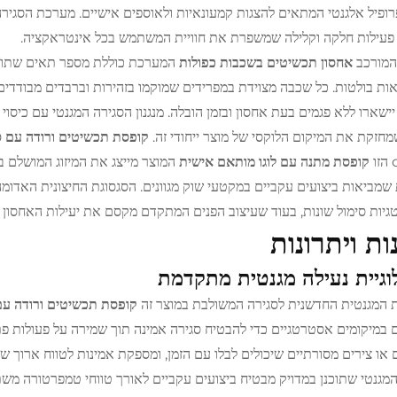
רופיל אלגנטי המתאים להצגות קמעונאיות ולאוספים אישיים. מערכת הסגיר
עילות חלקה וקלילה שמשפרת את חוויית המשתמש בכל אינטראקציה.
המורכב
אחסון תכשיטים בשכבות כפולות
המערכת כוללת מספר תאים שתוכננ
ת בולטות. כל שכבה מצוידת במפרידים שמוקמו בזהירות וברבדים מבודדי
יישארו ללא פגמים בעת אחסון ובזמן הובלה. מנגנון הסגירה המגנטי עם כיסוי
מחזקת את המיקום הלוקסי של מוצר ייחודי זה.
קופסת תכשיטים ורודה עם ס
קופסת מתנה עם לוגו מותאם אישית
המוצר מייצג את המיזוג המושלם בי
 שמביאות ביצועים עקביים במקטעי שוק מגוונים. הסגסוגת החיצונית האדומ
יות סימול שונות, בעוד שעיצוב הפנים המתקדם מקסם את יעילות האחסון ב
ות ויתרונות
וגיית נעילה מגנטית מתקדמת
המגנטית החדשנית לסגירה המשולבת במוצר זה
קופסת תכשיטים ורודה עם
ם במיקומים אסטרטגיים כדי להבטיח סגירה אמינה תוך שמירה על פעולות פת
ם או צירים מסורתיים שיכולים לבלו עם הזמן, ומספקת אמינות לטווח ארוך ש
 המגנטי שתוכנן במדויק מבטיח ביצועים עקביים לאורך טווחי טמפרטורה משת