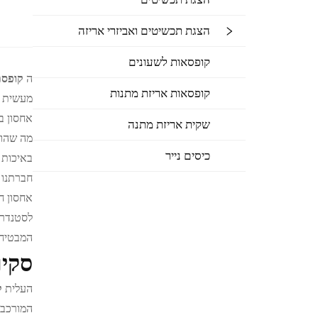
הצגת תכשיטים ואביזרי אריזה
קופסאות לשעונים
ה
קופסת
קופסאות אריזת מתנות
מעשית ל
אחסון ב
שקית אריזת מתנה
מה שהופ
כיסים נייר
באיכות 
חברתנו 
אחסון ח
לסטנדרט
המבטיח
סקיר
העלית
ק
המורכבי