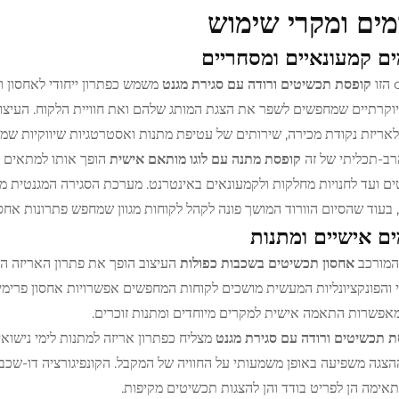
מים ומקרי שימוש
ים קמעונאיים ומסחריים
קופסת תכשיטים ורודה עם סגירת מגנט
משמש כפתרון ייחודי לאחסון ו
יוקרתיים שמחפשים לשפר את הצגת המותג שלהם ואת חוויית הלקוח. העיצוב
לאריזת נקודת מכירה, שירותים של עטיפת מתנות ואסטרטגיות שיווקיות שמ
רב-תכליתי של זה
קופסת מתנה עם לוגו מותאם אישית
הופך אותו למתאים ל
ם ועד לחנויות מחלקות ולקמעונאים באינטרנט. מערכת הסגירה המגנטית מב
 בעוד שהסיום הוורוד המושך פונה לקהל לקוחות מגוון שמחפש פתרונות אחס
ים אישיים ומתנות
המורכב
אחסון תכשיטים בשכבות כפולות
העיצוב הופך את פתרון האריזה ה
 והפונקציונליות המעשית מושכים לקוחות המחפשים אפשרויות אחסון פרי
אפשרות התאמה אישית למקרים מיוחדים ומתנות זוכרים.
 תכשיטים ורודה עם סגירת מגנט
הצגה משפיעה באופן משמעותי על החוויה של המקבל. הקונפיגורציה דו-שכ
אימה הן לפריט בודד והן להצגות תכשיטים מקיפות.