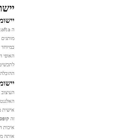
יישו
יישומ
ה cafta הזו
מותגים 
במיוחד 
האופי ה
לתכשיטי
ההובלה,
יישומ
העיצוב 
האלגנטי
אישית מ
זה
קופסת
איכות ה
אותה מת