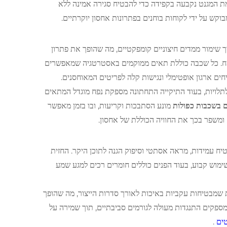
מת המגנט נקבעה בקפידה כדי להבטיח סגירה אמינה ללא
קש על ידי לקוחות בוחנים בפתרונות אחסון יוקרתיים.
ך שימור ממדים חיצוניים קומפקטיים, מה שהופך את פתרון
טח. כל שכבה כוללת תאים ממוקמים באסטרטגיה שמאפשרים
ים ארגון אופטימלי ונגישות קלה לפריטים המאוחסנים.
לתלויות, בעוד התיקייה התחתונה מספקת נפח מוגדל המתאים
 בשכבות כפולות
מונע הסתבכות וקריעות, ובו בזמן מאפשר
ומשפר בכך את החוויה הכוללת של אחסון.
יח עמידות, מראה אסתטי וסיפוק הגנה לתוכן היקר. החזית
וש קבוע, בעוד הפנים כוללים חומרים רכים למגע שמע
 שמבטיחות עקביות באיכות לאורך סדרות הייצור, מה שהופך
מספקים התנגדות מעולה לגורמים סביבתיים, תוך שמירה על
טים
.