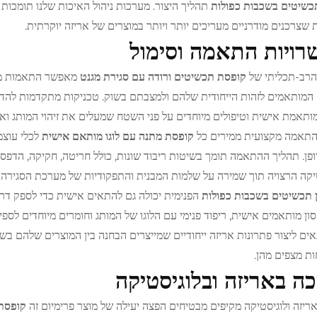
כשיטים בשכבות כפולות
תהליך היצור. מערכות ניהול האיכות שלנו תומכות
 שצרכנים מודרניים מעריכים יותר ויותר במוצרים של אריזה יוקרתית.
ויות התאמה וסימול
הרב-תכליתי של
קופסת תכשיטים ורודה עם סגירת מגנט
מאפשר התאמות מרח
ם המותאמים לזהות הייחודית שלהם ולמצבתם בשוק. טכניקות מתקדמות להדפס
ותאמת אישית וטיפולים מיוחדים על פני השטח שמעלים את זיהוי המותג וא
התאמה מקצועית ממירים כל
קופסת מתנה עם לוגו מותאם אישית
לכלי עוצמ
ופן. תהליך ההתאמה תומך בשיטות ריבוד שונות, כולל חריטה, חקיקה, הדפ
ה הרצויה תוך שמירה על שלמות המבנית והתפקודיות של מערכת הסגירה 
 תכשיטים בשכבות כפולות
הפנימית יכולה גם להתאים אישית כדי לספק דר
ון מותאמים אישית, ריפוד פנימי עם הלוגו של המותג וחומרים מיוחדים לספ
אים ליצור פתרונות אריזה ייחודיים שמייצרים הבחנה בין המוצרים שלהם בשו
ת מצפים מהן.
ה באריזה ובלוגיסטיקה
אריזה ולוגיסטיקה מקיפים מבטיחים הפצה יעילה של מוצר פרימיום זה
קופסת 