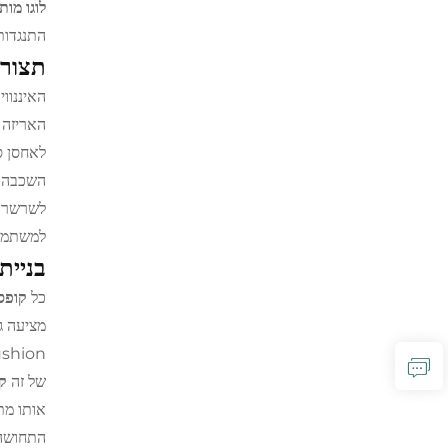
לוגו מו
התנגדות
תצורת
האיננווי
האריזה 
לאחסן ס
השכבה ה
לשרשראו
למשתמשי
בניית
כל
קופס
מציעה ג
Cushion פריטי תכשיטים ומונעים נזק לפני השטח
של זה
ק
אותו מת
התחושה 