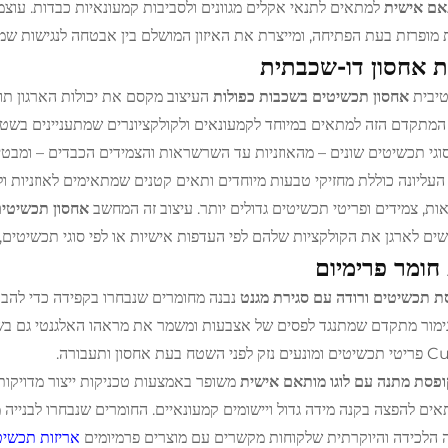
תאם אישית
למתאים לתנאי אקלים מגוונים ולסביבות קמעונאיות כבדות. עוצ
 מופרזת בעת הפתיחה, ומייצרת את האיזון המושלם בין אבטחה לנגישות שמבו
 אחסון דו-שכבתית
טיבית
אחסון תכשיטים בשכבות כפולות
העיצוב מקסם את יכולות הארגון תו
המתקדם הזה למתאים במיוחד לקמעונאים ולקולקציונרים שמתעניינים בש
וגי תכשיטים שונים – מהאוזניות עד השרשראות והצמידים הכבדים – ומבטיח
עליונה כוללת מחזיקי טבעות מיוחדים ותאים קטנים שמתאימים לאוזניות ו
ת, צמידים ופריטי תכשיטים גדולים יותר. עיצוב זה המחשב
אחסון תכשיטים
ם לארגן את הקולקציות שלהם לפי העדפות אישיות או לפי סוגי תכשיטים, 
 חומר פרימיום
ת תכשיטים ורודה עם סגירת מגנט
נבנה מחומרים שנבחרו בקפידה כדי להבט
ימור מתקדם שמתנגד לפסים של אצבעות ומשמר את מראהו האלגנטי גם בשימ
 בעת אחסון ותעבורה.
ופסת מתנה עם לוגו מותאם אישית
משופר באמצעות טכניקות ייצור מדויקות
אים להפצה בקנה מידה גדול ויישומים קמעונאיים. החומרים שנבחרו לבנייה 
הלכידה והיוקרתית שלקוחות מקשרים עם מוצרים פרמיומים
אריזות תכשי