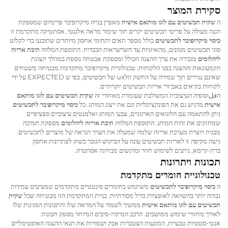
סקירת המוצר
ה
שקית תכשיטים עם לוגו מותאם אישית
מאפיין בנייה מיקרופיבר פרימיום שמספקת
הגנה מעולה על פריטי תכשיטים יקרים תוך שימור מראה אלגנטי. אסתטיקה מתקדמת זו
כיסוי מיקרופיבר לתכשיטים
כולל מספר תאים ותחומי אחסון מיוחדים שתוכננו כדי לקלוט
סוגי תכשיטים מגוונים, מהאוזניות עד השרשראות הכבדות. התוספת המלווה
תיבת אריזה
ליהלומים
מגבירה את ערך ההצגה הכולל ומספקת אבטחה נוספת במהלך תצוגת
הקמעונאות וההצגה בפני הלקוחות. טכנולוגיית מיקרופיבר מתקדמת מבטיחה משטחים
שאינם נגררים תוך שמירה על החשק הלux של תכשיטים, כפי ש EXPECTED על ידי
לקוחות בקיאים באביזרי אריזת תכשיטים יוקרתיים.
הفلוסופיה העיצובית המשולבת שעומדת מאחורי זה
שקית תכשיטים עם לוגו מותאם
אישית
מדגיש גם את הפונקציונליות וגם את ייצוג המותג. כל
כיסוי מיקרופיבר לתכשיטים
ניתן להתאמה עם הלוגואים הארגוניים, צבעי המותג ואלמנטים עיצוביים ספציפיים
שמחזקים את זהות המותג. התוספת המלווה
תיבת אריזה ליהלומים
מספקת תמיכה
מבנית ויוצרת מערכת אריזה שלמה שמעלה את הערך הנראה של מוצרים לתכשיטים.
גישה מקיפה זו לאריזת תכשיטים עונה על הביקוש הגובר בשוק לפתרונות אחסון
ברת-קיימא, ניתנים לשימוש חוזר ומרגשים מבחינה אסתטית.
תכונות ויתרונות
טכנולוגיית חומרים מתקדמת
ה
כיסוי מיקרופיבר לתכשיטים
משתמש בחומרים סינטטיים מתקדמים שמציעים עמידות
גבוהה יותר בהשוואה לאופציות בדיל מסורתיות. בניית המתקדמת הזו מבטיחה שכל
שקית
תכשיטים עם לוגו מותאם אישית
ממשיך לשמור על המראה שלו והתכונות המגינות שלו
לאורך מחזורי שימוש ממושכים. הרכב המיקרו-סיבים המיוחד מספק תכונות
אנטי-סטטיות טבעיות, המונעות הצטברות אבק ושמורות את תנאי ההצגה האופטימליים