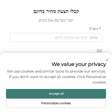
צבעוני לאחסון צמידים, טבעות,
תכשיטים נייד, קופסה קטנה
אוזניות ושרשראות
לתקשיטים לאוזניים, טבעות
קבלו הצעת מחיר בחינם
ושרשראות
ייצור קשר עם Sie בקרוב
דוא"ל
0/100
שם
0/100
We value your privacy
We use cookies and similar tools to provide our services.
שם החברה
If you don't want to accept all cookies, click Personalize
0/200
cookies.
Accept all
הודעה
Personalize cookies
דף הבית
מוצרים
דוא"ל
טל