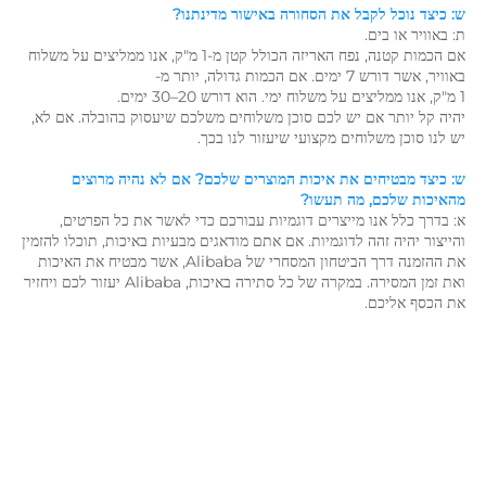
ש: כיצד נוכל לקבל את הסחורה באישור מדינתנו? 
ת: באוויר או בים. 
אם הכמות קטנה, נפח האריזה הכולל קטן מ-1 מ"ק, אנו ממליצים על משלוח 
באוויר, אשר דורש 7 ימים. אם הכמות גדולה, יותר מ- 
1 מ"ק, אנו ממליצים על משלוח ימי. הוא דורש 20–30 ימים. 
יהיה קל יותר אם יש לכם סוכן משלוחים משלכם שיעסוק בהובלה. אם לא, 
יש לנו סוכן משלוחים מקצועי שיעזור לנו בכך. 
ש: כיצד מבטיחים את איכות המוצרים שלכם? אם לא נהיה מרוצים 
מהאיכות שלכם, מה תעשו? 
א: בדרך כלל אנו מייצרים דוגמיות עבורכם כדי לאשר את כל הפרטים, 
והייצור יהיה זהה לדוגמיות. אם אתם מודאגים מבעיות באיכות, תוכלו להזמין 
את ההזמנה דרך הביטחון המסחרי של Alibaba, אשר מבטיח את האיכות 
ואת זמן המסירה. במקרה של כל סתירה באיכות, Alibaba יעזור לכם ויחזיר 
את הכסף אליכם. 
שקית מעטפה קטנה מותאמת אישית עם הדפסת לוגו, שקיית תכשיטים 
יוקרתית מסuede לתליונים, עם רצועת צמת בצלב 
שקית מעטפה קטנה מותאמת אישית עם הדפסת לוגו, שקיית תכשיטים 
יוקרתית מסuede לתליונים, עם רצועת צמת בצלב 
שקית מעטפה קטנה מותאמת אישית עם הדפסת לוגו, שקיית תכשיטים 
יוקרתית מסuede לתליונים, עם רצועת צמת בצלב 