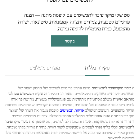
סט שקי מיקרופיבר לתכשיטים עם קופסת מתנה — הצגה
פרימיום לטבעות, צמידים ותצוגה קמעונאית. סיטונאות ישירה
מהמפעל, כמות מינימלית להזמנה נמוכה.
בקשה
סקירה כללית
מוצרים מומלצים
ה
כיסוי מיקרופיבר לתכשיטים
מייצג פתרון פרימיום לצרכים של אחסון והצגה של
תכשיטים יוקרתיים בשווקים הבינלאומיים. מוצר רב-תכליתי זה
שקית תכשיטים עם לוגו
מותאם אישית
משלב אסתטיקה מתקדמת עם פונקציונליות מעשית, מה שהופך אותו
לרכיב חיוני עבור קמעונאים של תכשיטים, מפיצים ומותגים יוקרתיים שמחפשים פתרונות
אריזה מקצועיים. העיצוב המשולב
אריזות תכשיטים
קופסה
מגביר את הערך של המוצר
תוך כדי הבטחת הגנה אופטימלית במהלך האחסון וההובלה. צרכנים מודרניים דורשים
יותר ויותר אריזות שמשקפות איכות ותשומת לב לפרטים, מה שהופך את
כיסוי מיקרופיבר
לתכשיטים
לכלי בלתי נפרד לעסקים שמבקשים ליצור חוויית פתיחת אריזה בלתי נשכחת.
פתרון האריזה המורכב הזה עונה על דרישות שווקיות רבות באמצעות העיצוב החדשני שלו
והיכולות להתאמה.