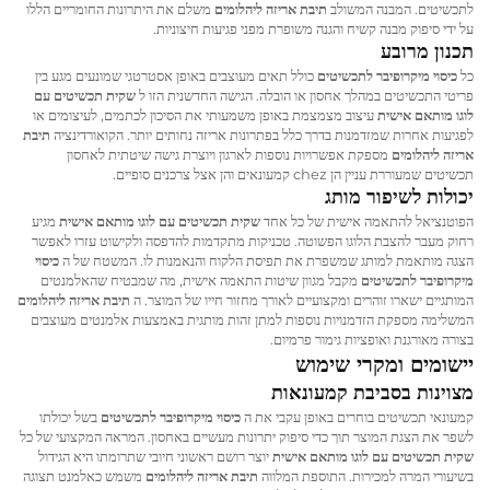
לתכשיטים. המבנה המשולב
תיבת אריזה ליהלומים
משלם את היתרונות החומריים הללו
על ידי סיפוק מבנה קשיח והגנה משופרת מפני פגיעות חיצוניות.
תכנון מרובע
כל
כיסוי מיקרופיבר לתכשיטים
כולל תאים מעוצבים באופן אסטרטגי שמונעים מגע בין
פריטי התכשיטים במהלך אחסון או הובלה. הגישה החדשנית הזו ל
שקית תכשיטים עם
לוגו מותאם אישית
עיצוב מצמצמת באופן משמעותי את הסיכון לכתמים, לעיצומים או
לפגיעות אחרות שמזדמנות בדרך כלל בפתרונות אריזה נחותים יותר. הקואורדינציה
תיבת
אריזה ליהלומים
מספקת אפשרויות נוספות לארגון ויוצרת גישה שיטתית לאחסון
תכשיטים שמעוררת עניין הן chez קמעונאים והן אצל צרכנים סופיים.
יכולות לשיפור מותג
הפוטנציאל להתאמה אישית של כל אחד
שקית תכשיטים עם לוגו מותאם אישית
מגיע
רחוק מעבר להצבת הלוגו הפשוטה. טכניקות מתקדמות להדפסה ולקישוט עזרו לאפשר
הצגה מותאמת למותג שמשפרת את תפיסת הלקוח והנאמנות לו. המשטח של ה
כיסוי
מיקרופיבר לתכשיטים
מקבל מגוון שיטות התאמה אישית, מה שמבטיח שהאלמנטים
המותגיים ישארו זוהרים ומקצועיים לאורך מחזור חייו של המוצר. ה
תיבת אריזה ליהלומים
המשלימה מספקת הזדמנויות נוספות למתן זהות מותגית באמצעות אלמנטים מעוצבים
בצורה מאורגנת ואופציות גימור פרמיום.
יישומים ומקרי שימוש
מצוינות בסביבת קמעונאות
קמעונאי תכשיטים בוחרים באופן עקבי את ה
כיסוי מיקרופיבר לתכשיטים
בשל יכולתו
לשפר את הצגת המוצר תוך כדי סיפוק יתרונות מעשיים באחסון. המראה המקצועי של כל
שקית תכשיטים עם לוגו מותאם אישית
יוצר רושם ראשוני חיובי שתרומתו היא הגידול
בשיעורי המרה למכירות. התוספת המלווה
תיבת אריזה ליהלומים
משמש כאלמנט תצוגה