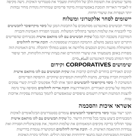
מושך שמשים את תשומת הלב של הלקוחות ומעביר את סטנדרטי האיכות. גישה מקיפה
זו לאביזרי האריזה תומכת באסטרטגיות מיקוד פרימיום שמתירות נקודות מחיר גבוהות
יותר ושפרות את שיעורי הרווח.
יישומים לסחר אלקטרוני ומשלוח
סוחרי תכשיטים באינטרנט מסתמכים על התכונות המגן של
כיסוי מיקרופיבר לתכשיטים
כדי להבטיח את שלמות המוצר בתהליכי המשלוח. מנגנוני הסגירה האמינות והבנייה
המורכבת משכבה רכה בכל
שקית תכשיטים עם לוגו מותאם אישית
מבטיחים שהפריטים
היקרים יגיעו במצב מושלם. התמיכה המבנית שמספקת ה-
תיבת אריזה ליהלומים
המושתלת מונעת נזקים הנובעים מלחיצה או מפגע במהלך ההובלה. גורם האמינות הזה
מפחית באופן משמעותי את שיעורי ההחזרים ואת בעיות שירות הלקוחות, תוך שיפור
דימוי המותג בשוקי האינטרנט التنافסיים.
שימושים CORPORATIVES וקידום
קונים תאגידיים בוחרים לעיתים קרובות את
שקית תכשיטים עם לוגו מותאם אישית
לתוכניות הכרת עובדים, מתנות ללקוחות וקמפיינים שיווקיים. התפיסה הפרימיום
המשויכת ל-
כיסוי מיקרופיבר לתכשיטים
הופך אותו לכלי אפקטיבי לבניית קשרי עסקים
והדגמה של ערכים תאגידיים. הקואורדינציה
תיבת אריזה ליהלומים
מוסיפה ערך נדמה
להצגות המתנות ויוצרת רושמים טיפוסיים שמאפשרים לתמוך במטרות עסקיות ארוכות
טווח.
אשראי איכות והסכמה
תקני ייצור עבור
כיסוי מיקרופיבר לתכשיטים
עומדים בסטנדרטים הבינלאומיים לאיכות
המבטיחים ביצוע עקבי בכל סדרות הייצור. כל
שקית תכשיטים עם לוגו מותאם אישית
עובר תהליכי בדיקה מקיפים המאמתים את שלמות החומר, את פונקציונליות הסגירה ואת
עמידות ההתאמה האישית. ה-
תיבת אריזה ליהלומים
המקושרת עומדת בדרישות
המבניות המבטיחות הגנה בתנאי ידידותיות וארנקה רגילים. תהליכי בקרת האיכות