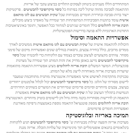
המתחדדים הללו מעניקים ביטחון לעסקים התלויים בביצוע עקבי של אריזות.
ההתאמה לסביבה מהווה שיקול ליבה בפיתוח כל
כיסוי מיקרופיבר לתכשיטים
. פרקטיקות
ייצור ברות-סביבה ובחרירת חומרים מבטיחות שכל
שקית תכשיטים עם לוגו מותאם
אישית
עומד בתקנות הסביבתיות המתפתחות תוך שמירה על מאפייני ביצוע מובילים.
תיבת אריזה ליהלומים
כולל חומרים שניתנים למחזור ככל האפשר, ותומך באיניציאטיבות
התורנות הארגוניות ללא פגיעה בדרישות הפונקציונליות.
אפשרויות התאמה וסימול
היכולות להתאמה אישית של
שקית תכשיטים עם לוגו מותאם אישית
ממשיכים לאורך
ממדים מרובים, כולל בחירת צבעים, גרסאות בגודלים שונים ואפשרויות מיקום של סימני
מסחר. צוותים מקצועיים לעיצוב עובדים בצמוד עם הלקוחות כדי להבטיח שכל
כיסוי
מיקרופיבר לתכשיטים
מייצג באופן מדויק את זהות המותג תוך שמירה על מצוינות
פונקציונלית. המוצר המשלים
תיבת אריזה ליהלומים
מציע אפשרויות התאמה מתואמות
שיוצרות מערכות אריזה מאוחדות לייצוג מלא של המותג.
טכניקות מתקדמות לאישוש אישי מאפשרות אינטגרציה מותגית מתוחכמת שמעבר
ליישום מסורתי של הלוגו. כל
כיסוי מיקרופיבר לתכשיטים
יכול לכלול אלמנטים ייחודיים
בעיצוב, צבעים מיוחדים וסיומים פרימיום שמייחדים את המוצרים בשווקים תחרותיים.
הגמישות בתהליך העיצוב של ה
שקית תכשיטים עם לוגו מותאם אישית
מאפשרת
התאמה הן לדרישות מסחריות בקנה מידה גדול והן ליישומים בוטיק מיוחדים. האינטגרציה
תיבת אריזה ליהלומים
מספק פוטנציאל התאמה נוספת באמצעות גרפיקה מאורגנת
ואפשרויות חומרים פרמיומים.
תמיכה באריזה ובלוגיסטיקה
מערכות אריזה והפצה יעילות מבטיחות ש־
כיסוי מיקרופיבר לתכשיטים
תגיע ללקוחות
בינלאומיים בתנאים אופטימליים תוך מינימיזציה של עלויות הובלה. אריזה מגנת
متخصצת עבור ה־
שקית תכשיטים עם לוגו מותאם אישית
מונעת נזק במהלך משלוחים