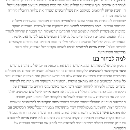
למרחקים ארוכים, תוך שמירה על יעילות עלות להזמנות באצווה. העיצוב הקומפקטי של
ה־
תיבת אריזה ליהלומים
ממקסם את ניצול היבשים ומצריך את עלויות ההובלה ליחידה
ברכישות נפחיות.
שותפויות לוגיסטיות עם ספקי הובלה בינלאומיים מוכרים מספקות אפשרויות משלוח
מהימנות עבור ה־
כיסוי מיקרופיבר לתכשיטים
בשווקים הבינלאומיים. מערכות מעקב
מקיפות מאפשרות ללקוחות לעקוב אחר התקדמות המשלוח תוך הבטחת אחריות לאורך
תהליך הפצה. הממדים הסטנדרטיים של כל
שקית תכשיטים עם לוגו מותאם אישית
מאפשרים ניהול יעיל של מחסנים ותהליכי מילוי הזמנות מזורזים. סטנדרטים מקצועיים
לאריזה של ה־
תיבת אריזה ליהלומים
לדאוג להצגה עקבייה של האיכות, ללא תלות
בדרישות השוק היעד.
למה לבחור בנו
הניסיון הרב שלנו בשווקים הבינלאומיים הקים אותנו כספק מהימן של פתרונות פרמיום
כיסוי מיקרופיבר לתכשיטים
ללקוחות בוחרים ברחבי העולם. יחסים שיתופיים עם מובילים
בתעשיית התכשיטים עיצבו את ההבנה שלנו את דרישות השוק ואת תצפיות האיכות עבור
כל
שקית תכשיטים עם לוגו מותאם אישית
. המומחיות השוקית הזו מתורגמת לפיתוח
מוצרים מעולני ולשירות לקוחות יוצאי דופן, אשר באופן עקבי חורגים מהתצפיות של
הלקוחות. מערכת התמיכה הכוללת שמקיפה את
תיבת אריזה ליהלומים
המציעים שלנו
מדגימה את החשיבות שאנו מייחסים להצלחת הלקוחות שלנו בקטעי שוק מגוונים.
החדשנות הטכנית מפעילה שיפור מתמיד במוצרי
כיסוי מיקרופיבר לתכשיטים
עיצובים
ותהליכי ייצור. ההשקעה בטכנולוגיות ייצור מתקדמות מבטיחה שכל
שקית תכשיטים עם
לוגו מותאם אישית
עומד בדרישות השוק המתפתחות, תוך שמירה על תחרותיות במחיר.
מערכות בקרת האיכות מבטיחות תקנים עקביים של ביצועים לכל
תיבת אריזה ליהלומים
ובו בזמן תומכות ביכולת ייצור הניתנת להרחבה כדי לספק את הדרישות הגוברות של
הלקוחות.