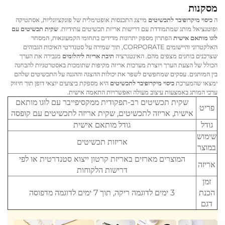
מסקנות
ה
כיסוי מיקרופיבר לתכשיטים
מייצג התכנסות אופטימלית של פונקציונליות, אסתטיקה
ופוטנציאל מותג שמתמודדת עם דרישות אריזת תכשיטים עתידיות.
שקית תכשיטים עם
לוגו מותאם אישית
הפתרון מספק יתרונות מדידים בתחומי הקמעונאות, המסחר
האלקטרוני והיישומים CORPORATE, תוך שמירה על סטנדרטי האיכות הגבוהים
שצרכנים בוחנים מצפים מהם. האינטגרציה
תיבת אריזה ליהלומים
מגבירה את הערך
הכולל של הצעת הערך ויוצרת מערכות אריזה מקיפות שתומכות באסטרטגיות להבחנה
בין המותגים. עסקים שמחפשים לשפר את יכולות ההצגה וההגנה על התכשיטים שלהם
ימצאו שהמערכת
כיסוי מיקרופיבר לתכשיטים
היא מספקת ביצועים יוצאי דופן תוך חיזוק
ערכי המותג באמצעות עיצוב מעולה ואפשרויות התאמה אישית.
שקית תכשיטים רב-תפקודית ממקסיפייבר עם לוגו מותאם
פריט
אישית, אריזה לתכשיטים, שקית אריזה לתכשיטים עם קופסה
גודל
גודל מותאם אישית
שימוש
אריזות תכשיטים
במוצר
המוצרים מארזים באריזת קרטון ייצוא סטנדרטית או לפי
אריזה
דרישות הלקוחות
זמן
הכנת
3 ימים לדוגמה ריקה, תוך 7 ימים לדוגמה מדפוסה
דגם