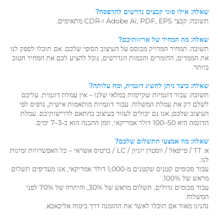
שאלה: אילו סוגי קבצים נדרשים להדפסה? 
תשובה: קבצי Adobe Ai, PDF, EPS ו-CDR מתאימים. 
שאלה: מה המחיר של אריזותיכם? 
תשובה: המחיר המדויק מבוסס על העיצוב הסופי שלכם. אם תוכלו לספק לנו 
את הממדים, החומרים והכמות הנדרשים, נוכל להציע לכם את המחיר הטוב 
ביותר. 
שאלה: כיצד ניתן להשיג דוגמית, ומה עלותה? 
תשובה: עבור דוגמיות שקיימות במלאי שלנו – אין עמלת דוגמית. עליכם 
לשלם רק את עמלת המשלוח. עבור דוגמיות מותאמות אישית, נדפיס לפי 
העיצוב שלכם; אנו גם יכולים לעזור בעיצוב בהתאם לדרישותיכם. עמלת 
הדוגמה היא 50–100 דולר אמריקאי, וזמן ההכנה הוא כ-3–7 ימים. 
שאלה: מה אמצעי התשלום שלכם? 
א: TT / פייפאל / ווסטרן יוניון / LC / כרטיס אשראי – כל האפשרויות זמינות 
לנו. 
עבור סכומים קטנים שקטנים מ-1,000 דולר אמריקאי, אנו מעדיפים תשלום 
מראש של 100%. 
עבור סכומים גדולים, תשלום מראש של 30%, והיתרה של 70% לפני 
המשלוח. 
נהנינו מאוד אם תוכלו לאשר את ההזמנה דרך ביטוח אליבאבא. 