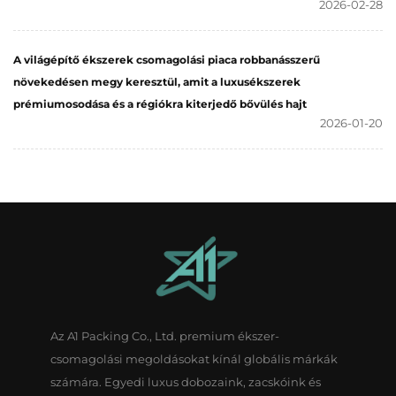
2026-02-28
A világépítő ékszerek csomagolási piaca robbanásszerű
növekedésen megy keresztül, amit a luxusékszerek
prémiumosodása és a régiókra kiterjedő bővülés hajt
2026-01-20
Az A1 Packing Co., Ltd. premium ékszer-
csomagolási megoldásokat kínál globális márkák
számára. Egyedi luxus dobozaink, zacskóink és