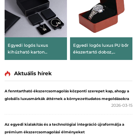
Egyedi logós luxus
Egyedi logós luxus PU bőr
kihúzható karton
ékszertartó doboz,
ékszertartó doboz fiókos
utazáshoz használható
kivitelben szalag
ékszertartó koffer,
fogantyúval, csomagolás
ékszerek rendszerezésére
Aktuális hírek
nyakláncokhoz,
szolgáló szervező,
gyűrűkhöz, fülbevalókhoz
hordozható kis
A fenntartható ékszercsomagolás központi szerepet kap, ahogy a
és karperecekhez
ékszertartó doboz
globális luxusmárkák áttérnek a környezettudatos megoldásokra
fülbevalókhoz, gyűrűkhöz
2026-03-15
és nyakláncokhoz
Az egyedi kialakítás és a technológiai integráció újraformálja a
prémium ékszercsomagolási élményeket