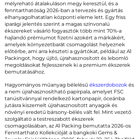
mélyreható átalakuláson megy keresztül, és a
fenntarthatóság 2026-ban a tervezés és gyártás
elhanyagolhatatlan központi eleme lett. Egy friss
iparági jelentés szerint a magas színvonalú
ékszereket vásárló fogyasztók több mint 70%-a
hajlandó prémiumot fizetni azokért a márkákért,
amelyek környezetbarát csomagolást helyeznek
előtérbe, ami arra készteti a gyártókat, például az A1
Packingot, hogy újító, újrahasznosított és lebomló
megoldásokat fejlesszenek ki a premium ékszerek
bemutatásához.
Hagyományos műanyag bélelésű
ékszerdobozok
és
a nem újrahasznosítható papírpala, amelyet FSC
tanúsítvánnyal rendelkező kartonpapír, óceánba
jutásra kiszemelt újrahasznosított anyagok és
növényi eredetű bársony-bélés vált fel. Mint vezető
szolgáltató a testreszabott ékszerek
csomagolásában, az A1 Packing bemutatta 2026-os
Fenntartható Kollekcióját a bangkoki Gems &