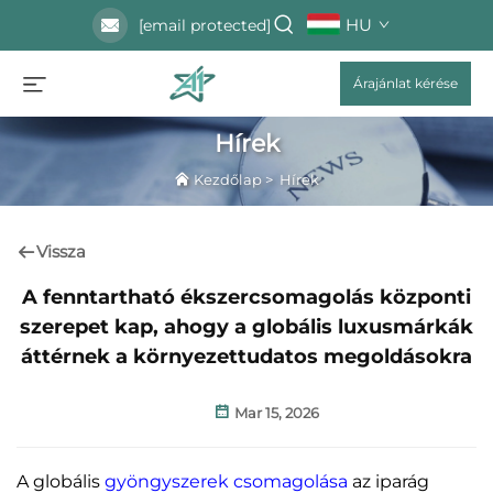
HU
[email protected]
Árajánlat kérése
Hírek
Kezdőlap
>
Hírek
Vissza
A fenntartható ékszercsomagolás központi
szerepet kap, ahogy a globális luxusmárkák
áttérnek a környezettudatos megoldásokra
Mar 15, 2026
A globális
gyöngyszerek csomagolása
az iparág