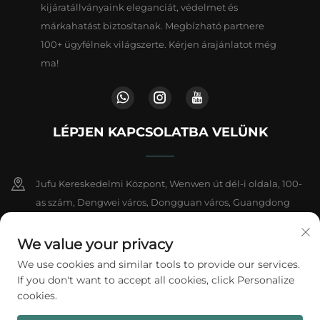
kijáratállványaink eleganciát, védelmet és
márkahatást biztosítanak. Megbízható partnere
100+ ügyfélnek világszerte. Kérjen árajánlatot még
ma!
LÉPJEN KAPCSOLATBA VELÜNK
Jufu Kereskedelmi Központ, Wenwen út dél-i oldala, 100-
as szám, Dengwei város, Dongguan város, Guangdong
tartomány, Kína
We value your privacy
+86-18802602550
We use cookies and similar tools to provide our services.
If you don't want to accept all cookies, click Personalize
[email protected]
cookies.