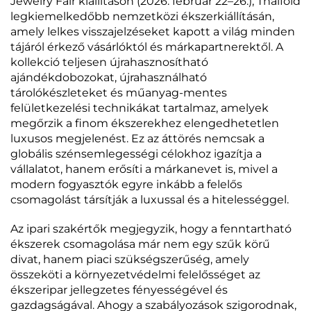
Jewelry Fair kiállításon (2026. február 22–26.), Thaiföld
legkiemelkedőbb nemzetközi ékszerkiállításán,
amely lelkes visszajelzéseket kapott a világ minden
tájáról érkező vásárlóktól és márkapartnerektől. A
kollekció teljesen újrahasznosítható
ajándékdobozokat, újrahasználható
tárolókészleteket és műanyag-mentes
felületkezelési technikákat tartalmaz, amelyek
megőrzik a finom ékszerekhez elengedhetetlen
luxusos megjelenést. Ez az áttörés nemcsak a
globális szénsemlegességi célokhoz igazítja a
vállalatot, hanem erősíti a márkanevet is, mivel a
modern fogyasztók egyre inkább a felelős
csomagolást társítják a luxussal és a hitelességgel.
Az ipari szakértők megjegyzik, hogy a fenntartható
ékszerek csomagolása már nem egy szűk körű
divat, hanem piaci szükségszerűség, amely
összeköti a környezetvédelmi felelősséget az
ékszeripar jellegzetes fényességével és
gazdagságával. Ahogy a szabályozások szigorodnak,