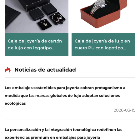
Caja de joyería de cartón
Caja de joyería de lujo en
de lujo con logotipo
cuero PU con logotipo
personalizado, tipo cajón
personalizado, estuche de
deslizable, con asa de
viaje para joyas,
cinta para embalaje de
organizador portátil de
Noticias de actualidad
collares, anillos,
joyas, caja pequeña
pendientes y pulseras
portátil para pendientes,
Los embalajes sostenibles para joyería cobran protagonismo a
anillos y collares
medida que las marcas globales de lujo adoptan soluciones
ecológicas
2026-03-15
La personalización y la integración tecnológica redefinen las
experiencias premium en embalajes para joyería