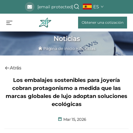
ES
[email protected]
Obtener una cotización
Noticias
Página de inicio
>
Noticias
Atrás
Los embalajes sostenibles para joyería
cobran protagonismo a medida que las
marcas globales de lujo adoptan soluciones
ecológicas
Mar 15, 2026