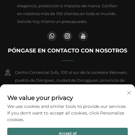
elegancia, protección e impacto de marca. Confían
en nosotros más de 100 clientes en todo el mundo.
Solicite hoy mismo un presupuesto.
PÓNGASE EN CONTACTO CON NOSOTROS
Centro Comercial Jufu, 100 al sur de la carretera Wenwen,
pueblo de Dengwei, ciudad de Dongguan, provincia de
Guangdong, China
We value your privacy
+86-18802602550
We use cookies and similar tools to provide our services.
If you don't want to accept all cookies, click Personalize
[email protected]
cookies.
Accept all
Derechos de autor © 2026 A1 Packing Co., Ltd. Todos los derechos