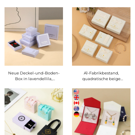
individuellem Logo –
individuellem Logo im
Schublade mit Bandgriff zur
Schubladen-Stil –
Verpackung von Halsketten,
Schmuckaufbewahrungsbox
Ringen, Ohrringen und
mit Bandgriff zur
Armbändern
Verpackung von Halskette
und Ring
Neue Deckel-und-Boden-
A1-Fabrikbestand,
Box in lavendellila,
quadratische beige
rechteckig, schlichtes Muster
Schleifen-
– Schmuckverpackungsbox
Schmuckverpackungsbox für
für Ringe und Halsketten
Ringe, Ohrringe, Halsketten
und Armbänder,
Geschenkbox, Großhandel