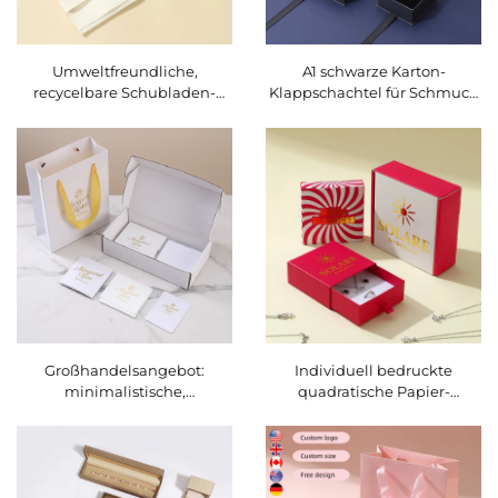
Umweltfreundliche,
A1 schwarze Karton-
recycelbare Schubladen-
Klappschachtel für Schmuck
Schmuckbox mit
mit individuellem Logo –
individuellem Logo –
Boxen für Halsketten, Ringe
nachhaltige starre
und Armbänder in
Kartonverpackung für Ringe
individueller Größe und
und Halsketten, FSC-
Form sowie
zertifiziert
geprägtem/geprägt-
tiefgestelltem Logo
Großhandelsangebot:
Individuell bedruckte
minimalistische,
quadratische Papier-
herausziehbare Schmuckbox
Schmuckgeschenkbox aus
für Halsketten |
stabilem Karton für
personalisierbare Papierbox
Halsketten, Ringe und
mit Markenlogos und
Anhänger – luxuriöse
Einlagepad für Boutiquen
Schubladenverpackung für