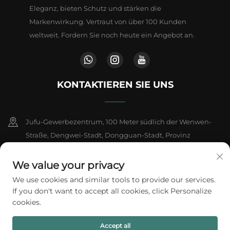
Eleganz, bieten Schutz und stärken die
Markenwirkung. Vertraut von über 100 Kunden
weltweit. Fordern Sie noch heute ein Angebot an.
KONTAKTIEREN SIE UNS
Jufu-Gewerbezentrum, 100 Meter südlich der Wenwen-
Straße, Dengwei-Stadt, Dongguan-Stadt, Provinz
Guangdong, China
We value your privacy
+86-18802602550
We use cookies and similar tools to provide our services.
If you don't want to accept all cookies, click Personalize
[email protected]
cookies.
Accept all
Copyright © 2026 A1 Packing Co., Ltd. Alle Rechte vorbehalten.