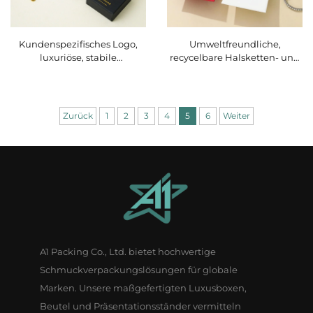
Kundenspezifisches Logo,
Umweltfreundliche,
luxuriöse, stabile
recycelbare Halsketten- und
Pappschmuck-
Ohrring-Verpackung mit
Schubladenbox mit
kleiner Mindestbestellmenge
exquisitem Bandgriff als
(MOQ); minimalistischer
Verpackung für Halsketten
Karton-Schmuckkasten für
Zurück
1
2
3
4
5
6
Weiter
und Ringe –
Geschenke,
markengebundene
Einzelhandelsfertig, sofort
Geschenkbox,
versandbereit
Großbestellung
A1 Packing Co., Ltd. bietet hochwertige
Schmuckverpackungslösungen für globale
Marken. Unsere maßgefertigten Luxusboxen,
Beutel und Präsentationsständer vermitteln