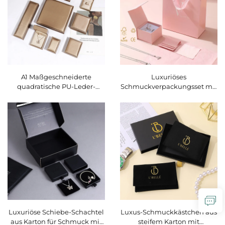
Versand
A1 Maßgeschneiderte
Luxuriöses
quadratische PU-Leder-
Schmuckverpackungsset mit
Hochzeitsbox für Schmuck,
individuellem Logo:
tragbar und reisefreundlich,
Schachtel für Halskette, Ring
zur Aufbewahrung von
und Ohrringe mit Papiertüte
Ringen, Halsketten und
– Großhandel,
Armbändern, Verpackung
personalisiertes
Schmuckverpackungsset,
gebündelt
Luxuriöse Schiebe-Schachtel
Luxus-Schmuckkästchen aus
aus Karton für Schmuck mit
steifem Karton mit