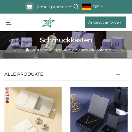
DE
[email protected]
Angebot anfordern
Schmuckkästen
Startseite
>
Produkte
>
Schmuckkästen
ALLE PRODUKTE