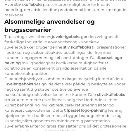
Hver
stiv skuffeboks
præsenterer muligheder for kreativ
branding, der adskiller dine produkter på konkurrenceprægede
markeder.
Alsommelige anvendelser og
brugsscenarier
Tilpasningsevne af vores
juvelerigeboks
gør den velegnet til
forskellige industrielle anvendelser og kundekrav.
Juvelerbutikker bruger denne
stiv skuffeboks
til præsentationer
i butikken og skaber attraktive udstillinger, der fremmer
kundens engagement og købsbeslutninger. De
tilpasset logo-
pakning
muligheder giver butikkerne mulighed for at
opretholde en konsekvent brandpræsentation på alle
kundekontaktpunkter.
E-handelsjewelryvirksomheder drager betydelig fordel af dette
juvelerigeboks
design, da det sikrer pålidelig beskyttelse under
fragt og samtidig skaber positive oplevende
pakkeåbningsoplevelser for online-kunder. Den
stiv skuffeboks
struktur minimerer risici for beskadigelse i forbindelse med
kurert behandling, hvilket reducerer returneringsrater og
kundeserviceproblemer. Dette
tilpasset logo-pakning
løsning
hjælper online-butikker med at bygge brandgenkendelse og
kundeloyalitet gennem en mindeværdig præsentation.
Juvelerfabrikanter og grossister sætter pris på det professionelle