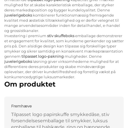
mulighed for at skabe karakteristisk emballage, der styrker
deres markedsposition og bygger kundeloyalitet. Denne
juvelerigeboks
kombinerer funktionsmæssig fremragende
kvalitet med æstetisk tiltrækkelighed og er derfor velegnet til
mange anvendelsesområder inden for detailhandel, e-handel
og grossistkanaler.
Investering i premium
stiv skuffeboks
emballage demonstrerer
et engagement for kvalitet, som kunderne genkender og sætter
pris på. Den alsidige design kan tilpasse sig forskellige typer
smykker og sikrer samtidig en konsekvent mærkepræsentation
gennem
tilpasset logo-pakning
muligheder. Denne
juvelerigeboks
løsning giver virksomhederne mulighed for at
differentiere deres produkter og skabe mindeværdige
oplevelser, der driver kundetilfredshed og forretlig vækst på
konkurrencedygtige luksusmarkeder.
Om produktet
Fremhæve
Tilpasset logo papirskuffe smykkedåse, stiv
forsendelsesemballage til smykker, luksus
emballage til halskæde, ring og hængende