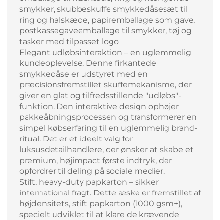
smykker, skubbeskuffe smykkedåsesæt til
ring og halskæde, papiremballage som gave,
postkassegaveemballage til smykker, tøj og
tasker med tilpasset logo
Elegant udløbsinteraktion – en uglemmelig
kundeoplevelse. Denne firkantede
smykkedåse er udstyret med en
præcisionsfremstillet skuffemekanisme, der
giver en glat og tilfredsstillende "udløbs"-
funktion. Den interaktive design ophøjer
pakkeåbningsprocessen og transformerer en
simpel købserfaring til en uglemmelig brand-
ritual. Det er et ideelt valg for
luksusdetailhandlere, der ønsker at skabe et
premium, højimpact første indtryk, der
opfordrer til deling på sociale medier.
Stift, heavy-duty papkarton – sikker
international fragt. Dette æske er fremstillet af
højdensitets, stift papkarton (1000 gsm+),
specielt udviklet til at klare de krævende