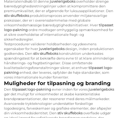
Materialeindkøb til denne
juvelerigeboks
overholder strenge
bæredygtighedsretningslinjer uden at kompromittere den
premiumkvalitet, der er afgørende for luksusapplikationer. Den
stiv skuffeboks
produktionsproces anvender miljøansvarlige
praksisser, der er i overensstemmelse med globale
virksomhedsmæssige bæredygtighedsinitiativer. Hver
tilpasset
logo-pakning
ordre modtager omhyggelig opmærksomhed for
at sikre overholdelse af internationale fragt- og
sikkerhedsregler.
Testprocedurer validerer holdbarheden og ydeevnens
egenskaber for hver
juvelerigeboks
design, inden produktionen
godkendes. Den
stiv skuffeboks
konstruktion underkastes
spændingstest for at bekræfte dens evne til at klare almindelige
håndterings- og fragtbetingelser. Disse omfattende
kvalitetssikringsforanstaltninger sikrer, at enhver
tilpasset logo-
pakning
enhed, der leveres, opfylder de høje standarder, som
vores internationale kunder forventer.
Muligheder for tilpasning og branding
Den
tilpasset logo-pakning
evner inden for vores
juvelerigeboks
gør det muligt for virksomheder at skabe karakteristiske
brandpræsentationer, der resonerer med deres målmarkeder.
Avancerede trykteknologier understøtter forskellige
logodesigns, farveskemaer og grafiske elementer, der afspejler
din virksomhedsidentitet. Den
stiv skuffeboks
overflade udgør
en ideel lærred for sofistikerede brandinganvendelser, der