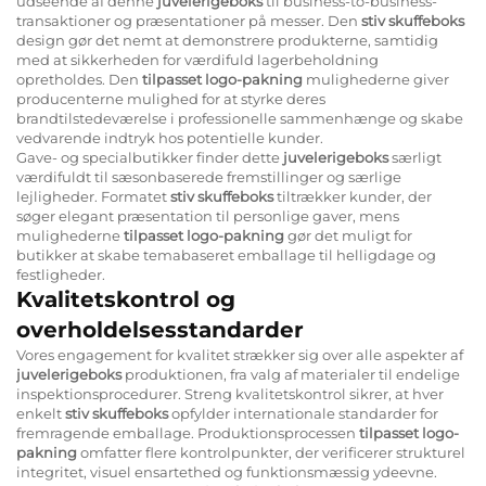
udseende af denne
juvelerigeboks
til business-to-business-
transaktioner og præsentationer på messer. Den
stiv skuffeboks
design gør det nemt at demonstrere produkterne, samtidig
med at sikkerheden for værdifuld lagerbeholdning
opretholdes. Den
tilpasset logo-pakning
mulighederne giver
producenterne mulighed for at styrke deres
brandtilstedeværelse i professionelle sammenhænge og skabe
vedvarende indtryk hos potentielle kunder.
Gave- og specialbutikker finder dette
juvelerigeboks
særligt
værdifuldt til sæsonbaserede fremstillinger og særlige
lejligheder. Formatet
stiv skuffeboks
tiltrækker kunder, der
søger elegant præsentation til personlige gaver, mens
mulighederne
tilpasset logo-pakning
gør det muligt for
butikker at skabe temabaseret emballage til helligdage og
festligheder.
Kvalitetskontrol og
overholdelsesstandarder
Vores engagement for kvalitet strækker sig over alle aspekter af
juvelerigeboks
produktionen, fra valg af materialer til endelige
inspektionsprocedurer. Streng kvalitetskontrol sikrer, at hver
enkelt
stiv skuffeboks
opfylder internationale standarder for
fremragende emballage. Produktionsprocessen
tilpasset logo-
pakning
omfatter flere kontrolpunkter, der verificerer strukturel
integritet, visuel ensartethed og funktionsmæssig ydeevne.