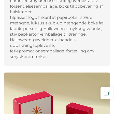
firkantet smykkedåse, skuffegaveboks, stiv
forsendelsesemballage, boks til opbevaring af
halskæder.
tilpasset logo firkantet papirboks i større
mængde, luksus skub-ud hængende boks fra
fabrik, personlig Halloween-smykkegiveboks,
stiv papkarton-emballage til øreringe.
Halloween-gaveideer, e-handels-
udpakningsoplevelse,
feriepromotionsemballage, fortælling om
smykkeremærker.