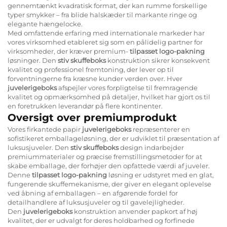
gennemtænkt kvadratisk format, der kan rumme forskellige
typer smykker – fra blide halskæder til markante ringe og
elegante hængelocke.
Med omfattende erfaring med internationale markeder har
vores virksomhed etableret sig som en pålidelig partner for
virksomheder, der kræver premium-
tilpasset logo-pakning
løsninger. Den
stiv skuffeboks
konstruktion sikrer konsekvent
kvalitet og professionel fremtoning, der lever op til
forventningerne fra kræsne kunder verden over. Hver
juvelerigeboks
afspejler vores forpligtelse til fremragende
kvalitet og opmærksomhed på detaljer, hvilket har gjort os til
en foretrukken leverandør på flere kontinenter.
Oversigt over premiumprodukt
Vores firkantede papir
juvelerigeboks
repræsenterer en
sofistikeret emballageløsning, der er udviklet til præsentation af
luksusjuveler. Den
stiv skuffeboks
design indarbejder
premiummaterialer og præcise fremstillingsmetoder for at
skabe emballage, der forhøjer den opfattede værdi af juveler.
Denne
tilpasset logo-pakning
løsning er udstyret med en glat,
fungerende skuffemekanisme, der giver en elegant oplevelse
ved åbning af emballagen – en afgørende fordel for
detailhandlere af luksusjuveler og til gavelejligheder.
Den
juvelerigeboks
konstruktion anvender papkort af høj
kvalitet, der er udvalgt for deres holdbarhed og forfinede