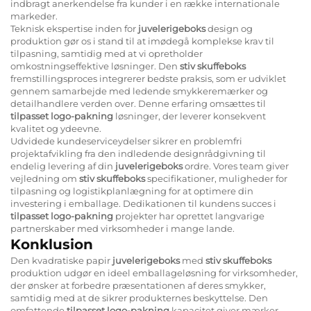
indbragt anerkendelse fra kunder i en række internationale
markeder.
Teknisk ekspertise inden for
juvelerigeboks
design og
produktion gør os i stand til at imødegå komplekse krav til
tilpasning, samtidig med at vi opretholder
omkostningseffektive løsninger. Den
stiv skuffeboks
fremstillingsproces integrerer bedste praksis, som er udviklet
gennem samarbejde med ledende smykkeremærker og
detailhandlere verden over. Denne erfaring omsættes til
tilpasset logo-pakning
løsninger, der leverer konsekvent
kvalitet og ydeevne.
Udvidede kundeserviceydelser sikrer en problemfri
projektafvikling fra den indledende designrådgivning til
endelig levering af din
juvelerigeboks
ordre. Vores team giver
vejledning om
stiv skuffeboks
specifikationer, muligheder for
tilpasning og logistikplanlægning for at optimere din
investering i emballage. Dedikationen til kundens succes i
tilpasset logo-pakning
projekter har oprettet langvarige
partnerskaber med virksomheder i mange lande.
Konklusion
Den kvadratiske papir
juvelerigeboks
med
stiv skuffeboks
produktion udgør en ideel emballageløsning for virksomheder,
der ønsker at forbedre præsentationen af deres smykker,
samtidig med at de sikrer produkternes beskyttelse. Den
omfattende
tilpasset logo-pakning
kapacitet giver mærker