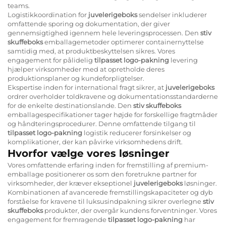
teams.
Logistikkoordination for
juvelerigeboks
sendelser inkluderer
omfattende sporing og dokumentation, der giver
gennemsigtighed igennem hele leveringsprocessen. Den
stiv
skuffeboks
emballagemetoder optimerer containernyttelse
samtidig med, at produktbeskyttelsen sikres. Vores
engagement for pålidelig
tilpasset logo-pakning
levering
hjælper virksomheder med at opretholde deres
produktionsplaner og kundeforpligtelser.
Ekspertise inden for international fragt sikrer, at
juvelerigeboks
ordrer overholder toldkravene og dokumentationsstandarderne
for de enkelte destinationslande. Den
stiv skuffeboks
emballagespecifikationer tager højde for forskellige fragtmåder
og håndteringsprocedurer. Denne omfattende tilgang til
tilpasset logo-pakning
logistik reducerer forsinkelser og
komplikationer, der kan påvirke virksomhedens drift.
Hvorfor vælge vores løsninger
Vores omfattende erfaring inden for fremstilling af premium-
emballage positionerer os som den foretrukne partner for
virksomheder, der kræver ekseptionel
juvelerigeboks
løsninger.
Kombinationen af avancerede fremstillingskapaciteter og dyb
forståelse for kravene til luksusindpakning sikrer overlegne
stiv
skuffeboks
produkter, der overgår kundens forventninger. Vores
engagement for fremragende
tilpasset logo-pakning
har