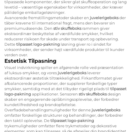
tilpassede komponenter, der sikrer glat skuffeoperation og lang
levetid – væsentlige egenskaber for virksomheder, der kræver
pålidelige emballageløsninger.
Avancerede fremstillingsmetoder skaber en
juvelerigeboks
der
tåber kravene til international fragt, mens den bevarer sin
premiumudseende. Den
stiv skuffeboks
rammen giver
ekstraordinær beskyttelse af værdifulde smykker, hvilket
reducerer risikoen for skade under transport og opbevaring.
Dette
tilpasset logo-pakning
løsning giver ro i sindet for
virksomheder, der sender højt værdifulde produkter til kunder
verden over.
Estetisk Tilpasning
Visuel indvirkning spiller en afgørende rolle ved præsentation
af luksus-smykker, og vores
juvelerigeboks
leverer
ekstraordinær æstetisk tiltrækkelighed. Firkantformatet giver
afbalancerede proportioner, der supplerer forskellige typer
smykker, samtidig med at det tilbyder rigeligt plads til
tilpasset
logo-pakning
applikationer. Sensoren
stiv skuffeboks
design
skaber en engagerende oplåbningsoplevelse, der forbedrer
kundetilfredshed og brandopfattelse.
Overfladebehandlingsmuligheder for denne
juvelerigeboks
omfatter forskellige strukturer og behandlinger, der forbedrer
den taktil oplevelse. De
tilpasset logo-pakning
trykemuligheder omfatter flere trykmetoder og dekorative
elementer, som kan tilpasses, så de afspejler din brandidentitet.