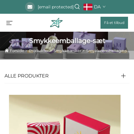
DA
[email protected]
Få et tilbud
Smykkeemballage-sæt
Forside
>
Produkter
>
Smykkeæsker
>
Smykkeemballage-sæt
ALLE PRODUKTER