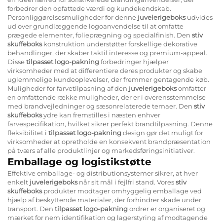
forbedrer den opfattede værdi og kundekendskab.
Personliggørelsesmuligheder for denne
juvelerigeboks
udvides
ud over grundlæggende logoanvendelse til at omfatte
prægede elementer, folieprægning og specialfinish. Den
stiv
skuffeboks
konstruktion understøtter forskellige dekorative
behandlinger, der skaber taktil interesse og premium-appeal.
Disse
tilpasset logo-pakning
forbedringer hjælper
virksomheder med at differentiere deres produkter og skabe
uglemmelige kundeoplevelser, der fremmer gentagende køb.
Muligheder for farvetilpasning af den
juvelerigeboks
omfatter
en omfattende række muligheder, der er i overensstemmelse
med brandvejledninger og sæsonrelaterede temaer. Den
stiv
skuffeboks
ydre kan fremstilles i næsten enhver
farvespecifikation, hvilket sikrer perfekt brandtilpasning. Denne
fleksibilitet i
tilpasset logo-pakning
design gør det muligt for
virksomheder at opretholde en konsekvent brandpræsentation
på tværs af alle produktlinjer og markedsføringsinitiativer.
Emballage og logistikstøtte
Effektive emballage- og distributionsystemer sikrer, at hver
enkelt
juvelerigeboks
når sit mål i fejlfri stand. Vores
stiv
skuffeboks
produkter modtager omhyggelig emballage ved
hjælp af beskyttende materialer, der forhindrer skade under
transport. Den
tilpasset logo-pakning
ordrer er organiseret og
mærket for nem identifikation og lagerstyring af modtagende