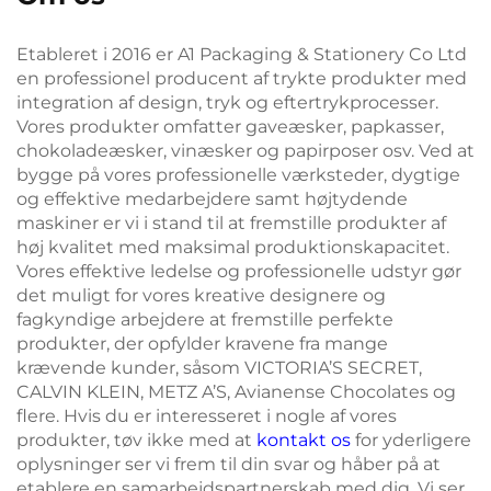
Etableret i 2016 er A1 Packaging & Stationery Co Ltd
en professionel producent af trykte produkter med
integration af design, tryk og eftertrykprocesser.
Vores produkter omfatter gaveæsker, papkasser,
chokoladeæsker, vinæsker og papirposer osv. Ved at
bygge på vores professionelle værksteder, dygtige
og effektive medarbejdere samt højtydende
maskiner er vi i stand til at fremstille produkter af
høj kvalitet med maksimal produktionskapacitet.
Vores effektive ledelse og professionelle udstyr gør
det muligt for vores kreative designere og
fagkyndige arbejdere at fremstille perfekte
produkter, der opfylder kravene fra mange
krævende kunder, såsom VICTORIA’S SECRET,
CALVIN KLEIN, METZ A’S, Avianense Chocolates og
flere. Hvis du er interesseret i nogle af vores
produkter, tøv ikke med at
kontakt os
for yderligere
oplysninger ser vi frem til din svar og håber på at
etablere en samarbejdspartnerskab med dig. Vi ser