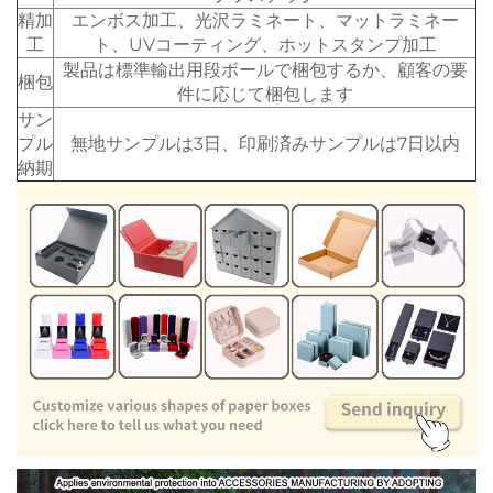
精加
エンボス加工、光沢ラミネート、マットラミネー
工
ト、UVコーティング、ホットスタンプ加工
製品は標準輸出用段ボールで梱包するか、顧客の要
梱包
件に応じて梱包します
サン
プル
無地サンプルは3日、印刷済みサンプルは7日以内
納期