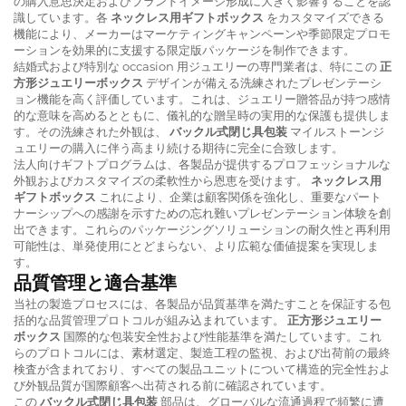
の購入意思決定およびブランドイメージ形成に大きく影響することを認
識しています。各
ネックレス用ギフトボックス
をカスタマイズできる
機能により、メーカーはマーケティングキャンペーンや季節限定プロモ
ーションを効果的に支援する限定版パッケージを制作できます。
結婚式および特別な occasion 用ジュエリーの専門業者は、特にこの
正
方形ジュエリーボックス
デザインが備える洗練されたプレゼンテーシ
ョン機能を高く評価しています。これは、ジュエリー贈答品が持つ感情
的な意味を高めるとともに、儀礼的な贈呈時の実用的な保護も提供しま
す。その洗練された外観は、
バックル式閉じ具包装
マイルストーンジ
ュエリーの購入に伴う高まり続ける期待に完全に合致します。
法人向けギフトプログラムは、各製品が提供するプロフェッショナルな
外観およびカスタマイズの柔軟性から恩恵を受けます。
ネックレス用
ギフトボックス
これにより、企業は顧客関係を強化し、重要なパート
ナーシップへの感謝を示すための忘れ難いプレゼンテーション体験を創
出できます。これらのパッケージングソリューションの耐久性と再利用
可能性は、単発使用にとどまらない、より広範な価値提案を実現しま
す。
品質管理と適合基準
当社の製造プロセスには、各製品が品質基準を満たすことを保証する包
括的な品質管理プロトコルが組み込まれています。
正方形ジュエリー
ボックス
国際的な包装安全性および性能基準を満たしています。これ
らのプロトコルには、素材選定、製造工程の監視、および出荷前の最終
検査が含まれており、すべての製品ユニットについて構造的完全性およ
び外観品質が国際顧客へ出荷される前に確認されています。
この
バックル式閉じ具包装
部品は、グローバルな流通過程で頻繁に遭