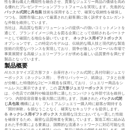
性を兼ね備えた機能性を融合させ、貴重なジュエリー商品の価値を高め
る優れたプレゼンテーションプラットフォームを実現します。先進的な
バックル式閉じ具包装
技術を採用することで、確実な収納性を確保し
つつも、国際市場において厳選された顧客層に強く訴求するエレガント
な外観を維持しています。
当社は、高品質な包装ソリューションの提供への強いコミットメントを
通じて、ブランドイメージ向上を図る企業にとって信頼されるパートナ
ーとして確固たる地位を築いています。
ネックレス用ギフトボックス
オプションです。この特定のモデルは、伝統的な職人技と現代的な製造
技術の完璧なバランスを実現しており、競争が激しいグローバル市場で
事業展開する高級ジュエリーブランドが求める厳しい品質要件を満たす
製品となっています。
製品概要
A1カスタマイズ正方形フタ・台座付きバックル式閉じ具付印刷ジュエリ
ーボックス（ネックレス用）、手作りパッケージ、紙袋は、フタと台座
が分離した特徴的な2ピース構造を採用しており、ジュエリー商品をシ
ームレスに展示できます。この
正方形ジュエリーボックス
デザイン
は、小売店での陳列や輸送効率に適したコンパクトな外部寸法を維持し
つつ、内部収容容量を最大限に活用します。洗練された
バックル式閉
じ具包装
機構により、プレミアムジュエリー購入時に顧客が期待する
「開封体験」を損なうことなく、確実なセキュリティを提供します。
各
ネックレス用ギフトボックス
大規模な注文においても一貫した性能
を確保するため、厳密な品質検査を実施しています。製造工程に組み込
まれた手作業による要素は、国際的な流通ネットワークに対応可能な生
産スケーラビリティを維持しつつ、製品に独自の個性を付与します。紙