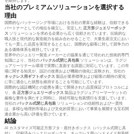
を維持します。
当社のプレミアムソリューションを選択する
理由
国際的なパッケージング市場における当社の豊富な経験は、信頼できる
パートナーとしての地位を確立し、安定した
正方形ジュエリーボック
ス
ソリューションを求める企業から広く信頼されています。伝統的な
職人技と現代的な製造能力を組み合わせることで、大量生産注文におい
ても一貫した品質を実現するとともに、国際的な顧客に対して競争力の
ある価格体系を維持しています。
世界中のジュエリー製造メーカーとの協業を通じて培われた技術的専門
知識により、当社の
バックル式閉じ具包装
ソリューションは、ラグジ
ュアリーリテール環境で実際に直面する課題に対応しています。この市
場に関する知見が、設計の改善および機能の強化に反映され、当社の
ネックレス用ギフトボックス
製品が業界標準および顧客の期待の変化
に常に適合した状態を維持することを可能にしています。
国際的な認証機関との提携を通じて開発された品質保証プロトコルによ
り、各
正方形ジュエリーボックス
製品はラグジュアリーマーケットの
厳格な要件を満たすと同時に、持続可能な包装慣行を支援しています。
当社の
バックル式閉じ具包装
ソリューションの信頼性および一貫性
は、多様な地理的市場および文化的背景において事業を展開する宝石関
連企業から高い評価を受けています。
結論
A1 カスタマイズ可能正方形フタ・底付きボックス（バックル式閉じ具
付）、印刷済みジュエリーボックス、ネックレス用ハンドメイド包装紙