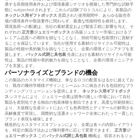
遇する長期使用条件および環境暴露シナリオを模擬した専門的な試験手
順に subjected されます。これらの試験プロトコルにより、各製品の
ネックレス用ギフトボックス
意図された使用期間中、あらゆる販売市
場の環境条件や取扱要件に関わらず、最適な性能特性を維持します。
環境負荷への配慮は、当社の素材選定および製造工程に影響を与え、そ
れぞれの
正方形ジュエリーボックス
が高級ジュエリー市場におけるプ
レミアム品質への期待を損なうことなく、持続可能な包装慣行に貢献す
ることを保証しています。当社が使用する素材のリサイクル可能性は、
製品の性能や美的魅力を損なうことなく、企業の環境イニシアチブを支
援します。
バックル式閉じ具包装
生産における素材のリサイクル可能
性は、製品の性能や美的魅力を損なうことなく、企業の環境イニシアチ
ブを支援します。
パーソナライズとブランドの機会
この製品のカスタマイズ機能は、単なるロゴの配置をはるかに超えてお
り、既存の幾何学模様デザインとシームレスに統合される包括的なブラ
ンディングソリューションを提供します。
ネックレス用ギフトボック
ス
システムにより、ジュエリー企業は競争の激しい市場において自社
製品を差別化できる独自の包装体験を創出できます。高度な印刷技術に
より、大規模な生産ロットにおいても色再現性とディテールの鮮明さを
高解像度で実現し、国際的な流通ネットワーク全体にわたって一貫した
ブランド表現を確保します。
構造的なカスタマイズオプションにより、企業は各々の内部レイアウト
を、特定の製品寸法および陳列要件に応じて変更できます。
正方形ジ
ュエリーボックス
この
バックル式閉じ具包装
機構は、収容されるジュ