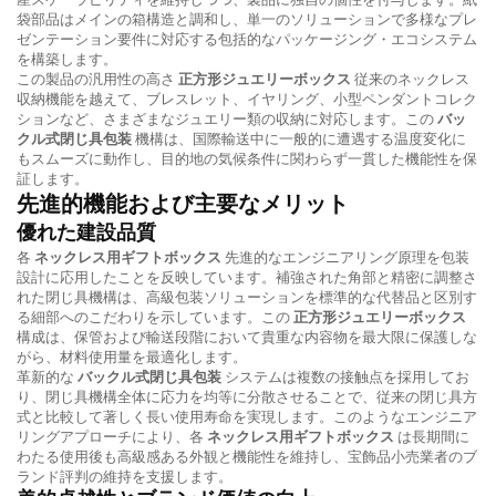
袋部品はメインの箱構造と調和し、単一のソリューションで多様なプレ
ゼンテーション要件に対応する包括的なパッケージング・エコシステム
を構築します。
この製品の汎用性の高さ
正方形ジュエリーボックス
従来のネックレス
収納機能を越えて、ブレスレット、イヤリング、小型ペンダントコレク
ションなど、さまざまなジュエリー類の収納に対応します。この
バッ
クル式閉じ具包装
機構は、国際輸送中に一般的に遭遇する温度変化に
もスムーズに動作し、目的地の気候条件に関わらず一貫した機能性を保
証します。
先進的機能および主要なメリット
優れた建設品質
各
ネックレス用ギフトボックス
先進的なエンジニアリング原理を包装
設計に応用したことを反映しています。補強された角部と精密に調整さ
れた閉じ具機構は、高級包装ソリューションを標準的な代替品と区別す
る細部へのこだわりを示しています。この
正方形ジュエリーボックス
構成は、保管および輸送段階において貴重な内容物を最大限に保護しな
がら、材料使用量を最適化します。
革新的な
バックル式閉じ具包装
システムは複数の接触点を採用してお
り、閉じ具機構全体に応力を均等に分散させることで、従来の閉じ具方
式と比較して著しく長い使用寿命を実現します。このようなエンジニア
リングアプローチにより、各
ネックレス用ギフトボックス
は長期間に
わたる使用後も高級感ある外観と機能性を維持し、宝飾品小売業者のブ
ランド評判の維持を支援します。