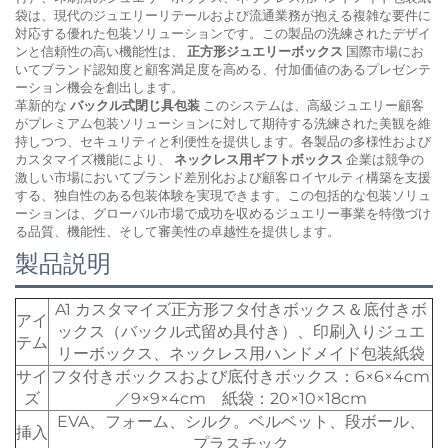
袋は、現代のジュエリーリテールおよび流通業務が抱える複雑な要件に
対応する優れた包装ソリューションです。この製品の洗練されたデザイ
ンと信頼性の高い機能性は、
正方形ジュエリーボックス
国際市場にお
いてブランド認知度と顧客満足度を高める、付加価値のあるプレゼンテ
ーション機会を創出します。
革新的な
バックル式閉じ具包装
このシステムは、高級ジュエリー顧客
がプレミアム包装ソリューションに対して期待する洗練された美観を維
持しつつ、セキュリティと利便性を提供します。各製品の多様性および
カスタマイズ機能により、
ネックレス用ギフトボックス
企業は競争の
激しい市場においてブランド差別化および顧客ロイヤルティ構築を支援
する、独自性のある包装体験を実現できます。この包括的な包装ソリュ
ーションは、グローバル市場で成功を収めるジュエリー事業を特徴づけ
る品質、機能性、そして審美性の卓越性を提供します。
製品説明
A1 カスタマイズ正方形フタ付きボックス＆底付きボ
アイ
ックス（バックル式留め具付き）、印刷入りジュエ
テム
リーボックス、ネックレス用ハンドメイド包装紙袋
サイ
フタ付きボックスおよび底付きボックス：6×6×4cm
ズ
／9×9×4cm 紙袋：20×10×18cm
EVA、フォーム、シルク。ベルベット、段ボール、
挿入
プラスチック