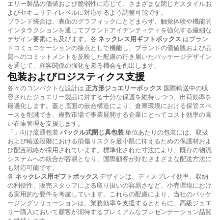
エリー製品の価値および脆弱性に応じて、さまざまな閉じ方スタイルお
よびセキュリティレベルに対応するよう調整可能です。
ブランド統合は、表面のグラフィックにとどまらず、触覚体験や機能的
インタラクションを通じてブランドアイデンティティを強化する繊細な
デザイン要素にも及びます。各
ネックレス用ギフトボックス
はブラン
ドコミュニケーションの接点として機能し、ブランドの価値観および品
質へのコミットメントを反映した配慮の行き届いたパッケージデザイン
を通じて、顧客関係の強化を図る機会を創出します。
包装およびロジスティクス支援
各々のコンパクトな設計は
正方形ジュエリーボックス
国際輸送中の収
容されたジュエリー製品に対する十分な保護を維持しつつ、出荷効率を
最適化します。蓋と底面の嵌合構造により、倉庫環境における保管スペ
ースを削減でき、複数市場で事業展開する企業にとってコスト効率の高
い在庫管理を支援します。
「」向け流通包装
バックル式閉じ具包装
単位あたりの包装には、取扱
および輸送段階における損傷リスクを最小限に抑えるための保護材およ
び配置戦略が採用されています。標準化された寸法により、既存の物流
システムへの統合が容易となり、国際顧客が好むさまざまな配送方法に
も対応可能です。
各
ネックレス用ギフトボックス
デザインは、ディスプレイ効率、収納
の利便性、販売スタッフによる取り扱いの容易さなど、小売環境におけ
る実用的な要件を考慮しています。これらの配慮により、当社のパッケ
ージングソリューションは、業務効率を支援するとともに、高級ジュエ
リー購入において顧客が期待するプレミアムなプレゼンテーション品質