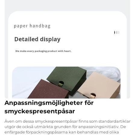
Anpassningsmöjligheter för
smyckespresentpåsar
Även om dessa smyckespresentpåsar finns som standardartiklar
utgör de också utmärkta grunden för anpassningsinitiativ. De
enfärgade förpackningspåsarna kan behandlas med olika