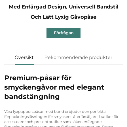
Med Enfärgad Design, Universell Bandstil
Och Lätt Lyxig Gåvopåse
Förfrågan
Översikt
Rekommenderade produkter
Premium-påsar för
smyckengåvor med elegant
bandstängning
Våra lyxpapperspåsar med band erbjuder den perfekta
förpackningslösningen för smyckens återförsäljare, butiker för
accessoarer och presentbutiker som söker enfärgade
förpackningspåsar som ger en förfinad presentation. Dessa