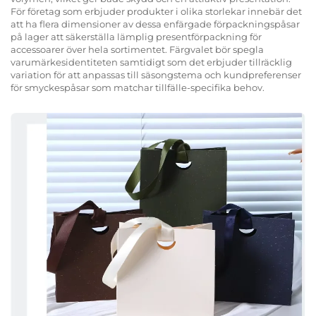
För företag som erbjuder produkter i olika storlekar innebär det
att ha flera dimensioner av dessa enfärgade förpackningspåsar
på lager att säkerställa lämplig presentförpackning för
accessoarer över hela sortimentet. Färgvalet bör spegla
varumärkesidentiteten samtidigt som det erbjuder tillräcklig
variation för att anpassas till säsongstema och kundpreferenser
för smyckespåsar som matchar tillfälle-specifika behov.