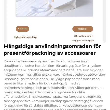
Mångsidiga användningsområden för
presentförpackning av accessoarer
Dessa smyckespresentpåsar har flera funktioner inom
detaljhandel och e-handel. Som förvaringspåsar för smycken
erbjuder de kunderna återanvändbara behållare som skyddar
inköpen hemma, vilket utökar varumärkesupplevet utöver den
ursprungliga transaktionen. De lyxiga papperspåsarna med
band är lika lämpliga för butiksinköp, fyllnad av
onlinebeställningar och grossistdistribution, vilket gör dem till
mångsidiga enfärgade förpackningspåsar för olika
affärsmodeller. Smyckespresentpåsarna fungerar utmärkt för
säsongsspecifika kampanjer, bröllopsgåvor, företagsgåvor och
förpackning för särskilda tillfällen, vilket positionerar dem som
en nödvändig presentförpackning för accessoarer inom ett brett