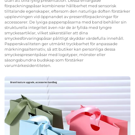
utan att offra lyxig presentation. Dessa enfärgade
förpackningspåsar kombinerar hållbarhet med sensorisk
tilltalande egenskaper, eftersom den naturliga doften förstärker
upplevningen vid öppnandet av presentförpackningar för
accessoarer. De lyxiga papperspåsarna med band behåller sin
strukturella integritet även när de är fyllda med tyngre
smyckesartiklar, vilket säkerställer att dina
smyckesförvaringspåsar pålitligt skyddar värdefulla innehåll.
Papperskvaliteten ger utmärkt tryckbarhet för anpassade
märkningsalternativ, så att butiker kan personliga dessa
smyckespresentpåsar med logotyper, mönster eller
säsongsbundna budskap som förstärker
varumärkesidentiteten.