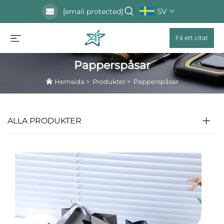
SV
[email protected]
Få ett citat
Papperspåsar
Hemsida
>
Produkter
>
Papperspåsar
ALLA PRODUKTER