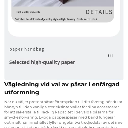
Vägledning vid val av påsar i enfärgad
utformning
När du väljer presentpåsar för smycken till ditt företag bör du ta
hänsyn till den vanliga storleksintervallet för dina accessoarer
för att säkerställa tillräcklig kapacitet i de valda påsarna för
smyckesförvaring. Lyxiga papperspåsar med band fungerar
optimalt när innehållet fyller ungefär två tredjedelar av det inre
volymen, vilket ger både skydd och en attraktiv presentation.