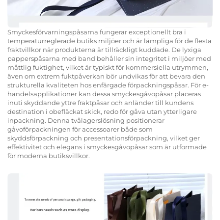
Smyckesförvarningspåsarna fungerar exceptionellt bra i
temperaturreglerade butiks miljöer och är lämpliga för de flesta
fraktvillkor när produkterna är tillräckligt kuddade. De lyxiga
papperspåsarna med band behåller sin integritet i miljöer med
måttlig fuktighet, vilket är typiskt för kommersiella utrymmen,
även om extrem fuktpåverkan bör undvikas för att bevara den
strukturella kvaliteten hos enfärgade förpackningspåsar. För e-
handelsapplikationer kan dessa smyckesgåvopåsar placeras
inuti skyddande yttre fraktpåsar och anländer till kundens
destination i obefläckat skick, redo för gåva utan ytterligare
inpackning. Denna tvålagerslösning positionerar
gåvoförpackningen för accessoarer både som
skyddsförpackning och presentationsförpackning, vilket ger
effektivitet och elegans i smyckesgåvopåsar som är utformade
för moderna butiksvillkor.