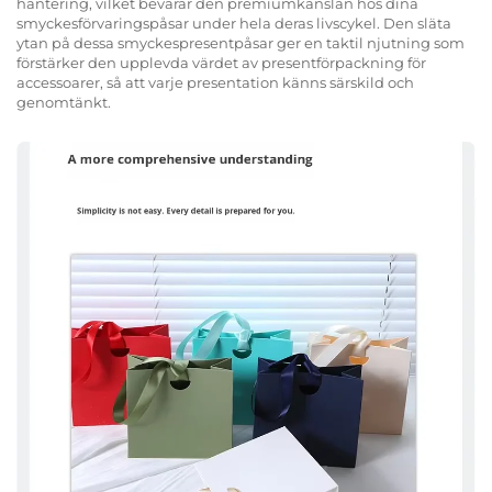
hantering, vilket bevarar den premiumkänslan hos dina
smyckesförvaringspåsar under hela deras livscykel. Den släta
ytan på dessa smyckespresentpåsar ger en taktil njutning som
förstärker den upplevda värdet av presentförpackning för
accessoarer, så att varje presentation känns särskild och
genomtänkt.