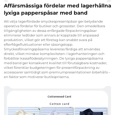
Affärsmässiga fördelar med lagerhållna
lyxiga papperspåsar med band
Att välja lagerfördade smyckespresentpåsar ger betydande
operativa fördelar för butiker och grossister. Den omedelbara
tillgängligheten av dessa enfärgade förpackningspåsar
eliminerar ledtider som annars är kopplade till anpassad
produktion, vilket gör att företag kan snabbt svara på
efterfrågefluktuationer eller säsongstopp.
Smyckesförvaringspåsarna levereras färdiga att användas
direkt, vilket minskar komplexiteten i lagerhanteringen och
förbättrar kassaflödesstyrningen. De lyxiga papperspåsarna
med band ger konsekvent kvalitet till förutsägbara kostnader,
vilket förenklar budgeteringen för presentförpackning av
accessoarer samtidigt som premiumpresentationen bibehålls –
en faktor som motiverar butikspriserna.