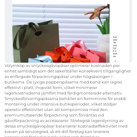
Volymköp av smyckesgåvopåsar optimerar kostnaden per
enhet samtidigt som det säkerställer konsekvent tillgänglighet
av enfärgade förpackningspåsar under högsäsongen i
butikerna. De lyxiga papperspåsarna med band kan lagras
effektivt i platt, ihopvikt form, vilket minimerar
lagerkostnaderna jämfört med färdigmonterade alternativ.
Smyckesförvaringspåsarna behåller sin formminne för snabb
montering under intensiva butiksperioder, vilket stödjer
operativ effektivitet utan att kompromissa med den
premiumutseende förpackning som förväntas vid
gåvoförpackning av accessoarer. Strategisk lagerstyrning av
dessa smyckesgåvopåsar balanserar kostnadseffektivitet med
kraven på servicegrad, så att ditt företag kan leverera