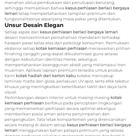
menahan siklus pembukaan dan penutupan berulang,
sehingga memastikan bahwa
kasus perhiasan berlaci bergaya
lemari
tetap mempertahankan tampilan premium dan
fungsionalitasnya sepanjang masa pakai yang ditentukan.
Unsur Desain Elegan
Setiap aspek dari
kasus perhiasan berlaci bergaya lemari
desain mencerminkan pemahaman mendalam terhadap
harapan pasar kelas atas dan psikologi konsumen. Permukaan
eksterior setiap
kotak kemasan perhiasan
menawarkan pilihan
finishing canggih yang dapat dikustomisasi guna selaras
dengan kebutuhan identitas merek, sekaligus
mempertahankan keanggunan abadi yang melampaui tren
musiman. Aplikasi lapisan premium tersedia untuk produk
kami
kotak hadiah dari karton kaku
koleksi mencakup
laminasi matte dan gloss, perlakuan UV spot, serta efek tekstur
khusus yang meningkatkan keterlibatan taktil dan daya tarik
visual.
Pertimbangan desain interior untuk masing-masing
kotak
kemasan perhiasan
berfokus pada penciptaan lingkungan
yang memamerkan perhiasan secara optimal sekaligus
memberikan posisi aman selama penyimpanan dan
pengangkutan. Tata letak kompartemen yang direncanakan
secara matang di dalam setiap
kasus perhiasan berlaci bergaya
lemari
menggunakan bahan pelapis premium yang selaras
dengan perhiasan sekaligus mencegah goresan dan bentuk