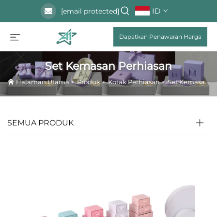
ID
[email protected]
Dapatkan Penawaran Harga
Set Kemasan Perhiasan
Halaman Utama
>
Produk
>
Kotak Perhiasan
>
Set Kemasan Perhiasan
SEMUA PRODUK