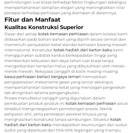
perlindungan luar biasa terhadap faktor lingkungan sekaligus
mempertahankan tampilan elegan yang meningkatkan nilai
persepsi terhadap perhiasan yang disimpan di dalamnya.
Fitur dan Manfaat
Kualitas Konstruksi Superior
Dasar dari setiap
kotak kemasan perhiasan
dalam koleksi kami
didasarkan pada bahan-bahan yang dipilih secara cermat dan
memenuhi persyaratan ketat standar kemasan barang mewah
internasional. Konstruksi
kotak hadiah dari karton kaku
kami
menggunakan substrat kardus berkepadatan tinggi yang
memberikan kekuatan dan daya tahan luar biasa tanpa
mengorbankan tampilan halus yang dibutuhkan oleh merek-
merek mewah. Rekayasa canggih di balik masing-masing
kasus perhiasan berlaci bergaya lemari
memastikan
pengoperasian mekanisme geser yang lancar sekaligus
mempertahankan toleransi ketat yang mencegah pergerakan
tak diinginkan selama pengangkutan.
Proses manufaktur canggih yang digunakan dalam
pembuatan produk-produk ini
kotak kemasan perhiasan
solusi
tersebut mengintegrasikan pemotongan presisi, teknik
pelipatan ahli, serta penerapan perekat khusus yang
menghasilkan konstruksi tanpa sambungan. Struktur
kotak
hadiah dari karton kaku
mendapatkan keuntungan dari sudut-
sudut yang diperkuat dan titik-titik tegangan yang mampu