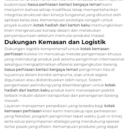
kustomisasi
kasus perhiasan berlaci bergaya lemari
kami
menjamin bahwa setiap modifikasi tetap mempertahankan
integritas struktural dan kinerja fungsional yang dituntut oleh
aplikasi kelas atas. Kemampuan prototipe canggih untuk
proyek kustom
kotak hadiah dari karton kaku
memungkinkan
klien mengevaluasi konsep desain dan melakukan
penyempurnaan sebelum memulai produksi massal.
Dukungan Kemasan dan Logistik
Dukungan logistik komprehensif untuk
kotak kemasan
perhiasan
koleksi ini mencakup metode pengemasan khusus
yang melindungi produk jadi selama pengiriman internasional
sekaligus mengoptimalkan efisiensi pengangkutan barang.
kasus perhiasan berlaci bergaya lemari
pengiriman tiba di
tujuannya dalam kondisi sempurna, siap untuk segera
digunakan atau didistribusikan lebih lanjut. Sistem
pengemasan pelindung yang dikembangkan untuk
kotak
hadiah dari karton kaku
produk kami menerapkan praktik
terbaik industri dalam transportasi dan penanganan barang
mewah.
Layanan manajemen persediaan yang tersedia bagi
kotak
kemasan perhiasan
klien kami mencakup opsi pemesanan
yang fleksibel, program pengiriman tepat waktu (just-in-time),
serta solusi penyimpanan strategis yang mendukung operasi
rantai pasok yang efisien. Kemampuan produksi yang dapat