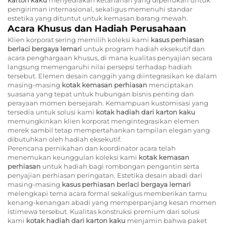
pengiriman internasional, sekaligus memenuhi standar
estetika yang dituntut untuk kemasan barang mewah.
Acara Khusus dan Hadiah Perusahaan
Klien korporat sering memilih koleksi kami
kasus perhiasan
berlaci bergaya lemari
untuk program hadiah eksekutif dan
acara penghargaan khusus, di mana kualitas penyajian secara
langsung memengaruhi nilai persepsi terhadap hadiah
tersebut. Elemen desain canggih yang diintegrasikan ke dalam
masing-masing
kotak kemasan perhiasan
menciptakan
suasana yang tepat untuk hubungan bisnis penting dan
perayaan momen bersejarah. Kemampuan kustomisasi yang
tersedia untuk solusi kami
kotak hadiah dari karton kaku
memungkinkan klien korporat mengintegrasikan elemen
merek sambil tetap mempertahankan tampilan elegan yang
dibutuhkan oleh hadiah eksekutif.
Perencana pernikahan dan koordinator acara telah
menemukan keunggulan koleksi kami
kotak kemasan
perhiasan
untuk hadiah bagi rombongan pengantin serta
penyajian perhiasan peringatan. Estetika desain abadi dari
masing-masing
kasus perhiasan berlaci bergaya lemari
melengkapi tema acara formal sekaligus memberikan tamu
kenang-kenangan abadi yang memperpanjang kesan momen
istimewa tersebut. Kualitas konstruksi premium dari solusi
kami
kotak hadiah dari karton kaku
menjamin bahwa paket