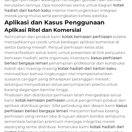
kerusakan lainnya. Opsi koordinasi warna untuk bagian
kotak
hadiah dari karton kaku
interior memungkinkan integrasi
merek yang mulus serta peningkatan kohesi estetika.
Aplikasi dan Kasus Penggunaan
Aplikasi Ritel dan Komersial
Kelincahan dari produk kami
kotak kemasan perhiasan
koleksi
menjadikannya cocok untuk berbagai aplikasi komersial di
sektor barang mewah. Penjual perhiasan kelas atas
memanfaatkan solusi kami untuk presentasi di titik penjualan,
kemasan hadiah, serta organisasi inventaris.
kasus perhiasan
berlaci bergaya lemari
penampilan profesional dan konstruksi
kokoh dari masing-masing
kotak hadiah dari karton kaku
memastikan bahwa lingkungan ritel mempertahankan
suasana canggih yang diharapkan pelanggan mewah,
sekaligus menyediakan solusi penyimpanan praktis untuk
barang dagangan bernilai tinggi.
Produsen dan distributor perhiasan telah mengadopsi solusi
kami
kotak kemasan perhiasan
untuk pengiriman produk dan
aplikasi distribusi grosir. Sifat pelindung dari desain kami
kasus
perhiasan berlaci bergaya lemari
menjamin bahwa barang
perhiasan yang rentan tiba di tujuan dalam kondisi sempurna,
sementara tampilan premium menjaga integritas merek
sepanjang rantai distribusi. Konstruksi kami
kotak hadiah dari
karton kaku
menyediakan ketahanan yang diperlukan untuk