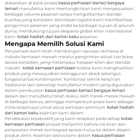
diskalakan di balik proses
kasus perhiasan berlaci bergaya
lemari
manufaktur kami memungkinkan kami menyesuaikan
berbagai volume pesanan tanpa mengorbankan standar
kualitas yang konsisten. Kemitraan logistik kami memfasilitasi
pengiriman pesanan yang andal ke berbagai tujuan di seluruh
dunia, mendukung tujuan ekspansi global klien internasional
kami.
kotak hadiah dari karton kaku
pesanan
Mengapa Memilih Solusi Kami
Perusahaan kami telah membangun reputasi istimewa di
industri kemasan mewah melalui pengiriman solusi luar biasa
secara konsisten, yang melampaui harapan klien dan standar
industri.
kotak kemasan perhiasan
koleksi kami menghasilkan
produk yang mewujudkan keanggunan abadi sekaligus
fungsionalitas kontemporer. Kombinasi teknik kerajinan
tradisional dan teknologi manufaktur modern yang digunakan
dalam pembuatan
kasus perhiasan berlaci bergaya lemari
desain dan manufaktur telah diakui oleh merek-merek mewah
di berbagai benua, sehingga memperkuat posisi kami sebagai
mitra terpercaya untuk solusi kemasan premium.
kotak hadiah
dari karton kaku
keahlian kami dalam
Pendekatan kolaboratif yang kami terapkan pada setiap
kotak
kemasan perhiasan
proyek menjamin bahwa visi klien dan
persyaratan merek terintegrasi secara mulus ke dalam desain
produk akhir. Keahlian teknis kami dalam
kasus perhiasan