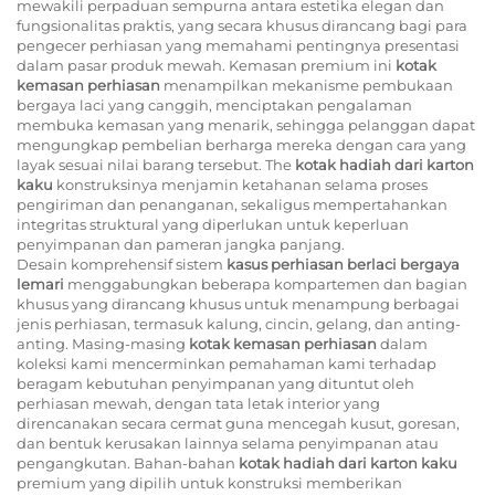
mewakili perpaduan sempurna antara estetika elegan dan
fungsionalitas praktis, yang secara khusus dirancang bagi para
pengecer perhiasan yang memahami pentingnya presentasi
dalam pasar produk mewah. Kemasan premium ini
kotak
kemasan perhiasan
menampilkan mekanisme pembukaan
bergaya laci yang canggih, menciptakan pengalaman
membuka kemasan yang menarik, sehingga pelanggan dapat
mengungkap pembelian berharga mereka dengan cara yang
layak sesuai nilai barang tersebut. The
kotak hadiah dari karton
kaku
konstruksinya menjamin ketahanan selama proses
pengiriman dan penanganan, sekaligus mempertahankan
integritas struktural yang diperlukan untuk keperluan
penyimpanan dan pameran jangka panjang.
Desain komprehensif sistem
kasus perhiasan berlaci bergaya
lemari
menggabungkan beberapa kompartemen dan bagian
khusus yang dirancang khusus untuk menampung berbagai
jenis perhiasan, termasuk kalung, cincin, gelang, dan anting-
anting. Masing-masing
kotak kemasan perhiasan
dalam
koleksi kami mencerminkan pemahaman kami terhadap
beragam kebutuhan penyimpanan yang dituntut oleh
perhiasan mewah, dengan tata letak interior yang
direncanakan secara cermat guna mencegah kusut, goresan,
dan bentuk kerusakan lainnya selama penyimpanan atau
pengangkutan. Bahan-bahan
kotak hadiah dari karton kaku
premium yang dipilih untuk konstruksi memberikan