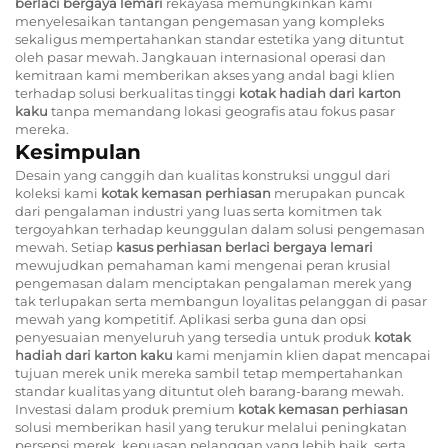
berlaci bergaya lemari
rekayasa memungkinkan kami
menyelesaikan tantangan pengemasan yang kompleks
sekaligus mempertahankan standar estetika yang dituntut
oleh pasar mewah. Jangkauan internasional operasi dan
kemitraan kami memberikan akses yang andal bagi klien
terhadap solusi berkualitas tinggi
kotak hadiah dari karton
kaku
tanpa memandang lokasi geografis atau fokus pasar
mereka.
Kesimpulan
Desain yang canggih dan kualitas konstruksi unggul dari
koleksi kami
kotak kemasan perhiasan
merupakan puncak
dari pengalaman industri yang luas serta komitmen tak
tergoyahkan terhadap keunggulan dalam solusi pengemasan
mewah. Setiap
kasus perhiasan berlaci bergaya lemari
mewujudkan pemahaman kami mengenai peran krusial
pengemasan dalam menciptakan pengalaman merek yang
tak terlupakan serta membangun loyalitas pelanggan di pasar
mewah yang kompetitif. Aplikasi serba guna dan opsi
penyesuaian menyeluruh yang tersedia untuk produk
kotak
hadiah dari karton kaku
kami menjamin klien dapat mencapai
tujuan merek unik mereka sambil tetap mempertahankan
standar kualitas yang dituntut oleh barang-barang mewah.
Investasi dalam produk premium
kotak kemasan perhiasan
solusi memberikan hasil yang terukur melalui peningkatan
persepsi merek, kepuasan pelanggan yang lebih baik, serta