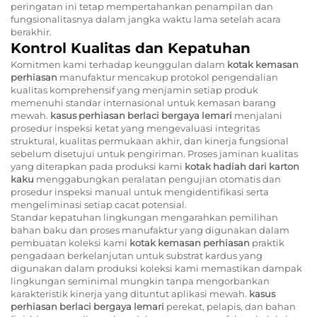
peringatan ini tetap mempertahankan penampilan dan
fungsionalitasnya dalam jangka waktu lama setelah acara
berakhir.
Kontrol Kualitas dan Kepatuhan
Komitmen kami terhadap keunggulan dalam
kotak kemasan
perhiasan
manufaktur mencakup protokol pengendalian
kualitas komprehensif yang menjamin setiap produk
memenuhi standar internasional untuk kemasan barang
mewah.
kasus perhiasan berlaci bergaya lemari
menjalani
prosedur inspeksi ketat yang mengevaluasi integritas
struktural, kualitas permukaan akhir, dan kinerja fungsional
sebelum disetujui untuk pengiriman. Proses jaminan kualitas
yang diterapkan pada produksi kami
kotak hadiah dari karton
kaku
menggabungkan peralatan pengujian otomatis dan
prosedur inspeksi manual untuk mengidentifikasi serta
mengeliminasi setiap cacat potensial.
Standar kepatuhan lingkungan mengarahkan pemilihan
bahan baku dan proses manufaktur yang digunakan dalam
pembuatan koleksi kami
kotak kemasan perhiasan
praktik
pengadaan berkelanjutan untuk substrat kardus yang
digunakan dalam produksi koleksi kami memastikan dampak
lingkungan seminimal mungkin tanpa mengorbankan
karakteristik kinerja yang dituntut aplikasi mewah.
kasus
perhiasan berlaci bergaya lemari
perekat, pelapis, dan bahan