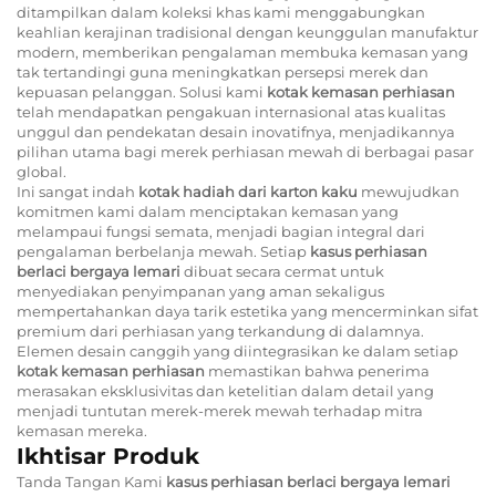
ditampilkan dalam koleksi khas kami menggabungkan
keahlian kerajinan tradisional dengan keunggulan manufaktur
modern, memberikan pengalaman membuka kemasan yang
tak tertandingi guna meningkatkan persepsi merek dan
kepuasan pelanggan. Solusi kami
kotak kemasan perhiasan
telah mendapatkan pengakuan internasional atas kualitas
unggul dan pendekatan desain inovatifnya, menjadikannya
pilihan utama bagi merek perhiasan mewah di berbagai pasar
global.
Ini sangat indah
kotak hadiah dari karton kaku
mewujudkan
komitmen kami dalam menciptakan kemasan yang
melampaui fungsi semata, menjadi bagian integral dari
pengalaman berbelanja mewah. Setiap
kasus perhiasan
berlaci bergaya lemari
dibuat secara cermat untuk
menyediakan penyimpanan yang aman sekaligus
mempertahankan daya tarik estetika yang mencerminkan sifat
premium dari perhiasan yang terkandung di dalamnya.
Elemen desain canggih yang diintegrasikan ke dalam setiap
kotak kemasan perhiasan
memastikan bahwa penerima
merasakan eksklusivitas dan ketelitian dalam detail yang
menjadi tuntutan merek-merek mewah terhadap mitra
kemasan mereka.
Ikhtisar Produk
Tanda Tangan Kami
kasus perhiasan berlaci bergaya lemari