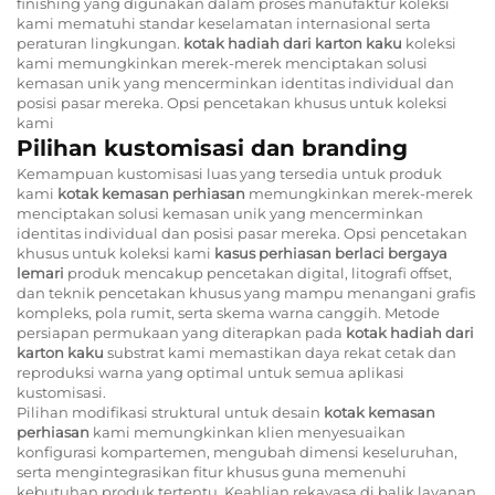
finishing yang digunakan dalam proses manufaktur koleksi
kami mematuhi standar keselamatan internasional serta
peraturan lingkungan.
kotak hadiah dari karton kaku
koleksi
kami memungkinkan merek-merek menciptakan solusi
kemasan unik yang mencerminkan identitas individual dan
posisi pasar mereka. Opsi pencetakan khusus untuk koleksi
kami
Pilihan kustomisasi dan branding
Kemampuan kustomisasi luas yang tersedia untuk produk
kami
kotak kemasan perhiasan
memungkinkan merek-merek
menciptakan solusi kemasan unik yang mencerminkan
identitas individual dan posisi pasar mereka. Opsi pencetakan
khusus untuk koleksi kami
kasus perhiasan berlaci bergaya
lemari
produk mencakup pencetakan digital, litografi offset,
dan teknik pencetakan khusus yang mampu menangani grafis
kompleks, pola rumit, serta skema warna canggih. Metode
persiapan permukaan yang diterapkan pada
kotak hadiah dari
karton kaku
substrat kami memastikan daya rekat cetak dan
reproduksi warna yang optimal untuk semua aplikasi
kustomisasi.
Pilihan modifikasi struktural untuk desain
kotak kemasan
perhiasan
kami memungkinkan klien menyesuaikan
konfigurasi kompartemen, mengubah dimensi keseluruhan,
serta mengintegrasikan fitur khusus guna memenuhi
kebutuhan produk tertentu. Keahlian rekayasa di balik layanan