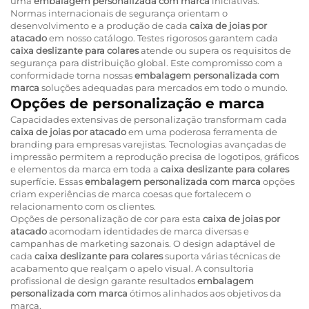
uma
embalagem personalizada com marca
iniciativas.
Normas internacionais de segurança orientam o
desenvolvimento e a produção de cada
caixa de joias por
atacado
em nosso catálogo. Testes rigorosos garantem cada
caixa deslizante para colares
atende ou supera os requisitos de
segurança para distribuição global. Este compromisso com a
conformidade torna nossas
embalagem personalizada com
marca
soluções adequadas para mercados em todo o mundo.
Opções de personalização e marca
Capacidades extensivas de personalização transformam cada
caixa de joias por atacado
em uma poderosa ferramenta de
branding para empresas varejistas. Tecnologias avançadas de
impressão permitem a reprodução precisa de logotipos, gráficos
e elementos da marca em toda a
caixa deslizante para colares
superfície. Essas
embalagem personalizada com marca
opções
criam experiências de marca coesas que fortalecem o
relacionamento com os clientes.
Opções de personalização de cor para esta
caixa de joias por
atacado
acomodam identidades de marca diversas e
campanhas de marketing sazonais. O design adaptável de
cada
caixa deslizante para colares
suporta várias técnicas de
acabamento que realçam o apelo visual. A consultoria
profissional de design garante resultados
embalagem
personalizada com marca
ótimos alinhados aos objetivos da
marca.