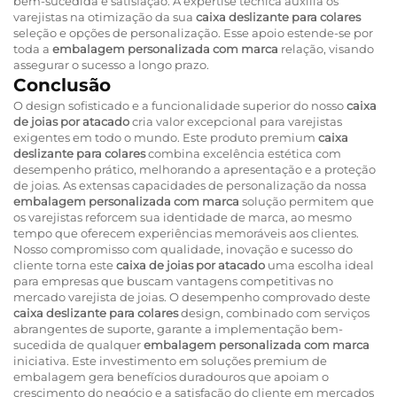
bem-sucedida e satisfação. A expertise técnica auxilia os
varejistas na otimização da sua
caixa deslizante para colares
seleção e opções de personalização. Esse apoio estende-se por
toda a
embalagem personalizada com marca
relação, visando
assegurar o sucesso a longo prazo.
Conclusão
O design sofisticado e a funcionalidade superior do nosso
caixa
de joias por atacado
cria valor excepcional para varejistas
exigentes em todo o mundo. Este produto premium
caixa
deslizante para colares
combina excelência estética com
desempenho prático, melhorando a apresentação e a proteção
de joias. As extensas capacidades de personalização da nossa
embalagem personalizada com marca
solução permitem que
os varejistas reforcem sua identidade de marca, ao mesmo
tempo que oferecem experiências memoráveis aos clientes.
Nosso compromisso com qualidade, inovação e sucesso do
cliente torna este
caixa de joias por atacado
uma escolha ideal
para empresas que buscam vantagens competitivas no
mercado varejista de joias. O desempenho comprovado deste
caixa deslizante para colares
design, combinado com serviços
abrangentes de suporte, garante a implementação bem-
sucedida de qualquer
embalagem personalizada com marca
iniciativa. Este investimento em soluções premium de
embalagem gera benefícios duradouros que apoiam o
crescimento do negócio e a satisfação do cliente em mercados