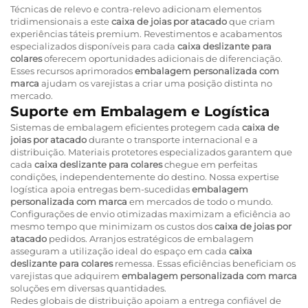
Técnicas de relevo e contra-relevo adicionam elementos
tridimensionais a este
caixa de joias por atacado
que criam
experiências táteis premium. Revestimentos e acabamentos
especializados disponíveis para cada
caixa deslizante para
colares
oferecem oportunidades adicionais de diferenciação.
Esses recursos aprimorados
embalagem personalizada com
marca
ajudam os varejistas a criar uma posição distinta no
mercado.
Suporte em Embalagem e Logística
Sistemas de embalagem eficientes protegem cada
caixa de
joias por atacado
durante o transporte internacional e a
distribuição. Materiais protetores especializados garantem que
cada
caixa deslizante para colares
chegue em perfeitas
condições, independentemente do destino. Nossa expertise
logística apoia entregas bem-sucedidas
embalagem
personalizada com marca
em mercados de todo o mundo.
Configurações de envio otimizadas maximizam a eficiência ao
mesmo tempo que minimizam os custos dos
caixa de joias por
atacado
pedidos. Arranjos estratégicos de embalagem
asseguram a utilização ideal do espaço em cada
caixa
deslizante para colares
remessa. Essas eficiências beneficiam os
varejistas que adquirem
embalagem personalizada com marca
soluções em diversas quantidades.
Redes globais de distribuição apoiam a entrega confiável de