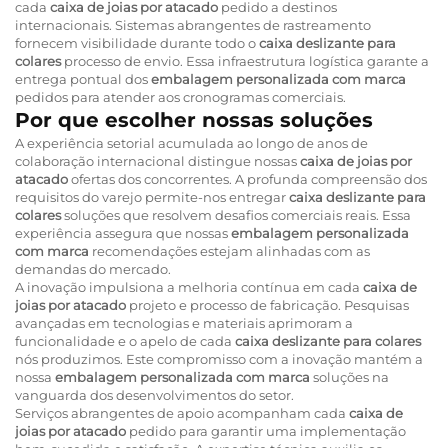
cada
caixa de joias por atacado
pedido a destinos
internacionais. Sistemas abrangentes de rastreamento
fornecem visibilidade durante todo o
caixa deslizante para
colares
processo de envio. Essa infraestrutura logística garante a
entrega pontual dos
embalagem personalizada com marca
pedidos para atender aos cronogramas comerciais.
Por que escolher nossas soluções
A experiência setorial acumulada ao longo de anos de
colaboração internacional distingue nossas
caixa de joias por
atacado
ofertas dos concorrentes. A profunda compreensão dos
requisitos do varejo permite-nos entregar
caixa deslizante para
colares
soluções que resolvem desafios comerciais reais. Essa
experiência assegura que nossas
embalagem personalizada
com marca
recomendações estejam alinhadas com as
demandas do mercado.
A inovação impulsiona a melhoria contínua em cada
caixa de
joias por atacado
projeto e processo de fabricação. Pesquisas
avançadas em tecnologias e materiais aprimoram a
funcionalidade e o apelo de cada
caixa deslizante para colares
nós produzimos. Este compromisso com a inovação mantém a
nossa
embalagem personalizada com marca
soluções na
vanguarda dos desenvolvimentos do setor.
Serviços abrangentes de apoio acompanham cada
caixa de
joias por atacado
pedido para garantir uma implementação