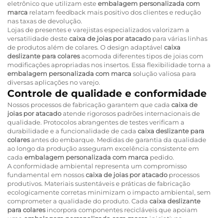
eletrônico que utilizam este
embalagem personalizada com
marca
relatam feedback mais positivo dos clientes e redução
nas taxas de devolução.
Lojas de presentes e varejistas especializados valorizam a
versatilidade deste
caixa de joias por atacado
para várias linhas
de produtos além de colares. O design adaptável
caixa
deslizante para colares
acomoda diferentes tipos de joias com
modificações apropriadas nos insertos. Essa flexibilidade torna a
embalagem personalizada com marca
solução valiosa para
diversas aplicações no varejo.
Controle de qualidade e conformidade
Nossos processos de fabricação garantem que cada
caixa de
joias por atacado
atende rigorosos padrões internacionais de
qualidade. Protocolos abrangentes de testes verificam a
durabilidade e a funcionalidade de cada
caixa deslizante para
colares
antes do embarque. Medidas de garantia da qualidade
ao longo da produção asseguram excelência consistente em
cada
embalagem personalizada com marca
pedido.
A conformidade ambiental representa um compromisso
fundamental em nossos
caixa de joias por atacado
processos
produtivos. Materiais sustentáveis e práticas de fabricação
ecologicamente corretas minimizam o impacto ambiental, sem
comprometer a qualidade do produto. Cada
caixa deslizante
para colares
incorpora componentes recicláveis que apoiam