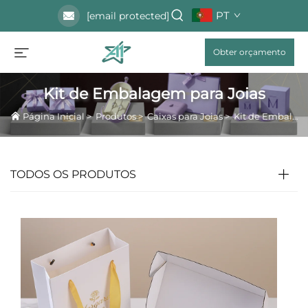
PT
[email protected]
Obter orçamento
Kit de Embalagem para Joias
Página Inicial
>
Produtos
>
Caixas para Joias
>
Kit de Embalagem para Joias
TODOS OS PRODUTOS