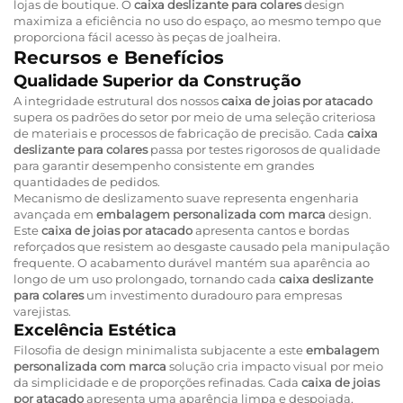
lojas de boutique. O
caixa deslizante para colares
design
maximiza a eficiência no uso do espaço, ao mesmo tempo que
proporciona fácil acesso às peças de joalheira.
Recursos e Benefícios
Qualidade Superior da Construção
A integridade estrutural dos nossos
caixa de joias por atacado
supera os padrões do setor por meio de uma seleção criteriosa
de materiais e processos de fabricação de precisão. Cada
caixa
deslizante para colares
passa por testes rigorosos de qualidade
para garantir desempenho consistente em grandes
quantidades de pedidos.
Mecanismo de deslizamento suave representa engenharia
avançada em
embalagem personalizada com marca
design.
Este
caixa de joias por atacado
apresenta cantos e bordas
reforçados que resistem ao desgaste causado pela manipulação
frequente. O acabamento durável mantém sua aparência ao
longo de um uso prolongado, tornando cada
caixa deslizante
para colares
um investimento duradouro para empresas
varejistas.
Excelência Estética
Filosofia de design minimalista subjacente a este
embalagem
personalizada com marca
solução cria impacto visual por meio
da simplicidade e de proporções refinadas. Cada
caixa de joias
por atacado
apresenta uma aparência limpa e despojada,