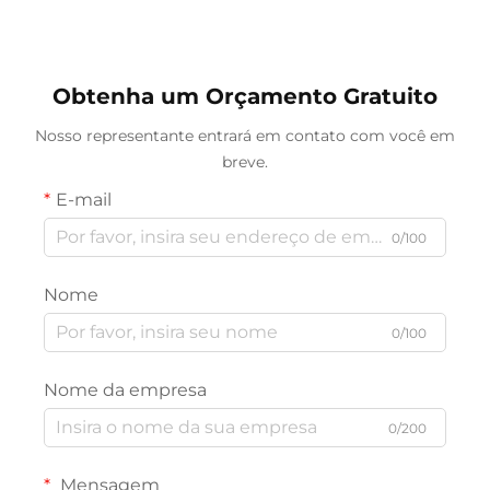
Gaveta Deslizante e Alça
personalizado: caixas para
de Fita para Embalagem
colares, anéis e brincos,
de Colar, Anel, Brinco e
acompanhadas de sacola
Pulseira
de papel. Conjunto
Obtenha um Orçamento Gratuito
personalizado de caixas
para joias vendido em
Nosso representante entrará em contato com você em
atacado.
breve.
E-mail
0/100
Nome
0/100
Nome da empresa
0/200
Mensagem