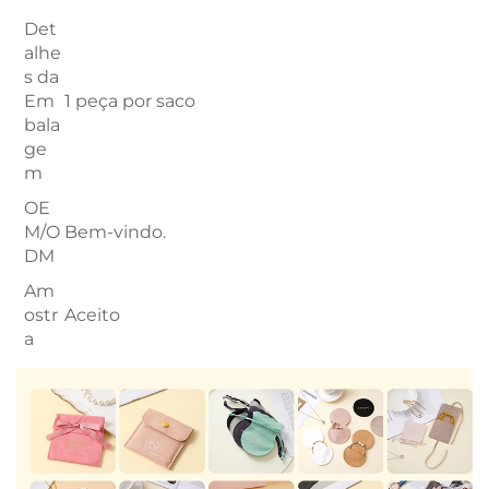
Det
alhe
s da
Em
1 peça por saco
bala
ge
m
OE
M/O
Bem-vindo.
DM
Am
ostr
Aceito
a