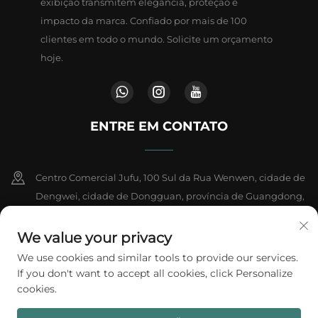
exibição transmitem elegância, proteção e
impacto da marca. Confiado por mais de 100
clientes em todo o mundo. Solicite um orçamento
hoje.
ENTRE EM CONTATO
Centro Comercial Jufu, 100 Sul da Rua Wenwen, cidade de
Dengwei, cidade de Dongguan, província de Guangdong,
China
We value your privacy
+86-18802602550
We use cookies and similar tools to provide our services.
If you don't want to accept all cookies, click Personalize
[email protected]
cookies.