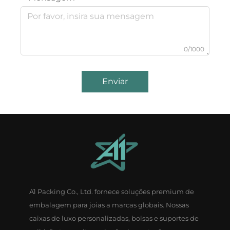
0/1000
Enviar
A1 Packing Co., Ltd. fornece soluções premium de
embalagem para joias a marcas globais. Nossas
caixas de luxo personalizadas, bolsas e suportes de