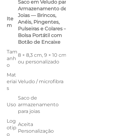
Saco em Veludo para
Armazenamento de
Joias — Brincos,
Ite
Anéis, Pingentes,
m
Pulseiras e Colares —
Bolsa Portátil com
Botão de Encaixe
Tam
8 × 8,3 cm, 9 × 10 cm
anh
ou personalizado
o
Mat
eriai
Veludo / microfibra
s
Saco de
Uso
armazenamento
para joias
Log
Aceita
otip
Personalização
o