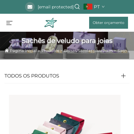
PT
[email protected]
Obter orçamento
Sachês de veludo para joias
Página Inicial
>
Produtos
>
Bolsas/Sacolas para Joias
>
Sachês de veludo para joias
TODOS OS PRODUTOS