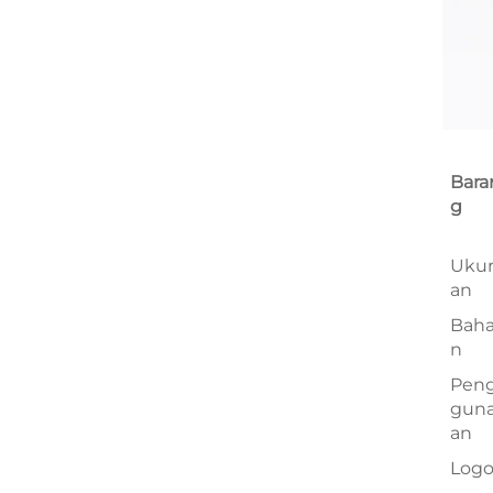
Bara
g
Uku
an
Bah
n
Pen
gun
an
Log