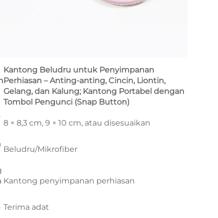
Kantong Beludru untuk Penyimpanan
n
Perhiasan – Anting-anting, Cincin, Liontin,
Gelang, dan Kalung; Kantong Portabel dengan
Tombol Pengunci (Snap Button)
r
8 × 8,3 cm, 9 × 10 cm, atau disesuaikan
a
Beludru/Mikrofiber
g
a
Kantong penyimpanan perhiasan
o
Terima adat