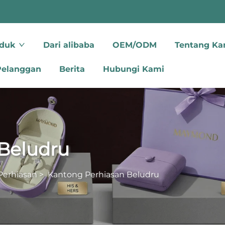
oduk
Dari alibaba
OEM/ODM
Tentang Ka
Pelanggan
Berita
Hubungi Kami
Beludru
Perhiasan
>
Kantong Perhiasan Beludru