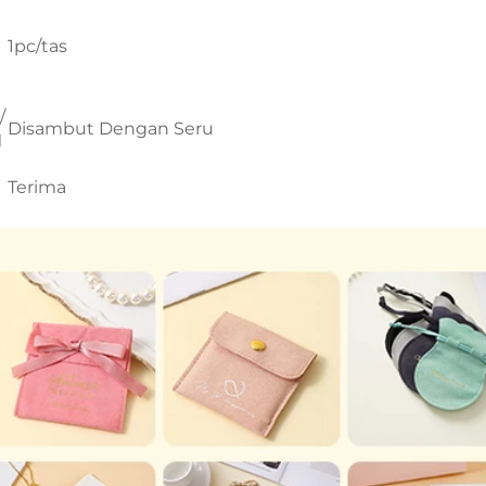
i
1pc/tas
/
Disambut Dengan Seru
M
Terima