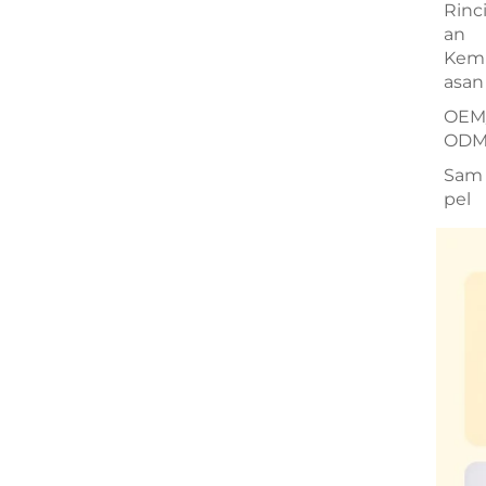
Rinc
an
Kem
asan
OEM
OD
Sam
pel