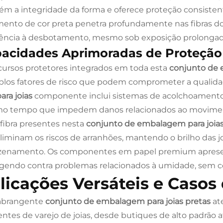
m a integridade da forma e oferece proteção consistente
mento de cor preta penetra profundamente nas fibras do 
tência à desbotamento, mesmo sob exposição prolongada
acidades Aprimoradas de Proteção
cursos protetores integrados em toda esta
conjunto de 
plos fatores de risco que podem comprometer a qualidad
ara joias
componente inclui sistemas de acolchoamento 
 tempo que impedem danos relacionados ao movimento
fibra presentes nesta
conjunto de embalagem para joia
liminam os riscos de arranhões, mantendo o brilho das 
enamento. Os componentes em papel premium apresen
gendo contra problemas relacionados à umidade, sem co
licações Versáteis e Casos
abrangente
conjunto de embalagem para joias pretas
at
ntes de varejo de joias, desde butiques de alto padrão a