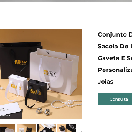
Conjunto D
Sacola De 
Gaveta E S
Personali
Joias
Consulta