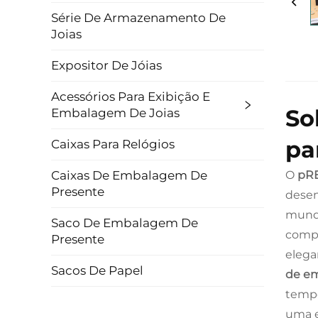
Série De Armazenamento De
Joias
Expositor De Jóias
Acessórios Para Exibição E
So
Embalagem De Joias
pa
Caixas Para Relógios
O
pR
Caixas De Embalagem De
Presente
desen
mundo
Saco De Embalagem De
compo
Presente
elega
Sacos De Papel
de em
tempo
uma e