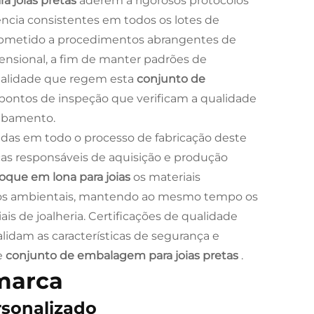
a joias pretas
aderem a rigorosos protocolos
cia consistentes em todos os lotes de
metido a procedimentos abrangentes de
mensional, a fim de manter padrões de
ualidade que regem esta
conjunto de
pontos de inspeção que verificam a qualidade
cabamento.
adas em todo o processo de fabricação deste
cas responsáveis de aquisição e produção
oque em lona para joias
os materiais
érios ambientais, mantendo ao mesmo tempo os
s de joalheria. Certificações de qualidade
lidam as características de segurança e
e
conjunto de embalagem para joias pretas
.
marca
rsonalizado