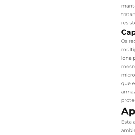
manté
trata
resis
Cap
Os re
múlti
lona p
mesmo
micro
que e
armaz
prote
Ap
Esta 
ambie