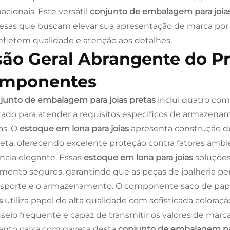
acionais. Este versátil
conjunto de embalagem para joia
sas que buscam elevar sua apresentação de marca por
efletem qualidade e atenção aos detalhes.
são Geral Abrangente do P
mponentes
junto de embalagem para joias pretas
inclui quatro co
tado para atender a requisitos específicos de armazen
as. O
estoque em lona para joias
apresenta construção d
reta, oferecendo excelente proteção contra fatores 
ncia elegante. Essas
estoque em lona para joias
soluções
mento seguros, garantindo que as peças de joalheria
nsporte e o armazenamento. O componente saco de pap
s
utiliza papel de alta qualidade com sofisticada coloraçã
eio frequente e capaz de transmitir os valores de marca
nto caixa com gaveta desta
conjunto de embalagem par