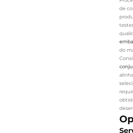
Proce
de co
prod
teste
quali
embal
do ma
Consi
conju
alinh
selec
requi
obtid
dese
Op
Ser