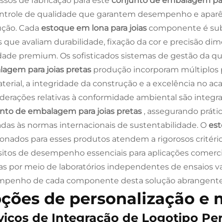
ssos de fabricação para este
conjunto de embalagem par
ntrole de qualidade que garantem desempenho e aparên
ução. Cada
estoque em lona para joias
componente é sub
s que avaliam durabilidade, fixação da cor e precisão di
dade premium. Os sofisticados sistemas de gestão da q
agem para joias pretas
produção incorporam múltiplos 
terial, a integridade da construção e a excelência no a
derações relativas à conformidade ambiental são integr
nto de embalagem para joias pretas
, assegurando práti
adas às normas internacionais de sustentabilidade. O
est
ionados para esses produtos atendem a rigorosos crit
sitos de desempenho essenciais para aplicações comerciai
as por meio de laboratórios independentes de ensaios va
mpenho de cada componente desta solução abrangent
ções de personalização e 
viços de Integração de Logotipo Pe