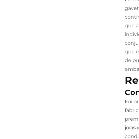
gavet
contí
que a
indiv
conj
que e
de pu
emba
Re
Con
Foi p
fabri
premi
joias
condi