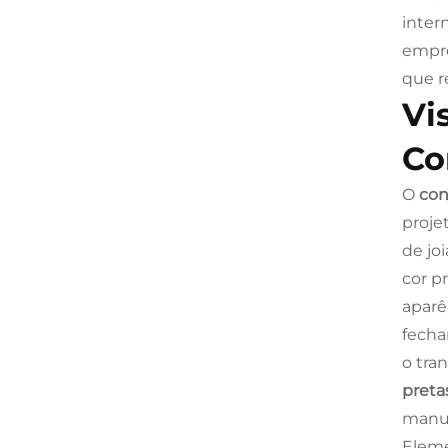
intern
empre
que r
Vi
Co
O
con
proje
de joi
cor p
aparê
fecha
o tra
preta
manus
Eleme