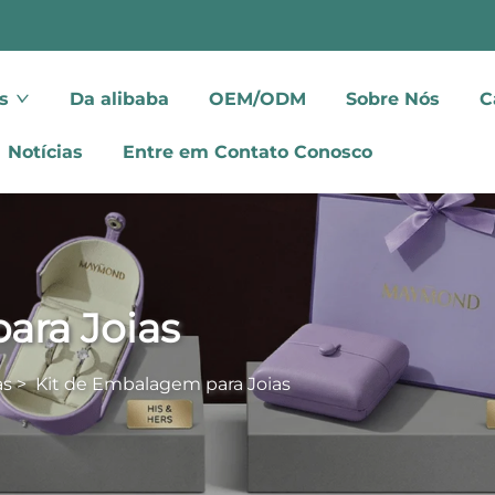
s
Da alibaba
OEM/ODM
Sobre Nós
C
Notícias
Entre em Contato Conosco
ara Joias
as
>
Kit de Embalagem para Joias