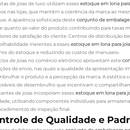
stas de joias de luxo utilizam esses
estoque em lona para
nos nas lojas, que mantêm a coerência da marca ao mes
ue. A aparência sofisticada deste
conjunto de embalagem
te quanto ao valor do produto, contribuindo para taxas 
iores de satisfação do cliente. Centros de distribuição b
ilhabilidade inerentes a esses
estoque em lona para joi
ente do estoque e reduzindo os custos de manuseio.
ios de joias no comércio eletrônico aproveitam este
con
ações de envio, nas quais a qualidade da apresentação i
brulhar o produto e a percepção da marca. A estética
áveis de desembrulho que incentivam o compartilhamen
cantes de joias incorporam esses
estoque em lona para j
dade, utilizando componentes individuais para armazen
ocedimentos de inspeção final.
ntrole de Qualidade e Pad