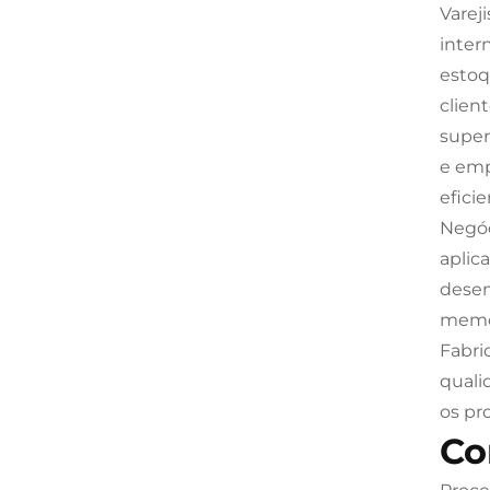
Vareji
inter
estoq
clien
super
e emp
efici
Negóc
aplic
desem
memor
Fabri
quali
os pr
Co