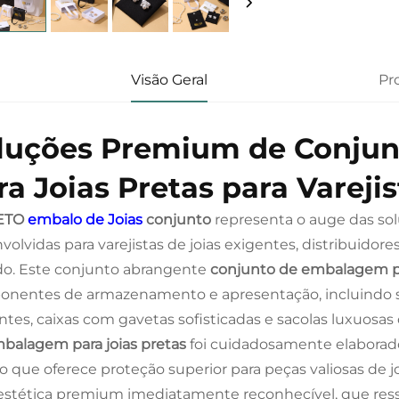
Visão Geral
Pr
luções Premium de Conju
ra Joias Pretas para Varejis
ETO
embalo de Joias
conjunto
representa o auge das so
volvidas para varejistas de joias exigentes, distribuido
. Este conjunto abrangente
conjunto de embalagem pa
nentes de armazenamento e apresentação, incluindo sa
ntes, caixas com gavetas sofisticadas e sacolas luxuosa
balagem para joias pretas
foi cuidadosamente elaborad
 que oferece proteção superior para peças valiosas de joal
stética premium imediatamente reconhecível, que re