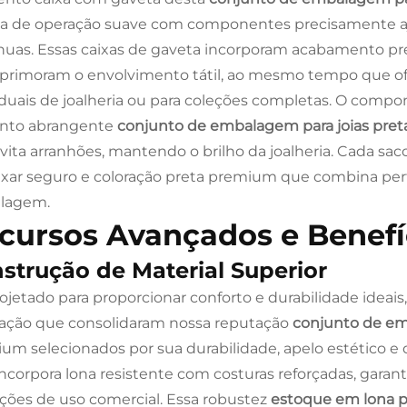
a de operação suave com componentes precisamente aju
nuas. Essas caixas de gaveta incorporam acabamento pr
primoram o envolvimento tátil, ao mesmo tempo que 
iduais de joalheria ou para coleções completas. O comp
unto abrangente
conjunto de embalagem para joias pret
vita arranhões, mantendo o brilho da joalheria. Cada s
xar seguro e coloração preta premium que combina p
lagem.
cursos Avançados e Benef
strução de Material Superior
rojetado para proporcionar conforto e durabilidade ideais
cação que consolidaram nossa reputação
conjunto de em
um selecionados por sua durabilidade, apelo estético 
incorpora lona resistente com costuras reforçadas, gara
ções de uso comercial. Essa robustez
estoque em lona p